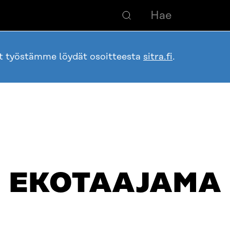
ot työstämme löydät osoitteesta
sitra.fi
.
EKOTAAJAMA