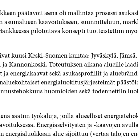
een päätavoitteena oli mallintaa prosessi asukasl
 asuinalueen kaavoitukseen, suunnitteluun, markk
ankkeessa pilotoitava konsepti tuotteistettiin my
ivat kuusi Keski-Suomen kuntaa: Jyväskylä, Jämsä, 
 ja Kannonkoski. Toteutuksen aikana alueille laadi
t ja energiakaavat sekä asukasprofiilit ja aluebrän
inaluekohtaiset energialuokitusjärjestelmät päästö
tannustehokkuus huomioiden sekä todennettiin luo
na saatiin työkaluja, joilla alueelliset energiateho
oituksessa. Energiaselvitysten ja -kaavojen avulla 
n energialuokkaan alue sijoittuu (vertaa talojen en