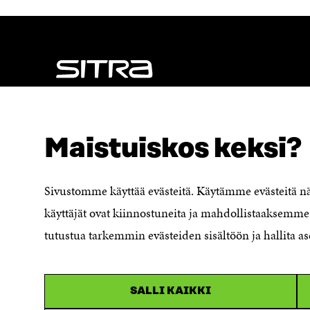
NÄITÄKÖ ETSIT?
Tietosuoja ja käyttöehdot
Maistuiskos keksi?
Evästeasetukset
Ilmoituskanava
Saavutettavuusseloste
Sivustomme käyttää evästeitä. Käytämme evästeitä 
Asiakirjajulkisuuskuvaus
käyttäjät ovat kiinnostuneita ja mahdollistaaksemme 
Sitran digitaalinen viestintä ja
tutustua tarkemmin evästeiden sisältöön ja hallita as
verkkopalvelut
SALLI KAIKKI