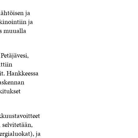
ähtöisen ja
inointiin ja
ös muualla
Petäjävesi,
ttiin
dit. Hankkeessa
laskennan
kitukset
kkuustavoitteet
selvitetään,
ergialuokat), ja