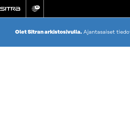
Siirry
suoraan
FI
Vaihda
sivuston
sisältöön
kieli
Olet Sitran arkistosivulla.
Ajantasaiset tied