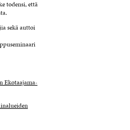
e todensi, että
ta.
ia sekä auttoi
loppuseminaari
an Ekotaajama-
uinalueiden