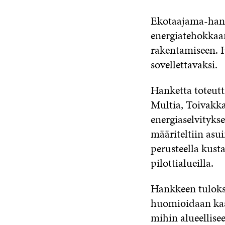
Ekotaajama-hankk
energiatehokkaan
rakentamiseen. H
sovellettavaksi.
Hanketta toteutt
Multia, Toivakka
energiaselvitykse
määriteltiin asu
perusteella kus
pilottialueilla.
Hankkeen tulokse
huomioidaan kaav
mihin alueellisee