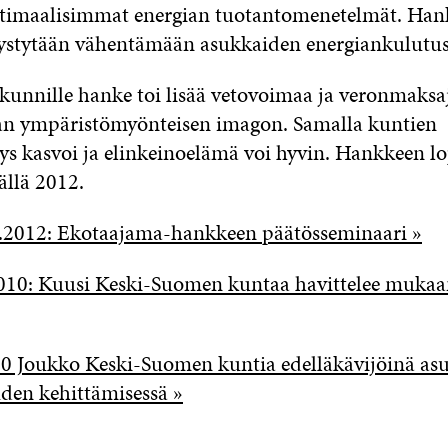
optimaalisimmat energian tuotantomenetelmät. Hank
pystytään vähentämään asukkaiden energiankulutus
kunnille hanke toi lisää vetovoimaa ja veronmaksaj
an ympäristömyönteisen imagon. Samalla kuntien
ys kasvoi ja elinkeinoelämä voi hyvin. Hankkeen 
äällä 2012.
2012: Ekotaajama-hankkeen päätösseminaari »
010: Kuusi Keski-Suomen kuntaa havittelee muka
10 Joukko Keski-Suomen kuntia edelläkävijöinä as
den kehittämisessä »