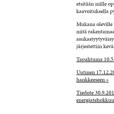
etsitään niille 
kaavoituksella 
Mukana oleville 
niitä rakentama
asukastyytyväisy
järjestettiin kev
Tapahtuma 10.5.
Uutinen 17.12.2
hankkeeseen »
Tiedote 30.9.20
energiatehokkuu