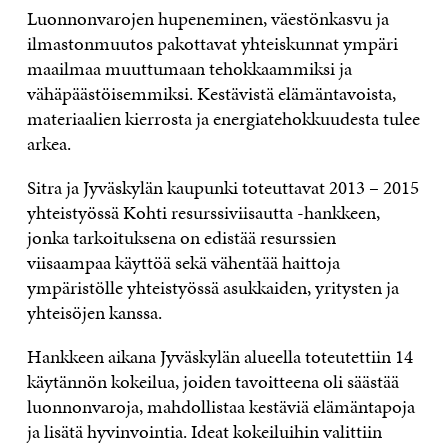
Luonnonvarojen hupeneminen, väestönkasvu ja
ilmastonmuutos pakottavat yhteiskunnat ympäri
maailmaa muuttumaan tehokkaammiksi ja
vähäpäästöisemmiksi. Kestävistä elämäntavoista,
materiaalien kierrosta ja energiatehokkuudesta tulee
arkea.
Sitra ja Jyväskylän kaupunki toteuttavat 2013 – 2015
yhteistyössä Kohti resurssiviisautta -hankkeen,
jonka tarkoituksena on edistää resurssien
viisaampaa käyttöä sekä vähentää haittoja
ympäristölle yhteistyössä asukkaiden, yritysten ja
yhteisöjen kanssa.
Hankkeen aikana Jyväskylän alueella toteutettiin 14
käytännön kokeilua, joiden tavoitteena oli säästää
luonnonvaroja, mahdollistaa kestäviä elämäntapoja
ja lisätä hyvinvointia. Ideat kokeiluihin valittiin