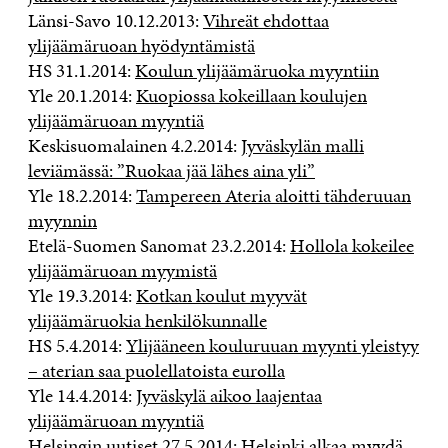
Länsi-Savo 10.12.2013:
Vihreät ehdottaa
ylijäämäruoan hyödyntämistä
HS 31.1.2014:
Koulun ylijäämäruoka myyntiin
Yle 20.1.2014:
Kuopiossa kokeillaan koulujen
ylijäämäruoan myyntiä
Keskisuomalainen 4.2.2014:
Jyväskylän malli
leviämässä: ”Ruokaa jää lähes aina yli”
Yle 18.2.2014:
Tampereen Ateria aloitti tähderuuan
myynnin
Etelä-Suomen Sanomat 23.2.2014:
Hollola kokeilee
ylijäämäruoan myymistä
Yle 19.3.2014:
Kotkan koulut myyvät
ylijäämäruokia henkilökunnalle
HS 5.4.2014:
Ylijääneen kouluruuan myynti yleistyy
– aterian saa puolellatoista eurolla
Yle 14.4.2014:
Jyväskylä aikoo laajentaa
ylijäämäruoan myyntiä
Helsingin uutiset 27.5.2014:
Helsinki alkaa myydä