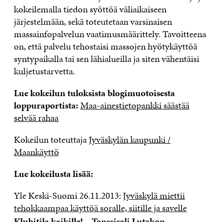
kokeilemalla tiedon syöttöä väliaikaiseen
järjestelmään, sekä toteutetaan varsinaisen
massainfopalvelun vaatimusmäärittely. Tavoitteena
on, että palvelu tehostaisi massojen hyötykäyttöä
syntypaikalla tai sen lähialueilla ja siten vähentäisi
kuljetustarvetta.
Lue kokeilun tuloksista blogimuotoisesta
loppuraportista:
Maa-ainestietopankki säästää
selvää rahaa
Kokeilun toteuttaja
Jyväskylän kaupunki /
Maankäyttö
Lue kokeilusta lisää:
Yle Keski-Suomi 26.11.2013:
Jyväskylä miettii
tehokkaampaa käyttöä soralle, siitille ja savelle
Klubitila kaikille! – Tanssisali Lutakon