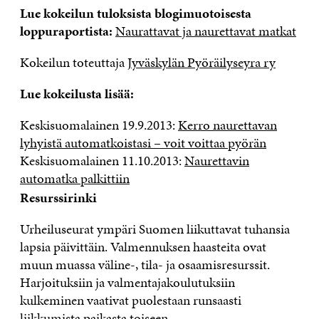
Lue kokeilun tuloksista blogimuotoisesta
loppuraportista:
Naurattavat ja naurettavat matkat
Kokeilun toteuttaja
Jyväskylän Pyöräilyseyra ry
Lue kokeilusta lisää:
Keskisuomalainen 19.9.2013:
Kerro naurettavan
lyhyistä automatkoistasi – voit voittaa pyörän
Keskisuomalainen 11.10.2013:
Naurettavin
automatka palkittiin
Resurssirinki
Urheiluseurat ympäri Suomen liikuttavat tuhansia
lapsia päivittäin. Valmennuksen haasteita ovat
muun muassa väline-, tila- ja osaamisresurssit.
Harjoituksiin ja valmentajakoulutuksiin
kulkeminen vaativat puolestaan runsaasti
liikkumista paikasta toiseen.