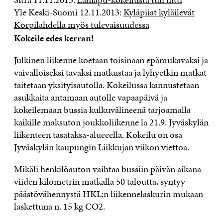
Yle Keski-Suomi 12.11.2013:
Kyläpiiat kyläilevät
Korpilahdella myös tulevaisuudessa
Kokeile edes kerran!
Julkinen liikenne koetaan toisinaan epämukavaksi ja
vaivalloiseksi tavaksi matkustaa ja lyhyetkin matkat
taitetaan yksityisautolla. Kokeilussa kannustetaan
asukkaita antamaan autolle vapaapäivä ja
kokeilemaan bussia kulkuvälineenä tarjoamalla
kaikille maksuton joukkoliikenne la 21.9. Jyväskylän
liikenteen tasataksa-alueeella. Kokeilu on osa
Jyväskylän kaupungin Liikkujan viikon viettoa.
Mikäli henkilöauton vaihtaa bussiin päivän aikana
viiden kilometrin matkalla 50 taloutta, syntyy
päästövähennystä HKL:n liikennelaskurin mukaan
laskettuna n. 15 kg CO2.