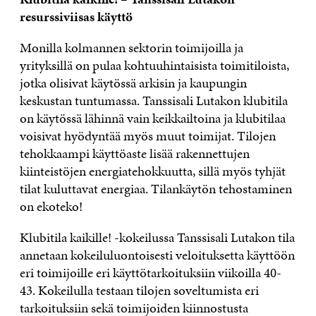
resurssiviisas käyttö
Monilla kolmannen sektorin toimijoilla ja
yrityksillä on pulaa kohtuuhintaisista toimitiloista,
jotka olisivat käytössä arkisin ja kaupungin
keskustan tuntumassa. Tanssisali Lutakon klubitila
on käytössä lähinnä vain keikkailtoina ja klubitilaa
voisivat hyödyntää myös muut toimijat. Tilojen
tehokkaampi käyttöaste lisää rakennettujen
kiinteistöjen energiatehokkuutta, sillä myös tyhjät
tilat kuluttavat energiaa. Tilankäytön tehostaminen
on ekoteko!
Klubitila kaikille! -kokeilussa Tanssisali Lutakon tila
annetaan kokeiluluontoisesti veloituksetta käyttöön
eri toimijoille eri käyttötarkoituksiin viikoilla 40-
43. Kokeilulla testaan tilojen soveltumista eri
tarkoituksiin sekä toimijoiden kiinnostusta