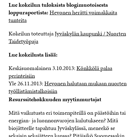
Lue kokeilun tuloksista blogimuotoisesta
loppuraportista:
Hevonen herätti voimakkaita
tunteita
Kokeilun toteuttaja
Jyväskylän kaupunki / Nuorten
Taidetyöpaja
Lue kokeilusta lisää:
Keskisuomalainen 3.10.2013:
Könkkölä palaa
perinteisiin
Yle 26.11.2013:
Hevonen halutaan mukaan nuorten
työllistämistalkoisiin
Resurssitehokkuuden myytinmurtajat
Mitä vaikutusta eri toimenpiteillä on päästöihin tai
energian- ja luonnonvarojen kulutukseen? Mitä
biojätteelle tapahtuu Jyväskylässä, meneekö se
sekaisin sekajätteen kanssa? Pitäisikö Suomessakin