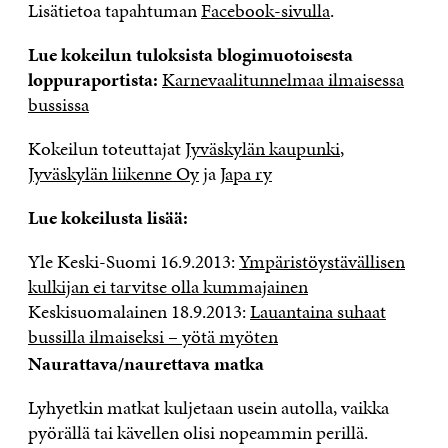
Lisätietoa tapahtuman
Facebook-sivulla
.
Lue kokeilun tuloksista blogimuotoisesta
loppuraportista:
Karnevaalitunnelmaa ilmaisessa
bussissa
Kokeilun toteuttajat
Jyväskylän kaupunki
,
Jyväskylän liikenne Oy
ja
Japa ry
Lue kokeilusta lisää:
Yle Keski-Suomi 16.9.2013:
Ympäristöystävällisen
kulkijan ei tarvitse olla kummajainen
Keskisuomalainen 18.9.2013:
Lauantaina suhaat
bussilla ilmaiseksi – yötä myöten
Naurattava/naurettava matka
Lyhyetkin matkat kuljetaan usein autolla, vaikka
pyörällä tai kävellen olisi nopeammin perillä.