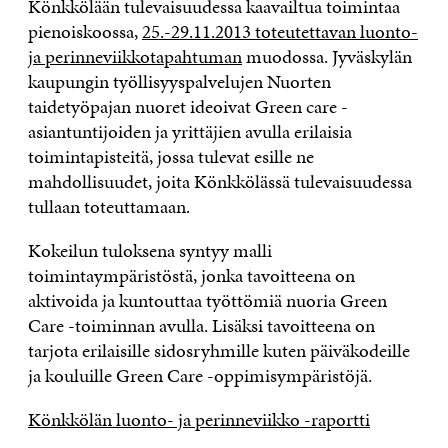
Könkkölään tulevaisuudessa kaavailtua toimintaa
pienoiskoossa,
25.-29.11.2013 toteutettavan luonto-
ja perinneviikkotapahtuman
muodossa. Jyväskylän
kaupungin työllisyyspalvelujen Nuorten
taidetyöpajan nuoret ideoivat Green care -
asiantuntijoiden ja yrittäjien avulla erilaisia
toimintapisteitä, jossa tulevat esille ne
mahdollisuudet, joita Könkkölässä tulevaisuudessa
tullaan toteuttamaan.
Kokeilun tuloksena syntyy malli
toimintaympäristöstä, jonka tavoitteena on
aktivoida ja kuntouttaa työttömiä nuoria Green
Care -toiminnan avulla. Lisäksi tavoitteena on
tarjota erilaisille sidosryhmille kuten päiväkodeille
ja kouluille Green Care -oppimisympäristöjä.
Könkkölän luonto- ja perinneviikko -raportti