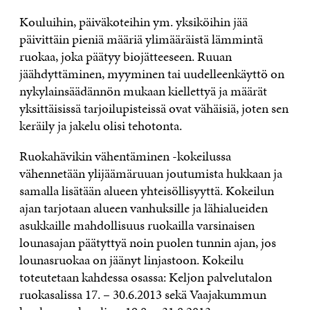
Kouluihin, päiväkoteihin ym. yksiköihin jää
päivittäin pieniä määriä ylimääräistä lämmintä
ruokaa, joka päätyy biojätteeseen. Ruuan
jäähdyttäminen, myyminen tai uudelleenkäyttö on
nykylainsäädännön mukaan kiellettyä ja määrät
yksittäisissä tarjoilupisteissä ovat vähäisiä, joten sen
keräily ja jakelu olisi tehotonta.
Ruokahävikin vähentäminen -kokeilussa
vähennetään ylijäämäruuan joutumista hukkaan ja
samalla lisätään alueen yhteisöllisyyttä. Kokeilun
ajan tarjotaan alueen vanhuksille ja lähialueiden
asukkaille mahdollisuus ruokailla varsinaisen
lounasajan päätyttyä noin puolen tunnin ajan, jos
lounasruokaa on jäänyt linjastoon. Kokeilu
toteutetaan kahdessa osassa: Keljon palvelutalon
ruokasalissa 17. – 30.6.2013 sekä Vaajakummun