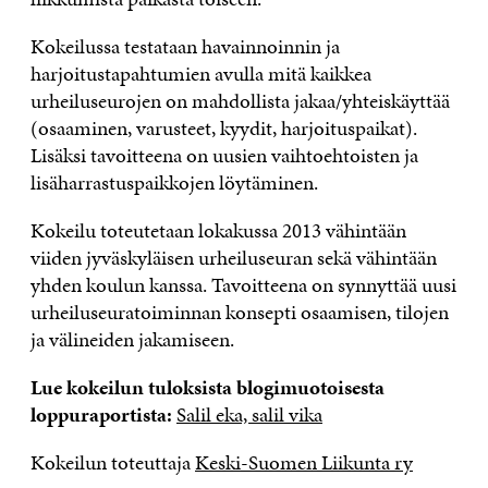
Kokeilussa testataan havainnoinnin ja
harjoitustapahtumien avulla mitä kaikkea
urheiluseurojen on mahdollista jakaa/yhteiskäyttää
(osaaminen, varusteet, kyydit, harjoituspaikat).
Lisäksi tavoitteena on uusien vaihtoehtoisten ja
lisäharrastuspaikkojen löytäminen.
Kokeilu toteutetaan lokakussa 2013 vähintään
viiden jyväskyläisen urheiluseuran sekä vähintään
yhden koulun kanssa. Tavoitteena on synnyttää uusi
urheiluseuratoiminnan konsepti osaamisen, tilojen
ja välineiden jakamiseen.
Lue kokeilun tuloksista blogimuotoisesta
loppuraportista:
Salil eka, salil vika
Kokeilun toteuttaja
Keski-Suomen Liikunta ry