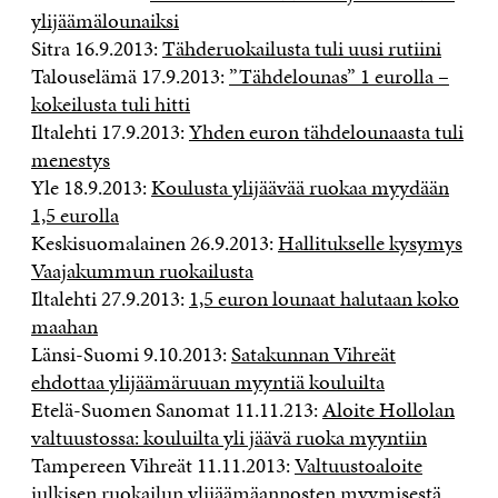
ylijäämälounaiksi
Sitra 16.9.2013:
Tähderuokailusta tuli uusi rutiini
Talouselämä 17.9.2013:
”Tähdelounas” 1 eurolla –
kokeilusta tuli hitti
Iltalehti 17.9.2013:
Yhden euron tähdelounaasta tuli
menestys
Yle 18.9.2013:
Koulusta ylijäävää ruokaa myydään
1,5 eurolla
Keskisuomalainen 26.9.2013:
Hallitukselle kysymys
Vaajakummun ruokailusta
Iltalehti 27.9.2013:
1,5 euron lounaat halutaan koko
maahan
Länsi-Suomi 9.10.2013:
Satakunnan Vihreät
ehdottaa ylijäämäruuan myyntiä kouluilta
Etelä-Suomen Sanomat 11.11.213:
Aloite Hollolan
valtuustossa: kouluilta yli jäävä ruoka myyntiin
Tampereen Vihreät 11.11.2013:
Valtuustoaloite
julkisen ruokailun ylijäämäannosten myymisestä