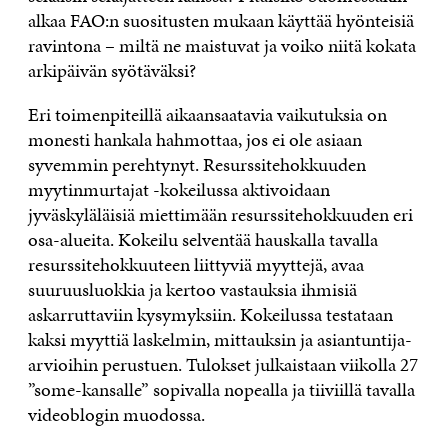
alkaa FAO:n suositusten mukaan käyttää hyönteisiä
ravintona – miltä ne maistuvat ja voiko niitä kokata
arkipäivän syötäväksi?
Eri toimenpiteillä aikaansaatavia vaikutuksia on
monesti hankala hahmottaa, jos ei ole asiaan
syvemmin perehtynyt. Resurssitehokkuuden
myytinmurtajat -kokeilussa aktivoidaan
jyväskyläläisiä miettimään resurssitehokkuuden eri
osa-alueita. Kokeilu selventää hauskalla tavalla
resurssitehokkuuteen liittyviä myyttejä, avaa
suuruusluokkia ja kertoo vastauksia ihmisiä
askarruttaviin kysymyksiin. Kokeilussa testataan
kaksi myyttiä laskelmin, mittauksin ja asiantuntija-
arvioihin perustuen. Tulokset julkaistaan viikolla 27
”some-kansalle” sopivalla nopealla ja tiiviillä tavalla
videoblogin muodossa.