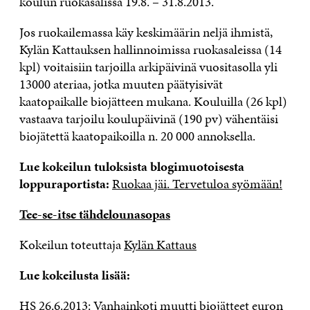
koulun ruokasalissa 19.8. – 31.8.2013.
Jos ruokailemassa käy keskimäärin neljä ihmistä,
Kylän Kattauksen hallinnoimissa ruokasaleissa (14
kpl) voitaisiin tarjoilla arkipäivinä vuositasolla yli
13000 ateriaa, jotka muuten päätyisivät
kaatopaikalle biojätteen mukana. Kouluilla (26 kpl)
vastaava tarjoilu koulupäivinä (190 pv) vähentäisi
biojätettä kaatopaikoilla n. 20 000 annoksella.
Lue kokeilun tuloksista blogimuotoisesta
loppuraportista:
Ruokaa jäi. Tervetuloa syömään!
Tee-se-itse tähdelounasopas
Kokeilun toteuttaja
Kylän Kattaus
Lue kokeilusta lisää:
HS 26.6.2013:
Vanhainkoti muutti biojätteet euron