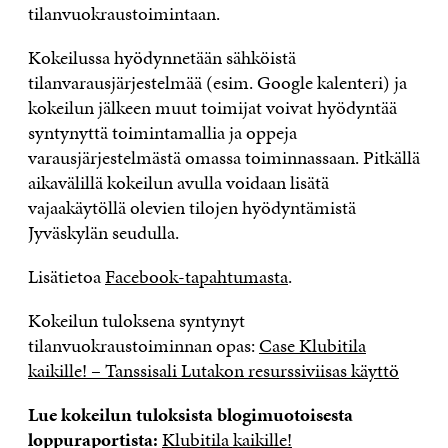
tilanvuokraustoimintaan.
Kokeilussa hyödynnetään sähköistä
tilanvarausjärjestelmää (esim. Google kalenteri) ja
kokeilun jälkeen muut toimijat voivat hyödyntää
syntynyttä toimintamallia ja oppeja
varausjärjestelmästä omassa toiminnassaan. Pitkällä
aikavälillä kokeilun avulla voidaan lisätä
vajaakäytöllä olevien tilojen hyödyntämistä
Jyväskylän seudulla.
Lisätietoa
Facebook-tapahtumasta
.
Kokeilun tuloksena syntynyt
tilanvuokraustoiminnan opas:
Case Klubitila
kaikille! – Tanssisali Lutakon resurssiviisas käyttö
Lue kokeilun tuloksista blogimuotoisesta
loppuraportista:
Klubitila kaikille!