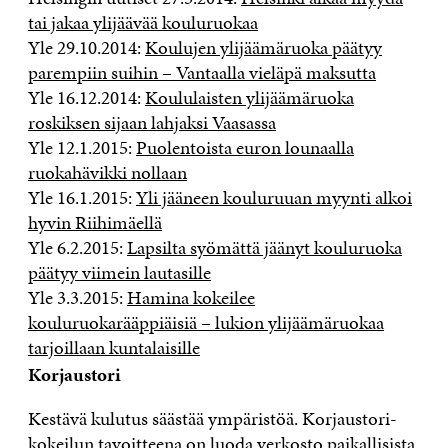
tai jakaa ylijäävää kouluruokaa
Yle 29.10.2014:
Koulujen ylijäämäruoka päätyy
parempiin suihin – Vantaalla vieläpä maksutta
Yle 16.12.2014:
Koululaisten ylijäämäruoka
roskiksen sijaan lahjaksi Vaasassa
Yle 12.1.2015:
Puolentoista euron lounaalla
ruokahävikki nollaan
Yle 16.1.2015:
Yli jääneen kouluruuan myynti alkoi
hyvin Riihimäellä
Yle 6.2.2015:
Lapsilta syömättä jäänyt kouluruoka
päätyy viimein lautasille
Yle 3.3.2015:
Hamina kokeilee
kouluruokarääppiäisiä – lukion ylijäämäruokaa
tarjoillaan kuntalaisille
Korjaustori
Kestävä kulutus säästää ympäristöä. Korjaustori-
kokeilun tavoitteena on luoda verkosto paikallisista