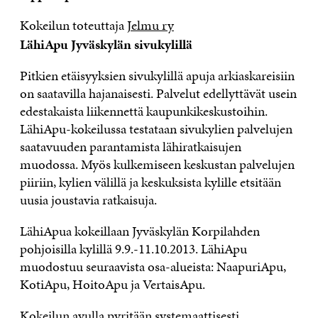
Kokeilun toteuttaja
Jelmu ry
LähiApu Jyväskylän sivukylillä
Pitkien etäisyyksien sivukylillä apuja arkiaskareisiin
on saatavilla hajanaisesti. Palvelut edellyttävät usein
edestakaista liikennettä kaupunkikeskustoihin.
LähiApu-kokeilussa testataan sivukylien palvelujen
saatavuuden parantamista lähiratkaisujen
muodossa. Myös kulkemiseen keskustan palvelujen
piiriin, kylien välillä ja keskuksista kylille etsitään
uusia joustavia ratkaisuja.
LähiApua kokeillaan Jyväskylän Korpilahden
pohjoisilla kylillä 9.9.-11.10.2013. LähiApu
muodostuu seuraavista osa-alueista: NaapuriApu,
KotiApu, HoitoApu ja VertaisApu.
Kokeilun avulla pyritään systemaattisesti