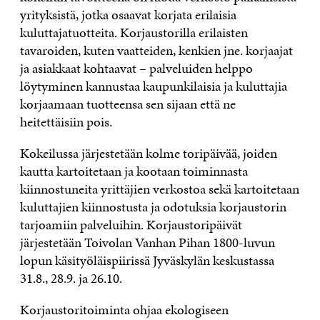
yrityksistä, jotka osaavat korjata erilaisia
kuluttajatuotteita. Korjaustorilla erilaisten
tavaroiden, kuten vaatteiden, kenkien jne. korjaajat
ja asiakkaat kohtaavat – palveluiden helppo
löytyminen kannustaa kaupunkilaisia ja kuluttajia
korjaamaan tuotteensa sen sijaan että ne
heitettäisiin pois.
Kokeilussa järjestetään kolme toripäivää, joiden
kautta kartoitetaan ja kootaan toiminnasta
kiinnostuneita yrittäjien verkostoa sekä kartoitetaan
kuluttajien kiinnostusta ja odotuksia korjaustorin
tarjoamiin palveluihin. Korjaustoripäivät
järjestetään Toivolan Vanhan Pihan 1800-luvun
lopun käsityöläispiirissä Jyväskylän keskustassa
31.8., 28.9. ja 26.10.
Korjaustoritoiminta ohjaa ekologiseen