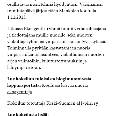
osallistavia menetelmiä hyödyntäen. Varsinainen
toimintapäivä järjestetään Mankolan koululla
1.11.2013.
Jatkossa Ekoagentit-ryhmä toimii vertaisohjaajana
ja tiedottajana muille nuorille, sekä nuorten
vaikuttajaryhmänä ympäristöasioissa Jyväskylässä.
Toiminnalla pyritään kasvattamaan nuoria
ympäristökansalaisuuteen, vaikuttamaan nuorten
arjen valintoihin, kulutustottumuksiin ja
lähiympäristöön.
Lue kokeilun tuloksista blogimuotoisesta
loppuraportista:
Koulussa kasvaa nuoria
ekoagentteja
Kokeilun toteuttaja
Keski-Suomen 4H-piiri ry
Lue kokeilusta lisää: