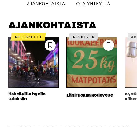
table_of_contents
AJANKOHTAISTA
OTA YHTEYTTÄ
AJANKOHTAISTA
OTA YHTEYTTÄ
AJANKOHTAISTA
ARTIKKELIT
ARCHIVED
A
Kokeiluilla hyviin
24 26
Lähiruokaa kotiovelle
tuloksiin
vähe