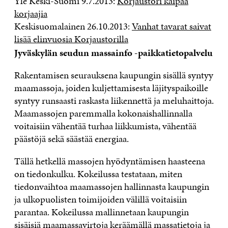
Yle Keski-Suomi 9.7.2013:
Korjaustori kaipaa
korjaajia
Keskisuomalainen 26.10.2013:
Vanhat tavarat saivat
lisää elinvuosia Korjaustorilla
Jyväskylän seudun massainfo -paikkatietopalvelu
Rakentamisen seurauksena kaupungin sisällä syntyy
maamassoja, joiden kuljettamisesta läjityspaikoille
syntyy runsaasti raskasta liikennettä ja meluhaittoja.
Maamassojen paremmalla kokonaishallinnalla
voitaisiin vähentää turhaa liikkumista, vähentää
päästöjä sekä säästää energiaa.
Tällä hetkellä massojen hyödyntämisen haasteena
on tiedonkulku. Kokeilussa testataan, miten
tiedonvaihtoa maamassojen hallinnasta kaupungin
ja ulkopuolisten toimijoiden välillä voitaisiin
parantaa. Kokeilussa mallinnetaan kaupungin
sisäisiä maamassavirtoja keräämällä massatietoja ja