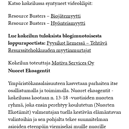
Katso kokeilussa syntyneet videoklipit:
Resource Busters –
Biojätemyytti
Resource Busters –
Hyönteismyytti
Lue kokeilun tuloksista blogimuotoisesta
loppuraportista:
Fyysikot liemessä – Tehtävä
Resurssitehokkuuden myytinmurtajat
Kokeilun toteuttaja
Motiva Services Oy
Nuoret Ekoagentit
Ympäristökansalaisuuteen kasvetaan parhaiten itse
osallistumalla ja toimimalla. Nuoret ekoagentit -
kokeilussa kootaan n. 13-18 -vuotiaiden nuorten
ryhmä, joka ensin perehtyy koulutetun (Nuorten
Ekotiimit) valmentajan tuella kestävän elämäntavan
valintoihin ja sen pohjalta tekee suunnitelman
asioiden eteenpäin viemiseksi muille nuorille