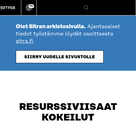
Siirry
FI
suoraan
Vaihda
Hae
sivuston
sisältöön
kieli
Olet Sitran arkistosivulla.
Ajantasaiset
tiedot työstämme löydät osoitteesta
sitra.fi
.
SIIRRY UUDELLE SIVUSTOLLE
RESURSSIVIISAAT
KOKEILUT