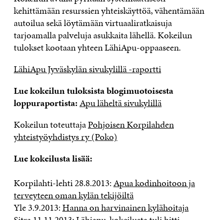
kehittämään resurssien yhteiskäyttöä, vähentämään
autoilua sekä löytämään virtuaaliratkaisuja
tarjoamalla palveluja asukkaita lähellä. Kokeilun
tulokset kootaan yhteen LähiApu-oppaaseen.
LähiApu Jyväskylän sivukylillä -raportti
Lue kokeilun tuloksista blogimuotoisesta
loppuraportista:
Apu läheltä sivukylillä
Kokeilun toteuttaja
Pohjoisen Korpilahden
yhteistyöyhdistys ry (Poko)
Lue kokeilusta lisää:
Korpilahti-lehti 28.8.2013:
Apua kodinhoitoon ja
terveyteen oman kylän tekijöiltä
Yle 3.9.2013:
Hanna on harvinainen kylähoitaja
Sitra 11.11.2013:
Lähiapu-kokeilusta tuli hitti