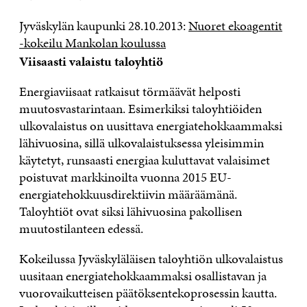
Jyväskylän kaupunki 28.10.2013:
Nuoret ekoagentit
-kokeilu Mankolan koulussa
Viisaasti valaistu taloyhtiö
Energiaviisaat ratkaisut törmäävät helposti
muutosvastarintaan. Esimerkiksi taloyhtiöiden
ulkovalaistus on uusittava energiatehokkaammaksi
lähivuosina, sillä ulkovalaistuksessa yleisimmin
käytetyt, runsaasti energiaa kuluttavat valaisimet
poistuvat markkinoilta vuonna 2015 EU-
energiatehokkuusdirektiivin määräämänä.
Taloyhtiöt ovat siksi lähivuosina pakollisen
muutostilanteen edessä.
Kokeilussa Jyväskyläläisen taloyhtiön ulkovalaistus
uusitaan energiatehokkaammaksi osallistavan ja
vuorovaikutteisen päätöksentekoprosessin kautta.