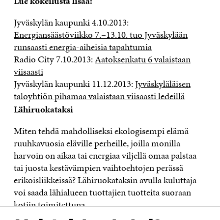
Lue kokeilusta lisää:
Jyväskylän kaupunki 4.10.2013:
Energiansäästöviikko 7.–13.10. tuo Jyväskylään
runsaasti energia-aiheisia tapahtumia
Radio City 7.10.2013:
Aatoksenkatu 6 valaistaan
viisaasti
Jyväskylän kaupunki 11.12.2013:
Jyväskyläläisen
taloyhtiön pihamaa valaistaan viisaasti ledeillä
Lähiruokataksi
Miten tehdä mahdolliseksi ekologisempi elämä
ruuhkavuosia eläville perheille, joilla monilla
harvoin on aikaa tai energiaa viljellä omaa palstaa
tai juosta kestävämpien vaihtoehtojen perässä
erikoisliikkeissä? Lähiruokataksin avulla kuluttaja
voi saada lähialueen tuottajien tuotteita suoraan
kotiin toimitettuna.