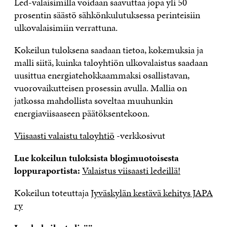
Led-valaisimilla voidaan saavuttaa jopa yli 50
prosentin säästö sähkönkulutuksessa perinteisiin
ulkovalaisimiin verrattuna.
Kokeilun tuloksena saadaan tietoa, kokemuksia ja
malli siitä, kuinka taloyhtiön ulkovalaistus saadaan
uusittua energiatehokkaammaksi osallistavan,
vuorovaikutteisen prosessin avulla. Mallia on
jatkossa mahdollista soveltaa muuhunkin
energiaviisaaseen päätöksentekoon.
Viisaasti valaistu taloyhtiö
-verkkosivut
Lue kokeilun tuloksista blogimuotoisesta
loppuraportista:
Valaistus viisaasti ledeillä!
Kokeilun toteuttaja
Jyväskylän kestävä kehitys JAPA
ry