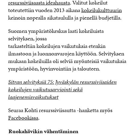
resurssiviisaasta ideahausta
. Valitut kokeilut
toteutettiin vuoden 2013 aikana
kokeilukulttuurin
keinoin nopealla aikataululla ja pienellä budjetilla.
Suomen ympäristökeskus laati kokeiluista
selvityksen, jossa
tarkasteltiin kokeilujen vaikutuksia etenkin
ilmastoon ja luonnonvarojen käyttöön. Selvityksen
mukaan kokeiluilla oli selviä myönteisiä vaikutuksia
ympäristöön, hyvinvointiin ja talouteen.
Sitran selvityksiä 75: Jyväskylän resurssiviisaiden
kokeilujen vaikutusarviointi sekä
laajenemisvaikutukset
Seuraa Kohti resurssiviisautta -hanketta myös
Facebookissa
.
Ruokahävikin vähentäminen