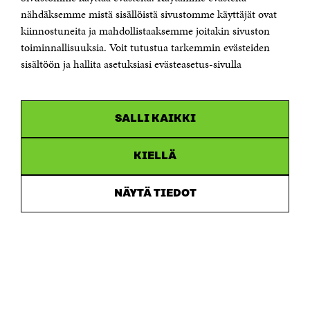
Itämerenkatu 11-13, PL 160,
nähdäksemme mistä sisällöistä sivustomme käyttäjät ovat
00181 Helsinki
kiinnostuneita ja mahdollistaaksemme joitakin sivuston
Puhelin +358 294 618 991
toiminnallisuuksia. Voit tutustua tarkemmin evästeiden
Sähköpostiosoite
sisältöön ja hallita asetuksiasi evästeasetus-sivulla
etunimi.sukunimi@sitra.fi tai sitra@sitra.fi
Saapumisohjeet
Y-tunnus 0202132-3
SALLI KAIKKI
OLEMME NÄISSÄ SOMEISSA
KIELLÄ
Facebook
Avautuu
uudessa
NÄYTÄ TIEDOT
Linkedin
ikkunassa
Avautuu
uudessa
Youtube
ikkunassa
Avautuu
uudessa
Instagram
ikkunassa
Avautuu
uudessa
ikkunassa