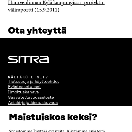
Hämeenlinnan Kylä kaupungissa -projektin
väliraportti (15.9.2011)
Ota yhteyttä
NÄITÄKÖ ETSIT?
Tietosuoja ja käyttöehdot
Evästeasetukset
Ilmoituskanava
Saavutettavuusseloste
Asiakirjajulkisuuskuvaus
Sitran digitaalinen viestintä ja verkkopalvelut
Maistuiskos keksi?
OTA YHTEYTTÄ
Suomen itsenäisyyden juhlarahasto Sitra
Sivustomme käyttää evästeitä. Käytämme evästeitä