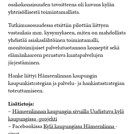
osakokonaisuuden tavoitteena oli kuvaus kylän
yhteisöllisestä toimintamallista.
Tutkimusosuudessa etsittiin pilottiin liittyen
vastauksia mm. kysymykseen, miten on mahdollista
yhdistää asiakaslähtöinen toimintamalli,
monitoimijaiset palvelutuotannon konseptit sekä
elämänkaareen perustuva kuntapalvelujen
järjestäminen.
Hanke liittyi Hämeenlinnan kaupungin
kaupunkistrategian ja palvelu- ja hankintastrategian
toteuttamiseen.
Lisätietoja:
–
Hämeenlinnan kaupungin sivuilla Uudistuva kylä
kaupungissa -projekti
– Facebookissa
Kylä kaupungissa Hämeenlinna
-
sivut