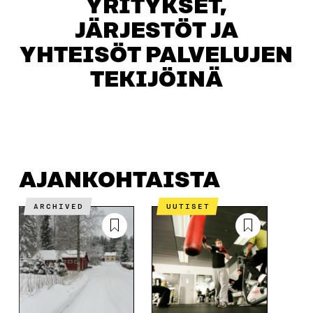
YRITYKSET,
JÄRJESTÖT JA
YHTEISÖT PALVELUJEN
TEKIJÖINÄ
AJANKOHTAISTA
OTA YHTEYTTÄ
AJANKOHTAISTA
ARCHIVED
UUTISET