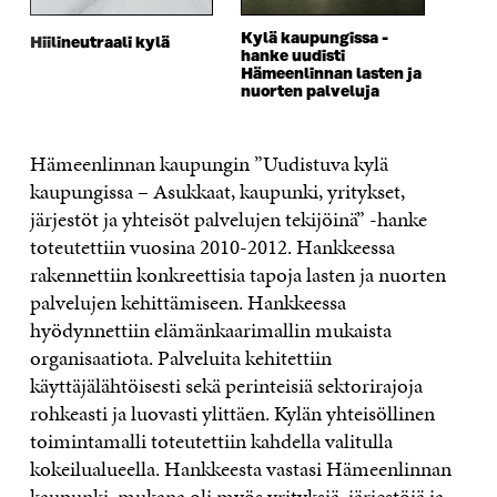
Kylä kaupungissa -
Hiilineutraali kylä
hanke uudisti
Hämeenlinnan lasten ja
nuorten palveluja
Hämeenlinnan kaupungin ”Uudistuva kylä
kaupungissa – Asukkaat, kaupunki, yritykset,
järjestöt ja yhteisöt palvelujen tekijöinä” -hanke
toteutettiin vuosina 2010-2012. Hankkeessa
rakennettiin konkreettisia tapoja lasten ja nuorten
palvelujen kehittämiseen. Hankkeessa
hyödynnettiin elämänkaarimallin mukaista
organisaatiota. Palveluita kehitettiin
käyttäjälähtöisesti sekä perinteisiä sektorirajoja
rohkeasti ja luovasti ylittäen. Kylän yhteisöllinen
toimintamalli toteutettiin kahdella valitulla
kokeilualueella. Hankkeesta vastasi Hämeenlinnan
kaupunki, mukana oli myös yrityksiä, järjestöjä ja