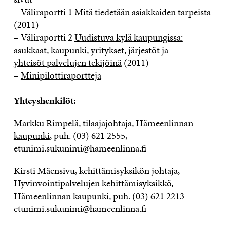
– Väliraportti 1
Mitä tiedetään asiakkaiden tarpeista
(2011)
– Väliraportti 2
Uudistuva kylä kaupungissa:
asukkaat, kaupunki, yritykset, järjestöt ja
yhteisöt palvelujen tekijöinä
(2011)
–
Minipilottiraportteja
Yhteyshenkilöt:
Markku Rimpelä, tilaajajohtaja,
Hämeenlinnan
kaupunki
, puh. (03) 621 2555,
etunimi.sukunimi@hameenlinna.fi
Kirsti Mäensivu, kehittämisyksikön johtaja,
Hyvinvointipalvelujen kehittämisyksikkö,
Hämeenlinnan kaupunki
, puh. (03) 621 2213
etunimi.sukunimi@hameenlinna.fi