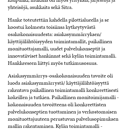
yhteisöjä, asukkaita sekä Sitra.
Hanke toteutettiin kahdella pilottialueella ja se
koostui kolmesta toisiinsa kytkeytyvästä
osakokonaisuudesta: asiakasymmärryksen/
käyttäjälähtöisyyden toimintamallit, paikallinen
monituottajamalli, uudet palvelukonseptit ja
innovatiiviset hankinnat sekä kylän toimintamalli.
Hankkeeseen liittyi myös tutkimusosuus.
Asiakasymmärrys-osakokonaisuuden tavoite oli
luoda asiakasymmärrystä/ käyttäjälähtöisyyttä
rakentava paikallinen toimintamalli konkreettisesti
kokeillen ja tutkien. Paikallinen monitoimijamalli -
kokonaisuuden tavoitteena oli konkreettisten
palvelukonseptien tuottaminen ja verkostomaisen
monituottajuuteen perustuvan palvelusopimuksen
mallin rakentaminen. Kylän toimintamalli -