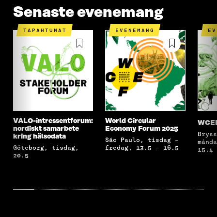
Senaste evenemang
TAPAHTUMAT
EVENEMANG
E
VALO-intressentforum:
World Circular
WCEF2
nordiskt samarbete
Economy Forum 2025
Brysseli, Belgia,
kring hälsodata
São Paulo, tisdag –
månda
Göteborg, tisdag,
fredag, 13.5 – 16.5
15.4 
20.5