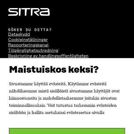
SÖKER DU DETTA?
Dataskydd
Cookieinställningar
Rapporteringskanal
Tillgänglighetsutredning
Beskrivning av handlingsoffentligheten
Sitra's digitala kommunikation och webbtjänster
Maistuiskos keksi?
KONTAKTA OSS
Sivustomme käyttää evästeitä. Käytämme evästeitä
Jubileumsfonden för Finlands självständighet Sitra
Östersjögatan 11–13, PB 160,
nähdäksemme mistä sisällöistä sivustomme käyttäjät ovat
00181 Helsingfors
kiinnostuneita ja mahdollistaaksemme joitakin sivuston
Tfn +358 294 618 991
toiminnallisuuksia. Voit tutustua tarkemmin evästeiden
Personalens e-postadresser har formen:
sisältöön ja hallita asetuksiasi evästeasetus-sivulla
fornamn.efternamn@sitra.fi
KANALER