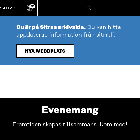
Gå
SV
direkt
Ändra
Sök
webbplatsens
till
språk
innehållet
Du är på Sitras arkivsida.
Du kan hitta
uppdaterad information från
sitra.fi
.
NYA WEBBPLATS
Evenemang
Framtiden skapas tillsammans. Kom med!