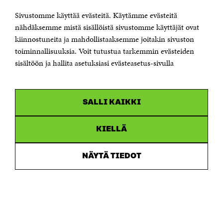
KONTAKTA OSS
Sivustomme käyttää evästeitä. Käytämme evästeitä
Jubileumsfonden för Finlands självständighet Sitra
Östersjögatan 11–13, PB 160,
nähdäksemme mistä sisällöistä sivustomme käyttäjät ovat
00181 Helsingfors
kiinnostuneita ja mahdollistaaksemme joitakin sivuston
Tfn +358 294 618 991
toiminnallisuuksia. Voit tutustua tarkemmin evästeiden
Personalens e-postadresser har formen:
sisältöön ja hallita asetuksiasi evästeasetus-sivulla
fornamn.efternamn@sitra.fi
KANALER
SALLI KAIKKI
Facebook
Öppnas
i
Linkedin
ett
KIELLÄ
Öppnas
nytt
i
fönster
Youtube
ett
Öppnas
NÄYTÄ TIEDOT
nytt
i
fönster
Instagram
ett
Öppnas
nytt
i
fönster
ett
nytt
fönster