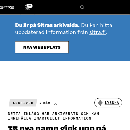
Gå
SV
direkt
Ändra
Sök
webbplatsens
till
språk
innehållet
Du är på Sitras arkivsida.
Du kan hitta
uppdaterad information från
sitra.fi
.
NYA WEBBPLATS
Beräknad
3 min
LYSSNA
ARCHIVED
läsningstid
DETTA INLÄGG HAR ARKIVERATS OCH KAN
INNEHÅLLA INAKTUELLT INFORMATION
35 nya namn gick upp på