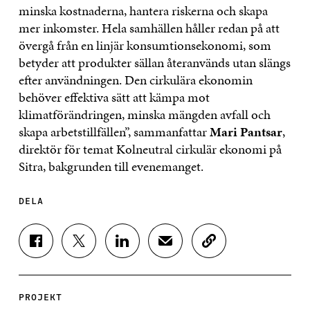
minska kostnaderna, hantera riskerna och skapa
mer inkomster. Hela samhällen håller redan på att
övergå från en linjär konsumtionsekonomi, som
betyder att produkter sällan återanvänds utan slängs
efter användningen. Den cirkulära ekonomin
behöver effektiva sätt att kämpa mot
klimatförändringen, minska mängden avfall och
skapa arbetstillfällen”, sammanfattar
Mari Pantsar
,
direktör för temat Kolneutral cirkulär ekonomi på
Sitra, bakgrunden till evenemanget.
DELA
D
D
D
D
K
E
E
E
E
O
L
L
L
L
P
A
A
A
A
I
P
P
P
V
E
PROJEKT
Å
Å
Å
I
R