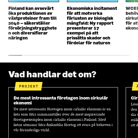
S
T
S
T
Finland kan avsevärt
Ekonomiska incitament
WCEF
T
E
T
E
öka produktionen av
för att motverka
behöv
E
R
E
R
växtproteiner fram till
förlusten av biologisk
cirku
R
R
2040 – säkerställer
mångfald: Ny rapport
för a
försörjningstrygghete
presenterar 17
ekono
n och diversifierar
exempel på att
näringen
prissätta skador och
fördelar för naturen
Vad handlar det om?
PROJEKT
De mest intressanta företagen inom cirkulär
Cir
ekonomi
Lösn
De mest intressanta företagen inom cirkulär ekonomi är en
den 
lista som Sitra sammanställer över de mest inspirerande
ska 
företagsexemplen inom cirkulär ekonomi i Finland. Med
stäl
listan utmanar Sitra finländska företag att svara på behoven i
att 
vår föränderliga värld.