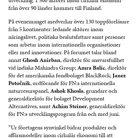
utveckling. 1 500 aktörer inom cirkulär ekonomi
från över 90 länder kommer till Finland.
På evenemanget medverkar över 130 toppföreläsare
från 5 kontinenter: ledande aktörer inom
näringslivet, politiska beslutsfattare samt personer
som arbetar inom internationella organisationer
eller med innovationer. På forumet talar bland
annat
Ghosh Anirban
, direktör för ansvarsfullhet
vid indiska Mahindra Group;
Amra Balic
, direktör
för det amerikanska fondbolaget BlackRock;
Janez
Potočnik
, ordförande för FN:s internationella
naturresurspanel,
Ashok Khosla
, grundare och
generaldirektör för bolaget Development
Alternatives, samt
Achim Steiner
, generaldirektör
för FN:s utvecklingsprogram från och med juni.
”Ur företagens synvinkel bidrar produkter och
affärsmodeller inom cirkulär ekonomi till att