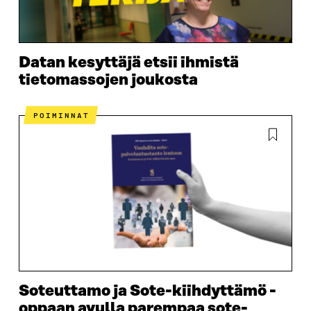
Datan kesyttäjä etsii ihmistä
tietomassojen joukosta
POIMINNAT
Soteuttamo ja Sote-kiihdyttämö -
oppaan avulla parempaa sote-