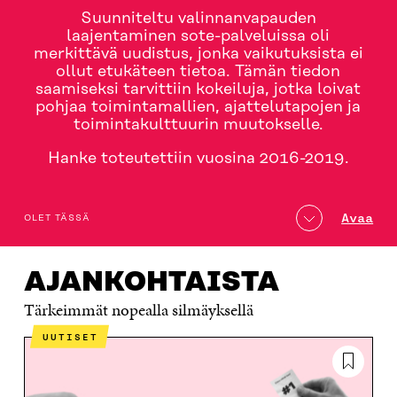
Suunniteltu valinnanvapauden
laajentaminen sote-palveluissa oli
merkittävä uudistus, jonka vaikutuksista ei
ollut etukäteen tietoa. Tämän tiedon
saamiseksi tarvittiin kokeiluja, jotka loivat
pohjaa toimintamallien, ajattelutapojen ja
toimintakulttuurin muutokselle.
Hanke toteutettiin vuosina 2016-2019.
table_of_contents
Avaa
OLET TÄSSÄ
AJANKOHTAISTA
HANKKEET
MISTÄ OLI KYSE?
AJANKOHTAISTA
Tärkeimmät nopealla silmäyksellä
UUTISET