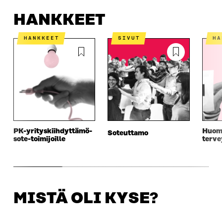
HANKKEET
HANKKEET
SIVUT
H
PK-yrityskiihdyttämö­
Huom
Soteuttamo
sote-toimijoille
terve
MISTÄ OLI KYSE?