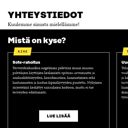
YHTEYSTIEDOT
Kuulemme sinusta mielellämme!
Mistä on kyse?
AIHE
Sote-rahoitus
Uu
Terveydenhuollon ongelmina pidetään muun muassa
Tekn
palvelujen käyttäjien keskinäistä epätasa-arvoisuutta ja
vauh
asiakaslähtöisyyden, koordinaation, kannustimien sekä
ja k
kustannusten ja laadun läpinäkyvyyden puutetta. Nykyinen
tarv
järjestelmä keskittyy sairauksien hoitoon, mutta ei tue
kump
terveyden edistämistä.
ihmi
työs
LUE LISÄÄ