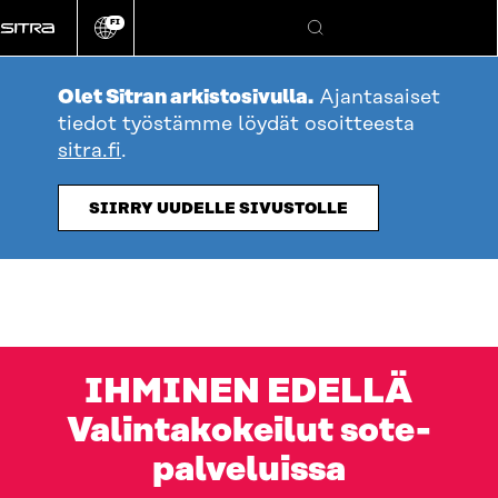
Siirry
FI
suoraan
Vaihda
Hae
sivuston
sisältöön
kieli
Olet Sitran arkistosivulla.
Ajantasaiset
tiedot työstämme löydät osoitteesta
sitra.fi
.
SIIRRY UUDELLE SIVUSTOLLE
IHMINEN EDELLÄ
Valintakokeilut sote-
palveluissa