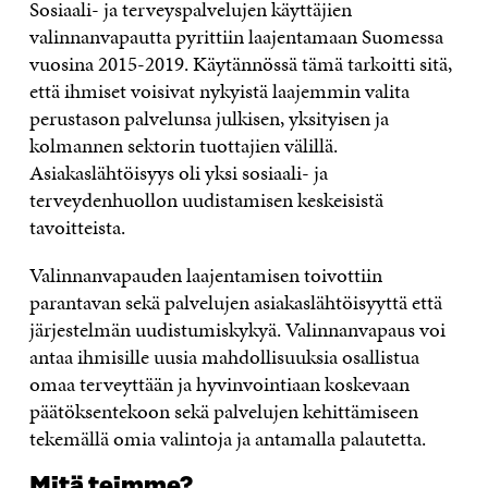
Sosiaali- ja terveyspalvelujen käyttäjien
valinnanvapautta pyrittiin laajentamaan Suomessa
vuosina 2015-2019. Käytännössä tämä tarkoitti sitä,
että ihmiset voisivat nykyistä laajemmin valita
perustason palvelunsa julkisen, yksityisen ja
kolmannen sektorin tuottajien välillä.
Asiakaslähtöisyys oli yksi sosiaali- ja
terveydenhuollon uudistamisen keskeisistä
tavoitteista.
Valinnanvapauden laajentamisen toivottiin
parantavan sekä palvelujen asiakaslähtöisyyttä että
järjestelmän uudistumiskykyä. Valinnanvapaus voi
antaa ihmisille uusia mahdollisuuksia osallistua
omaa terveyttään ja hyvinvointiaan koskevaan
päätöksentekoon sekä palvelujen kehittämiseen
tekemällä omia valintoja ja antamalla palautetta.
Mitä teimme?