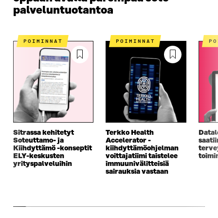
palveluntuotantoa
POIMINNAT
POIMINNAT
P
Sitrassa kehitetyt
Terkko Health
Datal
Soteuttamo- ja
Accelerator -
saati
Kiihdyttämö -konseptit
kiihdyttämö­ohjelman
terve
ELY-keskusten
voittajatiimi taistelee
toimi
yrityspalveluihin
immuunivälitteisiä
sairauksia vastaan