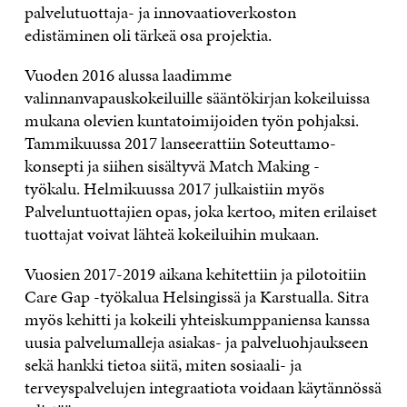
palvelutuottaja- ja innovaatioverkoston
edistäminen oli tärkeä osa projektia.
Vuoden 2016 alussa laadimme
valinnanvapauskokeiluille sääntökirjan kokeiluissa
mukana olevien kuntatoimijoiden työn pohjaksi.
Tammikuussa 2017 lanseerattiin Soteuttamo-
konsepti ja siihen sisältyvä Match Making -
työkalu. Helmikuussa 2017 julkaistiin myös
Palveluntuottajien opas, joka kertoo, miten erilaiset
tuottajat voivat lähteä kokeiluihin mukaan.
Vuosien 2017-2019 aikana kehitettiin ja pilotoitiin
Care Gap -työkalua Helsingissä ja Karstualla. Sitra
myös kehitti ja kokeili yhteiskumppaniensa kanssa
uusia palvelumalleja asiakas- ja palveluohjaukseen
sekä hankki tietoa siitä, miten sosiaali- ja
terveyspalvelujen integraatiota voidaan käytännössä