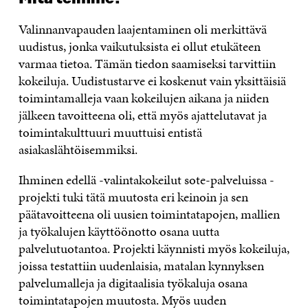
Valinnanvapauden laajentaminen oli merkittävä
uudistus, jonka vaikutuksista ei ollut etukäteen
varmaa tietoa. Tämän tiedon saamiseksi tarvittiin
kokeiluja. Uudistustarve ei koskenut vain yksittäisiä
toimintamalleja vaan kokeilujen aikana ja niiden
jälkeen tavoitteena oli, että myös ajattelutavat ja
toimintakulttuuri muuttuisi entistä
asiakaslähtöisemmiksi.
Ihminen edellä -valintakokeilut sote-palveluissa -
projekti tuki tätä muutosta eri keinoin ja sen
päätavoitteena oli uusien toimintatapojen, mallien
ja työkalujen käyttöönotto osana uutta
palvelutuotantoa. Projekti käynnisti myös kokeiluja,
joissa testattiin uudenlaisia, matalan kynnyksen
palvelumalleja ja digitaalisia työkaluja osana
toimintatapojen muutosta. Myös uuden