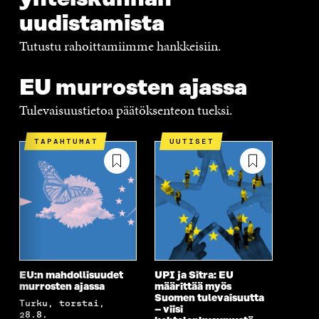
uudistamista
Tutustu rahoittamiimme hankkeisiin.
EU murrosten ajassa
Tulevaisuustietoa päätöksenteon tueksi.
TAPAHTUMAT
UUTISET
EU:n mahdollisuudet
UPI ja Sitra: EU
murrosten ajassa
määrittää myös
Suomen tulevaisuutta
Turku, torstai,
– viisi
28.8.