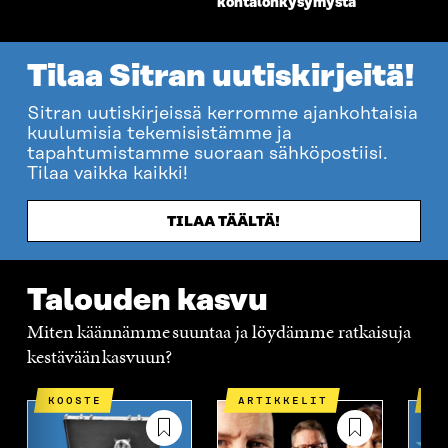
kohtalonkysymystä
Tilaa Sitran uutiskirjeitä!
Sitran uutiskirjeissä kerromme ajankohtaisia
kuulumisia tekemisistämme ja
tapahtumistamme suoraan sähköpostiisi.
Tilaa vaikka kaikki!
TILAA TÄÄLTÄ!
Talouden kasvu
Miten käännämme suuntaa ja löydämme ratkaisuja
kestävään kasvuun?
KOOSTE
ARTIKKELIT
U