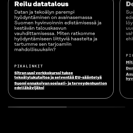
Reilu datatalous
De
Datan ja tekoälyn parempi
Su
hyödyntäminen on avainasemassa
ede
Suomen hyvinvoinnin edistämisessä ja
lö
kestävän talouskasvun
uu
vauhdittamisessa. Miten ratkomme
vah
hyödyntämiseen liittyviä haasteita ja
eh
tartumme sen tarjoamiin
mahdollisuuksiin?
PI
Mit
PIKALINKIT
Dem
Sitran uusi verkkokurssi tukee
Asu
tekoälylukutaitoa ja selventää EU-sääntelyä
hyv
Suomi ennakoivan sosiaali- ja terveydenhuollon
edelläkävijäksi