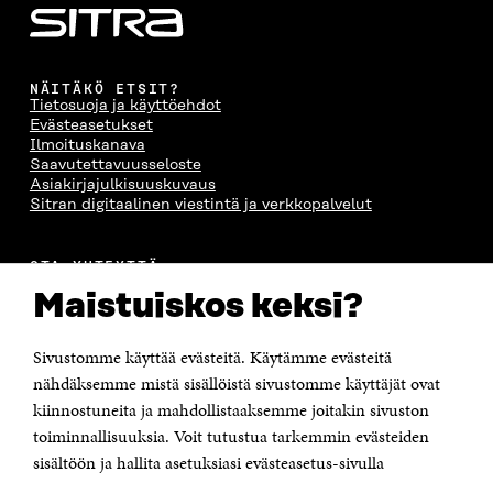
NÄITÄKÖ ETSIT?
Tietosuoja ja käyttöehdot
Evästeasetukset
Ilmoituskanava
Saavutettavuusseloste
Asiakirjajulkisuuskuvaus
Sitran digitaalinen viestintä ja verkkopalvelut
OTA YHTEYTTÄ
Suomen itsenäisyyden juhlarahasto Sitra
Maistuiskos keksi?
Itämerenkatu 11-13, PL 160,
00181 Helsinki
Sivustomme käyttää evästeitä. Käytämme evästeitä
Puhelin +358 294 618 991
Sähköpostiosoite
nähdäksemme mistä sisällöistä sivustomme käyttäjät ovat
etunimi.sukunimi@sitra.fi tai sitra@sitra.fi
kiinnostuneita ja mahdollistaaksemme joitakin sivuston
toiminnallisuuksia. Voit tutustua tarkemmin evästeiden
Saapumisohjeet
sisältöön ja hallita asetuksiasi evästeasetus-sivulla
Y-tunnus 0202132-3