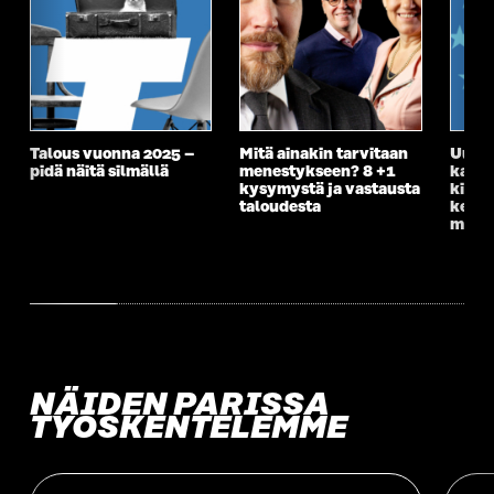
Talous vuonna 2025 –
Mitä ainakin tarvitaan
Uusi 
pidä näitä silmällä
menestykseen? 8 +1
kannu
kysymystä ja vastausta
kiert
taloudesta
kehit
markk
NÄIDEN PARISSA
TYÖSKENTELEMME