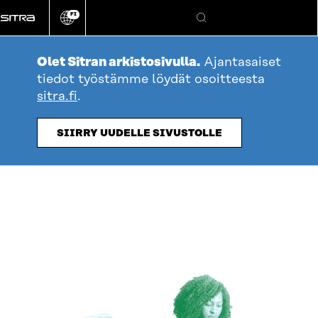
Siirry
FI
suoraan
Vaihda
Hae
sivuston
sisältöön
kieli
Olet Sitran arkistosivulla.
Ajantasaiset
tiedot työstämme löydät osoitteesta
sitra.fi
.
SIIRRY UUDELLE SIVUSTOLLE