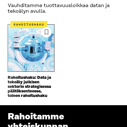
Vauhditamme tuottavuusloikkaa datan ja
tekoälyn avulla.
RAHOITUSHAKU
Rahoitushaku: Data ja
tekoäly julkisen
sektorin strategisessa
päätöksenteossa,
toinen rahoitushaku
Rahoitamme
yhteiskunnan