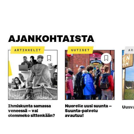
AJANKOHTAISTA
MISTÄ ON KYSE?
OTA YHTEYTT
AJANKOHTAISTA
ARTIKKELIT
UUTISET
A
Ihmiskunta samassa
Nuorelle uusi suunta –
Uusva
veneessä – vai
Suunta-palvelu
olemmeko sittenkään?
avautuu!