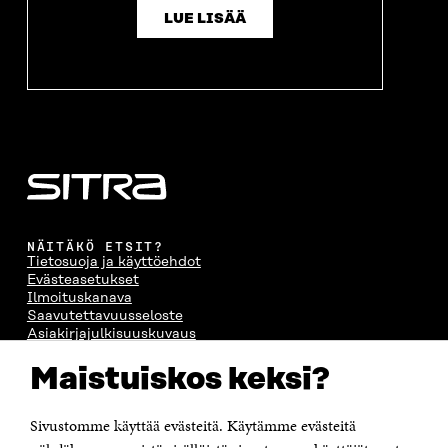
LUE LISÄÄ
NÄITÄKÖ ETSIT?
Tietosuoja ja käyttöehdot
Evästeasetukset
Ilmoituskanava
Saavutettavuusseloste
Asiakirjajulkisuuskuvaus
Sitran digitaalinen viestintä ja verkkopalvelut
Maistuiskos keksi?
OTA YHTEYTTÄ
Sivustomme käyttää evästeitä. Käytämme evästeitä
Suomen itsenäisyyden juhlarahasto Sitra
Itämerenkatu 11-13, PL 160,