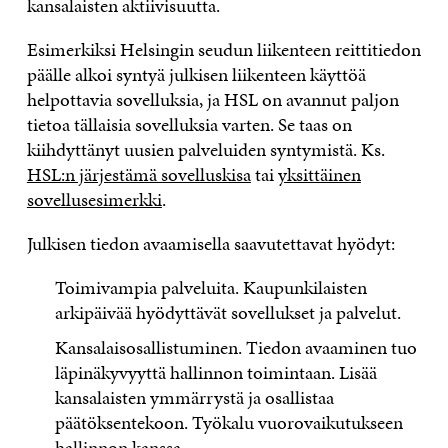
kansalaisten aktiivisuutta.
Esimerkiksi Helsingin seudun liikenteen reittitiedon
päälle alkoi syntyä julkisen liikenteen käyttöä
helpottavia sovelluksia, ja HSL on avannut paljon
tietoa tällaisia sovelluksia varten. Se taas on
kiihdyttänyt uusien palveluiden syntymistä. Ks.
HSL:n järjestämä sovelluskisa
tai
yksittäinen
sovellusesimerkki
.
Julkisen tiedon avaamisella saavutettavat hyödyt:
Toimivampia palveluita. Kaupunkilaisten
arkipäivää hyödyttävät sovellukset ja palvelut.
Kansalaisosallistuminen. Tiedon avaaminen tuo
läpinäkyvyyttä hallinnon toimintaan. Lisää
kansalaisten ymmärrystä ja osallistaa
päätöksentekoon. Työkalu vuorovaikutukseen
hallinnon kanssa.