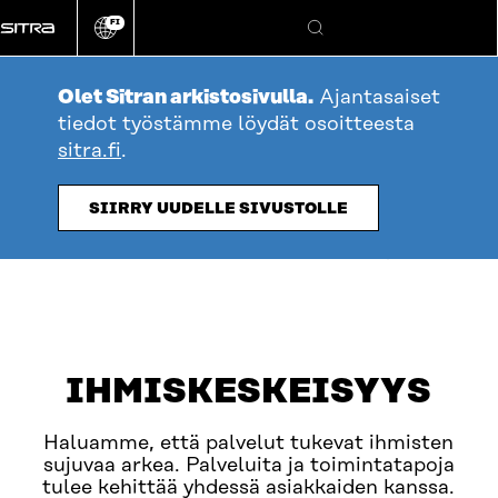
Siirry
FI
suoraan
Vaihda
Hae
sivuston
sisältöön
kieli
Olet Sitran arkistosivulla.
Ajantasaiset
tiedot työstämme löydät osoitteesta
sitra.fi
.
SIIRRY UUDELLE SIVUSTOLLE
table_of_contents
Avaa
OLET TÄSSÄ
IHMISKESKEISYYS
Haluamme, että palvelut tukevat ihmisten
sujuvaa arkea. Palveluita ja toimintatapoja
tulee kehittää yhdessä asiakkaiden kanssa.