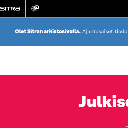
Siirry
suoraan
FI
Vaihda
sivuston
sisältöön
kieli
Olet Sitran arkistosivulla.
Ajantasaiset tied
Julkis