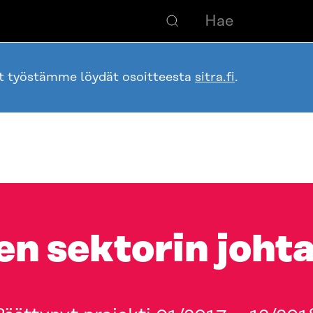
ot työstämme löydät osoitteesta
sitra.fi
.
en sektorin joh