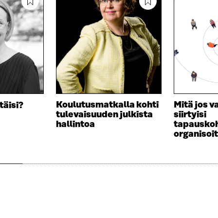
Koulutusmatkalla kohti
Mitä jos v
täisi?
tulevaisuuden julkista
siirtyisi
hallintoa
tapausko
organisoi