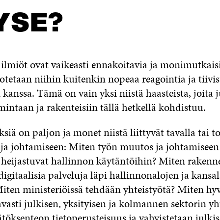
YSE?
miöt ovat vaikeasti ennakoitavia ja monimutkaisia.
otetaan niihin kuitenkin nopeaa reagointia ja tiiv
 kanssa. Tämä on vain yksi niistä haasteista, joita 
mintaan ja rakenteisiin tällä hetkellä kohdistuu.
ä on paljon ja monet niistä liittyvät tavalla tai to
 ja johtamiseen: Miten työn muutos ja johtamiseen
 heijastuvat hallinnon käytäntöihin? Miten rakenn
digitaalisia palveluja läpi hallinnonalojen ja kansal
Miten ministeriöissä tehdään yhteistyötä? Miten hy
vasti julkisen, yksityisen ja kolmannen sektorin y
töksenteon tietoperusteisuus ja vahvistetaan julki