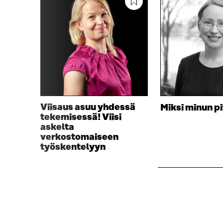
Viisaus asuu yhdessä
Miksi minun pi
tekemisessä! Viisi
askelta
verkostomaiseen
työskentelyyn