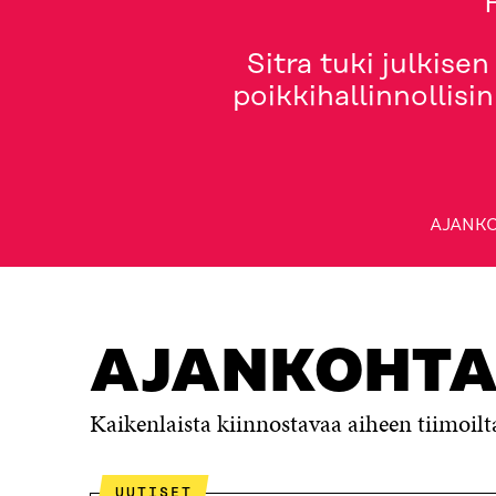
Sitra tuki julkise
poikkihallinnollisi
AJANKO
AJANKOHTAISTA
MISTÄ ON KYSE?
HANKKEET
AJANKOHTA
Kaikenlaista kiinnostavaa aiheen tiimoilt
UUTISET