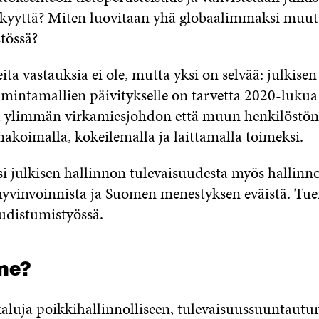
ykkyyttä? Miten luovitaan yhä globaalimmaksi muut
tössä?
ta vastauksia ei ole, mutta yksi on selvää: julkisen
imintamallien päivitykselle on tarvetta 2020-lukua 
ä ylimmän virkamiesjohdon että muun henkilöstön
nakoimalla, kokeilemalla ja laittamalla toimeksi.
i julkisen hallinnon tulevaisuudesta myös hallinn
 hyvinvoinnista ja Suomen menestyksen eväistä. Tu
uudistumistyössä.
me?
aluja poikkihallinnolliseen, tulevaisuussuuntautu