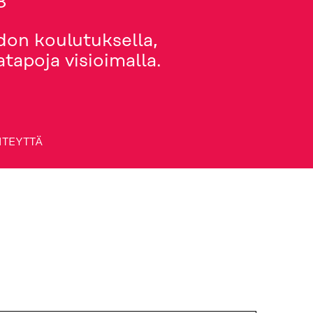
8
hdon koulutuksella,
atapoja visioimalla.
HTEYTTÄ