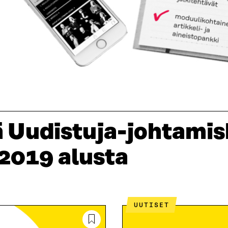
ä Uudistuja-johtami
 2019 alusta
UUTISET