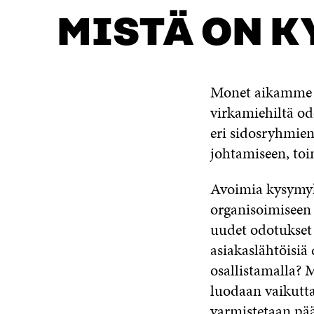
MISTÄ ON K
Monet aikamme il
virkamiehiltä od
eri sidosryhmien
johtamiseen, toi
Avoimia kysymyksi
organisoimiseen
uudet odotukset
asiakaslähtöisiä 
osallistamalla? 
luodaan vaikutta
varmistetaan pää