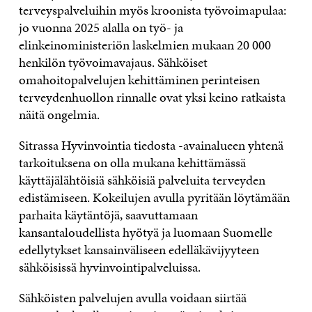
terveyspalveluihin myös kroonista työvoimapulaa:
jo vuonna 2025 alalla on työ- ja
elinkeinoministeriön laskelmien mukaan 20 000
henkilön työvoimavajaus. Sähköiset
omahoitopalvelujen kehittäminen perinteisen
terveydenhuollon rinnalle ovat yksi keino ratkaista
näitä ongelmia.
Sitrassa Hyvinvointia tiedosta -avainalueen yhtenä
tarkoituksena on olla mukana kehittämässä
käyttäjälähtöisiä sähköisiä palveluita terveyden
edistämiseen. Kokeilujen avulla pyritään löytämään
parhaita käytäntöjä, saavuttamaan
kansantaloudellista hyötyä ja luomaan Suomelle
edellytykset kansainväliseen edelläkävijyyteen
sähköisissä hyvinvointipalveluissa.
Sähköisten palvelujen avulla voidaan siirtää