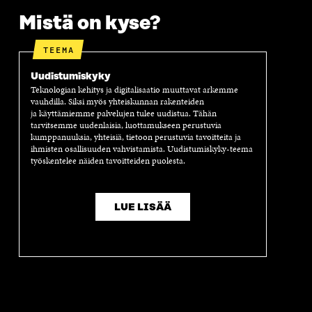
Mistä on kyse?
TEEMA
Uudistumiskyky
Teknologian kehitys ja digitalisaatio muuttavat arkemme
vauhdilla. Siksi myös yhteiskunnan rakenteiden
ja käyttämiemme palvelujen tulee uudistua. Tähän
tarvitsemme uudenlaisia, luottamukseen perustuvia
kumppanuuksia, yhteisiä, tietoon perustuvia tavoitteita ja
ihmisten osallisuuden vahvistamista. Uudistumiskyky-teema
työskentelee näiden tavoitteiden puolesta.
LUE LISÄÄ