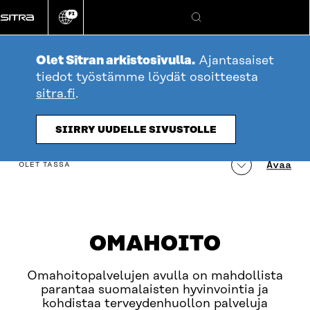
Siirry
FI
suoraan
Vaihda
Hae
sivuston
sisältöön
kieli
Olet Sitran arkistosivulla.
Ajantasaiset
tiedot työstämme löydät osoitteesta
sitra.fi
.
SIIRRY UUDELLE SIVUSTOLLE
table_of_contents
Avaa
OLET TÄSSÄ
OMAHOITO
Omahoitopalvelujen avulla on mahdollista
parantaa suomalaisten hyvinvointia ja
kohdistaa terveydenhuollon palveluja