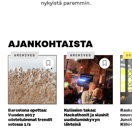
nykyistä paremmin.
AJANKOHTAISTA
MISTÄ ON KYSE?
OTA YHTEYTT
AJANKOHTAISTA
ARCHIVED
ARCHIVED
U
Barcelona opettaa:
Kulissien takaa:
Raska
Vuoden 2017
Hackathonit ja slushit
neuvo
odotetuimmat trendit
uudistumiskyvyn
Junct
sotessa 1/2
lähteinä
Riihi