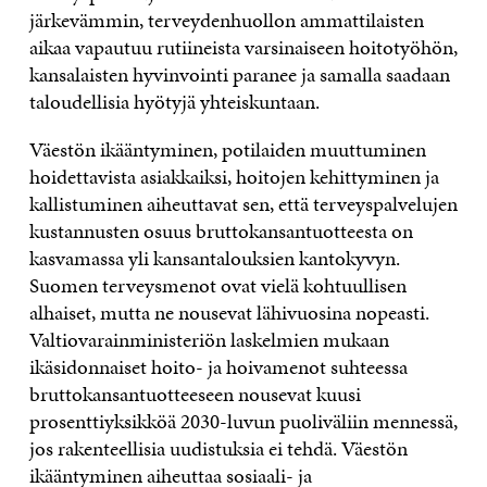
järkevämmin, terveydenhuollon ammattilaisten
aikaa vapautuu rutiineista varsinaiseen hoitotyöhön,
kansalaisten hyvinvointi paranee ja samalla saadaan
taloudellisia hyötyjä yhteiskuntaan.
Väestön ikääntyminen, potilaiden muuttuminen
hoidettavista asiakkaiksi, hoitojen kehittyminen ja
kallistuminen aiheuttavat sen, että terveyspalvelujen
kustannusten osuus bruttokansantuotteesta on
kasvamassa yli kansantalouksien kantokyvyn.
Suomen terveysmenot ovat vielä kohtuullisen
alhaiset, mutta ne nousevat lähivuosina nopeasti.
Valtiovarainministeriön laskelmien mukaan
ikäsidonnaiset hoito- ja hoivamenot suhteessa
bruttokansantuotteeseen nousevat kuusi
prosenttiyksikköä 2030-luvun puoliväliin mennessä,
jos rakenteellisia uudistuksia ei tehdä. Väestön
ikääntyminen aiheuttaa sosiaali- ja