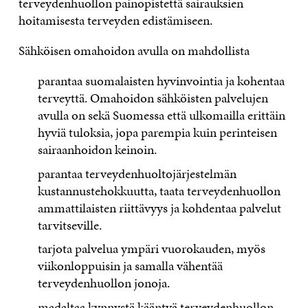
terveydenhuollon painopistettä sairauksien
hoitamisesta terveyden edistämiseen.
Sähköisen omahoidon avulla on mahdollista
parantaa suomalaisten hyvinvointia ja kohentaa
terveyttä. Omahoidon sähköisten palvelujen
avulla on sekä Suomessa että ulkomailla erittäin
hyviä tuloksia, jopa parempia kuin perinteisen
sairaanhoidon keinoin.
parantaa terveydenhuoltojärjestelmän
kustannustehokkuutta, taata terveydenhuollon
ammattilaisten riittävyys ja kohdentaa palvelut
tarvitseville.
tarjota palvelua ympäri vuorokauden, myös
viikonloppuisin ja samalla vähentää
terveydenhuollon jonoja.
madaltaa kynnystä kääntyä terveydenhuollon