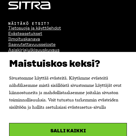
NÄITÄKÖ ETSIT?
Tietosuoja ja käyttöehdot
Evästeasetukset
Ilmoituskanava
Saavutettavuusseloste
Asiakirjajulkisuuskuvaus
Sitran digitaalinen viestintä ja verkkopalvelut
Maistuiskos keksi?
OTA YHTEYTTÄ
Sivustomme käyttää evästeitä. Käytämme evästeitä
Suomen itsenäisyyden juhlarahasto Sitra
Itämerenkatu 11-13, PL 160,
nähdäksemme mistä sisällöistä sivustomme käyttäjät ovat
00181 Helsinki
kiinnostuneita ja mahdollistaaksemme joitakin sivuston
Puhelin +358 294 618 991
toiminnallisuuksia. Voit tutustua tarkemmin evästeiden
Sähköpostiosoite
sisältöön ja hallita asetuksiasi evästeasetus-sivulla
etunimi.sukunimi@sitra.fi tai sitra@sitra.fi
Saapumisohjeet
Y-tunnus 0202132-3
SALLI KAIKKI