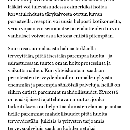
lääkäri voi tulevaisuudessa esimerkiksi hoitaa
korvatulehdusta tärykalvosta otetun kuvan
perusteella, reseptin voi uusia helposti kotikoneelta,
veriarvojaan voi seurata itse tai etälaitteiden turvin
vanhukset voivat asua kotona entistä pitempään.
Suuri osa suomalaisista haluaa tarkkailla
terveyttään, pitää itsestään parempaa huolta ­- ja
sairastuessaan tuntea oman hoitoprosessinsa ja
vaikuttaa siihen. Kun yhteiskuntaan saadaan
perinteisten terveydenhuollon rinnalle nykyistä
enemmän ja parempia sähköisiä palveluja, heillä on
siihen entistä paremmat mahdollisuudet. Kyseessä
on ensisijaisesti ajattelutavan muutos, jonka
tarkoituksena on helpottaa ihmisten elämää ja antaa
heille paremmat mahdollisuudet pitää huolta
terveydestään. Julkisia ja yritysten tarjoamia
terveyspalveluja saadaan kohdennetuksi