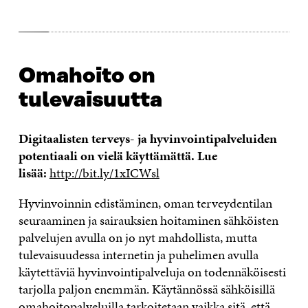
Omahoito on
tulevaisuutta
Digitaalisten terveys- ja hyvinvointipalveluiden
potentiaali on vielä käyttämättä. Lue
lisää:
http://bit.ly/1xICWsl
Hyvinvoinnin edistäminen, oman terveydentilan
seuraaminen ja sairauksien hoitaminen sähköisten
palvelujen avulla on jo nyt mahdollista, mutta
tulevaisuudessa internetin ja puhelimen avulla
käytettäviä hyvinvointipalveluja on todennäköisesti
tarjolla paljon enemmän. Käytännössä sähköisillä
omahoitopalveluilla tarkoitetaan vaikka sitä, että