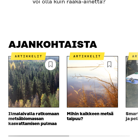
voi olla kuin raaka-ainetta?
AJANKOHTAISTA
MISTÄ ON KYSE?
OTA YHTEYTT
AJANKOHTAISTA
ARTIKKELIT
ARTIKKELIT
A
Ilmalaivalla ratkomaan
Mihin kaikkeen metsä
Smart
metsäbiomassan
taipuu?
ja pe
kasvattamisen pulmaa