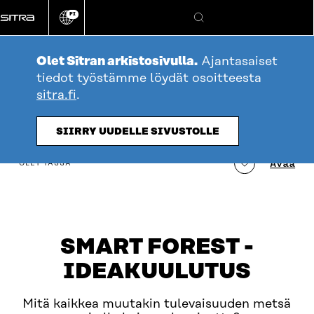
Siirry
FI
suoraan
Vaihda
Hae
sivuston
sisältöön
kieli
Olet Sitran arkistosivulla.
Ajantasaiset
tiedot työstämme löydät osoitteesta
sitra.fi
.
SIIRRY UUDELLE SIVUSTOLLE
table_of_contents
Avaa
OLET TÄSSÄ
SMART FOREST -
IDEAKUULUTUS
Mitä kaikkea muutakin tulevaisuuden metsä