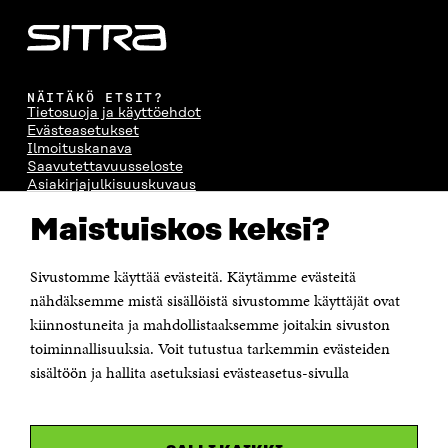
NÄITÄKÖ ETSIT?
Tietosuoja ja käyttöehdot
Evästeasetukset
Ilmoituskanava
Saavutettavuusseloste
Asiakirjajulkisuuskuvaus
Sitran digitaalinen viestintä ja verkkopalvelut
Maistuiskos keksi?
OTA YHTEYTTÄ
Sivustomme käyttää evästeitä. Käytämme evästeitä
Suomen itsenäisyyden juhlarahasto Sitra
Itämerenkatu 11-13, PL 160,
nähdäksemme mistä sisällöistä sivustomme käyttäjät ovat
00181 Helsinki
kiinnostuneita ja mahdollistaaksemme joitakin sivuston
Puhelin +358 294 618 991
toiminnallisuuksia. Voit tutustua tarkemmin evästeiden
Sähköpostiosoite
sisältöön ja hallita asetuksiasi evästeasetus-sivulla
etunimi.sukunimi@sitra.fi tai sitra@sitra.fi
Saapumisohjeet
Y-tunnus 0202132-3