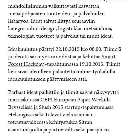
mahdollisimman vaikuttavasti kasvattaa
metsäpohjaisten tuotteiden- ja palveluiden
lisäarvoa. Ideat saivat liittyä seuraaviin
kategorioihin: design, logistiikka, metsätalous,
teknologiat, tuotteet ja palvelut tai muut ideat.
Ideakuulutus päättyi 22.10.2015 klo 08.00. Tiimejä
ja ideoita sai myös muodostaa ja kehittää
Smart
Forest Hackday
-tapahtumassa 19.10.2015. Tiimit
keräsivät ideoilleen palautetta online-työkalulla
ideakuulutuksen päättymiseen asti.
Parhaat ideat palkittiin ja tiimit saivat näkyvyyttä
marraskuussa CEPI European Paper Weekilla
Brysselissä ja Slush 2015 startup-tapahtumassa
Helsingissä sekä tulevat vielä saamaan
toteutusvaiheessa kehitystukea Sitran
asiantuntijoilta ja partnereilta sekä pääsyn co-