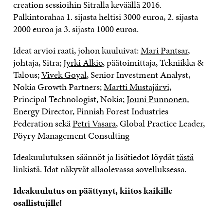
creation sessioihin Sitralla keväällä 2016.
Palkintorahaa 1. sijasta heltisi 3000 euroa, 2. sijasta
2000 euroa ja 3. sijasta 1000 euroa.
Ideat arvioi raati, johon kuuluivat:
Mari Pantsar
,
johtaja, Sitra;
Jyrki Alkio
, päätoimittaja, Tekniikka &
Talous;
Vivek Goyal
, Senior Investment Analyst,
Nokia Growth Partners;
Martti Mustajärvi
,
Principal Technologist, Nokia;
Jouni Punnonen
,
Energy Director, Finnish Forest Industries
Federation sekä
Petri Vasara
, Global Practice Leader,
Pöyry Management Consulting
Ideakuulutuksen säännöt ja lisätiedot löydät
tästä
linkistä
. Idat näkyvät allaolevassa sovelluksessa.
Ideakuulutus on päättynyt, kiitos kaikille
osallistujille!