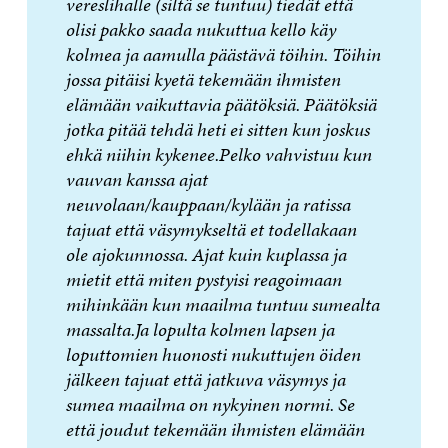
vereslihalle (siltä se tuntuu) tiedät että
olisi pakko saada nukuttua kello käy
kolmea ja aamulla päästävä töihin. Töihin
jossa pitäisi kyetä tekemään ihmisten
elämään vaikuttavia päätöksiä. Päätöksiä
jotka pitää tehdä heti ei sitten kun joskus
ehkä niihin kykenee.Pelko vahvistuu kun
vauvan kanssa ajat
neuvolaan/kauppaan/kylään ja ratissa
tajuat että väsymykseltä et todellakaan
ole ajokunnossa. Ajat kuin kuplassa ja
mietit että miten pystyisi reagoimaan
mihinkään kun maailma tuntuu sumealta
massalta.Ja lopulta kolmen lapsen ja
loputtomien huonosti nukuttujen öiden
jälkeen tajuat että jatkuva väsymys ja
sumea maailma on nykyinen normi. Se
että joudut tekemään ihmisten elämään