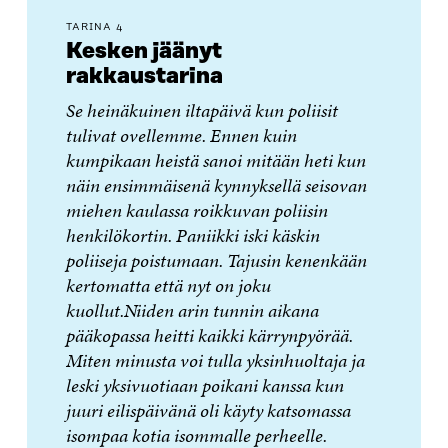
TARINA 4
Kesken jäänyt
rakkaustarina
Se heinäkuinen iltapäivä kun poliisit
tulivat ovellemme. Ennen kuin
kumpikaan heistä sanoi mitään heti kun
näin ensimmäisenä kynnyksellä seisovan
miehen kaulassa roikkuvan poliisin
henkilökortin. Paniikki iski käskin
poliiseja poistumaan. Tajusin kenenkään
kertomatta että nyt on joku
kuollut.Niiden arin tunnin aikana
pääkopassa heitti kaikki kärrynpyörää.
Miten minusta voi tulla yksinhuoltaja ja
leski yksivuotiaan poikani kanssa kun
juuri eilispäivänä oli käyty katsomassa
isompaa kotia isommalle perheelle.