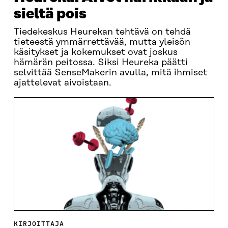
sieltä pois
Tiedekeskus Heurekan tehtävä on tehdä
tieteestä ymmärrettävää, mutta yleisön
käsitykset ja kokemukset ovat joskus
hämärän peitossa. Siksi Heureka päätti
selvittää SenseMakerin avulla, mitä ihmiset
ajattelevat aivoistaan.
KIRJOITTAJA