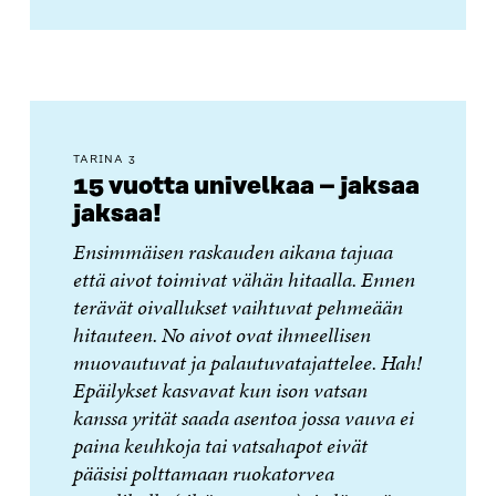
TARINA 3
15 vuotta univelkaa – jaksaa
jaksaa!
Ensimmäisen raskauden aikana tajuaa
että aivot toimivat vähän hitaalla. Ennen
terävät oivallukset vaihtuvat pehmeään
hitauteen. No aivot ovat ihmeellisen
muovautuvat ja palautuvatajattelee. Hah!
Epäilykset kasvavat kun ison vatsan
kanssa yrität saada asentoa jossa vauva ei
paina keuhkoja tai vatsahapot eivät
pääsisi polttamaan ruokatorvea