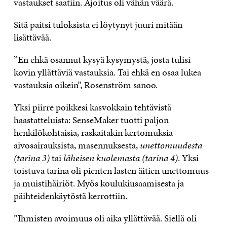
vastaukset saatiin. Ajoitus oli vähän väärä.
Sitä paitsi tuloksista ei löytynyt juuri mitään
lisättävää.
”En ehkä osannut kysyä kysymystä, josta tulisi
kovin yllättäviä vastauksia. Tai ehkä en osaa lukea
vastauksia oikein”, Rosenström sanoo.
Yksi piirre poikkesi kasvokkain tehtävistä
haastatteluista: SenseMaker tuotti paljon
henkilökohtaisia, raskaitakin kertomuksia
aivosairauksista, masennuksesta,
unettomuudesta
(tarina 3)
tai
läheisen kuolemasta (tarina 4)
. Yksi
toistuva tarina oli pienten lasten äitien unettomuus
ja muistihäiriöt. Myös koulukiusaamisesta ja
päihteidenkäytöstä kerrottiin.
”Ihmisten avoimuus oli aika yllättävää. Siellä oli