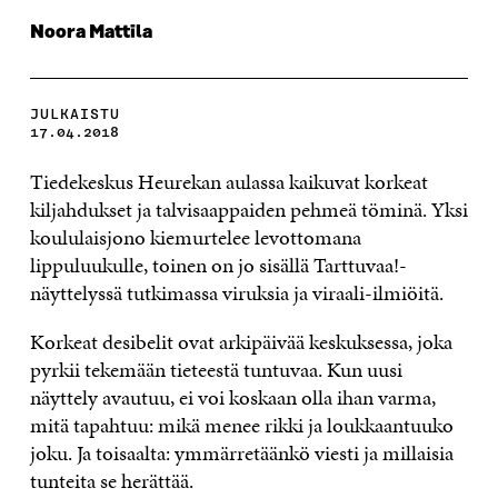
Noora Mattila
JULKAISTU
17.04.2018
Tiedekeskus Heurekan aulassa kaikuvat korkeat
kiljahdukset ja talvisaappaiden pehmeä töminä. Yksi
koululaisjono kiemurtelee levottomana
lippuluukulle, toinen on jo sisällä Tarttuvaa!-
näyttelyssä tutkimassa viruksia ja viraali-ilmiöitä.
Korkeat desibelit ovat arkipäivää keskuksessa, joka
pyrkii tekemään tieteestä tuntuvaa. Kun uusi
näyttely avautuu, ei voi koskaan olla ihan varma,
mitä tapahtuu: mikä menee rikki ja loukkaantuuko
joku. Ja toisaalta: ymmärretäänkö viesti ja millaisia
tunteita se herättää.