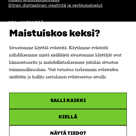
Asiakirjajulkisuuskuvaus
Sitran digitaalinen viestintä ja verkkopalvelut
OTA YHTEYTTÄ
Suomen itsenäisyyden juhlarahasto Sitra
Maistuiskos keksi?
Itämerenkatu 11-13, PL 160,
00181 Helsinki
Sivustomme käyttää evästeitä. Käytämme evästeitä
Puhelin +358 294 618 991
Sähköpostiosoite
nähdäksemme mistä sisällöistä sivustomme käyttäjät ovat
etunimi.sukunimi@sitra.fi tai sitra@sitra.fi
kiinnostuneita ja mahdollistaaksemme joitakin sivuston
toiminnallisuuksia. Voit tutustua tarkemmin evästeiden
Saapumisohjeet
sisältöön ja hallita asetuksiasi evästeasetus-sivulla
Y-tunnus 0202132-3
OLEMME NÄISSÄ SOMEISSA
SALLI KAIKKI
Facebook
Avautuu
uudessa
Linkedin
ikkunassa
KIELLÄ
Avautuu
uudessa
Youtube
ikkunassa
Avautuu
NÄYTÄ TIEDOT