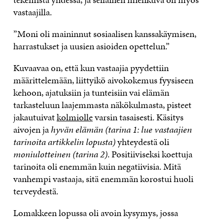
vastaajilla.
”Moni oli maininnut sosiaalisen kanssakäymisen,
harrastukset ja uusien asioiden opettelun.”
Kuvaavaa on, että kun vastaajia pyydettiin
määrittelemään, liittyikö aivokokemus fyysiseen
kehoon, ajatuksiin ja tunteisiin vai elämän
tarkasteluun laajemmasta näkökulmasta, pisteet
jakautuivat
kolmiolle
varsin tasaisesti. Käsitys
aivojen ja
hyvän elämän (tarina 1: lue vastaajien
tarinoita artikkelin lopusta)
yhteydestä oli
moniulotteinen (tarina 2)
. Positiiviseksi koettuja
tarinoita oli enemmän kuin negatiivisia. Mitä
vanhempi vastaaja, sitä enemmän korostui huoli
terveydestä.
Lomakkeen lopussa oli avoin kysymys, jossa