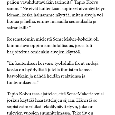
paljon vavahduttaviakin tarinoita”, Tapio Koivu
sanoo. ”Ne eivät kuitenkaan sopineet aivonäyttelyn
ideaan, koska haluamme näyttää, miten aivoja voi
hoitaa ja helliä, emme mässäillä seurauksilla ja
sairauksilla.”
Rosenströmin mielestä SenseMaker-kokeilu oli
kiinnostava oppimismahdollisuus, jossa tuli
harjoiteltua omienkin aivojen käyttöä.
”En kuitenkaan korvaisi työkalulla front endejä,
koska on hyödyllistä jutella ihmisten kanssa
kasvokkain ja nähdä heidän reaktionsa ja
tuntemuksensa.”
Tapio Koivu taas ajattelee, että SenseMakeria voisi
joskus käyttää haastattelujen sijaan. Hänestä se
sopisi esimerkiksi tekoälynäyttelyyn, joka on
tulevien vuosien suunnitelmassa. Tekoäly on