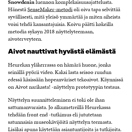
Snowdenin
luennon kompleksisuusajattelusta.
Hänestä
SenseMaker-metodi
oli oiva tapa selvittää
syvällisesti, mitä yleisö ymmärtää ja miten aiheista
voisi tehdä kansantajuisia. Koivu päätti kokeilla
metodia syksyn 2018 näyttelyteemaan,
aivoterveyteen.
Aivot nauttivat hyvästä elämästä
Heurekan yläkerrassa on hämärä huone, jonka
seinällä pyörii video. Kaksi lasta seisoo ruudun
edessä käsissään hopeanväriset tekoaivot. Käynnissä
on Aivot narikasta! -näyttelyn prototyypin testaus.
Näyttelyn suunnitteleminen ei toki ole ihan
sattumanvaraista. Jo alkumetreillä Heurekassa
tehdään front end -tutkimus eli jututetaan
satunnaisia museokävijöitä näyttelyn teemasta.
Lisäksi apuna käytetään asiantuntijoita ja tutkijoita.