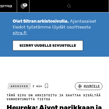
Siirry
FI
suoraan
Vaihda
Hae
sivuston
sisältöön
kieli
Olet Sitran arkistosivulla.
Ajantasaiset
tiedot työstämme löydät osoitteesta
sitra.fi
.
SIIRRY UUDELLE SIVUSTOLLE
Arvioitu
7 min
KUUNTELE
ARCHIVED
lukuaika
TÄMÄ SIVU ON ARKISTOITU JA SAATTAA SISÄLTÄÄ
VANHENTUNUTTA TIETOA
Heureka: Aivot narikkaan ja