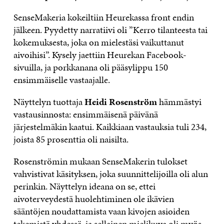
SenseMakeria kokeiltiin Heurekassa front endin
jälkeen. Pyydetty narratiivi oli ”Kerro tilanteesta tai
kokemuksesta, joka on mielestäsi vaikuttanut
aivoihisi”. Kysely jaettiin Heurekan Facebook-
sivuilla, ja porkkanana oli pääsylippu 150
ensimmäiselle vastaajalle.
Näyttelyn tuottaja
Heidi Rosenström
hämmästyi
vastausinnosta: ensimmäisenä päivänä
järjestelmäkin kaatui. Kaikkiaan vastauksia tuli 234,
joista 85 prosenttia oli naisilta.
Rosenströmin mukaan SenseMakerin tulokset
vahvistivat käsityksen, joka suunnittelijoilla oli alun
perinkin. Näyttelyn ideana on se, ettei
aivoterveydestä huolehtiminen ole ikävien
sääntöjen noudattamista vaan kivojen asioiden
tekemistä yhdessä, ja sellainen mielikuva oli myös