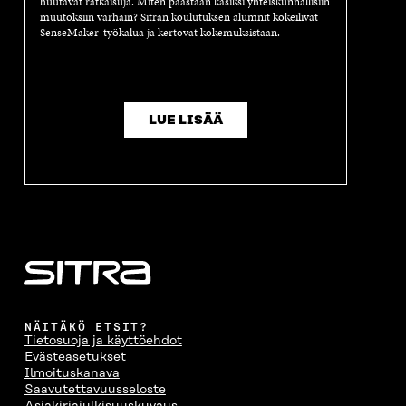
huutavat ratkaisuja. Miten päästään käsiksi yhteiskunnallisiin
muutoksiin varhain? Sitran koulutuksen alumnit kokeilivat
SenseMaker-työkalua ja kertovat kokemuksistaan.
LUE LISÄÄ
NÄITÄKÖ ETSIT?
Tietosuoja ja käyttöehdot
Evästeasetukset
Ilmoituskanava
Saavutettavuusseloste