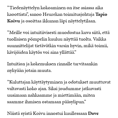
”Tiedenäyttelyn kokoaminen on itse asiassa aika
kaoottista”, sanoo Heurekan toimitusjohtaja
Tapio
Koivu
ja osoittaa ikkunan läpi näyttelytilaan.
”Meille voi intuitiivisesti muodostua kuva siitä, että
tuollaisen pömpelin kuuluu näyttää tuolta. Vaikka
suunnittelijat tietävätkin varsin hyvin, mikä toimii,
kävijöiden käytös voi aina yllättää.”
Intuition ja kokemuksen rinnalle tarvitaankin
nykyään jotain muuta.
”Kuluttajan käyttäytyminen ja odotukset muuttuvat
valtavasti koko ajan. Siksi joudumme jatkuvasti
uusimaan nahkaamme ja miettimään, miten
saamme ihmisen ostamaan pääsylipun.”
Näistä syistä Koivu innostui kuullessaan
Dave