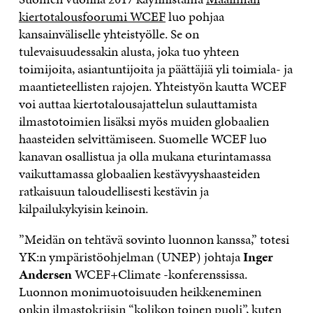
kiertotalousfoorumi WCEF
luo pohjaa
kansainväliselle yhteistyölle. Se on
tulevaisuudessakin alusta, joka tuo yhteen
toimijoita, asiantuntijoita ja päättäjiä yli toimiala- ja
maantieteellisten rajojen. Yhteistyön kautta WCEF
voi auttaa kiertotalousajattelun sulauttamista
ilmastotoimien lisäksi myös muiden globaalien
haasteiden selvittämiseen. Suomelle WCEF luo
kanavan osallistua ja olla mukana eturintamassa
vaikuttamassa globaalien kestävyyshaasteiden
ratkaisuun taloudellisesti kestävin ja
kilpailukykyisin keinoin.
”Meidän on tehtävä sovinto luonnon kanssa,” totesi
YK:n ympäristöohjelman (UNEP) johtaja
Inger
Andersen
WCEF+Climate -konferenssissa.
Luonnon monimuotoisuuden heikkeneminen
onkin ilmastokriisin “kolikon toinen puoli”, kuten