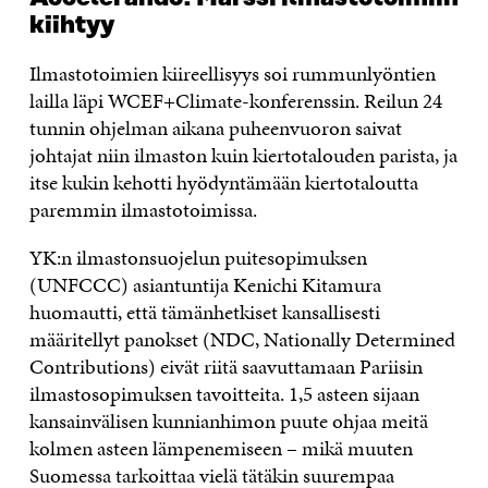
kiihtyy
Ilmastotoimien kiireellisyys soi rummunlyöntien
lailla läpi WCEF+Climate-konferenssin. Reilun 24
tunnin ohjelman aikana puheenvuoron saivat
johtajat niin ilmaston kuin kiertotalouden parista, ja
itse kukin kehotti hyödyntämään kiertotaloutta
paremmin ilmastotoimissa.
YK:n ilmastonsuojelun puitesopimuksen
(UNFCCC) asiantuntija Kenichi Kitamura
huomautti, että tämänhetkiset kansallisesti
määritellyt panokset (NDC, Nationally Determined
Contributions) eivät riitä saavuttamaan Pariisin
ilmastosopimuksen tavoitteita. 1,5 asteen sijaan
kansainvälisen kunnianhimon puute ohjaa meitä
kolmen asteen lämpenemiseen – mikä muuten
Suomessa tarkoittaa vielä tätäkin suurempaa