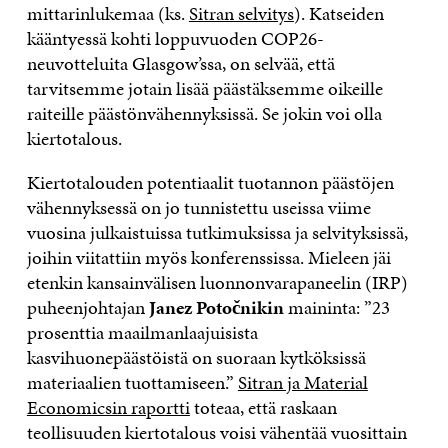
mittarinlukemaa (ks.
Sitran selvitys
). Katseiden
kääntyessä kohti loppuvuoden COP26-
neuvotteluita Glasgow’ssa, on selvää, että
tarvitsemme jotain lisää päästäksemme oikeille
raiteille päästönvähennyksissä. Se jokin voi olla
kiertotalous.
Kiertotalouden potentiaalit tuotannon päästöjen
vähennyksessä on jo tunnistettu useissa viime
vuosina julkaistuissa tutkimuksissa ja selvityksissä,
joihin viitattiin myös konferenssissa. Mieleen jäi
etenkin kansainvälisen luonnonvarapaneelin (IRP)
puheenjohtajan
Janez Potočnikin
maininta: ”23
prosenttia maailmanlaajuisista
kasvihuonepäästöistä on suoraan kytköksissä
materiaalien tuottamiseen.”
Sitran ja Material
Economicsin raportti
toteaa, että raskaan
teollisuuden kiertotalous voisi vähentää vuosittain