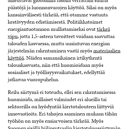
aiheuttavat globaalilla tasolla verrattain suuria
päästöjä ja luonnonvarojen käyttöä. Siksi on myös
kansainvälisesti tärkeää, että otamme vastuuta
kestävyyden edistämisestä. Politiikkatoimet
energiantuotannon mullistamiseksi ovat
tärkeä
vipu
, jotta 1,5-asteen tavoitteet voidaan saavuttaa
talouden kasvaessa, mutta uusiutuvan energian
järjestelmän rakentaminen vaatii myös
materiaalien
käyttöä
. Näiden samanaikainen irtikytkentä
talouskasvusta, niin että huomioidaan myös
sosiaaliset ja työllisyysvaikutukset, edellyttää
jatkuvaa vuoropuhelua.
Reilu siirtymä ei toteudu, ellei sen rakentamisessa
huomioida, millaiset valmiudet eri alueilla tai
sektoreilla on hyödyntää kiertotalouteen liittyviä
innovaatioita. Eri tahojen saaminen mukaan tähän
työhön on myös ensiarvoisen tärkeää. Myös
Suomen sisällä hiilineutraalin kiertotaloussiirtymän