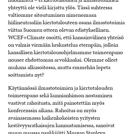
yhteyttä ole vielä kirjattu ylös. Tässä suhteessa
valtiomme sitoutuminen nimenomaan
hiilineutraaliin kiertotalouteen osana ilmastotoimia
viittaa Suomen otteen olevan edistyksellinen.
WCEF+Climate osoitti, että kansainvälinen yhteisö
on valmis viemään keskustelua eteenpäin, jolloin
kansallisen kiertotalousohjelmamme toimeenpano
nousee ehdottoman arvokkaaksi. Olemme olleet
mukana alkusoitossa, mutta emmehän lopeta
soittamista nyt?
Käytännössä ilmastotoimien ja kiertotalouden
toimeenpano sekä kunnianhimon nostaminen
vaativat rahoitusta, mitä painotettiin myös
konferenssin aikana. Rahoitus on myös
avainasemassa kaikenkokoisten yritysten
kestävyysratkaisujen kannustamisessa, sanoivat
muun muassa pankkijätti Morgan Stanleyn