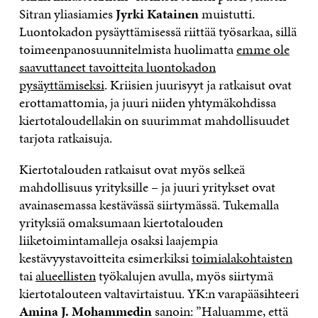
Sitran yliasiamies
Jyrki Katainen
muistutti.
Luontokadon pysäyttämisessä riittää työsarkaa, sillä
toimeenpanosuunnitelmista huolimatta
emme ole
saavuttaneet tavoitteita luontokadon
pysäyttämiseksi
. Kriisien juurisyyt ja ratkaisut ovat
erottamattomia, ja juuri niiden yhtymäkohdissa
kiertotaloudellakin on suurimmat mahdollisuudet
tarjota ratkaisuja.
Kiertotalouden ratkaisut ovat myös selkeä
mahdollisuus yrityksille – ja juuri yritykset ovat
avainasemassa kestävässä siirtymässä. Tukemalla
yrityksiä omaksumaan kiertotalouden
liiketoimintamalleja osaksi laajempia
kestävyystavoitteita esimerkiksi
toimialakohtaisten
tai
alueellisten
työkalujen avulla, myös siirtymä
kiertotalouteen valtavirtaistuu. YK:n varapääsihteeri
Amina J. Mohammedin
sanoin: ”Haluamme, että