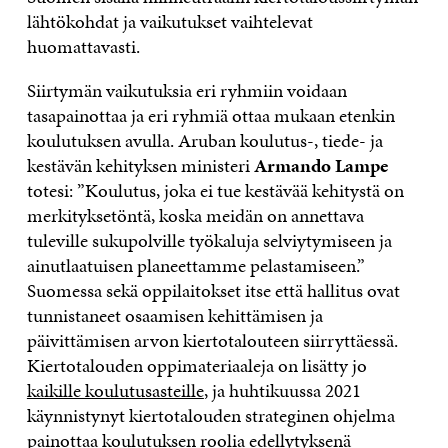
lähtökohdat ja vaikutukset vaihtelevat
huomattavasti.
Siirtymän vaikutuksia eri ryhmiin voidaan
tasapainottaa ja eri ryhmiä ottaa mukaan etenkin
koulutuksen avulla. Aruban koulutus-, tiede- ja
kestävän kehityksen ministeri
Armando Lampe
totesi: ”Koulutus, joka ei tue kestävää kehitystä on
merkityksetöntä, koska meidän on annettava
tuleville sukupolville työkaluja selviytymiseen ja
ainutlaatuisen planeettamme pelastamiseen.”
Suomessa sekä oppilaitokset itse että hallitus ovat
tunnistaneet osaamisen kehittämisen ja
päivittämisen arvon kiertotalouteen siirryttäessä.
Kiertotalouden oppimateriaaleja on lisätty jo
kaikille koulutusasteille
, ja huhtikuussa 2021
käynnistynyt kiertotalouden strateginen ohjelma
painottaa koulutuksen roolia edellytyksenä