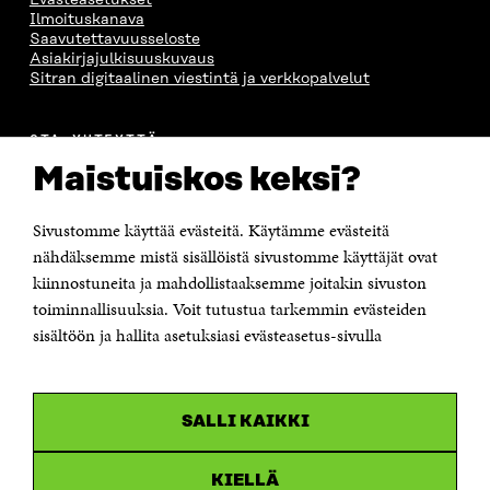
Ilmoituskanava
Saavutettavuusseloste
Asiakirjajulkisuuskuvaus
Sitran digitaalinen viestintä ja verkkopalvelut
OTA YHTEYTTÄ
Suomen itsenäisyyden juhlarahasto Sitra
Maistuiskos keksi?
Itämerenkatu 11-13, PL 160,
00181 Helsinki
Sivustomme käyttää evästeitä. Käytämme evästeitä
Puhelin +358 294 618 991
Sähköpostiosoite
nähdäksemme mistä sisällöistä sivustomme käyttäjät ovat
etunimi.sukunimi@sitra.fi tai sitra@sitra.fi
kiinnostuneita ja mahdollistaaksemme joitakin sivuston
Saapumisohjeet
toiminnallisuuksia. Voit tutustua tarkemmin evästeiden
sisältöön ja hallita asetuksiasi evästeasetus-sivulla
Y-tunnus 0202132-3
OLEMME NÄISSÄ SOMEISSA
SALLI KAIKKI
Facebook
Avautuu
uudessa
Linkedin
ikkunassa
KIELLÄ
Avautuu