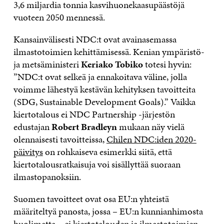
3,6 miljardia tonnia kasvihuonekaasupäästöjä
vuoteen 2050 mennessä.
Kansainvälisesti NDC:t ovat avainasemassa
ilmastotoimien kehittämisessä. Kenian ympäristö-
ja metsäministeri
Keriako Tobiko
totesi hyvin:
”NDC:t ovat selkeä ja ennakoitava väline, jolla
voimme lähestyä kestävän kehityksen tavoitteita
(SDG, Sustainable Development Goals).” Vaikka
kiertotalous ei NDC Partnership -järjestön
edustajan
Robert Bradleyn
mukaan näy vielä
olennaisesti tavoitteissa,
Chilen NDC:iden 2020-
päivitys
on rohkaiseva esimerkki siitä, että
kiertotalousratkaisuja voi sisällyttää suoraan
ilmastopanoksiin.
Suomen tavoitteet ovat osa EU:n yhteistä
määriteltyä panosta, jossa – EU:n kunnianhimosta
huolimatta – ei kiertotalouden ja ilmastotoimien