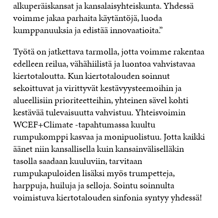
alkuperäiskansat ja kansalaisyhteiskunta. Yhdessä
voimme jakaa parhaita käytäntöjä, luoda
kumppanuuksia ja edistää innovaatioita.”
Työtä on jatkettava tarmolla, jotta voimme rakentaa
edelleen reilua, vähähiilistä ja luontoa vahvistavaa
kiertotaloutta. Kun kiertotalouden soinnut
sekoittuvat ja virittyvät kestävyysteemoihin ja
alueellisiin prioriteetteihin, yhteinen sävel kohti
kestävää tulevaisuutta vahvistuu. Yhteisvoimin
WCEF+Climate -tapahtumassa kuultu
rumpukomppi kasvaa ja monipuolistuu. Jotta kaikki
äänet niin kansallisella kuin kansainväliselläkin
tasolla saadaan kuuluviin, tarvitaan
rumpukapuloiden lisäksi myös trumpetteja,
harppuja, huiluja ja selloja. Sointu soinnulta
voimistuva kiertotalouden sinfonia syntyy yhdessä!