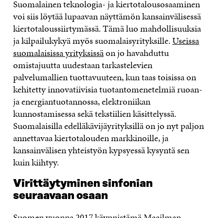
Suomalainen teknologia- ja kiertotalousosaaminen
voi siis löytää lupaavan näyttämön kansainvälisessä
kiertotaloussiirtymässä. Tämä luo mahdollisuuksia
ja kilpailukykyä myös suomalaisyrityksille.
Useissa
suomalaisissa yrityksissä
on jo havahduttu
omistajuutta uudestaan tarkastelevien
palvelumallien tuottavuuteen, kun taas toisissa on
kehitetty innovatiivisia tuotantomenetelmiä ruoan-
ja energiantuotannossa, elektroniikan
kunnostamisessa sekä tekstiilien käsittelyssä.
Suomalaisilla edelläkävijäyrityksillä on jo nyt paljon
annettavaa kiertotalouden markkinoille, ja
kansainvälisen yhteistyön kypsyessä kysyntä sen
kuin kiihtyy.
Virittäytyminen sinfonian
seuraavaan osaan
Suomen vuonna 2017 käynnistämä
Maailman