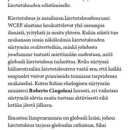
kiertotalouden edistämiselle.
Kiertotalous ja maailman kiertotalousfoorumi
WCEF alustana houkuttelevat yhä useampia
ihmisiä, yrityksiä ja maita yhteen. Kukin näistä tuo
mukanaan uusia näkökulmia kiertotalouden
siirtymän realiteetteihin, minkä johdosta
joudumme taatusti miettimään uudestaan, mitä
globaali kiertotalous tarkoittaa. Reilu siirtymä
hiilineutraaliin kiertotalouteen vaatii sen, että kaikki
osapuolet voivat priorisoida toimiaan tarpeidensa
mukaiseksi. Kuten Italian ekologisen siirtymän
ministeri
Roberto Cingolani
korosti, eri vaiheissa
siirtymää olevia maita tuetaan aktiivisesti eikä
ketään jätetä jälkeen.
Ilmaston lämpeneminen on globaali kriisi, johon
kiertotalous tarjoaa globaalin ratkaisun. Siksi