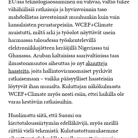
EU:ssa teknologiaosaaminen on vahvaa, valtio tukee
vähähiilisiä ratkaisuja ja hyvinvoinnin taso
mahdollistaa investoinnit muuhunkin kuin vain
kansalaisten perustarpeisiin. WCEF+Climate
muistutti, miltä arki ja työolot näyttävät usein
harmaassa taloudessa työskentelevillä
elektroniikkajätteen kerääjillä Nigeriassa tai
Ghanassa. Aruban kaltaisissa saarivaltioissa taas
ilmastonmuutos aiheuttaa jo nyt
akuutteja
haasteita
, joita hallintoviranomaiset pyrkivät
ratkaisemaan – vaikka pääsyylliset haasteisiin
löytyvät ihan muualta. Kuluttajan näkökulmasta
WCEF+Climate myös nosti esiin, ettei kaikilla ole
varaa kestäviin ratkaisuihin.
Huolimatta siitä, että Suomi on
kiertotaloussiirtymän edelläkävijä, myös meillä
riittää vielä tekemistä. Kulutustottumuksemme