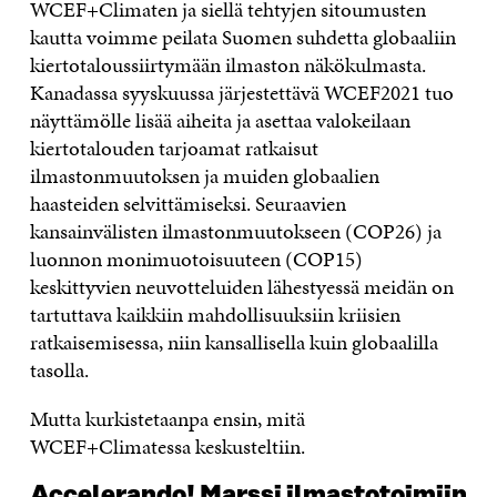
WCEF+Climaten ja siellä tehtyjen sitoumusten
kautta voimme peilata Suomen suhdetta globaaliin
kiertotaloussiirtymään ilmaston näkökulmasta.
Kanadassa syyskuussa järjestettävä WCEF2021 tuo
näyttämölle lisää aiheita ja asettaa valokeilaan
kiertotalouden tarjoamat ratkaisut
ilmastonmuutoksen ja muiden globaalien
haasteiden selvittämiseksi. Seuraavien
kansainvälisten ilmastonmuutokseen (COP26) ja
luonnon monimuotoisuuteen (COP15)
keskittyvien neuvotteluiden lähestyessä meidän on
tartuttava kaikkiin mahdollisuuksiin kriisien
ratkaisemisessa, niin kansallisella kuin globaalilla
tasolla.
Mutta kurkistetaanpa ensin, mitä
WCEF+Climatessa keskusteltiin.
Accelerando! Marssi ilmastotoimiin