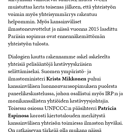
muistuttaa kerta toisensa jälkeen, että yhteistyön
voimin myös yhteisymmärrys rakentuu
helpommin. Myös kansainväliset
ilmastoneuvottelut ja niissä vuonna 2015 laadittu
Pariisin sopimus ovat ennennäkemättömän
yhteistyön tulosta.
Dialogien kautta rakennamme askel askeleelta
yhteisiä pelisääntöjä kestävyyskriisien
selättämiseksi. Suomen ympäristö- ja
ilmastoministeri
Krista Mikkonen
puhui
kansainvälisen luonnonvarasopimuksen puolesta
paneelikeskustelussa, johon osallistui myös IRP:n ja
monikansallisten yhtiöiden kestävyysjohtajia.
Toisessa osiossa UNFCCC:n pääsihteeri
Patricia
Espinosa
korosti kiertotalouden merkitystä
kansainvälisen yhteisön toimiessa ilmaston hyväksi.
On ratkaisevan tärkeää olla mukana näissä