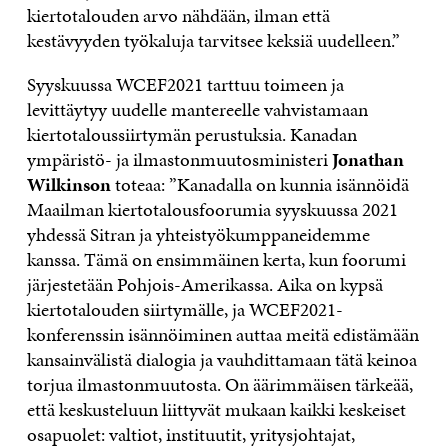
kiertotalouden arvo nähdään, ilman että
kestävyyden työkaluja tarvitsee keksiä uudelleen.”
Syyskuussa WCEF2021 tarttuu toimeen ja
levittäytyy uudelle mantereelle vahvistamaan
kiertotaloussiirtymän perustuksia. Kanadan
ympäristö- ja ilmastonmuutosministeri
Jonathan
Wilkinson
toteaa: ”Kanadalla on kunnia isännöidä
Maailman kiertotalousfoorumia syyskuussa 2021
yhdessä Sitran ja yhteistyökumppaneidemme
kanssa. Tämä on ensimmäinen kerta, kun foorumi
järjestetään Pohjois-Amerikassa. Aika on kypsä
kiertotalouden siirtymälle, ja WCEF2021-
konferenssin isännöiminen auttaa meitä edistämään
kansainvälistä dialogia ja vauhdittamaan tätä keinoa
torjua ilmastonmuutosta. On äärimmäisen tärkeää,
että keskusteluun liittyvät mukaan kaikki keskeiset
osapuolet: valtiot, instituutit, yritysjohtajat,