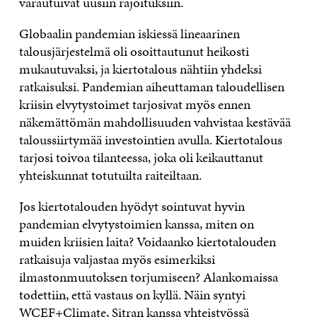
varautuivat uusiin rajoituksiin.
Globaalin pandemian iskiessä lineaarinen
talousjärjestelmä oli osoittautunut heikosti
mukautuvaksi, ja kiertotalous nähtiin yhdeksi
ratkaisuksi. Pandemian aiheuttaman taloudellisen
kriisin elvytystoimet tarjosivat myös ennen
näkemättömän mahdollisuuden vahvistaa kestävää
taloussiirtymää investointien avulla. Kiertotalous
tarjosi toivoa tilanteessa, joka oli keikauttanut
yhteiskunnat totutuilta raiteiltaan.
Jos kiertotalouden hyödyt sointuvat hyvin
pandemian elvytystoimien kanssa, miten on
muiden kriisien laita? Voidaanko kiertotalouden
ratkaisuja valjastaa myös esimerkiksi
ilmastonmuutoksen torjumiseen? Alankomaissa
todettiin, että vastaus on kyllä. Näin syntyi
WCEF+Climate
, Sitran kanssa yhteistyössä