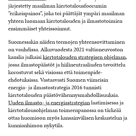
järjestetty maailman kiertotalousfoorumin
”erikoispainos”, joka toi päättäjät ympäri maailman
yhteen luomaan kiertotalouden ja ilmastotoimien
ensimmäiset yhteissoinnut.
Suomessakin näiden teemojen yhteensovittaminen
on vauhdissa. Alkuvuodesta 2021 valtioneuvoston
kanslia julkaisi
kiertotalouden strategisen ohjelman
,
jossa ilmastopäästöt ja hiilineutraaliuden tavoittelu
korostuvat sekä visiossa että toimenpide-
ehdotuksissa. Vastaavasti Suomen viimeisin
energia- ja ilmastostrategia 2016 tunnisti
kiertotalouden päästövähennysmahdollisuuksia.
Uuden ilmasto- ja energiastrategian
laatimisessa ja
kiertotalousohjelman toimeenpanossa on tärkeää
ottaa huomioon myös kansainvälisen keskustelun ja
kunnianhimon nykytila.