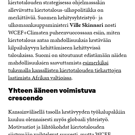
kiertotalouden strategisessa ohjelmassakin
alleviivattu kiertotalous-ulkopolitiikka on
merkittävää. Suomen kehitysyhteistyö- ja
ulkomaankauppaministeri
Ville Skinnari
nosti
WCEF+Climaten puheenvuorossaan esiin, miten
kiertotalous antaa mahdollisuuksia kestävään
kilpailukyvyn kehittämiseen kehittyvissä
talouksissa. Suomi on sitoutunut edistämään näiden
mahdollisuuksien saavuttamista
esimerkiksi
tukemalla kansallisten kiertotalouden tiekarttojen
laatimista Afrikan valtioissa
.
Yhteen ääneen voimistuva
crescendo
Kansainvälisellä tasolla kestävyyden työkalupakkiin
kuuluu olennaisesti myös globaali yhteistyö.
Motivaatiot ja lähtökohdat kiertotalouden
siirtymään vaihtelevat suuresti, mutta WCEF