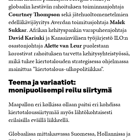
globaalin kestävän rahoituksen toiminnanjohtaja
Courtney Thompson
sekä jätehuoltomenetelmien
edelläkävijäyritys Averdan toimitusjohtaja
Malek
Sukkar
. Afrikan kehityspankin varapuheenjohtaja
David Kariuki
ja Kansainvälisen työjärjestö ILO:n
osastonjohtaja
Alette van Leur
puolestaan
korostivat rahoituksen tarvetta kehitysyhteistyössä,
mikä tukee kiertotalouden strategisessa ohjelmassa
mainittua ”kiertotalous-ulkopolitiikkaa”.
Teema ja variaatiot:
monipuolisempi reilu siirtymä
Maapallon eri kolkissa ollaan paitsi eri kohdissa
kiertotaloussiirtymää myös lähtökohtaisesti
erilaisilla eväillä liikkeellä.
Globaalissa mittakaavassa Suomessa, Hollannissa ja