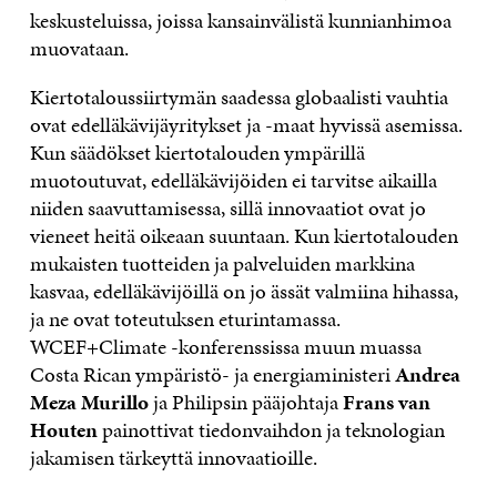
keskusteluissa, joissa kansainvälistä kunnianhimoa
muovataan.
Kiertotaloussiirtymän saadessa globaalisti vauhtia
ovat edelläkävijäyritykset ja -maat hyvissä asemissa.
Kun säädökset kiertotalouden ympärillä
muotoutuvat, edelläkävijöiden ei tarvitse aikailla
niiden saavuttamisessa, sillä innovaatiot ovat jo
vieneet heitä oikeaan suuntaan. Kun kiertotalouden
mukaisten tuotteiden ja palveluiden markkina
kasvaa, edelläkävijöillä on jo ässät valmiina hihassa,
ja ne ovat toteutuksen eturintamassa.
WCEF+Climate -konferenssissa muun muassa
Costa Rican ympäristö- ja energiaministeri
Andrea
Meza Murillo
ja Philipsin pääjohtaja
Frans van
Houten
painottivat tiedonvaihdon ja teknologian
jakamisen tärkeyttä innovaatioille.