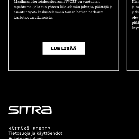
Maailman kiertotalousfoorumi WCEF on vuotuinen
Kier
tapahtuma, joka tuo yhteen liike-elämän johtajia, päättäjiä ja
ja r
asiantuntijoita keskustelemaan tämän hetken parhaista
jatk
kiertotalousratkaisuista.
olev
pitk
käyt
LUE LISÄÄ
NÄITÄKÖ ETSIT?
Tietosuoja ja käyttöehdot
Evästeasetukset