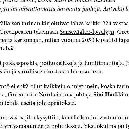
 pitäisi tietää, koska vaari oli omalta osaltaan
yttään aiheuttamassa harmaita jouluja. Anteeksi la
ällaisen tarinan kirjoittivat lähes kaikki 224 vastaa
t Greenpeacen tekemään
SenseMaker-kyselyyn
. Gre
taajia kertomaan, miten vuonna 2050 kuvailisi laps
talvia.
i pakkasposkia, potkukelkkoja ja lumitimantteja. Ja
ään ja surulliseen kosteaan harmauteen.
ntö ei ehkä ollut kaikkein onnistunein, koska tarin
ia, Greenpeace Nordicin maajohtaja
Sini Harkki
my
oi tehdä useita johtopäätöksiä.
un vastaajilta kysyttiin, kenelle kuului vastuu muu
ti yritysmaailmaa ja poliitikkoja. Yksilökulma jäi