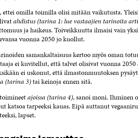
, ettei omilla toimilla olisi mitään vaikutusta. Ylei
livat
ahdistus (tarina 1: lue vastaajien tarinoita art
ttomuus ja haikeus. Toiveikkuutta ilmaisi vain yksi 
levansa vuonna 2050 jo kuollut.
 tarinoiden samankaltaisuus kertoo myös oman totu
aaja ei kuvitellut, että talvet olisivat vuonna 2050
ksikään ei uskonut, että ilmastonmuutoksen pysäy
a (tarina 3)
tai keinoja ennen sitä.
toimineet
ajoissa (tarina 4)
, sanoi moni. Ihminen o
nut katsoa tarpeeksi kauas. Eipä auttanut vegaaniru
teeksi, lapset.