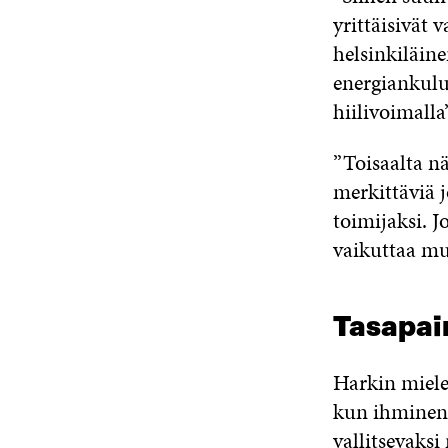
yrittäisivät v
helsinkiläine
energiankulu
hiilivoimalla
”Toisaalta nä
merkittäviä j
toimijaksi. J
vaikuttaa mu
Tasapain
Harkin miele
kun ihminen 
vallitsevaksi