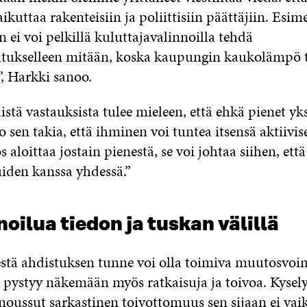
aikuttaa rakenteisiin ja poliittisiin päättäjiin. Esim
n ei voi pelkillä kuluttajavalinnoilla tehdä
tukselleen mitään, koska kaupungin kaukolämpö 
”, Harkki sanoo.
istä vastauksista tulee mieleen, että ehkä pienet yk
o sen takia, että ihminen voi tuntea itsensä aktiivis
os aloittaa jostain pienestä, se voi johtaa siihen, et
iden kanssa yhdessä.”
oilua tiedon ja tuskan välillä
stä ahdistuksen tunne voi olla toimiva muutosvoim
pystyy näkemään myös ratkaisuja ja toivoa. Kysely
 noussut sarkastinen toivottomuus sen sijaan ei vai