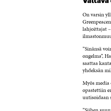
Valtava
On varsin yll
Greenpeacen s
lahjoittajat
ilmastonmuu
”Sinänsä voi
ongelma”, Ha
saattaa kanta
yhdeksän mil
Myös media 
opastettiin 
uutisoidaan s
”Siihen suun