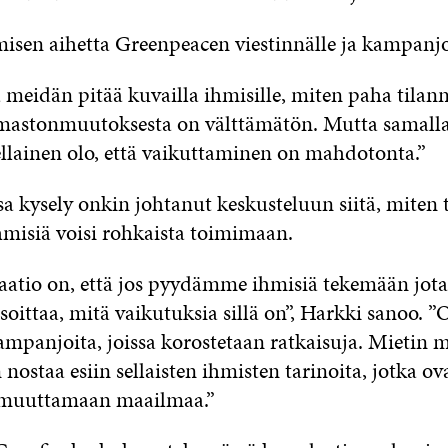
misen aihetta Greenpeacen viestinnälle ja kampanjo
la meidän pitää kuvailla ihmisille, miten paha tilan
astonmuutoksesta on välttämätön. Mutta samalla 
ellainen olo, että vaikuttaminen on mahdotonta.”
a kysely onkin johtanut keskusteluun siitä, miten 
hmisiä voisi rohkaista toimimaan.
aatio on, että jos pyydämme ihmisiä tekemään jot
soittaa, mitä vaikutuksia sillä on”, Harkki sanoo. 
ampanjoita, joissa korostetaan ratkaisuja. Mietin m
staa esiin sellaisten ihmisten tarinoita, jotka ov
 muuttamaan maailmaa.”