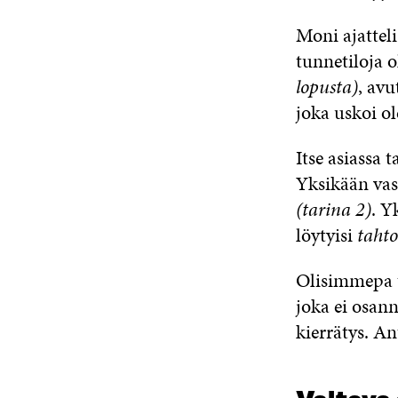
Moni ajatteli
tunnetiloja o
lopusta)
, avu
joka uskoi o
Itse asiassa
Yksikään vast
(tarina 2)
. Y
löytyisi
tahto
Olisimmepa 
joka ei osan
kierrätys. An