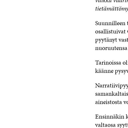
vaikka vaarin
tietämättömy
Suunnilleen t
osallistuiva
pyytänyt vas
nuoruutensa 
Tarinoissa ol
käänne pysyv
Narratiivipyy
samankaltais
aineistosta v
Ensinnäkin k
valtaosa syyt