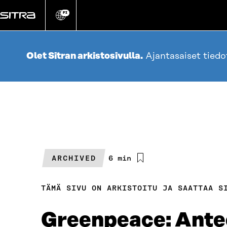
Siirry
suoraan
FI
Vaihda
sivuston
sisältöön
kieli
Olet Sitran arkistosivulla.
Ajantasaiset tied
ARCHIVED
Arvioitu
6 min
lukuaika
TÄMÄ SIVU ON ARKISTOITU JA SAATTAA S
Greenpeace: Antee