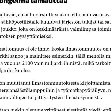
 ongelma lamauttaa
ättävää, ehkä huolestuttavaakin, että näin vastasiv
ähköpostilistalle kuuluvat järjestön tukijat tai sa
 – joukko, joka on keskimääräistä valmiimpaa toim
toksen pysäyttämiseksi.
mattomuus ei ole ihme, koska ilmastonmuutos on n
rkki sanoo ja mainitsee esimerkin: tällä menolla m
a vuonna 2100 vain miljardi ihmistä, mikä tarkoitta
jardia kuolee.
on muuttanut ilmastonmuutoksesta kirjoittamista
energiansäästölamppuihin ja työmatkapyöräilyyn, n
uurvaltojen tai jättiyritysten ilmastosynneistä.
taan mekin olemme yrittäneet viestintää viedä: ett