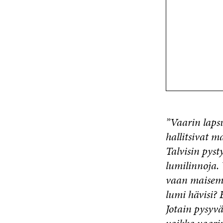
”Vaarin lapsu
hallitsivat m
Talvisin pys
lumilinnoja. 
vaan maisema
lumi hävisi?
Jotain pysyvä