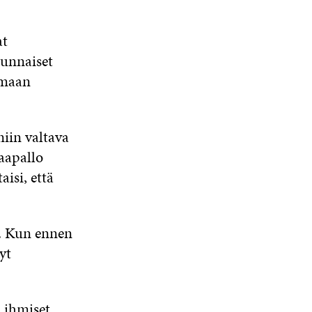
at
tunnaiset
imaan
iin valtava
aapallo
isi, että
. Kun ennen
yt
ä ihmiset