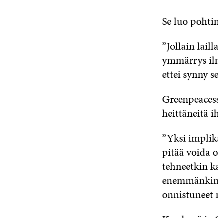
Se luo pohti
”Jollain lail
ymmärrys ilm
ettei synny s
Greenpeacess
heittäneitä i
”Yksi implik
pitää voida o
tehneetkin k
enemmänkin no
onnistuneet