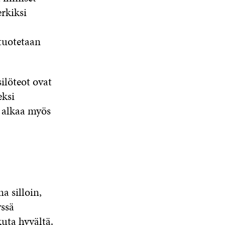
erkiksi
tuotetaan
silöteot ovat
eksi
tä alkaa myös
a silloin,
ssä
kuta hyvältä.