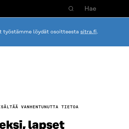
ot työstämme löydät osoitteesta
sitra.fi
.
ISÄLTÄÄ VANHENTUNUTTA TIETOA
ksi, lapset