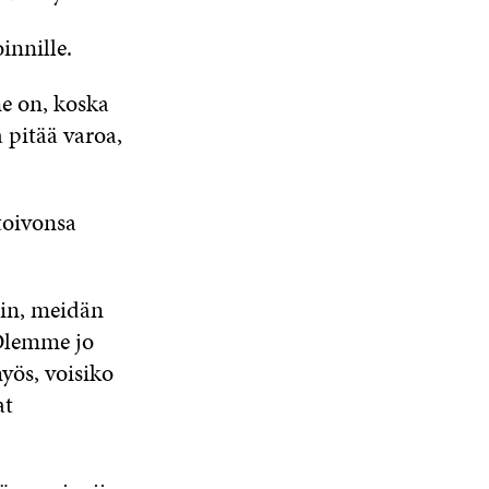
innille.
ne on, koska
pitää varoa,
toivonsa
ain, meidän
”Olemme jo
yös, voisiko
at