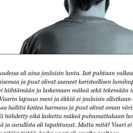
udessa oli aina jouluisin lunta. Isot puhtaan valkea
aisemaa ja puut olivat saaneet koristeellisen lumih
tyi hiihtämään ja laskemaan mäkeä sekä tekemään i
Vaarin lapsuus meni ja äkkiä ei jouluisin ollutkaan
a hallitsi kostea harmaus ja puut olivat oman väri
 Ei hiihdetty eikä laskettu mäkeä puhumattakaan lum
ä ja surullista oli tapahtunut. Mutta mitä? Vaari ei 