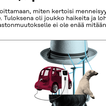
joittamaan, miten kertoisi menneisyy
 Tuloksena oli joukko haikeita ja lo
astonmuutokselle ei ole enää mitään