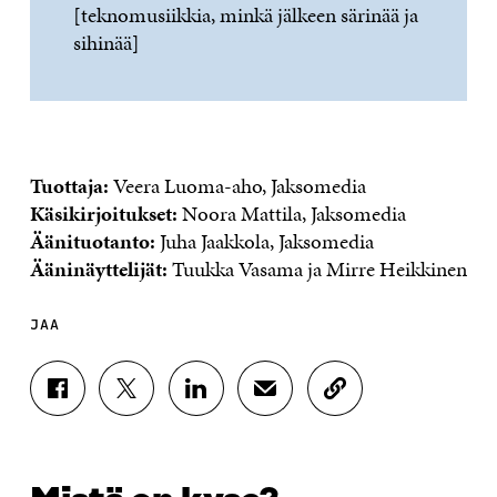
[teknomusiikkia, minkä jälkeen särinää ja
sihinää]
Tuottaja:
Veera Luoma-aho, Jaksomedia
Käsikirjoitukset:
Noora Mattila, Jaksomedia
Äänituotanto:
Juha Jaakkola, Jaksomedia
Ääninäyttelijät:
Tuukka Vasama ja Mirre Heikkinen
JAA
J
J
J
J
K
A
A
A
A
O
A
A
A
A
P
F
T
L
S
I
A
W
I
Ä
O
C
I
N
H
I