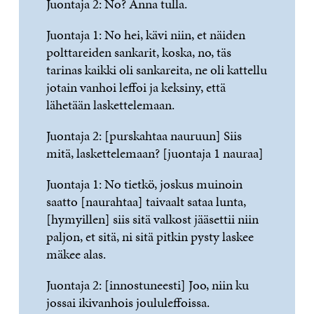
Juontaja 2: No? Anna tulla.
Juontaja 1: No hei, kävi niin, et näiden
polttareiden sankarit, koska, no, täs
tarinas kaikki oli sankareita, ne oli kattellu
jotain vanhoi leffoi ja keksiny, että
lähetään laskettelemaan.
Juontaja 2: [purskahtaa nauruun] Siis
mitä, laskettelemaan? [juontaja 1 nauraa]
Juontaja 1: No tietkö, joskus muinoin
saatto [naurahtaa] taivaalt sataa lunta,
[hymyillen] siis sitä valkost jääsettii niin
paljon, et sitä, ni sitä pitkin pysty laskee
mäkee alas.
Juontaja 2: [innostuneesti] Joo, niin ku
jossai ikivanhois joululeffoissa.