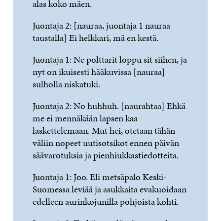
alas koko mäen.
Juontaja 2: [nauraa, juontaja 1 nauraa
taustalla] Ei helkkari, mä en kestä.
Juontaja 1: Ne polttarit loppu sit siihen, ja
nyt on ikuisesti hääkuvissa [nauraa]
sulholla niskatuki.
Juontaja 2: No huhhuh. [naurahtaa] Ehkä
me ei mennäkään lapsen kaa
laskettelemaan. Mut hei, otetaan tähän
väliin nopeet uutisotsikot ennen päivän
säävarotuksia ja pienhiukkastiedotteita.
Juontaja 1: Joo. Eli metsäpalo Keski-
Suomessa leviää ja asukkaita evakuoidaan
edelleen aurinkojunilla pohjoista kohti.