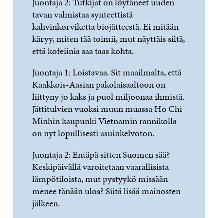
Juontaja 2: Tutkijat on löytäneet uuden
tavan valmistaa synteettistä
kahvinkorviketta biojätteestä. Ei mitään
käryy, miten tää toimii, mut näyttäis siltä,
että kofeiinia saa taas kohta.
Juontaja 1: Loistavaa. Sit maailmalta, että
Kaakkois-Aasian pakolaisaaltoon on
liittyny jo kaks ja puol miljoonaa ihmistä.
Jättitulvien vuoksi muun muassa Ho Chi
Minhin kaupunki Vietnamin rannikolla
on nyt lopullisesti asuinkelvoton.
Juontaja 2: Entäpä sitten Suomen sää?
Keskipäivällä varoitetaan vaarallisista
lämpötiloista, mut pystyykö missään
menee tänään ulos? Siitä lisää mainosten
jälkeen.