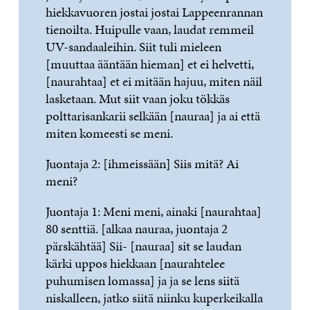
hiekkavuoren jostai jostai Lappeenrannan
tienoilta. Huipulle vaan, laudat remmeil
UV-sandaaleihin. Siit tuli mieleen
[muuttaa ääntään hieman] et ei helvetti,
[naurahtaa] et ei mitään hajuu, miten näil
lasketaan. Mut siit vaan joku tökkäs
polttarisankarii selkään [nauraa] ja ai että
miten komeesti se meni.
Juontaja 2: [ihmeissään] Siis mitä? Ai
meni?
Juontaja 1: Meni meni, ainaki [naurahtaa]
80 senttiä. [alkaa nauraa, juontaja 2
pärskähtää] Sii- [nauraa] sit se laudan
kärki uppos hiekkaan [naurahtelee
puhumisen lomassa] ja ja se lens siitä
niskalleen, jatko siitä niinku kuperkeikalla