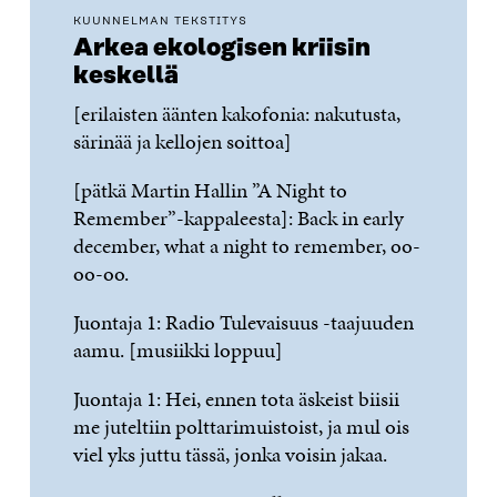
KUUNNELMAN TEKSTITYS
Arkea ekologisen kriisin
keskellä
[erilaisten äänten kakofonia: nakutusta,
särinää ja kellojen soittoa]
[pätkä Martin Hallin ”A Night to
Remember”-kappaleesta]: Back in early
december, what a night to remember, oo-
oo-oo.
Juontaja 1: Radio Tulevaisuus -taajuuden
aamu. [musiikki loppuu]
Juontaja 1: Hei, ennen tota äskeist biisii
me juteltiin polttarimuistoist, ja mul ois
viel yks juttu tässä, jonka voisin jakaa.