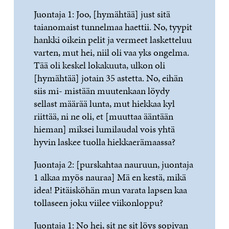
Juontaja 1: Joo, [hymähtää] just sitä
taianomaist tunnelmaa haettii. No, tyypit
hankki oikein pelit ja vermeet lasketteluu
varten, mut hei, niil oli vaa yks ongelma.
Tää oli keskel lokakuuta, ulkon oli
[hymähtää] jotain 35 astetta. No, eihän
siis mi- mistään muutenkaan löydy
sellast määrää lunta, mut hiekkaa kyl
riittää, ni ne oli, et [muuttaa ääntään
hieman] miksei lumilaudal vois yhtä
hyvin laskee tuolla hiekkaerämaassa?
Juontaja 2: [purskahtaa nauruun, juontaja
1 alkaa myös nauraa] Mä en kestä, mikä
idea! Pitäisköhän mun varata lapsen kaa
tollaseen joku viilee viikonloppu?
Juontaja 1: No hei, sit ne sit löys sopivan