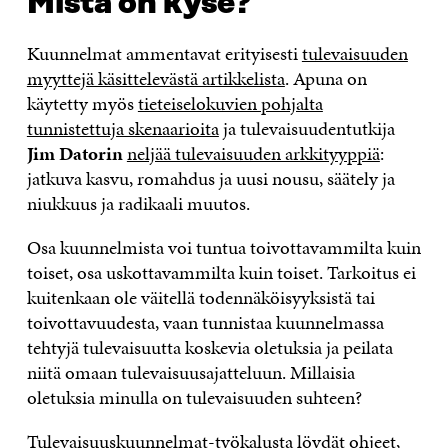
Mistä on kyse?
E
T
K
K
A
B
T
E
Ö
R
Kuunnelmat ammentavat erityisesti
tulevaisuuden
O
E
D
P
T
O
R
I
O
I
myyttejä käsittelevästä artikkelista
. Apuna on
K
I
N
S
K
käytetty myös
tieteiselokuvien pohjalta
I
S
I
T
K
tunnistettuja skenaarioita
ja tulevaisuudentutkija
S
S
S
I
E
S
Ä
S
L
L
Jim Datorin
neljää tulevaisuuden arkkityyppiä
:
A
A
Ä
L
I
jatkuva kasvu, romahdus ja uusi nousu, säätely ja
A
V
A
A
N
V
A
V
A
L
niukkuus ja radikaali muutos.
A
U
A
V
I
U
T
U
A
N
Osa kuunnelmista voi tuntua toivottavammilta kuin
T
U
T
U
K
toiset, osa uskottavammilta kuin toiset. Tarkoitus ei
U
U
U
T
K
U
U
U
U
I
kuitenkaan ole väitellä todennäköisyyksistä tai
U
U
U
U
toivottavuudesta, vaan tunnistaa kuunnelmassa
U
D
U
U
D
E
D
U
tehtyjä tulevaisuutta koskevia oletuksia ja peilata
E
S
E
D
niitä omaan tulevaisuusajatteluun. Millaisia
S
S
S
E
oletuksia minulla on tulevaisuuden suhteen?
S
A
S
S
A
I
A
S
I
K
I
A
Tulevaisuuskuunnelmat-työkalusta
löydät ohjeet,