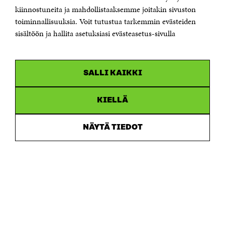
etunimi.sukunimi@sitra.fi tai sitra@sitra.fi
kiinnostuneita ja mahdollistaaksemme joitakin sivuston
toiminnallisuuksia. Voit tutustua tarkemmin evästeiden
Saapumisohjeet
sisältöön ja hallita asetuksiasi evästeasetus-sivulla
Y-tunnus 0202132-3
OLEMME NÄISSÄ SOMEISSA
SALLI KAIKKI
Facebook
Avautuu
uudessa
Linkedin
ikkunassa
KIELLÄ
Avautuu
uudessa
Youtube
ikkunassa
Avautuu
NÄYTÄ TIEDOT
uudessa
Instagram
ikkunassa
Avautuu
uudessa
ikkunassa