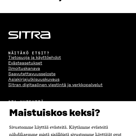
NÄITÄKÖ ETSIT?
Tietosuoja ja käyttöehdot
Evästeasetukset
Ilmoituskanava
Saavutettavuusseloste
Asiakirjajulkisuuskuvaus
Sitran digitaalinen viestintä ja verkkopalvelut
OTA YHTEYTTÄ
Suomen itsenäisyyden juhlarahasto Sitra
Maistuiskos keksi?
Itämerenkatu 11-13, PL 160,
00181 Helsinki
Sivustomme käyttää evästeitä. Käytämme evästeitä
Puhelin +358 294 618 991
Sähköpostiosoite
nähdäksemme mistä sisällöistä sivustomme käyttäjät ovat