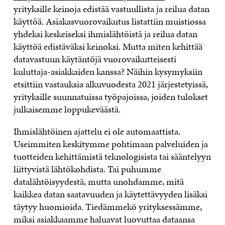
yrityksille keinoja edistää vastuullista ja reilua datan
käyttöä. Asiakasvuorovaikutus listattiin muistiossa
yhdeksi keskeiseksi ihmislähtöistä ja reilua datan
käyttöä edistäväksi keinoksi. Mutta miten kehittää
datavastuun käytäntöjä vuorovaikutteisesti
kuluttaja-asiakkaiden kanssa? Näihin kysymyksiin
etsittiin vastauksia alkuvuodesta 2021 järjestetyissä,
yrityksille suunnatuissa työpajoissa, joiden tulokset
julkaisemme loppukeväästä.
Ihmislähtöinen ajattelu ei ole automaattista.
Useimmiten keskitymme pohtimaan palveluiden ja
tuotteiden kehittämistä teknologisista tai sääntelyyn
liittyvistä lähtökohdista. Tai puhumme
datalähtöisyydestä, mutta unohdamme, mitä
kaikkea datan saatavuuden ja käytettävyyden lisäksi
täytyy huomioida. Tiedämmekö yrityksessämme,
miksi asiakkaamme haluavat luovuttaa dataansa