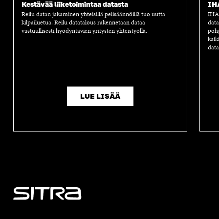
Kestävää liiketoimintaa datasta
IH
Reilu datan jakaminen yhteisillä pelisäännöillä tuo uutta
IHAN
kilpailuetua. Reilu datatalous rakennetaan dataa
data
vastuullisesti hyödyntävien yritysten yhteistyöllä.
pohj
kaik
data
LUE LISÄÄ