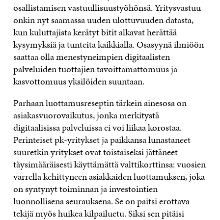
osallistamisen vastuullisuustyöhönsä. Yritysvastuu
onkin nyt saamassa uuden ulottuvuuden datasta,
kun kuluttajista kerätyt bitit alkavat herättää
kysymyksiä ja tunteita kaikkialla. Osasyynä ilmiöön
saattaa olla menestyneimpien digitaalisten
palveluiden tuottajien tavoittamattomuus ja
kasvottomuus yksilöiden suuntaan.
Parhaan luottamusreseptin tärkein ainesosa on
asiakasvuorovaikutus, jonka merkitystä
digitaalisissa palveluissa ei voi liikaa korostaa.
Perinteiset pk-yritykset ja paikkansa lunastaneet
suuretkin yritykset ovat toistaiseksi jättäneet
täysimääräisesti käyttämättä valttikorttinsa: vuosien
varrella kehittyneen asiakkaiden luottamuksen, joka
on syntynyt toiminnan ja investointien
luonnollisena seurauksena. Se on paitsi erottava
tekijä myös huikea kilpailuetu. Siksi sen pitäisi