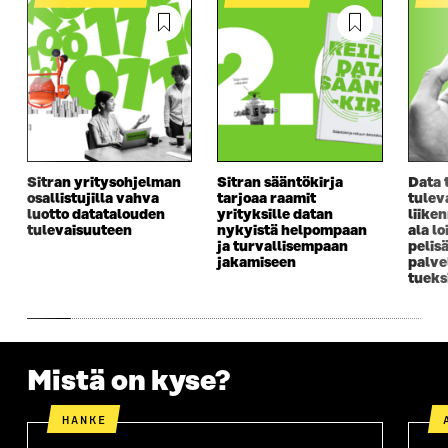
T
U
T
U
K
U
U
U
T
K
U
U
U
U
I
U
U
U
U
U
D
U
U
D
E
D
U
E
S
E
D
S
S
S
E
S
A
S
S
A
I
A
S
Sitran yritysohjelman
Sitran sääntökirja
Data 
I
K
I
A
osallistujilla vahva
tarjoaa raamit
tulev
K
K
K
I
luotto datatalouden
yrityksille datan
liike
K
U
K
K
tulevaisuuteen
nykyistä helpompaan
ala lo
U
N
U
K
ja turvallisempaan
pelis
N
A
N
U
jakamiseen
palve
A
S
A
N
tueks
S
S
S
A
S
A
S
S
A
A
S
A
Mistä on kyse?
HANKE