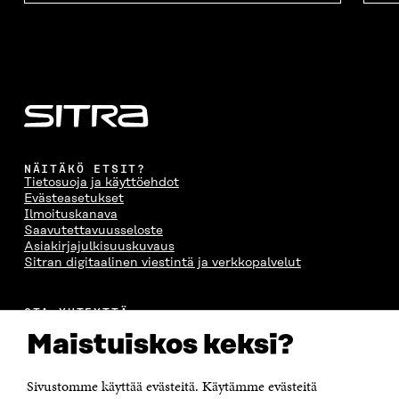
A
A
S
A
NÄITÄKÖ ETSIT?
Tietosuoja ja käyttöehdot
Evästeasetukset
Ilmoituskanava
Saavutettavuusseloste
Asiakirjajulkisuuskuvaus
Sitran digitaalinen viestintä ja verkkopalvelut
OTA YHTEYTTÄ
Suomen itsenäisyyden juhlarahasto Sitra
Maistuiskos keksi?
Itämerenkatu 11-13, PL 160,
00181 Helsinki
Sivustomme käyttää evästeitä. Käytämme evästeitä
Puhelin +358 294 618 991