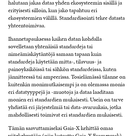
halutaan jakaa dataa yhden ekosysteemin sisällä ja
erityisesti silloin, kun jako tapahtuu eri
ekosysteemien välillä. Standardisointi tekee datasta
yhteentoimivaa.
Ihannetapauksessa kaiken datan kohdalla
sovelletaan yhtenäisiä standardeja tai
nimeämiskäytäntöjä samaan tapaan kuin
standardeja käytetään mitta-, tilavuus- ja
painoyksiköissä tai sähkön standardeissa, kuten
jännitteessä tai ampeerissa. Tosielämässä tilanne on
kuitenkin monimutkaisempi ja on olemassa monia
eri datatyyppejä ja -muotoja ja dataa laaditaan
monien eri standardien mukaisesti. Usein on tarve
yhdistää eri järjestelmiä tai data-avaruuksia, jotka
mahdollisesti toimivat eri standardien mukaisesti.
Tämän saavuttamiseksi Gaia-X kehittää omaa
viitekehystään (niin kutsuttu
Gaia-X Framework
).