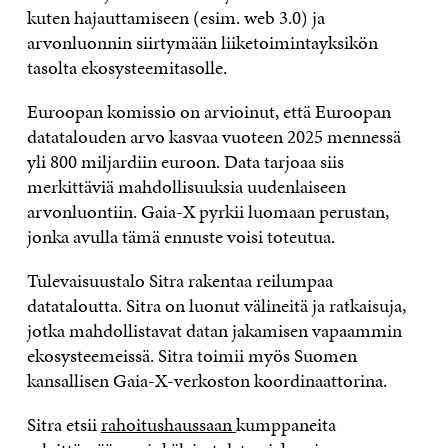
kuten hajauttamiseen (esim. web 3.0) ja
arvonluonnin siirtymään liiketoimintayksikön
tasolta ekosysteemitasolle.
Euroopan komissio on arvioinut, että Euroopan
datatalouden arvo kasvaa vuoteen 2025 mennessä
yli 800 miljardiin euroon. Data tarjoaa siis
merkittäviä mahdollisuuksia uudenlaiseen
arvonluontiin. Gaia-X pyrkii luomaan perustan,
jonka avulla tämä ennuste voisi toteutua.
Tulevaisuustalo Sitra rakentaa reilumpaa
datataloutta. Sitra on luonut välineitä ja ratkaisuja,
jotka mahdollistavat datan jakamisen vapaammin
ekosysteemeissä. Sitra toimii myös Suomen
kansallisen Gaia-X-verkoston koordinaattorina.
Sitra etsii
rahoitushaussaan
kumppaneita