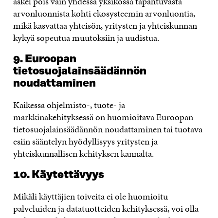
askel pois vain yhdessä yksikössä tapahtuvasta
arvonluonnista kohti ekosysteemin arvonluontia,
mikä kasvattaa yhteisön, yritysten ja yhteiskunnan
kykyä sopeutua muutoksiin ja uudistua.
9. Euroopan
tietosuojalainsäädännön
noudattaminen
Kaikessa ohjelmisto-, tuote- ja
markkinakehityksessä on huomioitava Euroopan
tietosuojalainsäädännön noudattaminen tai tuotava
esiin sääntelyn hyödyllisyys yritysten ja
yhteiskunnallisen kehityksen kannalta.
10. Käytettävyys
Mikäli käyttäjien toiveita ei ole huomioitu
palveluiden ja datatuotteiden kehityksessä, voi olla