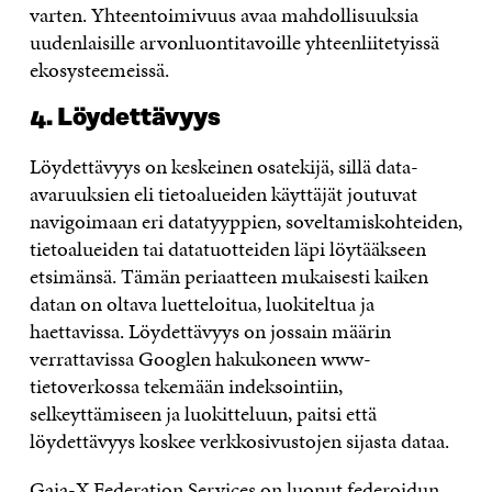
varten. Yhteentoimivuus avaa mahdollisuuksia
uudenlaisille arvonluontitavoille yhteenliitetyissä
ekosysteemeissä.
4. Löydettävyys
Löydettävyys on keskeinen osatekijä, sillä data-
avaruuksien eli tietoalueiden käyttäjät joutuvat
navigoimaan eri datatyyppien, soveltamiskohteiden,
tietoalueiden tai datatuotteiden läpi löytääkseen
etsimänsä. Tämän periaatteen mukaisesti kaiken
datan on oltava luetteloitua, luokiteltua ja
haettavissa. Löydettävyys on jossain määrin
verrattavissa Googlen hakukoneen www-
tietoverkossa tekemään indeksointiin,
selkeyttämiseen ja luokitteluun, paitsi että
löydettävyys koskee verkkosivustojen sijasta dataa.
Gaia-X Federation Services
on luonut federoidun