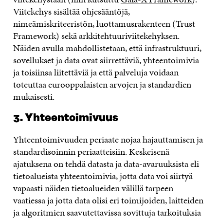
Viitekehys sisältää ohjesääntöjä,
nimeämiskriteeristön, luottamusrakenteen (Trust
Framework) sekä arkkitehtuuriviitekehyksen.
Näiden avulla mahdollistetaan, että infrastruktuuri,
sovellukset ja data ovat siirrettäviä, yhteentoimivia
ja toisiinsa liitettäviä ja että palveluja voidaan
toteuttaa eurooppalaisten arvojen ja standardien
mukaisesti.
3. Yhteentoimivuus
Yhteentoimivuuden periaate nojaa hajauttamisen ja
standardisoinnin periaatteisiin. Keskeisenä
ajatuksena on tehdä datasta ja data-avaruuksista eli
tietoalueista yhteentoimivia, jotta data voi siirtyä
vapaasti näiden tietoalueiden välillä tarpeen
vaatiessa ja jotta data olisi eri toimijoiden, laitteiden
ja algoritmien saavutettavissa sovittuja tarkoituksia