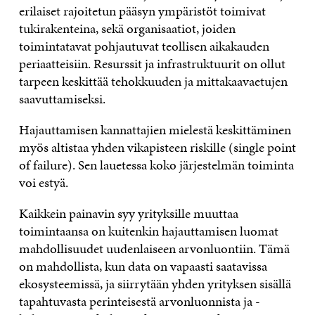
erilaiset rajoitetun pääsyn ympäristöt toimivat
tukirakenteina, sekä organisaatiot, joiden
toimintatavat pohjautuvat teollisen aikakauden
periaatteisiin. Resurssit ja infrastruktuurit on ollut
tarpeen keskittää tehokkuuden ja mittakaavaetujen
saavuttamiseksi.
Hajauttamisen kannattajien mielestä keskittäminen
myös altistaa yhden vikapisteen riskille (single point
of failure). Sen lauetessa koko järjestelmän toiminta
voi estyä.
Kaikkein painavin syy yrityksille muuttaa
toimintaansa on kuitenkin hajauttamisen luomat
mahdollisuudet uudenlaiseen arvonluontiin. Tämä
on mahdollista, kun data on vapaasti saatavissa
ekosysteemissä, ja siirrytään yhden yrityksen sisällä
tapahtuvasta perinteisestä arvonluonnista ja -