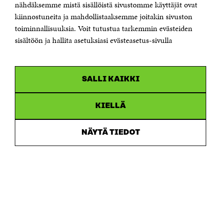
Sähköpostiosoite
nähdäksemme mistä sisällöistä sivustomme käyttäjät ovat
etunimi.sukunimi@sitra.fi tai sitra@sitra.fi
kiinnostuneita ja mahdollistaaksemme joitakin sivuston
toiminnallisuuksia. Voit tutustua tarkemmin evästeiden
Saapumisohjeet
sisältöön ja hallita asetuksiasi evästeasetus-sivulla
Y-tunnus 0202132-3
OLEMME NÄISSÄ SOMEISSA
SALLI KAIKKI
Facebook
Avautuu
uudessa
Linkedin
ikkunassa
KIELLÄ
Avautuu
uudessa
Youtube
ikkunassa
Avautuu
NÄYTÄ TIEDOT
uudessa
Instagram
ikkunassa
Avautuu
uudessa
ikkunassa