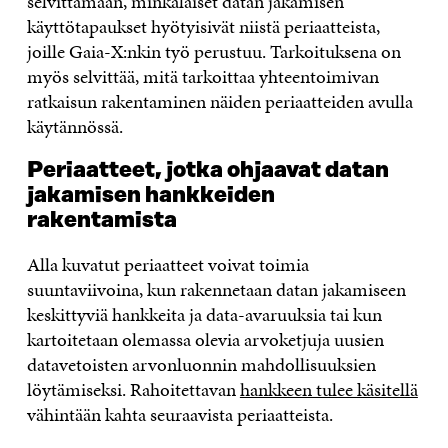
selvittämään, minkälaiset datan jakamisen
käyttötapaukset hyötyisivät niistä periaatteista,
joille Gaia-X:nkin työ perustuu. Tarkoituksena on
myös selvittää, mitä tarkoittaa yhteentoimivan
ratkaisun rakentaminen näiden periaatteiden avulla
käytännössä.
Periaatteet, jotka ohjaavat datan
jakamisen hankkeiden
rakentamista
Alla kuvatut periaatteet voivat toimia
suuntaviivoina, kun rakennetaan datan jakamiseen
keskittyviä hankkeita ja data-avaruuksia tai kun
kartoitetaan olemassa olevia arvoketjuja uusien
datavetoisten arvonluonnin mahdollisuuksien
löytämiseksi. Rahoitettavan
hankkeen tulee käsitellä
vähintään kahta seuraavista periaatteista.