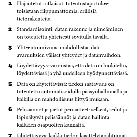
Hajautetut ratkaisut: toteutustapa tukee
toisistaan riippumattomia, erillisiä
tietorakenteita.
Standardisointi: datan rakenne ja nimeäminen
on toteutettu yhteisesti sovitulla tavalla.
Yhteentoimivuus: mahdollistaa data-
avaruuksien väliset yhteydet ja datanvaihdon.
Löydettävyys: varmistaa, että data on luokiteltu,
löydettävissä ja yhä uudelleen hyödynnettävissä.
Data on käytettävissä: tiedon saatavuus on
toteutettu automatisoidulla pääsynhallinnalla ja
kaikilla on mahdollisuus liittyä mukaan.
Pelisäännöt ja jaetut periaatteet: selkeät, reilut ja
läpinäkyvät pelisäännöt ja datan hallinta
kaikkien osapuolten kannalta.
Jäljitettävyys: kaikki tiedon käsittelytapahtumat