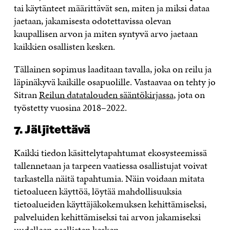
tai käytänteet määrittävät sen, miten ja miksi dataa
jaetaan, jakamisesta odotettavissa olevan
kaupallisen arvon ja miten syntyvä arvo jaetaan
kaikkien osallisten kesken.
Tällainen sopimus laaditaan tavalla, joka on reilu ja
läpinäkyvä kaikille osapuolille. Vastaavaa on tehty jo
Sitran
Reilun datatalouden sääntökirjassa
, jota on
työstetty vuosina 2018–2022.
7. Jäljitettävä
Kaikki tiedon käsittelytapahtumat ekosysteemissä
tallennetaan ja tarpeen vaatiessa osallistujat voivat
tarkastella näitä tapahtumia. Näin voidaan mitata
tietoalueen käyttöä, löytää mahdollisuuksia
tietoalueiden käyttäjäkokemuksen kehittämiseksi,
palveluiden kehittämiseksi tai arvon jakamiseksi
uudelleen osallisten kesken.