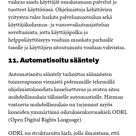
vaikeaa saada käyttäjät omaksumaan palvelut ja
tuotteet käyttöönsä. Ohjelmistoja kehittävien
yritysten tulee harkita palvelumuotoilun sekä
käyttäjäkokemus- ja vuorovaikutusajattelun
soveltamista, jotta käyttäjäpolku ja
helppokäyttöisyys voidaan muokata parhaalle
tasolle ja käyttäjien sitoutumista voidaan vahvistaa.
11. Automatisoitu sääntely
Automatisoitu sääntely tarkoittaa säännösten
toimeenpanon viemistä pidemmälle tekemällä
ohjelmistokoodista koneluettavaa ja avaten siten
mahdollisuuksia tällaiselle automaatiolle. Hieman
vastaavia mahdollisuuksia on tarjonnut myös
koneiden ymmärtämä oikeuksienkuvauskieli ODRL
(Open Digital Rights Language).
ODRL on strukturoitu kieli, jolla ilmaistaan, että