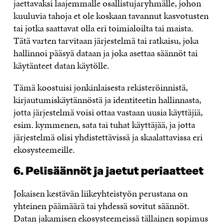
jaettavaksi laajemmalle osallistujaryhmälle, johon
kuuluvia tahoja et ole koskaan tavannut kasvotusten
tai jotka saattavat olla eri toimialoilta tai maista.
Tätä varten tarvitaan järjestelmä tai ratkaisu, joka
hallinnoi pääsyä dataan ja joka asettaa säännöt tai
käytänteet datan käytölle.
Tämä koostuisi jonkinlaisesta rekisteröinnistä,
kirjautumiskäytännöstä ja identiteetin hallinnasta,
jotta järjestelmä voisi ottaa vastaan uusia käyttäjiä,
esim. kymmenen, sata tai tuhat käyttäjää, ja jotta
järjestelmä olisi yhdistettävissä ja skaalattavissa eri
ekosysteemeille.
6. Pelisäännöt ja jaetut periaatteet
Jokaisen kestävän liikeyhteistyön perustana on
yhteinen päämäärä tai yhdessä sovitut säännöt.
Datan jakamisen ekosysteemeissä tällainen sopimus