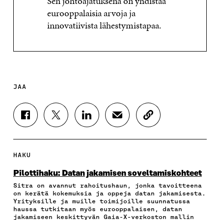
Sen johtoajatuksena on yhdistää
eurooppalaisia arvoja ja
innovatiivista lähestymistapaa.
JAA
J
J
J
J
K
A
A
A
A
O
A
A
A
A
P
F
T
L
S
I
A
W
I
Ä
O
HAKU
C
I
N
H
I
E
T
K
K
A
Pilottihaku: Datan jakamisen soveltamiskohteet
B
T
E
Ö
R
Sitra on avannut rahoitushaun, jonka tavoitteena
O
E
D
P
T
on kerätä kokemuksia ja oppeja datan jakamisesta.
O
R
I
O
I
Yrityksille ja muille toimijoille suunnatussa
K
I
N
S
K
haussa tutkitaan myös eurooppalaisen, datan
I
S
I
T
K
jakamiseen keskittyvän Gaia-X-verkoston mallin