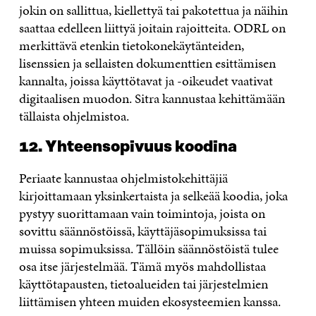
jokin on sallittua, kiellettyä tai pakotettua ja näihin
saattaa edelleen liittyä joitain rajoitteita. ODRL on
merkittävä etenkin tietokonekäytänteiden,
lisenssien ja sellaisten dokumenttien esittämisen
kannalta, joissa käyttötavat ja -oikeudet vaativat
digitaalisen muodon. Sitra kannustaa kehittämään
tällaista ohjelmistoa.
12.
Yhteensopivuus koodina
Periaate kannustaa ohjelmistokehittäjiä
kirjoittamaan yksinkertaista ja selkeää koodia, joka
pystyy suorittamaan vain toimintoja, joista on
sovittu säännöstöissä, käyttäjäsopimuksissa tai
muissa sopimuksissa. Tällöin säännöstöistä tulee
osa itse järjestelmää. Tämä myös mahdollistaa
käyttötapausten, tietoalueiden tai järjestelmien
liittämisen yhteen muiden ekosysteemien kanssa.