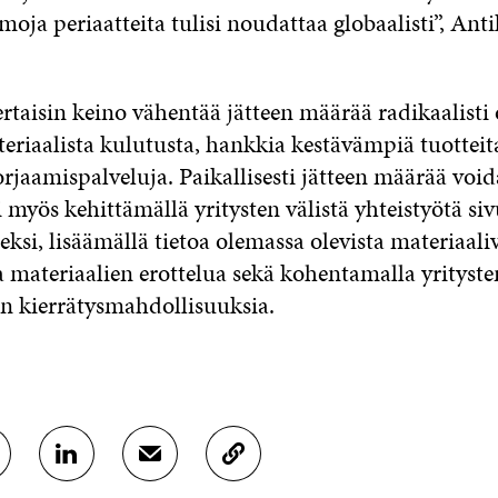
oja periaatteita tulisi noudattaa globaalisti”, Ant
rtaisin keino vähentää jätteen määrää radikaalisti
eriaalista kulutusta, hankkia kestävämpiä tuotteita
orjaamispalveluja. Paikallisesti jätteen määrää voi
 myös kehittämällä yritysten välistä yhteistyötä siv
si, lisäämällä tietoa olemassa olevista materiaali
 materiaalien erottelua sekä kohentamalla yrityste
en kierrätysmahdollisuuksia.
J
J
K
A
A
O