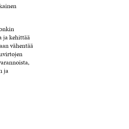
ikainen
 onkin
 ja kehittää
daan vähentää
uvirtojen
varannoista,
n ja