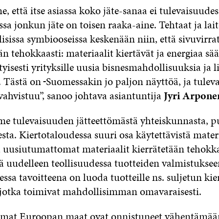
että itse asiassa koko jäte-sanaa ei tulevaisuudessa
sa jonkun jäte on toisen raaka-aine. Tehtaat ja lai
lisissa symbiooseissa keskenään niin, että sivuvirra
tehokkaasti: materiaalit kiertävät ja energiaa sää
tyisesti yrityksille uusia bisnesmahdollisuuksia ja l
. Tästä on
Suomessakin jo paljon näyttöä, ja tulev
vahvistuu”, sanoo johtava asiantuntija
Jyri Arpone
 tulevaisuuden jätteettömästä yhteiskunnasta,
sta. Kiertotaloudessa suuri osa käytettävistä mater
a uusiutumattomat materiaalit kierrätetään tehokka
ä uudelleen teollisuudessa tuotteiden valmistuksee
ssa tavoitteena on luoda tuotteille ns. suljetun kie
, jotka toimivat mahdollisimman omavaraisesti.
amat Euroopan maat ovat onnistuneet vähentämää