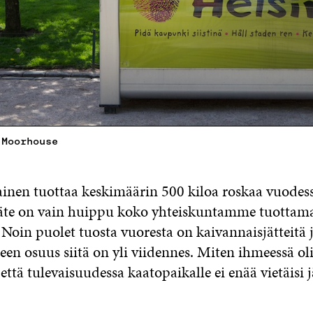
 Moorhouse
inen tuottaa keskimäärin 500 kiloa roskaa vuodes
äte on vain huippu koko yhteiskuntamme tuottam
 Noin puolet tuosta vuoresta on kaivannaisjätteitä 
teen osuus siitä on yli viidennes. Miten ihmeessä oli
että tulevaisuudessa kaatopaikalle ei enää vietäisi j