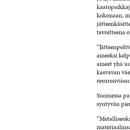
kaatopaikkaj
kokonaan, mu
jätteenkäsitt
tavoitteena 
”Jätteenpolt
aineeksi kelp
aineet yhä uu
kasvavan väes
resurssiviisa
Suomessa pap
syntyvän pien
”Metalliseoks
materiaalins