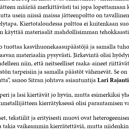
ätteen määrää merkittävästi tai jopa lopettamaan 
tta usein niissä maissa jätteenpoltto on tavalline
elytapa. Kiertotaloudessa polttoa ei kuitenkaan suo
on käyttää materiaalit mahdollisimman tehokkaasti
to tuottaa kasvihuonekaasupäästöjä ja samalla tuh
aavan materiaalin pysyvästi. Järkevintä olisi hyödy
delleen niin, että neitseelliset raaka-aineet riittäv
tön tarpeisiin ja samalla päästöt vähenevät. Se on 
utta”, sanoo Sitran johtava asiantuntija
Lari Rajanti
eri ja lasi kiertävät jo hyvin, mutta esimerkiksi y
metallijätteen kierrätyksessä olisi parantamisen v
et, tekstiilit ja erityisesti muovi ovat heterogeenise
a takia vaikeammin kierrätettäviä, mutta niidenkin