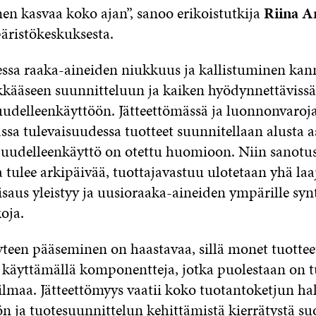
n kasvaa koko ajan”, sanoo erikoistutkija
Riina A
ristökeskuksesta.
ssa raaka-aineiden niukkuus ja kallistuminen kan
ykkääseen suunnitteluun ja kaiken hyödynnettävissä
uudelleenkäyttöön. Jätteettömässä ja luonnonvaroja
assa tulevaisuudessa tuotteet suunnitellaan alusta as
 uudelleenkäyttö on otettu huomioon. Niin sanotu
a tulee arkipäivää, tuottajavastuu ulotetaan yhä la
isaus yleistyy ja uusioraaka-aineiden ympärille syn
oja.
yteen pääseminen on haastavaa, sillä monet tuottee
 käyttämällä komponentteja, jotka puolestaan on tu
lmaa. Jätteettömyys vaatii koko tuotantoketjun hall
n ja tuotesuunnittelun kehittämistä kierrätystä su