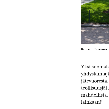
Kuva: Joanna
Yksi suomala
yhdyskuntaj
jätevuoresta.
teollisuusjät
mahdollista, 
lainkaan?