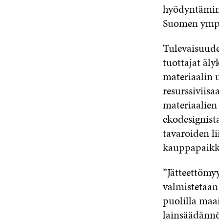
hyödyntämine
Suomen ympä
Tulevaisuude
tuottajat äl
materiaalin 
resurssiviisa
materiaalien
ekodesignist
tavaroiden li
kauppapaikk
”Jätteettömy
valmistetaan
puolilla maai
lainsäädännö