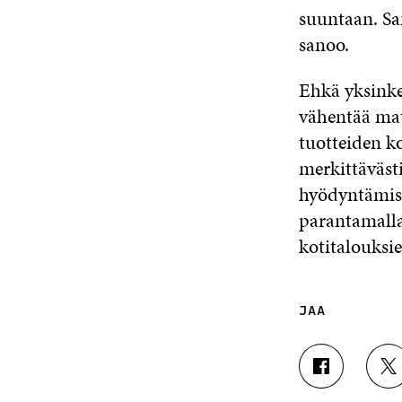
suuntaan. Sam
sanoo.
Ehkä yksinke
vähentää mat
tuotteiden k
merkittävästi
hyödyntämisek
parantamalla
kotitalouksi
JAA
J
J
A
A