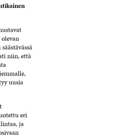
ntikainen
nustavat
 olevan
 säästävässä
ti niin, että
sta
ajemmalle,
tyy uusia
t
otettu eri
intaa, ja
osivaan