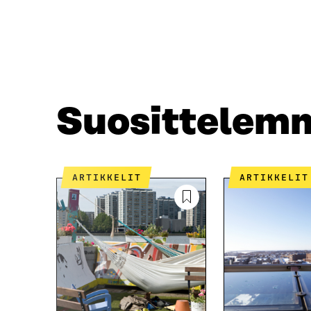
A
A
F
T
A
W
C
I
E
T
B
T
O
E
O
R
Suosittelem
K
I
I
S
S
S
S
Ä
A
A
ARTIKKELIT
ARTIKKELIT
A
V
V
A
A
U
U
T
T
U
U
U
U
U
U
U
U
D