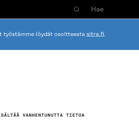
ot työstämme löydät osoitteesta
sitra.fi
.
ISÄLTÄÄ VANHENTUNUTTA TIETOA