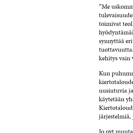
”Me uskomme, 
tulevaisuudes
toimivat teol
hyödyntämään 
synnyttää eri
tuottavuutta
kehitys vain 
Kun puhumme
kiertotaloude
uusiutuvia j
käytetään yh
Kiertotaloude
järjestelmiä
Jo nyt muut