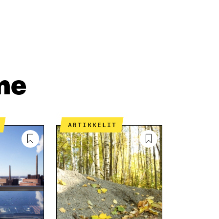
A
A
P
L
S
I
I
Ä
O
N
H
I
K
K
A
E
Ö
R
D
P
T
I
O
I
me
N
S
K
I
T
K
S
I
E
S
L
L
Ä
L
I
ARTIKKELIT
A
A
N
V
A
L
A
V
I
U
A
N
T
U
K
U
T
K
U
U
I
U
U
U
U