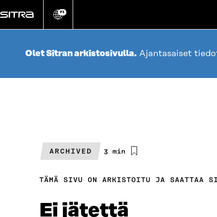
Siirry
suoraan
FI
Vaihda
sivuston
sisältöön
kieli
Olet Sitran arkistosivulla.
Ajantasaiset tied
ARCHIVED
Arvioitu
3 min
lukuaika
TÄMÄ SIVU ON ARKISTOITU JA SAATTAA S
Ei jätettä