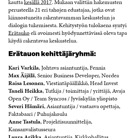
kautta
kesällä 2017
. Mukaan valittiin hakemusten
perusteella 21 eri tahojen edustajaa, jotka ovat
kiinnostuneita rakentavamman keskustelun ja
dialogin tukemisesta. Kehitystyön tuloksena syntyi
Erätauko
eli avoimesti hyödynnettävissä oleva tapa
käydä rakentavaa keskustelua.
Erätauon kehittäjäryhmä:
Kari Varkila
, Johtava asiantuntija, Fennia
Max Äijälä
, Senior Business Developer, Nordea
Raisa Lesonen
, Viestintäpäällikkö, Head Invest
Taneli Heikka
, Tutkija / toimittaja / yrittäjä, Avaja
Open Oy / Team Syncros / Jyväskylän yliopisto
Severi Hämäri
, Asiantuntija / vastaava opettaja,
Faktabaari / Puhujakoulu
Anne Tastula
, Projektisuunnittelija,
Kansanvalistusseura
Laura Arikka
, Asiantuntija, Kirkkohallitus