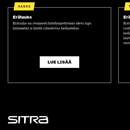
HANKE
Erätauko
Er
Erätauko on avoimesti hyödynnettävissä oleva tapa
Erät
käynnistää ja käydä rakentavaa keskustelua.
rauh
kesk
käyt
ver
LUE LISÄÄ