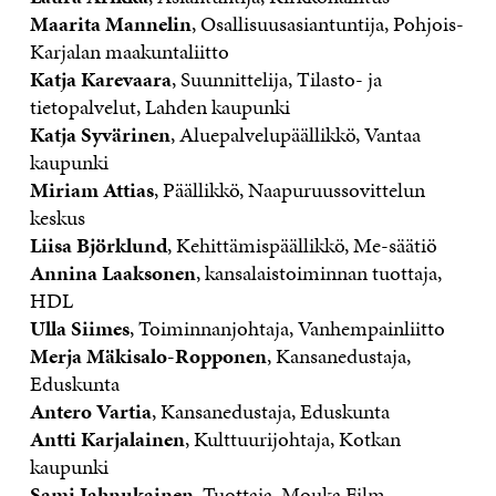
Maarita Mannelin
, Osallisuusasiantuntija, Pohjois-
Karjalan maakuntaliitto
Katja Karevaara
, Suunnittelija, Tilasto- ja
tietopalvelut, Lahden kaupunki
Katja Syvärinen
, Aluepalvelupäällikkö, Vantaa
kaupunki
Miriam Attias
, Päällikkö, Naapuruussovittelun
keskus
Liisa Björklund
, Kehittämispäällikkö, Me-säätiö
Annina Laaksonen
, kansalaistoiminnan tuottaja,
HDL
Ulla Siimes
, Toiminnanjohtaja, Vanhempainliitto
Merja Mäkisalo-Ropponen
, Kansanedustaja,
Eduskunta
Antero Vartia
, Kansanedustaja, Eduskunta
Antti Karjalainen
, Kulttuurijohtaja, Kotkan
kaupunki
Sami Jahnukainen
, Tuottaja, Mouka Film