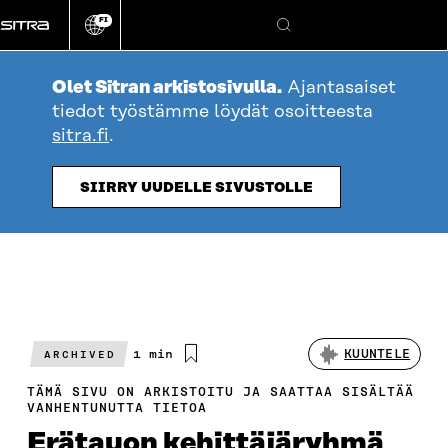
Siirry
FI
suoraan
Vaihda
Hae
sivuston
sisältöön
kieli
Olet Sitran arkistosivulla.
Ajantasaiset
tiedot työstämme löydät osoitteesta
sitra.fi
.
SIIRRY UUDELLE SIVUSTOLLE
Arvioitu
1 min
KUUNTELE
ARCHIVED
lukuaika
TÄMÄ SIVU ON ARKISTOITU JA SAATTAA SISÄLTÄÄ
VANHENTUNUTTA TIETOA
Erätauon kehittäjäryhmä