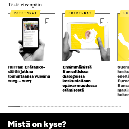
A
Tästä eteenpäin.
POIMINNAT
POIMINNAT
U
Hurraa! Erätauko-
Ensimmäisissä
Suomi
säätiö jatkaa
Kansallisissa
kesku
toimintaansa vuosina
dialogeissa
edell
2025 – 2027
keskustellaan
Euroo
epävarmuudessa
Kansa
elämisestä
malli
kokem
Mistä on kyse?