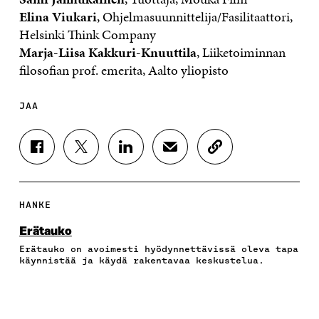
Elina Viukari
, Ohjelmasuunnittelija/Fasilitaattori,
Helsinki Think Company
Marja-Liisa Kakkuri-Knuuttila
, Liiketoiminnan
filosofian prof. emerita, Aalto yliopisto
JAA
J
J
J
J
K
A
A
A
A
O
A
A
A
A
P
F
T
L
S
I
A
W
I
Ä
O
HANKE
C
I
N
H
I
E
T
K
K
A
Erätauko
B
T
E
Ö
R
Erätauko on avoimesti hyödynnettävissä oleva tapa
O
E
D
P
T
käynnistää ja käydä rakentavaa keskustelua.
O
R
I
O
I
K
I
N
S
K
I
S
I
T
K
S
S
S
I
E
S
Ä
S
L
L