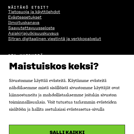
NÄITÄKÖ ETSIT?
Tietosuoja ja käyttöehdot
Evästeasetukset
Ilmoituskanava
Saavutettavuusseloste
Asiakirjajulkisuuskuvaus
Sitran digitaalinen viestintä ja verkkopalvelut
OTA YHTEYTTÄ
Suomen itsenäisyyden juhlarahasto Sitra
Maistuiskos keksi?
Itämerenkatu 11-13, PL 160,
00181 Helsinki
Sivustomme käyttää evästeitä. Käytämme evästeitä
Puhelin +358 294 618 991
Sähköpostiosoite
nähdäksemme mistä sisällöistä sivustomme käyttäjät ovat
etunimi.sukunimi@sitra.fi tai sitra@sitra.fi
kiinnostuneita ja mahdollistaaksemme joitakin sivuston
Saapumisohjeet
toiminnallisuuksia. Voit tutustua tarkemmin evästeiden
sisältöön ja hallita asetuksiasi evästeasetus-sivulla
Y-tunnus 0202132-3
OLEMME NÄISSÄ SOMEISSA
SALLI KAIKKI