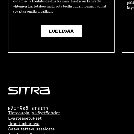
osaamis- ja koulutuskeskus Kemiin. Lisäksi on kehitetty
pitk
yhteinen kiertotalousmalli, jota teollisuuden toimijat voivat
käyt
soveltaa omilla alueillaan.
LUE LISÄÄ
NÄITÄKÖ ETSIT?
Tietosuoja ja käyttöehdot
Evästeasetukset
Ilmoituskanava
Saavutettavuusseloste