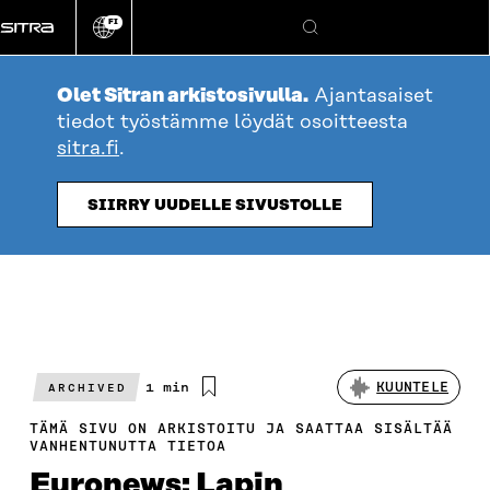
Siirry
FI
suoraan
Vaihda
Hae
sivuston
sisältöön
kieli
Olet Sitran arkistosivulla.
Ajantasaiset
tiedot työstämme löydät osoitteesta
sitra.fi
.
SIIRRY UUDELLE SIVUSTOLLE
Arvioitu
1 min
KUUNTELE
ARCHIVED
lukuaika
TÄMÄ SIVU ON ARKISTOITU JA SAATTAA SISÄLTÄÄ
VANHENTUNUTTA TIETOA
Euronews: Lapin