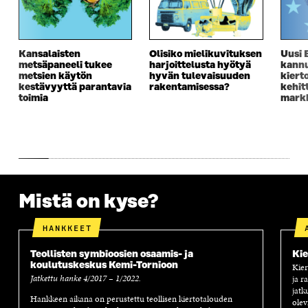
A
I
A
S
I
K
I
A
K
K
K
I
K
U
K
K
U
N
U
K
Kansalaisten
Olisiko mielikuvituksen
Uusi 
N
A
N
U
metsäpaneeli tukee
harjoittelusta hyötyä
kannu
A
S
A
N
metsien käytön
hyvän tulevaisuuden
kiert
kestävyyttä parantavia
rakentamisessa?
kehit
S
S
S
A
toimia
markk
S
A
S
S
A
A
S
A
Mistä on kyse?
HANKKEET
Teollisten symbioosien osaamis- ja
Kie
koulutuskeskus Kemi-Tornioon
Kier
Jatkettu hanke 4/2017 – 1/2022.
ja r
jatk
Hankkeen aikana on perustettu teollisen kiertotalouden
olev