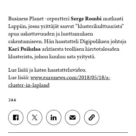
Business Planet -reportteri
Serge Rombi
matkusti
Lappiin, jossa yrittäjät saavat ”klusterikulttuurista”
apua uskottavuuden ja luottamuksen
rakentamiseen. Hän haastatteli Digipoliksen johtaja
Kari Poikelaa
arktisesta teollisen kiertotalouden
klusterista, johon kuuluu sata yritystä.
Lue lisää ja katso haastatteluvideo.
Lue lisää:
www.euronews.com/2018/05/18/a-
cluster-in-lapland
JAA
J
J
J
J
K
A
A
A
A
O
A
A
A
A
P