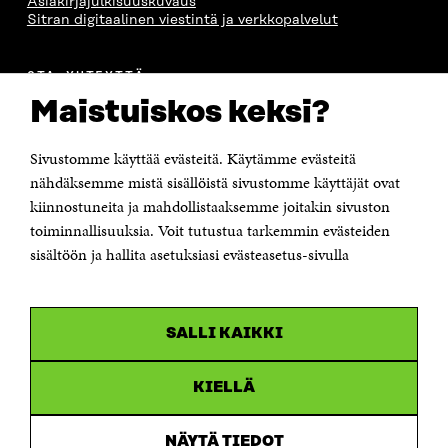
Asiakirjajulkisuuskuvaus
Sitran digitaalinen viestintä ja verkkopalvelut
OTA YHTEYTTÄ
Suomen itsenäisyyden juhlarahasto Sitra
Maistuiskos keksi?
Itämerenkatu 11-13, PL 160,
00181 Helsinki
Sivustomme käyttää evästeitä. Käytämme evästeitä
Puhelin +358 294 618 991
Sähköpostiosoite
nähdäksemme mistä sisällöistä sivustomme käyttäjät ovat
etunimi.sukunimi@sitra.fi tai sitra@sitra.fi
kiinnostuneita ja mahdollistaaksemme joitakin sivuston
toiminnallisuuksia. Voit tutustua tarkemmin evästeiden
Saapumisohjeet
sisältöön ja hallita asetuksiasi evästeasetus-sivulla
Y-tunnus 0202132-3
OLEMME NÄISSÄ SOMEISSA
SALLI KAIKKI
Facebook
Avautuu
uudessa
Linkedin
ikkunassa
KIELLÄ
Avautuu
uudessa
Youtube
ikkunassa
Avautuu
NÄYTÄ TIEDOT