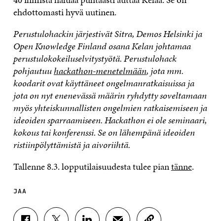
ehdottomasti hyvä uutinen.
Perustulohackin järjestivät Sitra, Demos Helsinki ja
Open Knowledge Finland osana Kelan johtamaa
perustulokokeiluselvitystyötä. Perustulohack
pohjautuu
hackathon-menetelmään
, jota mm.
koodarit ovat käyttäneet ongelmanratkaisuissa ja
jota on nyt enenevässä määrin ryhdytty soveltamaan
myös yhteiskunnallisten ongelmien ratkaisemiseen ja
ideoiden sparraamiseen. Hackathon ei ole seminaari,
kokous tai konferenssi. Se on lähempänä ideoiden
ristiinpölyttämistä ja aivoriihtä.
Tallenne 8.3. lopputilaisuudesta tulee pian
tänne
.
JAA