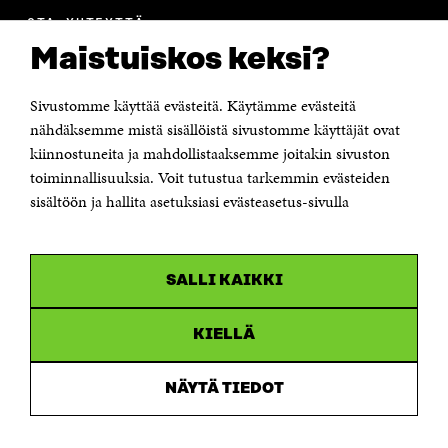
OTA YHTEYTTÄ
Suomen itsenäisyyden juhlarahasto Sitra
Maistuiskos keksi?
Itämerenkatu 11-13, PL 160,
00181 Helsinki
Sivustomme käyttää evästeitä. Käytämme evästeitä
Puhelin +358 294 618 991
Sähköpostiosoite
nähdäksemme mistä sisällöistä sivustomme käyttäjät ovat
etunimi.sukunimi@sitra.fi tai sitra@sitra.fi
kiinnostuneita ja mahdollistaaksemme joitakin sivuston
Saapumisohjeet
toiminnallisuuksia. Voit tutustua tarkemmin evästeiden
sisältöön ja hallita asetuksiasi evästeasetus-sivulla
Y-tunnus 0202132-3
OLEMME NÄISSÄ SOMEISSA
SALLI KAIKKI
Facebook
Avautuu
uudessa
Linkedin
ikkunassa
KIELLÄ
Avautuu
uudessa
Youtube
ikkunassa
Avautuu
NÄYTÄ TIEDOT
uudessa
Instagram
ikkunassa
Avautuu
uudessa