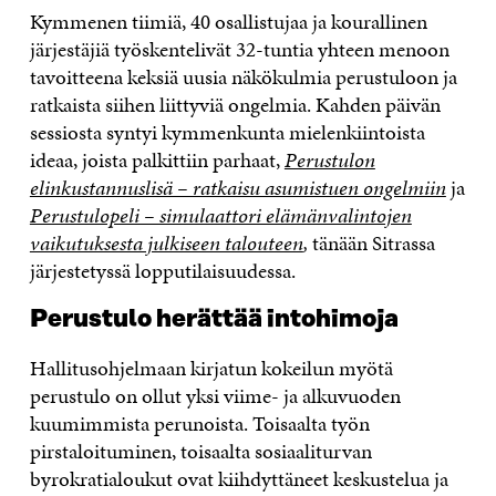
Kymmenen tiimiä, 40 osallistujaa ja kourallinen
järjestäjiä työskentelivät 32-tuntia yhteen menoon
tavoitteena keksiä uusia näkökulmia perustuloon ja
ratkaista siihen liittyviä ongelmia. Kahden päivän
sessiosta syntyi kymmenkunta mielenkiintoista
ideaa, joista palkittiin parhaat,
Perustulon
elinkustannuslisä – ratkaisu asumistuen ongelmiin
ja
Perustulopeli – simulaattori elämänvalintojen
vaikutuksesta julkiseen talouteen
,
tänään Sitrassa
järjestetyssä lopputilaisuudessa.
Perustulo herättää intohimoja
Hallitusohjelmaan kirjatun kokeilun myötä
perustulo on ollut yksi viime- ja alkuvuoden
kuumimmista perunoista. Toisaalta työn
pirstaloituminen, toisaalta sosiaaliturvan
byrokratialoukut ovat kiihdyttäneet keskustelua ja