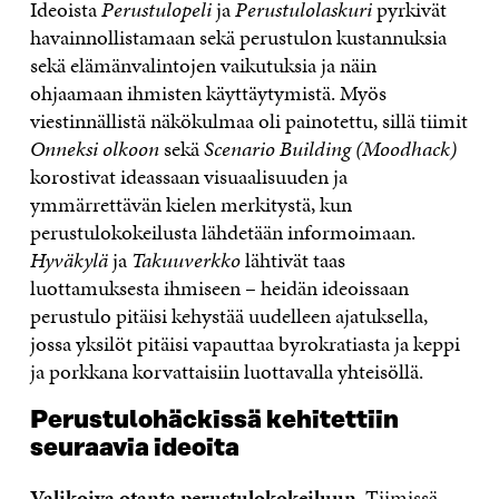
Ideoista
Perustulopeli
ja
Perustulolaskuri
pyrkivät
havainnollistamaan sekä perustulon kustannuksia
sekä elämänvalintojen vaikutuksia ja näin
ohjaamaan ihmisten käyttäytymistä. Myös
viestinnällistä näkökulmaa oli painotettu, sillä tiimit
Onneksi olkoon
sekä
Scenario Building (Moodhack)
korostivat ideassaan visuaalisuuden ja
ymmärrettävän kielen merkitystä, kun
perustulokokeilusta lähdetään informoimaan.
Hyväkylä
ja
Takuuverkko
lähtivät taas
luottamuksesta ihmiseen – heidän ideoissaan
perustulo pitäisi kehystää uudelleen ajatuksella,
jossa yksilöt pitäisi vapauttaa byrokratiasta ja keppi
ja porkkana korvattaisiin luottavalla yhteisöllä.
Perustulohäckissä kehitettiin
seuraavia ideoita
Valikoiva otanta
perustulokokeiluun
. Tiimissä