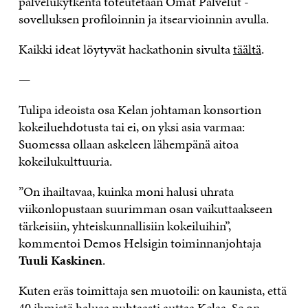
palvelukytkentä toteutetaan Omat Palvelut -
sovelluksen profiloinnin ja itsearvioinnin avulla.
Kaikki ideat löytyvät hackathonin sivulta
täältä
.
—
Tulipa ideoista osa Kelan johtaman konsortion
kokeiluehdotusta tai ei, on yksi asia varmaa:
Suomessa ollaan askeleen lähempänä aitoa
kokeilukulttuuria.
”On ihailtavaa, kuinka moni halusi uhrata
viikonlopustaan suurimman osan vaikuttaakseen
tärkeisiin, yhteiskunnallisiin kokeiluihin”,
kommentoi Demos Helsigin toiminnanjohtaja
Tuuli Kaskinen
.
Kuten eräs toimittaja sen muotoili: on kaunista, että
40 ihmistä haluaa puhtaasti auttaa Kelaa. Se on