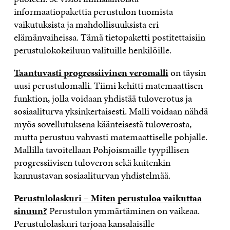
informaatiopakettia perustulon tuomista
vaikutuksista ja mahdollisuuksista eri
elämänvaiheissa. Tämä tietopaketti postitettaisiin
perustulokokeiluun valituille henkilöille.
Taantuvasti progressiivinen veromalli
on täysin
uusi perustulomalli. Tiimi kehitti matemaattisen
funktion, jolla voidaan yhdistää tuloverotus ja
sosiaaliturva yksinkertaisesti. Malli voidaan nähdä
myös sovellutuksena käänteisestä tuloverosta,
mutta perustuu vahvasti matemaattiselle pohjalle.
Mallilla tavoitellaan Pohjoismaille tyypillisen
progressiivisen tuloveron sekä kuitenkin
kannustavan sosiaaliturvan yhdistelmää.
Perustulolaskuri – Miten perustuloa vaikuttaa
sinuun?
Perustulon ymmärtäminen on vaikeaa.
Perustulolaskuri tarjoaa kansalaisille