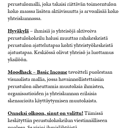
perustulomalli, joka takaisi riittävän toimeentulon
koko maassa lisäten aktiivisuutta ja arvonlisää koko
yhteiskunnassa.
Hyväkylä
– ihmisiä ja yhteisöjä aktivoiva
perustulokokeilu halusi muuttaa rahakeskeistä
perustulon ajattelutapaa kohti yhteistyökeskeistä
ajatustapaa. Keskiössä olivat yhteisö ja luottamus
yksilöön.
Moodhack – Basic Income
tavoitteli puolestaan
visuaalista mallia, jossa havainnollistettaisiin
perustulon aiheuttamia muutoksia ihmisten,
organisaatioiden ja yhteiskunnan erilaisia
skenaarioita käyttäytymisen muutoksista.
Onneksi olkoon, sinut on valittu!
Tiimissä
keskityttiin perustulokokeilun viestinnälliseen
puoleen. Se visioi ihmislähtöistä