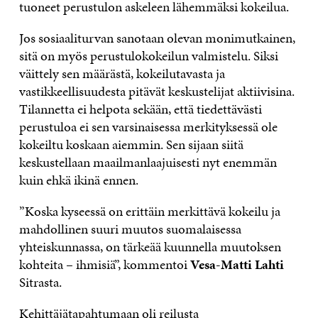
tuoneet perustulon askeleen lähemmäksi kokeilua.
Jos sosiaaliturvan sanotaan olevan monimutkainen,
sitä on myös perustulokokeilun valmistelu. Siksi
väittely sen määrästä, kokeilutavasta ja
vastikkeellisuudesta pitävät keskustelijat aktiivisina.
Tilannetta ei helpota sekään, että tiedettävästi
perustuloa ei sen varsinaisessa merkityksessä ole
kokeiltu koskaan aiemmin. Sen sijaan siitä
keskustellaan maailmanlaajuisesti nyt enemmän
kuin ehkä ikinä ennen.
”Koska kyseessä on erittäin merkittävä kokeilu ja
mahdollinen suuri muutos suomalaisessa
yhteiskunnassa, on tärkeää kuunnella muutoksen
kohteita – ihmisiä”, kommentoi
Vesa-Matti Lahti
Sitrasta.
Kehittäjätapahtumaan oli reilusta