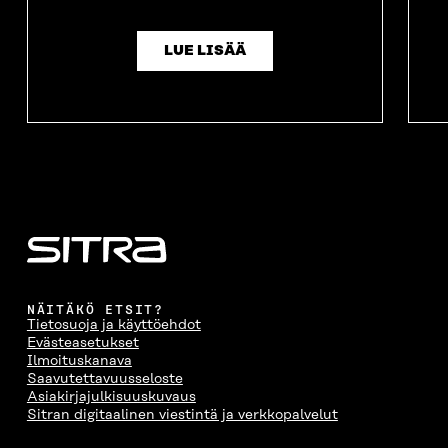
LUE LISÄÄ
NÄITÄKÖ ETSIT?
Tietosuoja ja käyttöehdot
Evästeasetukset
Ilmoituskanava
Saavutettavuusseloste
Asiakirjajulkisuuskuvaus
Sitran digitaalinen viestintä ja verkkopalvelut