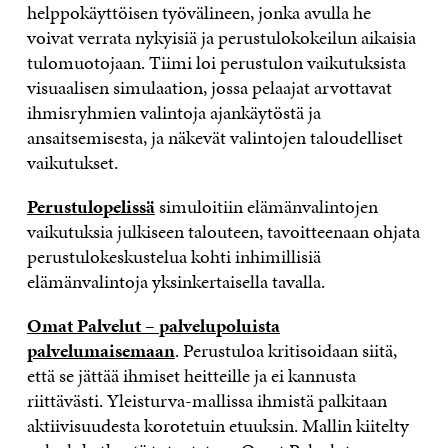
helppokäyttöisen työvälineen, jonka avulla he
voivat verrata nykyisiä ja perustulokokeilun aikaisia
tulomuotojaan. Tiimi loi perustulon vaikutuksista
visuaalisen simulaation, jossa pelaajat arvottavat
ihmisryhmien valintoja ajankäytöstä ja
ansaitsemisesta, ja näkevät valintojen taloudelliset
vaikutukset.
Perustulopelissä
simuloitiin elämänvalintojen
vaikutuksia julkiseen talouteen, tavoitteenaan ohjata
perustulokeskustelua kohti inhimillisiä
elämänvalintoja yksinkertaisella tavalla.
Omat Palvelut – palvelupoluista
palvelumaisemaan
. Perustuloa kritisoidaan siitä,
että se jättää ihmiset heitteille ja ei kannusta
riittävästi. Yleisturva-mallissa ihmistä palkitaan
aktiivisuudesta korotetuin etuuksin. Mallin kiitelty