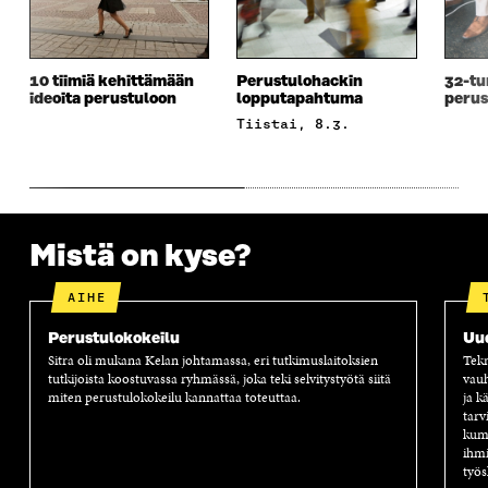
E
S
E
D
S
S
S
E
S
A
S
S
A
I
A
S
10 tiimiä kehittämään
Perustulohackin
32-tu
I
K
I
A
ideoita perustuloon
lopputapahtuma
perus
K
K
K
I
tiistai, 8.3.
K
U
K
K
U
N
U
K
N
A
N
U
A
S
A
N
S
S
S
A
S
A
S
S
A
A
S
Mistä on kyse?
A
AIHE
Perustulokokeilu
Uu
Sitra oli mukana Kelan johtamassa, eri tutkimuslaitoksien
Tekn
tutkijoista koostuvassa ryhmässä, joka teki selvitystyötä siitä
vauh
miten perustulokokeilu kannattaa toteuttaa.
ja k
tarv
kump
ihmi
työs