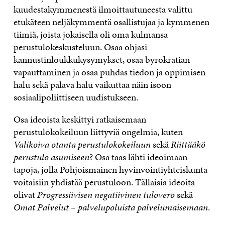
kuudestakymmenestä ilmoittautuneesta valittu
etukäteen neljäkymmentä osallistujaa ja kymmenen
tiimiä, joista jokaisella oli oma kulmansa
perustulokeskusteluun. Osaa ohjasi
kannustinloukkukysymykset, osaa byrokratian
vapauttaminen ja osaa puhdas tiedon ja oppimisen
halu sekä palava halu vaikuttaa näin isoon
sosiaalipoliittiseen uudistukseen.
Osa ideoista keskittyi ratkaisemaan
perustulokokeiluun liittyviä ongelmia, kuten
Valikoiva otanta perustulokokeiluun
sekä
Riittääkö
perustulo asumiseen
? Osa taas lähti ideoimaan
tapoja, jolla Pohjoismainen hyvinvointiyhteiskunta
voitaisiin yhdistää perustuloon. Tällaisia ideoita
olivat
Progressiivisen negatiivinen tulovero
sekä
Omat Palvelut – palvelupoluista palvelumaisemaan
.