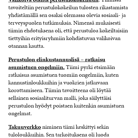
tavoiteltiin perustulokokeilun tulosten rikastamista
yhdistämällä sen osaksi olemassa olevia sosiaali- ja
terveyspuolen tutkimuksia. Nimensä mukaisesti
tiimin ehdotuksena oli, että perustuloa kokeiltaisiin
tiettyihin erityisryhmiin kohdistuvan valikoivan
otannan kautta.
Perustulon elinkustannuslisä
– ratkaisu
asumistuen ongelmiin.
Tiimi pyrki etsimään
ratkaisua asumistuen tuomiin ongelmiin, kuten
kannustinloukkuihin ja vuokrien jatkuvaan
korottamiseen. Tiimin tavoitteena oli löytää
sellainen sosiaaliturvan malli, joka säilyttäisi
perustulon hyödyt poistaen kuitenkin asumistuen
ongelmat.
Takuuverkko
niminen tiimi keskittyi sekin
tuloloukkuihin. Sen tarkoituksena oli luoda