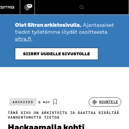
Siirry
FI
suoraan
Vaihda
Hae
sivuston
sisältöön
kieli
Olet Sitran arkistosivulla.
Ajantasaiset
tiedot työstämme löydät osoitteesta
sitra.fi
.
SIIRRY UUDELLE SIVUSTOLLE
Arvioitu
5 min
KUUNTELE
ARCHIVED
lukuaika
TÄMÄ SIVU ON ARKISTOITU JA SAATTAA SISÄLTÄÄ
VANHENTUNUTTA TIETOA
Hackaamalla kohti