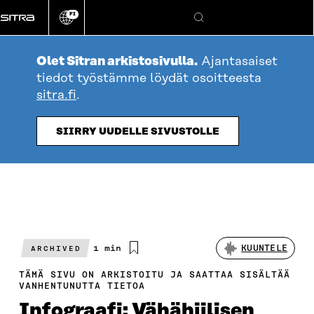
Siirry
FI
suoraan
Vaihda
Hae
sivuston
sisältöön
kieli
Olet Sitran arkistosivulla.
Ajantasaiset
tiedot työstämme löydät osoitteesta
sitra.fi
.
SIIRRY UUDELLE SIVUSTOLLE
Arvioitu
1 min
KUUNTELE
ARCHIVED
lukuaika
TÄMÄ SIVU ON ARKISTOITU JA SAATTAA SISÄLTÄÄ
VANHENTUNUTTA TIETOA
Infograafi: Vähähiilisen