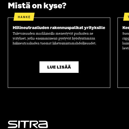
Mistä on kyse?
HANKE
Hiilineutraaliuden rakennuspalikat yrityksille
Kes
Tulevaisuuden markkinoilla menestyvät parhaiten ne
Suom
yritykset, jotka ensimmäisenä pystyvät hyödyntämään
riip
hiilineutraaliuden tuomat liiketoimintamahdollisuudet.
kuin
kest
LUE LISÄÄ