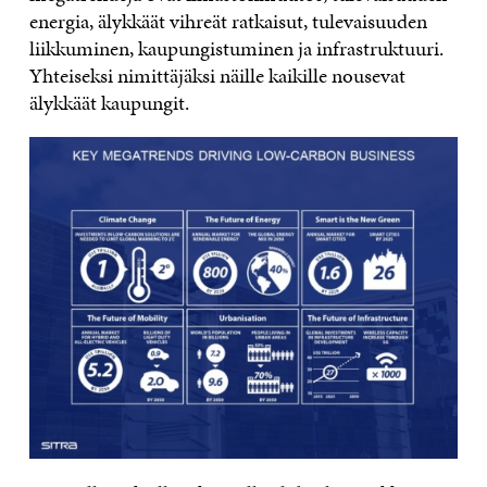
energia, älykkäät vihreät ratkaisut, tulevaisuuden
liikkuminen, kaupungistuminen ja infrastruktuuri.
Yhteiseksi nimittäjäksi näille kaikille nousevat
älykkäät kaupungit.