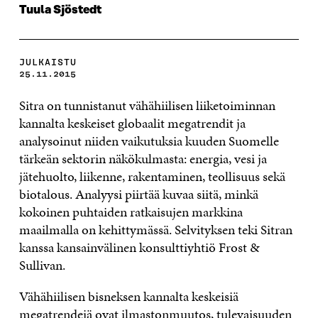
Tuula Sjöstedt
JULKAISTU
25.11.2015
Sitra on tunnistanut vähähiilisen liiketoiminnan
kannalta keskeiset globaalit megatrendit ja
analysoinut niiden vaikutuksia kuuden Suomelle
tärkeän sektorin näkökulmasta: energia, vesi ja
jätehuolto, liikenne, rakentaminen, teollisuus sekä
biotalous. Analyysi piirtää kuvaa siitä, minkä
kokoinen puhtaiden ratkaisujen markkina
maailmalla on kehittymässä. Selvityksen teki Sitran
kanssa kansainvälinen konsulttiyhtiö Frost &
Sullivan.
Vähähiilisen bisneksen kannalta keskeisiä
megatrendejä ovat ilmastonmuutos, tulevaisuuden