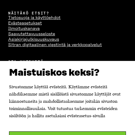
NÄITÄKÖ ETSIT?
Tietosuoja ja käyttöehdot
Evästeasetukset
Ilmoituskanava
Saavutettavuusseloste
Asiakirjajulkisuuskuvaus
Sitran digitaalinen viestintä ja verkkopalvelut
OTA YHTEYTTÄ
Suomen itsenäisyyden juhlarahasto Sitra
Maistuiskos keksi?
Itämerenkatu 11-13, PL 160,
00181 Helsinki
Sivustomme käyttää evästeitä. Käytämme evästeitä
Puhelin +358 294 618 991
Sähköpostiosoite
nähdäksemme mistä sisällöistä sivustomme käyttäjät ovat
etunimi.sukunimi@sitra.fi tai sitra@sitra.fi
kiinnostuneita ja mahdollistaaksemme joitakin sivuston
toiminnallisuuksia. Voit tutustua tarkemmin evästeiden
Saapumisohjeet
sisältöön ja hallita asetuksiasi evästeasetus-sivulla
Y-tunnus 0202132-3
OLEMME NÄISSÄ SOMEISSA