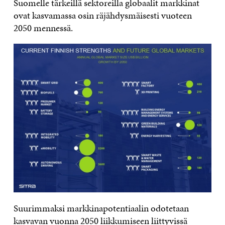
Suomelle tärkeillä sektoreilla globaalit markkinat
ovat kasvamassa osin räjähdysmäisesti vuoteen
2050 mennessä.
Suurimmaksi markkinapotentiaalin odotetaan
kasvavan vuonna 2050 liikkumiseen liittyvissä