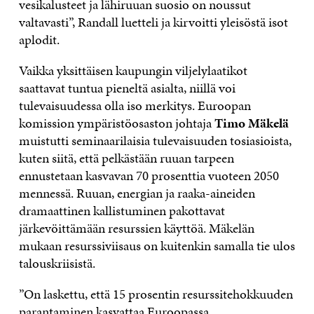
vesikalusteet ja lähiruuan suosio on noussut
valtavasti”, Randall luetteli ja kirvoitti yleisöstä isot
aplodit.
Vaikka yksittäisen kaupungin viljelylaatikot
saattavat tuntua pieneltä asialta, niillä voi
tulevaisuudessa olla iso merkitys. Euroopan
komission ympäristöosaston johtaja
Timo Mäkelä
muistutti seminaarilaisia tulevaisuuden tosiasioista,
kuten siitä, että pelkästään ruuan tarpeen
ennustetaan kasvavan 70 prosenttia vuoteen 2050
mennessä. Ruuan, energian ja raaka-aineiden
dramaattinen kallistuminen pakottavat
järkevöittämään resurssien käyttöä. Mäkelän
mukaan resurssiviisaus on kuitenkin samalla tie ulos
talouskriisistä.
”On laskettu, että 15 prosentin resurssitehokkuuden
parantaminen kasvattaa Euroopassa