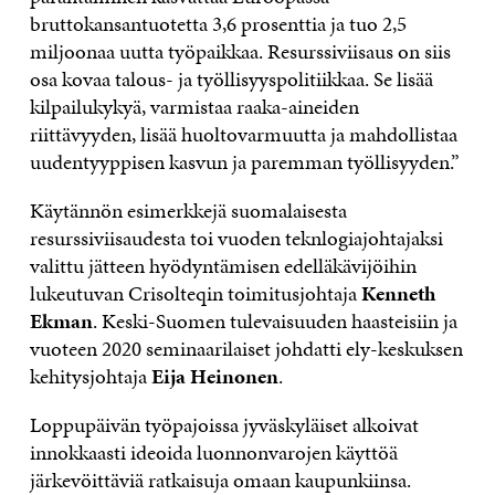
bruttokansantuotetta 3,6 prosenttia ja tuo 2,5
miljoonaa uutta työpaikkaa. Resurssiviisaus on siis
osa kovaa talous- ja työllisyyspolitiikkaa. Se lisää
kilpailukykyä, varmistaa raaka-aineiden
riittävyyden, lisää huoltovarmuutta ja mahdollistaa
uudentyyppisen kasvun ja paremman työllisyyden.”
Käytännön esimerkkejä suomalaisesta
resurssiviisaudesta toi vuoden teknlogiajohtajaksi
valittu jätteen hyödyntämisen edelläkävijöihin
lukeutuvan Crisolteqin toimitusjohtaja
Kenneth
Ekman
. Keski-Suomen tulevaisuuden haasteisiin ja
vuoteen 2020 seminaarilaiset johdatti ely-keskuksen
kehitysjohtaja
Eija Heinonen
.
Loppupäivän työpajoissa jyväskyläiset alkoivat
innokkaasti ideoida luonnonvarojen käyttöä
järkevöittäviä ratkaisuja omaan kaupunkiinsa.