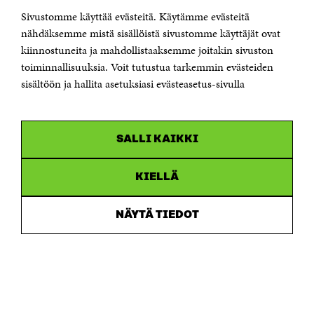
Sivustomme käyttää evästeitä. Käytämme evästeitä
Puhelin +358 294 618 991
Sähköpostiosoite
nähdäksemme mistä sisällöistä sivustomme käyttäjät ovat
etunimi.sukunimi@sitra.fi tai sitra@sitra.fi
kiinnostuneita ja mahdollistaaksemme joitakin sivuston
toiminnallisuuksia. Voit tutustua tarkemmin evästeiden
Saapumisohjeet
sisältöön ja hallita asetuksiasi evästeasetus-sivulla
Y-tunnus 0202132-3
OLEMME NÄISSÄ SOMEISSA
SALLI KAIKKI
Facebook
Avautuu
uudessa
Linkedin
ikkunassa
KIELLÄ
Avautuu
uudessa
Youtube
ikkunassa
Avautuu
NÄYTÄ TIEDOT
uudessa
Instagram
ikkunassa
Avautuu
uudessa
ikkunassa