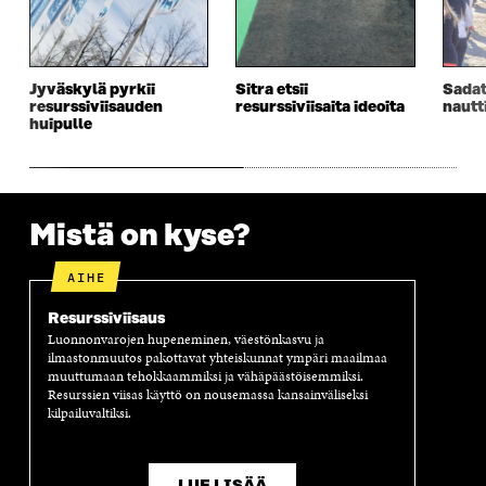
S
S
S
E
S
A
S
S
A
I
A
S
I
K
I
A
Jyväskylä pyrkii
Sitra etsii
Sadat
K
K
K
I
resurssiviisauden
resurssiviisaita ideoita
nautt
K
U
K
K
huipulle
U
N
U
K
N
A
N
U
A
S
A
N
S
S
S
A
S
A
S
S
Mistä on kyse?
A
A
S
A
AIHE
Resurssiviisaus
Luonnonvarojen hupeneminen, väestönkasvu ja
ilmastonmuutos pakottavat yhteiskunnat ympäri maailmaa
muuttumaan tehokkaammiksi ja vähäpäästöisemmiksi.
Resurssien viisas käyttö on nousemassa kansainväliseksi
kilpailuvaltiksi.
LUE LISÄÄ