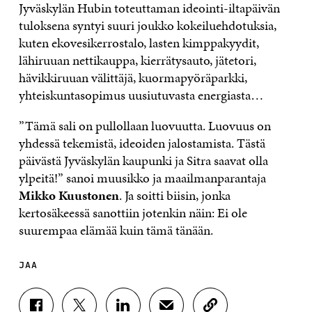
Jyväskylän Hubin toteuttaman ideointi-iltapäivän
tuloksena syntyi suuri joukko kokeiluehdotuksia,
kuten ekovesikerrostalo, lasten kimppakyydit,
lähiruuan nettikauppa, kierrätysauto, jätetori,
hävikkiruuan välittäjä, kuormapyöräparkki,
yhteiskuntasopimus uusiutuvasta energiasta…
”Tämä sali on pullollaan luovuutta. Luovuus on
yhdessä tekemistä, ideoiden jalostamista. Tästä
päivästä Jyväskylän kaupunki ja Sitra saavat olla
ylpeitä!” sanoi muusikko ja maailmanparantaja
Mikko Kuustonen
. Ja soitti biisin, jonka
kertosäkeessä sanottiin jotenkin näin: Ei ole
suurempaa elämää kuin tämä tänään.
JAA
J
J
J
J
K