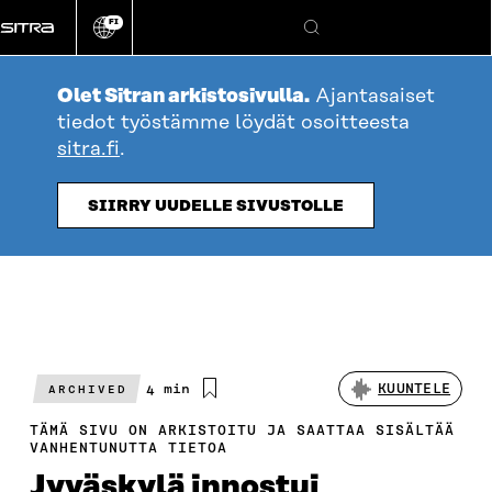
Siirry
FI
suoraan
Vaihda
Hae
sivuston
sisältöön
kieli
Olet Sitran arkistosivulla.
Ajantasaiset
tiedot työstämme löydät osoitteesta
sitra.fi
.
SIIRRY UUDELLE SIVUSTOLLE
Arvioitu
4 min
KUUNTELE
ARCHIVED
lukuaika
TÄMÄ SIVU ON ARKISTOITU JA SAATTAA SISÄLTÄÄ
VANHENTUNUTTA TIETOA
Jyväskylä innostui