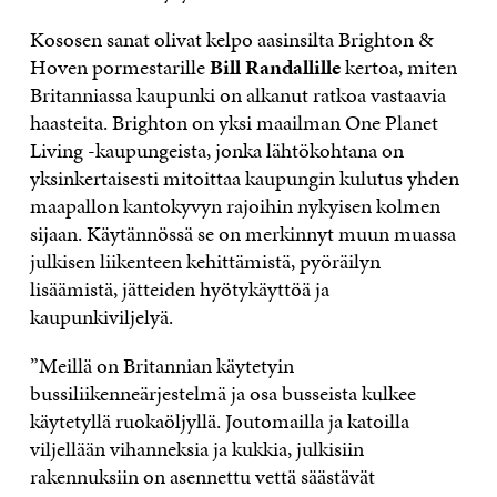
Kososen sanat olivat kelpo aasinsilta Brighton &
Hoven pormestarille
Bill Randallille
kertoa, miten
Britanniassa kaupunki on alkanut ratkoa vastaavia
haasteita. Brighton on yksi maailman One Planet
Living -kaupungeista, jonka lähtökohtana on
yksinkertaisesti mitoittaa kaupungin kulutus yhden
maapallon kantokyvyn rajoihin nykyisen kolmen
sijaan. Käytännössä se on merkinnyt muun muassa
julkisen liikenteen kehittämistä, pyöräilyn
lisäämistä, jätteiden hyötykäyttöä ja
kaupunkiviljelyä.
”Meillä on Britannian käytetyin
bussiliikenneärjestelmä ja osa busseista kulkee
käytetyllä ruokaöljyllä. Joutomailla ja katoilla
viljellään vihanneksia ja kukkia, julkisiin
rakennuksiin on asennettu vettä säästävät