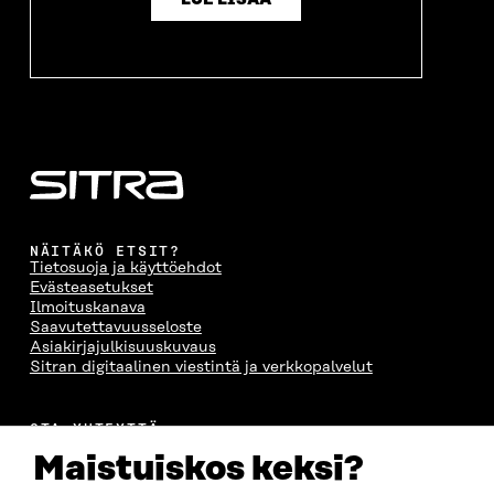
NÄITÄKÖ ETSIT?
Tietosuoja ja käyttöehdot
Evästeasetukset
Ilmoituskanava
Saavutettavuusseloste
Asiakirjajulkisuuskuvaus
Sitran digitaalinen viestintä ja verkkopalvelut
OTA YHTEYTTÄ
Suomen itsenäisyyden juhlarahasto Sitra
Maistuiskos keksi?
Itämerenkatu 11-13, PL 160,
00181 Helsinki