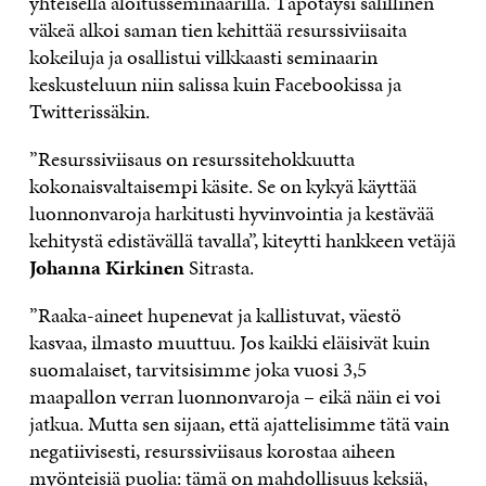
yhteisellä aloitusseminaarilla. Täpötäysi salillinen
väkeä alkoi saman tien kehittää resurssiviisaita
kokeiluja ja osallistui vilkkaasti seminaarin
keskusteluun niin salissa kuin Facebookissa ja
Twitterissäkin.
”Resurssiviisaus on resurssitehokkuutta
kokonaisvaltaisempi käsite. Se on kykyä käyttää
luonnonvaroja harkitusti hyvinvointia ja kestävää
kehitystä edistävällä tavalla”, kiteytti hankkeen vetäjä
Johanna Kirkinen
Sitrasta.
”Raaka-aineet hupenevat ja kallistuvat, väestö
kasvaa, ilmasto muuttuu. Jos kaikki eläisivät kuin
suomalaiset, tarvitsisimme joka vuosi 3,5
maapallon verran luonnonvaroja – eikä näin ei voi
jatkua. Mutta sen sijaan, että ajattelisimme tätä vain
negatiivisesti, resurssiviisaus korostaa aiheen
myönteisiä puolia: tämä on mahdollisuus keksiä,