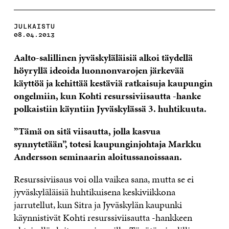
JULKAISTU
08.04.2013
Aalto-salillinen jyväskyläläisiä alkoi täydellä
höyryllä ideoida luonnonvarojen järkevää
käyttöä ja kehittää kestäviä ratkaisuja kaupungin
ongelmiin, kun Kohti resurssiviisautta -hanke
polkaistiin käyntiin Jyväskylässä 3. huhtikuuta.
”Tämä on sitä viisautta, jolla kasvua
synnytetään”, totesi kaupunginjohtaja Markku
Andersson seminaarin aloitussanoissaan.
Resurssiviisaus voi olla vaikea sana, mutta se ei
jyväskyläläisiä huhtikuisena keskiviikkona
jarrutellut, kun Sitra ja Jyväskylän kaupunki
käynnistivät Kohti resurssiviisautta -hankkeen