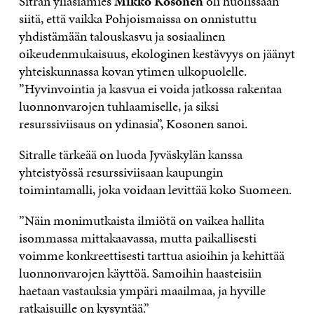
Sitran yliasiamies
Mikko Kosonen
oli huolissaan
siitä, että vaikka Pohjoismaissa on onnistuttu
yhdistämään talouskasvu ja sosiaalinen
oikeudenmukaisuus, ekologinen kestävyys on jäänyt
yhteiskunnassa kovan ytimen ulkopuolelle.
”Hyvinvointia ja kasvua ei voida jatkossa rakentaa
luonnonvarojen tuhlaamiselle, ja siksi
resurssiviisaus on ydinasia”, Kosonen sanoi.
Sitralle tärkeää on luoda Jyväskylän kanssa
yhteistyössä resurssiviisaan kaupungin
toimintamalli, joka voidaan levittää koko Suomeen.
”Näin monimutkaista ilmiötä on vaikea hallita
isommassa mittakaavassa, mutta paikallisesti
voimme konkreettisesti tarttua asioihin ja kehittää
luonnonvarojen käyttöä. Samoihin haasteisiin
haetaan vastauksia ympäri maailmaa, ja hyville
ratkaisuille on kysyntää.”