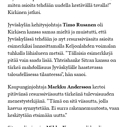
miten asioita tehdään uudella kestävällä tavalla!”
Kirkinen jatkoi.
Jyväskylän kehitysjohtaja
Timo Rusanen
oli
Kirkisen kanssa samaa mieltä ja muistutti, että
Jyväskylässä tehdään jo nyt resurssiviisaita asioita
esimerkiksi lannoittamalla Keljonlahden voimalan
tuhkalla lähialueen metsiä. ”Tällaisia esimerkkejä
pitää vain saada lisää. Yhteishanke Sitran kanssa on
tärkeä mahdollisuus Jyväskylälle haastavassa
taloudellisessa tilanteessa”, hän sanoi.
Kaupunginjohtaja
Markku Andersson
kertoi
pitävänsä resurssiviisautta tärkeänä tulevaisuuden
menestystekijänä. ”Tämä on sitä viisautta, jolla
kasvua synnytetään. Ei surra rakennemuutosta, vaan
keskitytään etsimään uutta.”