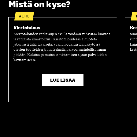
Mistä on kyse?
AIHE
Kiertotalous
Kes
Kiertotalouden ratkaisujen avulla voidaan vahvistaa luontoa
Suom
ja ratkaista ilmastokriisi. Kiertotaloudessa ei tuoteta
riip
jatkuvasti lisää tavaroita, vaan hyödynnetään käytössä
kuin
olevien tuotteiden ja materiaalien arvoa mahdollisimman
kest
pitkään. Kulutus perustuu omistamisen sijaan palveluiden
käyttämiseen.
LUE LISÄÄ