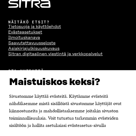
NÄITÄKÖ ETSIT?
Tietosuoja ja käyttöehdot
Evästeasetukset
Ilmoituskanava
Saavutettavuusseloste
Asiakirjajulkisuuskuvaus
Sitran digitaalinen viestintä ja verkkopalvelut
OTA YHTEYTTÄ
Suomen itsenäisyyden juhlarahasto Sitra
Maistuiskos keksi?
Itämerenkatu 11-13, PL 160,
00181 Helsinki
Sivustomme käyttää evästeitä. Käytämme evästeitä
Puhelin +358 294 618 991
Sähköpostiosoite
nähdäksemme mistä sisällöistä sivustomme käyttäjät ovat
etunimi.sukunimi@sitra.fi tai sitra@sitra.fi
kiinnostuneita ja mahdollistaaksemme joitakin sivuston
Saapumisohjeet
toiminnallisuuksia. Voit tutustua tarkemmin evästeiden
sisältöön ja hallita asetuksiasi evästeasetus-sivulla
Y-tunnus 0202132-3