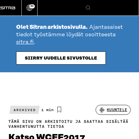
Siirry
FI
suoraan
Vaihda
Hae
sivuston
sisältöön
kieli
Olet Sitran arkistosivulla.
Ajantasaiset
tiedot työstämme löydät osoitteesta
sitra.fi
.
SIIRRY UUDELLE SIVUSTOLLE
Arvioitu
1 min
KUUNTELE
ARCHIVED
lukuaika
TÄMÄ SIVU ON ARKISTOITU JA SAATTAA SISÄLTÄÄ
VANHENTUNUTTA TIETOA
Katso WCEF2017