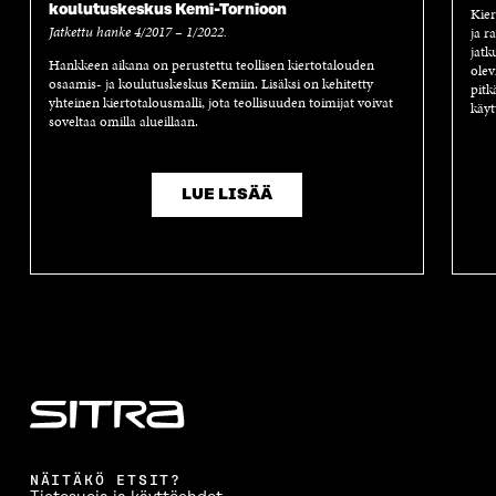
koulutuskeskus Kemi-Tornioon
Kier
Jatkettu hanke 4/2017 – 1/2022.
ja r
jatk
Hankkeen aikana on perustettu teollisen kiertotalouden
olev
osaamis- ja koulutuskeskus Kemiin. Lisäksi on kehitetty
pitk
yhteinen kiertotalousmalli, jota teollisuuden toimijat voivat
käyt
soveltaa omilla alueillaan.
LUE LISÄÄ
NÄITÄKÖ ETSIT?