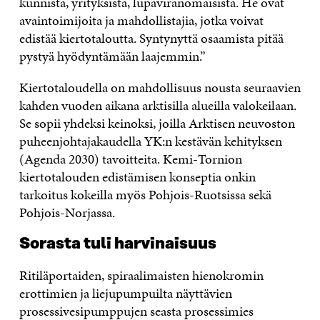
kunnista, yrityksistä, lupaviranomaisista. He ovat
avaintoimijoita ja mahdollistajia, jotka voivat
edistää kiertotaloutta. Syntynyttä osaamista pitää
pystyä hyödyntämään laajemmin.”
Kiertotaloudella on mahdollisuus nousta seuraavien
kahden vuoden aikana arktisilla alueilla valokeilaan.
Se sopii yhdeksi keinoksi, joilla Arktisen neuvoston
puheenjohtajakaudella YK:n kestävän kehityksen
(Agenda 2030) tavoitteita. Kemi-Tornion
kiertotalouden edistämisen konseptia onkin
tarkoitus kokeilla myös Pohjois-Ruotsissa sekä
Pohjois-Norjassa.
Sorasta tuli harvinaisuus
Ritiläportaiden, spiraalimaisten hienokromin
erottimien ja liejupumpuilta näyttävien
prosessivesipumppujen seasta prosessimies