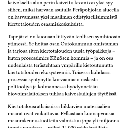
kaivokselta alun perin kaivettu kromi on yksi syy
siihen, miksi harvaan asutulla Peräpohjolan alueella
on kasvamassa yksi maailman edistyksellisimmistä
kiertotalouden osaamiskeskuksista.
Tapojärvi on kuonaan liittyvän teollisen symbioosin
ytimessä. Se hoitaa osan Outokummun omistaman
ja tarjoaa siten kiertotalouden uusia työpaikkoja –
kuten prosessimies Könösen hommia – ja on osa
uudenlaista terästehtaan ympärille kietoutunutta
kiertotalouden ekosysteemiä. Toisessa kohdassa
prosessia syntynyttä korvaamaan raskasta
polttoöljyä ja kolmannessa hyödynnetään
biovoimalaitoksen
tuhkaa
kaivoskuilujen täytöissä.
Kiertotalousratkaisuissa liikkuvien materiaalien
määrät ovat vaikuttavia. Pelkästään kuonaperäisiä
maanrakennustuotteita valmistuu jopa yli miljoona
tonnia vuodessa – miltei 24 000 rekkalastillista.