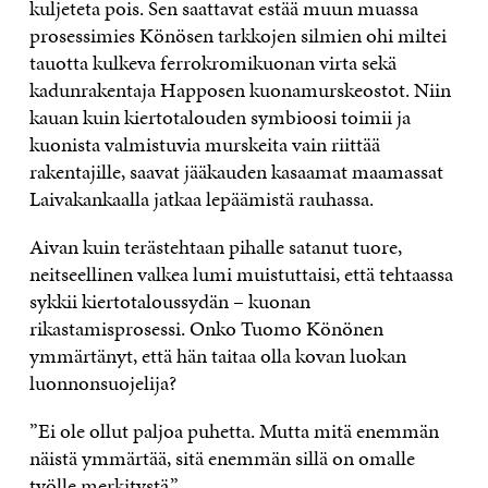
kuljeteta pois. Sen saattavat estää muun muassa
prosessimies Könösen tarkkojen silmien ohi miltei
tauotta kulkeva ferrokromikuonan virta sekä
kadunrakentaja Happosen kuonamurskeostot. Niin
kauan kuin kiertotalouden symbioosi toimii ja
kuonista valmistuvia murskeita vain riittää
rakentajille, saavat jääkauden kasaamat maamassat
Laivakankaalla jatkaa lepäämistä rauhassa.
Aivan kuin terästehtaan pihalle satanut tuore,
neitseellinen valkea lumi muistuttaisi, että tehtaassa
sykkii kiertotaloussydän – kuonan
rikastamisprosessi. Onko Tuomo Könönen
ymmärtänyt, että hän taitaa olla kovan luokan
luonnonsuojelija?
”Ei ole ollut paljoa puhetta. Mutta mitä enemmän
näistä ymmärtää, sitä enemmän sillä on omalle
työlle merkitystä.”