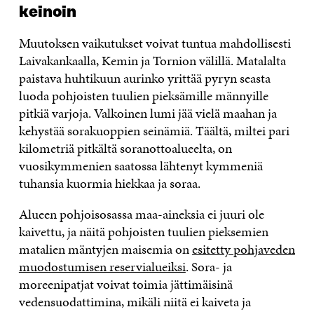
keinoin
Muutoksen vaikutukset voivat tuntua mahdollisesti
Laivakankaalla, Kemin ja Tornion välillä. Matalalta
paistava huhtikuun aurinko yrittää pyryn seasta
luoda pohjoisten tuulien pieksämille männyille
pitkiä varjoja. Valkoinen lumi jää vielä maahan ja
kehystää sorakuoppien seinämiä. Täältä, miltei pari
kilometriä pitkältä soranottoalueelta, on
vuosikymmenien saatossa lähtenyt kymmeniä
tuhansia kuormia hiekkaa ja soraa.
Alueen pohjoisosassa maa-aineksia ei juuri ole
kaivettu, ja näitä pohjoisten tuulien pieksemien
matalien mäntyjen maisemia on
esitetty pohjaveden
muodostumisen reservialueiksi
. Sora- ja
moreenipatjat voivat toimia jättimäisinä
vedensuodattimina, mikäli niitä ei kaiveta ja