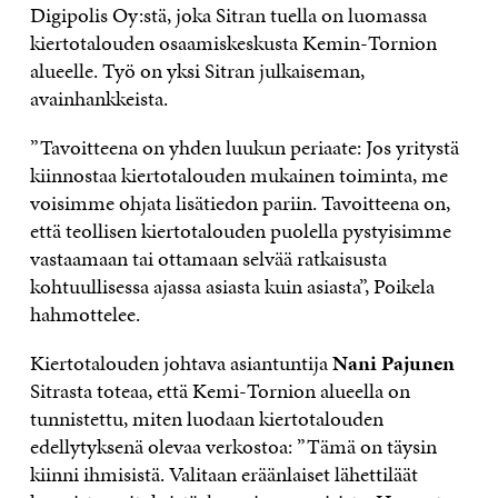
Digipolis Oy:stä, joka Sitran tuella on luomassa
kiertotalouden osaamiskeskusta Kemin-Tornion
alueelle. Työ on yksi Sitran julkaiseman,
avainhankkeista.
”Tavoitteena on yhden luukun periaate: Jos yritystä
kiinnostaa kiertotalouden mukainen toiminta, me
voisimme ohjata lisätiedon pariin. Tavoitteena on,
että teollisen kiertotalouden puolella pystyisimme
vastaamaan tai ottamaan selvää ratkaisusta
kohtuullisessa ajassa asiasta kuin asiasta”, Poikela
hahmottelee.
Kiertotalouden johtava asiantuntija
Nani Pajunen
Sitrasta toteaa, että Kemi-Tornion alueella on
tunnistettu, miten luodaan kiertotalouden
edellytyksenä olevaa verkostoa: ”Tämä on täysin
kiinni ihmisistä. Valitaan eräänlaiset lähettiläät