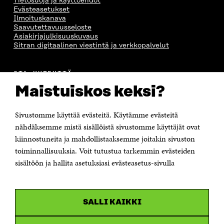
Tietosuoja ja käyttöehdot
Evästeasetukset
Ilmoituskanava
Saavutettavuusseloste
Asiakirjajulkisuuskuvaus
Sitran digitaalinen viestintä ja verkkopalvelut
OTA YHTEYTTÄ
Suomen itsenäisyyden juhlarahasto Sitra
Maistuiskos keksi?
Itämerenkatu 11-13, PL 160,
00181 Helsinki
Sivustomme käyttää evästeitä. Käytämme evästeitä
Puhelin +358 294 618 991
Sähköpostiosoite
nähdäksemme mistä sisällöistä sivustomme käyttäjät ovat
etunimi.sukunimi@sitra.fi tai sitra@sitra.fi
kiinnostuneita ja mahdollistaaksemme joitakin sivuston
toiminnallisuuksia. Voit tutustua tarkemmin evästeiden
Saapumisohjeet
sisältöön ja hallita asetuksiasi evästeasetus-sivulla
Y-tunnus 0202132-3
OLEMME NÄISSÄ SOMEISSA
SALLI KAIKKI
Facebook
Avautuu
uudessa