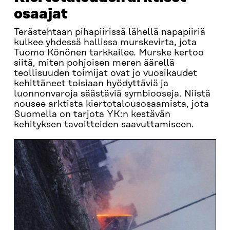
osaajat
Terästehtaan pihapiirissä lähellä napapiiriä
kulkee yhdessä hallissa murskevirta, jota
Tuomo Könönen tarkkailee. Murske kertoo
siitä, miten pohjoisen meren äärellä
teollisuuden toimijat ovat jo vuosikaudet
kehittäneet toisiaan hyödyttäviä ja
luonnonvaroja säästäviä symbiooseja. Niistä
nousee arktista kiertotalousosaamista, jota
Suomella on tarjota YK:n kestävän
kehityksen tavoitteiden saavuttamiseen.