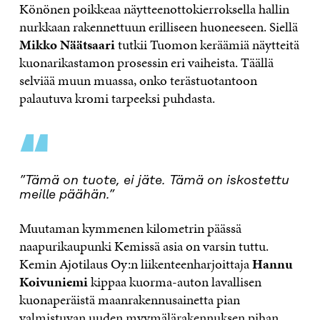
Könönen poikkeaa näytteenottokierroksella hallin
nurkkaan rakennettuun erilliseen huoneeseen. Siellä
Mikko Näätsaari
tutkii Tuomon keräämiä näytteitä
kuonarikastamon prosessin eri vaiheista. Täällä
selviää muun muassa, onko terästuotantoon
palautuva kromi tarpeeksi puhdasta.
“
”Tämä on tuote, ei jäte. Tämä on iskostettu
meille päähän.”
Muutaman kymmenen kilometrin päässä
naapurikaupunki Kemissä asia on varsin tuttu.
Kemin Ajotilaus Oy:n liikenteenharjoittaja
Hannu
Koivuniemi
kippaa kuorma-auton lavallisen
kuonaperäistä maanrakennusainetta pian
valmistuvan uuden myymälärakennuksen pihan