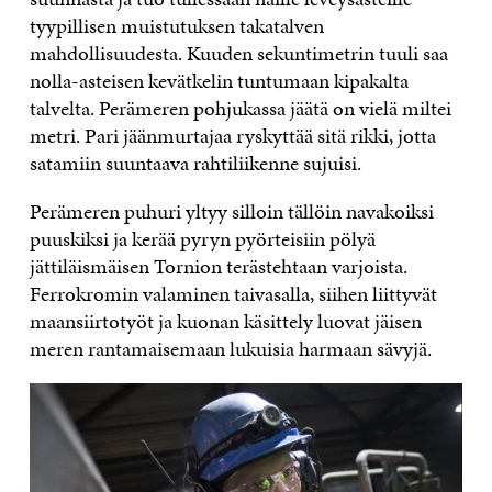
tyypillisen muistutuksen takatalven
mahdollisuudesta. Kuuden sekuntimetrin tuuli saa
nolla-asteisen kevätkelin tuntumaan kipakalta
talvelta. Perämeren pohjukassa jäätä on vielä miltei
metri. Pari jäänmurtajaa ryskyttää sitä rikki, jotta
satamiin suuntaava rahtiliikenne sujuisi.
Perämeren puhuri yltyy silloin tällöin navakoiksi
puuskiksi ja kerää pyryn pyörteisiin pölyä
jättiläismäisen Tornion terästehtaan varjoista.
Ferrokromin valaminen taivasalla, siihen liittyvät
maansiirtotyöt ja kuonan käsittely luovat jäisen
meren rantamaisemaan lukuisia harmaan sävyjä.