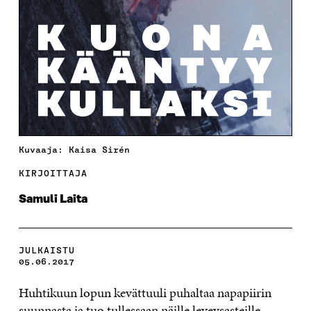
Kuvaaja: Kaisa Sirén
KIRJOITTAJA
Samuli Laita
JULKAISTU
05.06.2017
Huhtikuun lopun kevättuuli puhaltaa napapiirin
suunnasta ja tuo tullessaan näille leveysasteille