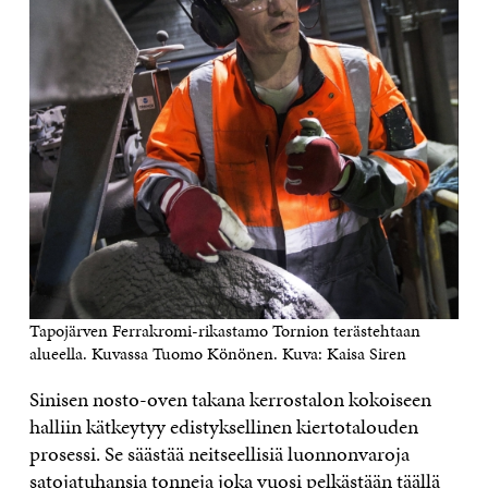
Tapojärven Ferrakromi-rikastamo Tornion terästehtaan
alueella. Kuvassa Tuomo Könönen. Kuva: Kaisa Siren
Sinisen nosto-oven takana kerrostalon kokoiseen
halliin kätkeytyy edistyksellinen kiertotalouden
prosessi. Se säästää neitseellisiä luonnonvaroja
satojatuhansia tonneja joka vuosi pelkästään täällä