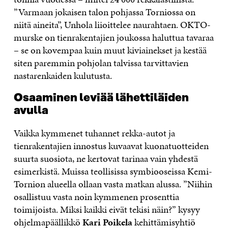
”Varmaan jokaisen talon pohjassa Torniossa on
niitä aineita”, Unhola liioittelee naurahtaen. OKTO-
murske on tienrakentajien joukossa haluttua tavaraa
– se on kovempaa kuin muut kiviainekset ja kestää
siten paremmin pohjolan talvissa tarvittavien
nastarenkaiden kulutusta.
Osaaminen leviää lähettiläiden
avulla
Vaikka kymmenet tuhannet rekka-autot ja
tienrakentajien innostus kuvaavat kuonatuotteiden
suurta suosiota, ne kertovat tarinaa vain yhdestä
esimerkistä. Muissa teollisissa symbiooseissa Kemi-
Tornion alueella ollaan vasta matkan alussa. ”Niihin
osallistuu vasta noin kymmenen prosenttia
toimijoista. Miksi kaikki eivät tekisi näin?” kysyy
ohjelmapäällikkö
Kari Poikela
kehittämisyhtiö