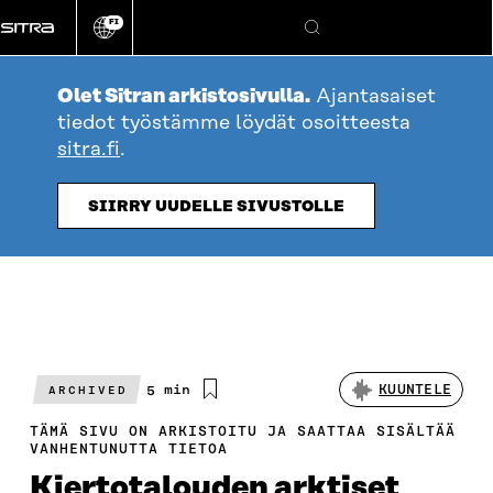
Siirry
FI
suoraan
Vaihda
Hae
sivuston
sisältöön
kieli
Olet Sitran arkistosivulla.
Ajantasaiset
tiedot työstämme löydät osoitteesta
sitra.fi
.
SIIRRY UUDELLE SIVUSTOLLE
Arvioitu
5 min
KUUNTELE
ARCHIVED
lukuaika
TÄMÄ SIVU ON ARKISTOITU JA SAATTAA SISÄLTÄÄ
VANHENTUNUTTA TIETOA
Kiertotalouden arktiset