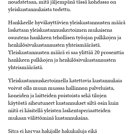
noudatetaan, mitä jäljempänä tässä kohdassa on
yleiskustannuksista todettu.
Hankkeelle hyväksyttävien yleiskustannusten määrä
lasketaan yleiskustannuskertoimen mukaisena
osuutena hankkeen tehollisen työajan palkkojen ja
henkilösivukustannusten yhteismäärästä.
Yleiskustannusten määrä ei saa ylittää 20 prosenttia
hankkeen palkkojen ja henkilösivukustannusten
yhteismäärästä.
Yleiskustannuskertoimella katettavia kustannuksia
voivat olla muun muassa hallinnon palveluista,
koneiden ja laitteiden poistoista sekä tilojen
käytöstä aiheutuneet kustannukset siltä osin kuin
niitä ei käsitellä yleisten laskentaperiaatteiden
mukaan välittöminä kustannuksina.
Sitra ei korvaa hakijalle hakukuluja eikä