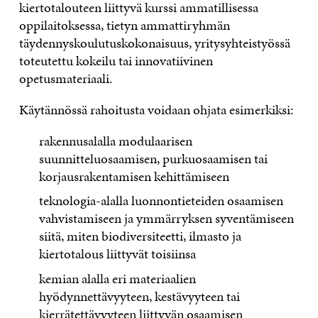
kiertotalouteen liittyvä kurssi ammatillisessa
oppilaitoksessa, tietyn ammattiryhmän
täydennyskoulutuskokonaisuus, yritysyhteistyössä
toteutettu kokeilu tai innovatiivinen
opetusmateriaali.
Käytännössä rahoitusta voidaan ohjata esimerkiksi:
rakennusalalla modulaarisen
suunnitteluosaamisen, purkuosaamisen tai
korjausrakentamisen kehittämiseen
teknologia-alalla luonnontieteiden osaamisen
vahvistamiseen ja ymmärryksen syventämiseen
siitä, miten biodiversiteetti, ilmasto ja
kiertotalous liittyvät toisiinsa
kemian alalla eri materiaalien
hyödynnettävyyteen, kestävyyteen tai
kierrätettävyyteen liittyvän osaamisen