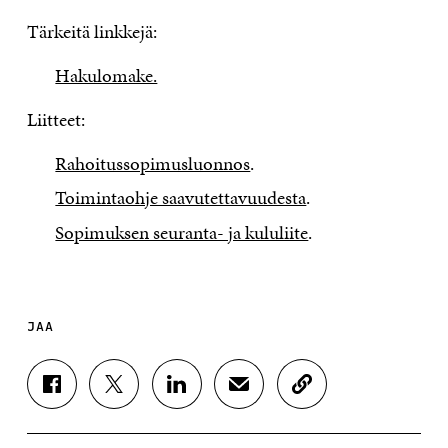
Tärkeitä linkkejä:
Hakulomake.
Liitteet:
Rahoitussopimusluonnos
.
Toimintaohje saavutettavuudesta
.
Sopimuksen seuranta- ja kululiite
.
JAA
J
J
J
J
K
A
A
A
A
O
A
A
A
A
P
F
T
L
S
I