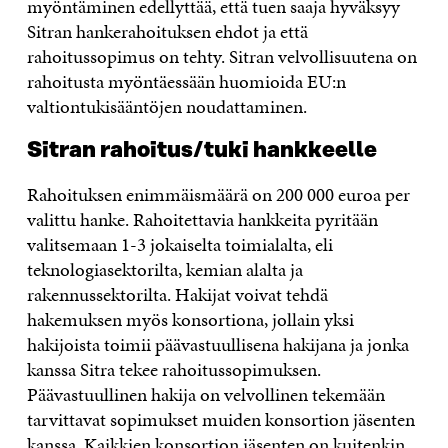
myöntäminen edellyttää, että tuen saaja hyväksyy
Sitran hankerahoituksen ehdot ja että
rahoitussopimus on tehty. Sitran velvollisuutena on
rahoitusta myöntäessään huomioida EU:n
valtiontukisääntöjen noudattaminen.
Sitran rahoitus/tuki hankkeelle
Rahoituksen enimmäismäärä on 200 000 euroa per
valittu hanke. Rahoitettavia hankkeita pyritään
valitsemaan 1-3 jokaiselta toimialalta, eli
teknologiasektorilta, kemian alalta ja
rakennussektorilta. Hakijat voivat tehdä
hakemuksen myös konsortiona, jollain yksi
hakijoista toimii päävastuullisena hakijana ja jonka
kanssa Sitra tekee rahoitussopimuksen.
Päävastuullinen hakija on velvollinen tekemään
tarvittavat sopimukset muiden konsortion jäsenten
kanssa. Kaikkien konsortion jäsenten on kuitenkin