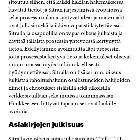
sitoutuu siihen, että kaikki hakijan hakemuksessa
kuvatut tiedot ja Sitran järjestämissä työpajoissa
sekä prosessin aikana syntyvät ideat ja materiaalit
ovat julkisia sekä kaikkien vapaasti käytettävissä.
Sitralla ja osapuolilla on vapaa oikeus julkaista ja
käyttää tällaista prosessin yhteydessä kertynyttä
tietoa. Edellytämme avoimuutta läpi prosessin,
jotta prosessista kertyvä tieto ja kokemukset olisivat
muun muassa myös tutkimuksellisesti
hyödynnettävissä. Sitralla on lisäksi mm. oikeus
julkistaa rahoitushakuun osallistuneiden hakijoiden
nimet ja ehdotukset sisäisillä sekä ulkoisilla
verkkosivuillaan sekä muussa toiminnassaan.
Hankkeeseen liittyvät tapaamiset ovat kaikille
avoimia.
Asiakirjojen julkisuus
Sitralla on oikeus antaa julkisuuslain (”JulkL”) (L