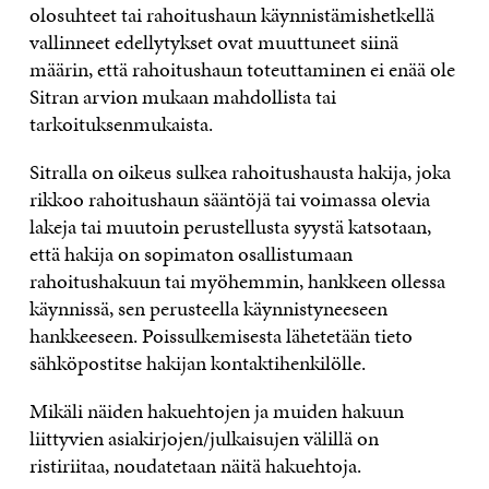
olosuhteet tai rahoitushaun käynnistämishetkellä
vallinneet edellytykset ovat muuttuneet siinä
määrin, että rahoitushaun toteuttaminen ei enää ole
Sitran arvion mukaan mahdollista tai
tarkoituksenmukaista.
Sitralla on oikeus sulkea rahoitushausta hakija, joka
rikkoo rahoitushaun sääntöjä tai voimassa olevia
lakeja tai muutoin perustellusta syystä katsotaan,
että hakija on sopimaton osallistumaan
rahoitushakuun tai myöhemmin, hankkeen ollessa
käynnissä, sen perusteella käynnistyneeseen
hankkeeseen. Poissulkemisesta lähetetään tieto
sähköpostitse hakijan kontaktihenkilölle.
Mikäli näiden hakuehtojen ja muiden hakuun
liittyvien asiakirjojen/julkaisujen välillä on
ristiriitaa, noudatetaan näitä hakuehtoja.