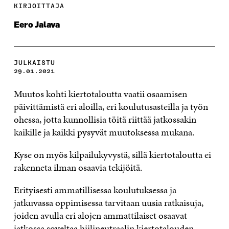
KIRJOITTAJA
Eero Jalava
JULKAISTU
29.01.2021
Muutos kohti kiertotaloutta vaatii osaamisen
päivittämistä eri aloilla, eri koulutusasteilla ja työn
ohessa, jotta kunnollisia töitä riittää jatkossakin
kaikille ja kaikki pysyvät muutoksessa mukana.
Kyse on myös kilpailukyvystä, sillä kiertotaloutta ei
rakenneta ilman osaavia tekijöitä.
Erityisesti ammatillisessa koulutuksessa ja
jatkuvassa oppimisessa tarvitaan uusia ratkaisuja,
joiden avulla eri alojen ammattilaiset osaavat
jatkossa soveltaa hiilineutraalin kiertotalouden