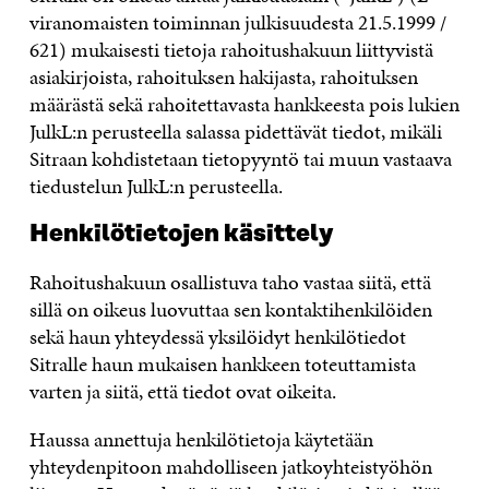
viranomaisten toiminnan julkisuudesta 21.5.1999 /
621) mukaisesti tietoja rahoitushakuun liittyvistä
asiakirjoista, rahoituksen hakijasta, rahoituksen
määrästä sekä rahoitettavasta hankkeesta pois lukien
JulkL:n perusteella salassa pidettävät tiedot, mikäli
Sitraan kohdistetaan tietopyyntö tai muun vastaava
tiedustelun JulkL:n perusteella.
Henkilötietojen käsittely
Rahoitushakuun osallistuva taho vastaa siitä, että
sillä on oikeus luovuttaa sen kontaktihenkilöiden
sekä haun yhteydessä yksilöidyt henkilötiedot
Sitralle haun mukaisen hankkeen toteuttamista
varten ja siitä, että tiedot ovat oikeita.
Haussa annettuja henkilötietoja käytetään
yhteydenpitoon mahdolliseen jatkoyhteistyöhön