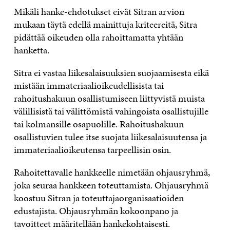
Mikäli hanke-ehdotukset eivät Sitran arvion
mukaan täytä edellä mainittuja kriteereitä, Sitra
pidättää oikeuden olla rahoittamatta yhtään
hanketta.
Sitra ei vastaa liikesalaisuuksien suojaamisesta eikä
mistään immateriaalioikeudellisista tai
rahoitushakuun osallistumiseen liittyvistä muista
välillisistä tai välittömistä vahingoista osallistujille
tai kolmansille osapuolille. Rahoitushakuun
osallistuvien tulee itse suojata liikesalaisuutensa ja
immateriaalioikeutensa tarpeellisin osin.
Rahoitettavalle hankkeelle nimetään ohjausryhmä,
joka seuraa hankkeen toteuttamista. Ohjausryhmä
koostuu Sitran ja toteuttajaorganisaatioiden
edustajista. Ohjausryhmän kokoonpano ja
tavoitteet määritellään hankekohtaisesti.