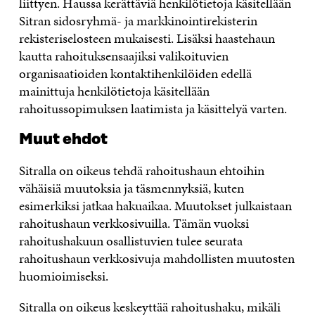
liittyen. Haussa kerättäviä henkilötietoja käsitellään
Sitran sidosryhmä- ja markkinointirekisterin
rekisteriselosteen mukaisesti. Lisäksi haastehaun
kautta rahoituksensaajiksi valikoituvien
organisaatioiden kontaktihenkilöiden edellä
mainittuja henkilötietoja käsitellään
rahoitussopimuksen laatimista ja käsittelyä varten.
Muut ehdot
Sitralla on oikeus tehdä rahoitushaun ehtoihin
vähäisiä muutoksia ja täsmennyksiä, kuten
esimerkiksi jatkaa hakuaikaa. Muutokset julkaistaan
rahoitushaun verkkosivuilla. Tämän vuoksi
rahoitushakuun osallistuvien tulee seurata
rahoitushaun verkkosivuja mahdollisten muutosten
huomioimiseksi.
Sitralla on oikeus keskeyttää rahoitushaku, mikäli