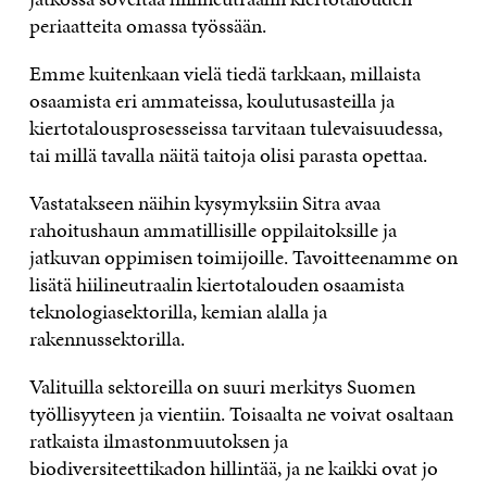
periaatteita omassa työssään.
Emme kuitenkaan vielä tiedä tarkkaan, millaista
osaamista eri ammateissa, koulutusasteilla ja
kiertotalousprosesseissa tarvitaan tulevaisuudessa,
tai millä tavalla näitä taitoja olisi parasta opettaa.
Vastatakseen näihin kysymyksiin Sitra avaa
rahoitushaun ammatillisille oppilaitoksille ja
jatkuvan oppimisen toimijoille. Tavoitteenamme on
lisätä hiilineutraalin kiertotalouden osaamista
teknologiasektorilla, kemian alalla ja
rakennussektorilla.
Valituilla sektoreilla on suuri merkitys Suomen
työllisyyteen ja vientiin. Toisaalta ne voivat osaltaan
ratkaista ilmastonmuutoksen ja
biodiversiteettikadon hillintää, ja ne kaikki ovat jo