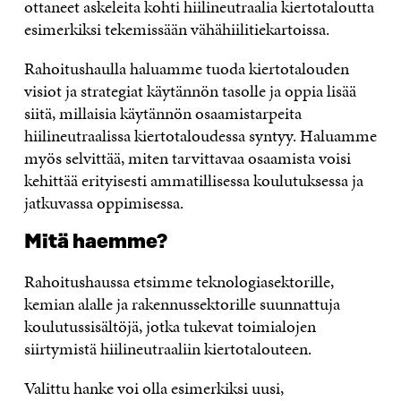
ottaneet askeleita kohti hiilineutraalia kiertotaloutta
esimerkiksi tekemissään vähähiilitiekartoissa.
Rahoitushaulla haluamme tuoda kiertotalouden
visiot ja strategiat käytännön tasolle ja oppia lisää
siitä, millaisia käytännön osaamistarpeita
hiilineutraalissa kiertotaloudessa syntyy. Haluamme
myös selvittää, miten tarvittavaa osaamista voisi
kehittää erityisesti ammatillisessa koulutuksessa ja
jatkuvassa oppimisessa.
Mitä haemme?
Rahoitushaussa etsimme teknologiasektorille,
kemian alalle ja rakennussektorille suunnattuja
koulutussisältöjä, jotka tukevat toimialojen
siirtymistä hiilineutraaliin kiertotalouteen.
Valittu hanke voi olla esimerkiksi uusi,