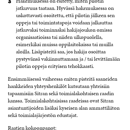
Hakemuksessa on esitetty, miten pilotin
jatkuvuus taataan. Hyvässä hakemuksessa on
uskottavasti osoitettu, että pilotin jälkeen sen
oppeja tai toimintatapoja voidaan jalkauttaa
jatkuvaksi toiminnaksi hakijajoukon omissa
organisaatioissa tai niiden ulkopuolella,
esimerkiksi muissa oppilaitoksissa tai muilla
aloilla. Lisäpisteitä saa, jos hakija osoittaa
pystyvänsä vakiinnuttamaan ja / tai levittämään
pilotin oppeja erityisen tehokkaasti.
Ensimmäisessä vaiheessa eniten pisteitä saaneiden
hankkeiden yhteyshenkilöt kutsutaan yhteisiin
tapaamisiin Sitran sekä toimialakohtaisen raadin
kanssa. Toimialakohtaisissa raadeissa ovat Sitran
asiantuntijoiden lisäksi kyseisen alan ammattiliiton
sekä toimialajärjestön edustajat.
Raatien kokoonpanot: