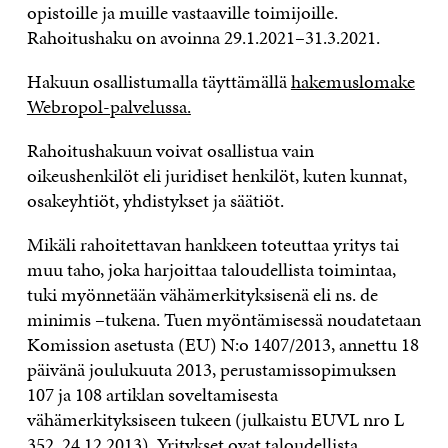
opistoille ja muille vastaaville toimijoille.
Rahoitushaku on avoinna 29.1.2021–31.3.2021.
Hakuun osallistumalla täyttämällä
hakemuslomake
Webropol-palvelussa.
Rahoitushakuun voivat osallistua vain
oikeushenkilöt eli juridiset henkilöt, kuten kunnat,
osakeyhtiöt, yhdistykset ja säätiöt.
Mikäli rahoitettavan hankkeen toteuttaa yritys tai
muu taho, joka harjoittaa taloudellista toimintaa,
tuki myönnetään vähämerkityksisenä eli ns. de
minimis –tukena. Tuen myöntämisessä noudatetaan
Komission asetusta (EU) N:o 1407/2013, annettu 18
päivänä joulukuuta 2013, perustamissopimuksen
107 ja 108 artiklan soveltamisesta
vähämerkityksiseen tukeen (julkaistu EUVL nro L
352, 24.12.2013). Yritykset ovat taloudellista