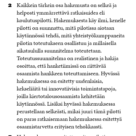
Kaikkein tärkein osa hakemusta on selkeä ja
helposti ymmärrettävä ratkaisuidea eli
koulutuspilotti. Hakemuksesta käy ilmi, kenelle
pilotti on suunnattu, mitä pilotissa aiotaan
käytännössä tehdä, mitä yhteistyökumppaneita
pilotin toteutukseen osallistuu ja millaisella
aikataululla suunnitelma toteutetaan.
Toteutussuunnitelma on realistinen ja hakija
osoittaa, että hanketiimissä on riittävää
osaamista hankkeen toteuttamiseen. Hyvässä
hakemuksessa on esitetty uudenlaisia,
kekseliäitä tai innovatiivisia toimintatapoja,
joilla kiertotalousosaamista kehitetään
käytännössä. Lisäksi hyvässä hakemuksessa
perustellaan selkeästi, miksi juuri tämä pilotti
on paras ratkaisemaan hakemuksessa esitettyä
osaamistarvetta erityisen tehokkaasti.