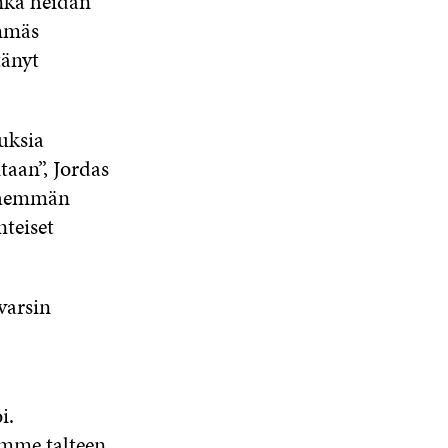
inka heidän
emmäs
tänyt
uksia
aan”, Jordas
vähemmän
teiset
varsin
i.
mme talteen