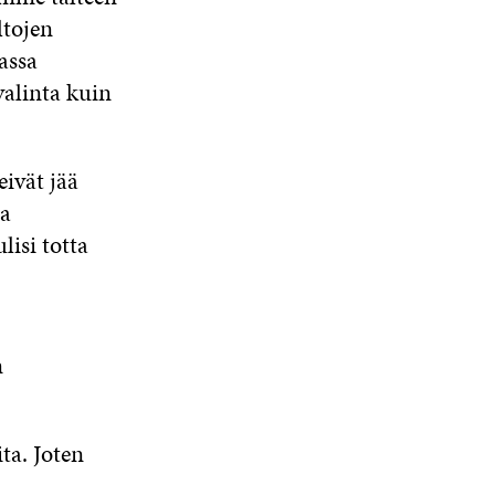
ltojen
assa
valinta kuin
eivät jää
ja
lisi totta
n
ta. Joten