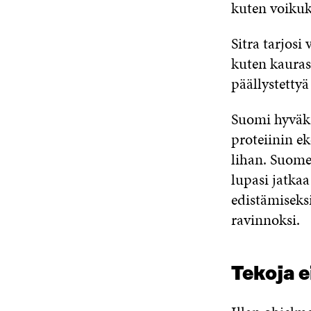
kuten voikuk
Sitra tarjosi
kuten kauras
päällystettyä
Suomi hyväks
proteiinin e
lihan. Suome
lupasi jatka
edistämiseks
ravinnoksi.
Tekoja e