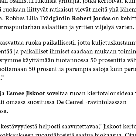
an osallistui lukuisia yrittäjiä, jotka kertoivat, ku
 ruokaan liittyvät ratkaisut vievät meitä yhä läh
ta. Robbes Lilla Trädgårdin
Robert Jordas
on kehit
rospuutarhan salaattien ja yrttien viljelyä varten.
asvattaa ruoka paikallisesti, jotta kuljetuskustann
ntää ja paikalliset ihmiset saadaan mukaan toimint
Pystymme käyttämään tuotannossa 50 prosenttia 
tuottamaan 50 prosenttia parempia satoja kuin perin
.”
ija
Esmee Jiskoot
soveltaa ruoan kiertotalousideaa 
sti omassa suositussa De Ceuvel -ravintolassaan
sa.
estävyydestä helposti saavutettavaa,” Jiskoot kerto
okkaukseen ruoantähteistä saatua biokaasua. Ota