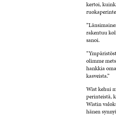
kertoi, kuin
ruokaperinte
”Länsimaine
rakentuu kol
sanoi.
”Ympäristös
olimme metsä
hankkia oma
kasveista.”
Wist kehui me
perinteistä,
Wistin valoku
hänen synnyi