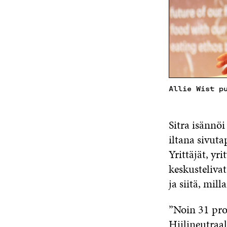
Allie Wist p
Sitra isännö
iltana sivuta
Yrittäjät, yri
keskusteliva
ja siitä, mill
”Noin 31 pro
Hiilineutraa