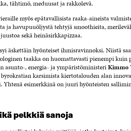
ka, tähtimö, meduusat ja rakkolevä.
 vieraille myös epätavallisista raaka-aineista valmis
ta ja havupuuöljystä tehtyjä smoothieita, merileväl
 juustoa sekä heinäsirkkapizzaa.
yi äskettäin hyönteiset ihmisravinnoksi. Niistä sa
kologinen taakka on huomattavasti pienempi kuin 
n asunto-, energia- ja ympäristöministeri
Kimmo T
a byrokratian karsimista kiertotalouden alan innov
i. Yhtenä esimerkkinä on juuri hyönteisten sallimi
ikä pelkkiä sanoja