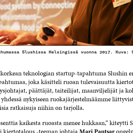
uhumassa Slushissa Helsingissä vuonna 2017. Kuva: 
i korkean teknologian startup-tapahtuma Slushin 
pahtumaa, joka käsitteli ruoan tulevaisuutta kierto
tysjohtajat, päättäjät, taiteilijat, maanviljelijät ja ko
t yhdessä nykyiseen ruokajärjestelmäämme liittyvis
aisia ratkaisuja niihin on tarjolla.
senttia kaikesta ruoasta menee hukkaan,” kiteytti S
li kiertotalous -teeman johtaja
Mari Pantsar
ongelm