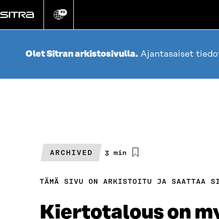
Siirry
suoraan
FI
Vaihda
sivuston
sisältöön
kieli
Olet Sitran arkistosivulla.
Ajantasaiset tied
ARCHIVED
Arvioitu
3 min
lukuaika
TÄMÄ SIVU ON ARKISTOITU JA SAATTAA S
Kiertotalous on m