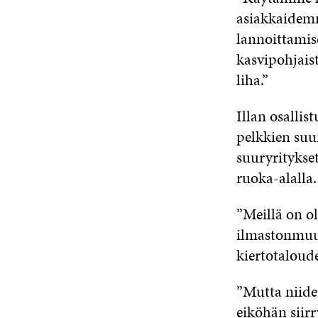
asiakkaidemm
lannoittamis
kasvipohjais
liha.”
Illan osallist
pelkkien suun
suuryritykset
ruoka-alalla.
”Meillä on ol
ilmastonmuut
kiertotaloud
”Mutta niide
eiköhän siirr