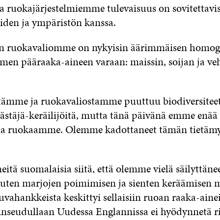
ka ruokajärjestelmiemme tulevaisuus on sovitettavi
iden ja ympäristön kanssa.
n ruokavaliomme on nykyisin äärimmäisen homoge
men pääraaka-aineen varaan: maissin, soijan ja ve
tämme ja ruokavaliostamme puuttuu biodiversitee
stäjä-keräilijöitä, mutta tänä päivänä emme enää
a ruokaamme. Olemme kadottaneet tämän tietäm
itä suomalaisia siitä, että olemme vielä säilyttäne
 kuten marjojen poimimisen ja sienten keräämisen m
vahankkeista keskittyi sellaisiin ruoan raaka-aineis
nseudullaan Uudessa Englannissa ei hyödynnetä rii