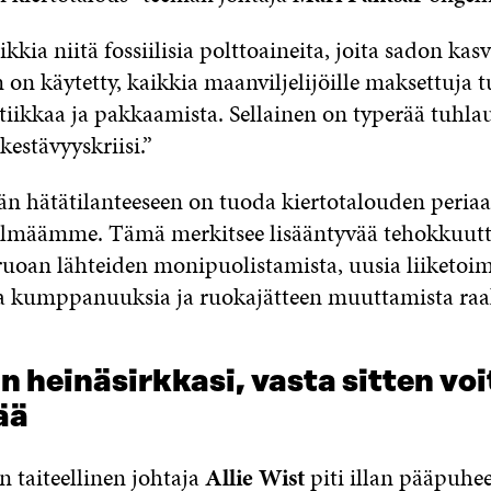
ikkia niitä fossiilisia polttoaineita, joita sadon ka
 on käytetty, kaikkia maanviljelijöille maksettuja t
tiikkaa ja pakkaamista. Sellainen on typerää tuhlau
estävyyskriisi.”
än hätätilanteeseen on tuoda kiertotalouden periaa
elmäämme. Tämä merkitsee lisääntyvää tehokkuutt
 ruoan lähteiden monipuolistamista, uusia liiketoi
ia kumppanuuksia ja ruokajätteen muuttamista raa
n heinäsirkkasi, vasta sitten vo
ää
n taiteellinen johtaja
Allie Wist
piti illan pääpuhe