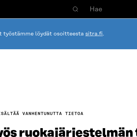
ot työstämme löydät osoitteesta
sitra.fi
.
ISÄLTÄÄ VANHENTUNUTTA TIETOA
yös ruokajärjestelmän 