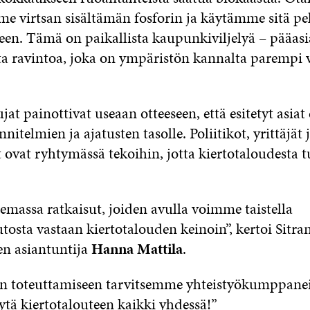
e virtsan sisältämän fosforin ja käytämme sitä pe
een. Tämä on paikallista kaupunkiviljelyä – pääasi
ta ravintoa, joka on ympäristön kannalta parempi 
ujat painottivat useaan otteeseen, että esitetyt asiat 
nitelmien ja ajatusten tasolle. Poliitikot, yrittäjät 
 ovat ryhtymässä tekoihin, jotta kiertotaloudesta tu
emassa ratkaisut, joiden avulla voimme taistella
osta vastaan kiertotalouden keinoin”, kertoi Sitra
en asiantuntija
Hanna Mattila
.
n toteuttamiseen tarvitsemme yhteistyökumppanei
ytä kiertotalouteen kaikki yhdessä!”