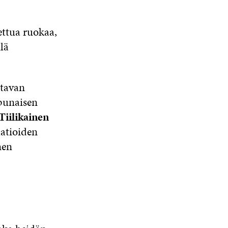
tettua ruokaa,
lä
atavan
punaisen
iilikainen
aatioiden
nen