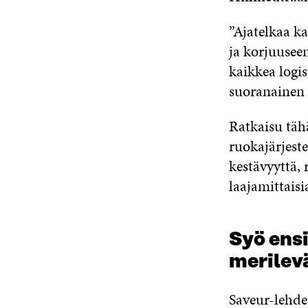
”Ajatelkaa ka
ja korjuuseen
kaikkea logis
suoranainen k
Ratkaisu täh
ruokajärjest
kestävyyttä,
laajamittais
Syö ensi
merilev
Saveur-lehde