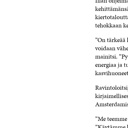
Illan ohjelma
kehittämänsä
kiertotalout
tehokkaan ker
”On tärkeää k
voidaan vähe
mainitsi. ”
energiaa ja 
kasvihuoneet
Ravintoloits
kirjaimellise
Amsterdamis
”Me teemme k
”Käytämme k