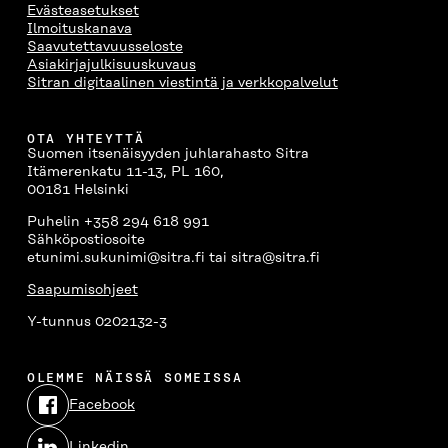
Evästeasetukset
Ilmoituskanava
Saavutettavuusseloste
Asiakirjajulkisuuskuvaus
Sitran digitaalinen viestintä ja verkkopalvelut
OTA YHTEYTTÄ
Suomen itsenäisyyden juhlarahasto Sitra
Itämerenkatu 11-13, PL 160,
00181 Helsinki
Puhelin +358 294 618 991
Sähköpostiosoite
etunimi.sukunimi@sitra.fi tai sitra@sitra.fi
Saapumisohjeet
Y-tunnus 0202132-3
OLEMME NÄISSÄ SOMEISSA
Facebook
Avautuu
uudessa
Linkedin