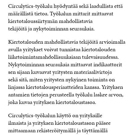
Circulytics
-työkalu
hyöd
y
ntää
sekä laadullis
ta
että
määrällis
tä
tietoa
. Työkalun mittarit mittaavat
kiertotaloussiirtymän mahdollistavia
tekijöitä
ja
nykytoiminnan seurauksia.
Kiertotalouden mahdollistavia tekijöitä arvioimalla
avulla yritykset voivat tunnistaa kiertotalouden
liiketoimintamahdollisuuksiaan tulevaisuudessa.
Nykytoiminnan seurauksia mittaavat indikaattorit
sen sijaan kuvaavat yritysten materiaalivirtoja
sekä
sitä,
miten yritysten nykyinen toiminta on
linjassa kiertotalousperiaatteiden kanssa. Yrityksen
antamien tietojen perusteella työkalu laskee arvon,
joka kuvaa yrityksen kiertotaloustasoa.
Circulytics
-työkalun
käyttö on yrityksille
ilmaista
ja
yrityksen kiertotaloustason pääsee
mittaamaan
rekisteröitymällä ja täyttämällä