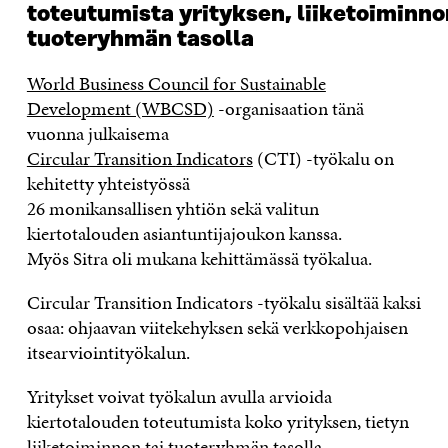
t
oteutumista
yrityksen
,
liiketoiminno
tuoteryhmän
tasolla
World Business Council for Sustainable
Development (WBCSD)
-organisaation tänä
vuonna julkaisema
Circular
Transition
Indicators
(CTI) -työkalu
on
kehitetty yhteistyössä
26
monikansallis
en
yhtiö
n
sekä
valitun
kiertotalouden asiantuntijajoukon kanssa
.
Myös
Sitra
oli mukana kehittämässä työkalua.
Circular
Transition
Indicators
-työkalu
sisältää kaksi
osaa: ohjaavan viitekehyksen sekä verkkopohjaisen
itsearviointityökalun.
Yritykset
voivat
työkalun avulla
arvioida
kiertotalouden
toteutumista
koko yrityksen
,
tietyn
liiketoiminnon tai tuoteryhmän tasolla.