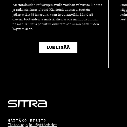
Kiertotalouden ratkaisujen avulla voidaan vahvistaa luontoa
Suom
ja ratkaista ilmastokriisi. Kiertotaloudessa ei tuoteta
riip
jatkuvasti lisää tavaroita, vaan hyödynnetään käytössä
kuin
olevien tuotteiden ja materiaalien arvoa mahdollisimman
kest
pitkään. Kulutus perustuu omistamisen sijaan palveluiden
käyttämiseen.
LUE LISÄÄ
NÄITÄKÖ ETSIT?
Tietosuoja ja käyttöehdot