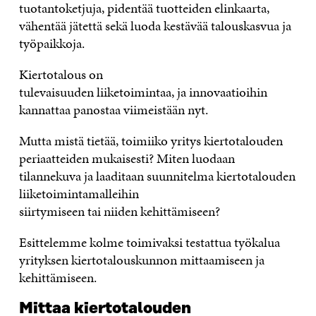
tuotantoketjuja, pidentää tuotteiden elinkaarta,
vähentää jätettä sekä luoda kestävää talouskasvua ja
työpaikkoja.
Kiertotalous on
tulevaisuuden liiketoimintaa, ja innovaatioihin
kannattaa panostaa viimeistään nyt.
Mutta mistä tietää, toimiiko yritys kiertotalouden
periaatteiden mukaisesti?
Miten luodaan
tilannekuva ja
laaditaan
suunnitelma kiertotalouden
liiketoimintamalleihin
siirtymiseen
tai
nii
d
en
kehittämiseen
?
Esittelemme kolme
toimivaksi testattua
työkalua
yrityksen kiertotalouskunnon mittaamiseen ja
kehittämiseen.
Mittaa
kiertotalouden