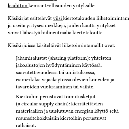
laadittiin
kemianteollisuuden yrityksille
.
Käsikirja
t
esittele
vät
viisi
kiertotalouden
liiketoimintam
ja useita yritysesimerkkejä, joiden kautta yritykset
voivat lähestyä hiilineutraalia kiertotaloutta.
Käsikirj
oi
ssa käsiteltävät liiketoimintamallit ovat:
Jakamisalustat (
sharing
platform
): yhteisten
jakoalustojen hyödyntäminen käytössä,
saavutettavuudessa tai omistuksessa,
esimerkiksi vajaakäytössä olevien koneiden ja
tavaroiden vuokraaminen tai vaihto
.
Kiertoihin perustuvat toimitusketjut
(a
circular
supply
chain
): kierrätettävien
materiaalien ja uusiutuvan energian käyttö sekä
resurssitehokkaisiin kiertoihin perustuvat
ratkaisut
.