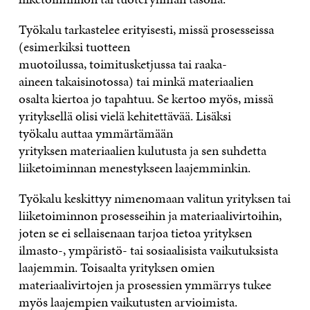
Työkalu
tarkastelee erityisesti,
missä prosesseissa
(esimerkiksi tuotteen
muotoilussa,
toimitusketjussa
tai raaka-
aineen
takaisinotossa)
tai minkä materiaalien
osalta
kiertoa jo
tapahtuu
. Se kertoo myös,
missä
yrityksellä olisi vielä kehitettävää.
Lisäksi
t
yökalu
auttaa ymmärtämään
yrityksen
materiaalien kulutusta ja sen suhdetta
liiketoimi
nnan menestykseen laajemminkin.
Työkalu
keskittyy nimenomaan valitun yrityksen tai
liiketoiminnon prosesseihin ja materiaalivirtoihin,
joten se ei sellaisenaan tarjoa tietoa yrityksen
ilmasto-, ympäristö- tai
sosiaalisista vaikutuksista
laajemmin.
Toisaalta yrityksen om
ien
materiaalivirtojen ja prosessien ymmärrys tukee
myös laajempien vaikutusten arvioimista.