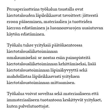
Perusperiaatteina työkalun taustalla ovat
kiertotalouden läpileikkaavat tavoitteet: jätteestä
eroon pääseminen, materiaalien ja tuotteiden
kierron edistäminen ja luonnonvarojen uusiutuvan
käytön edistäminen.
Työkalu tukee yrityksiä päätöksenteossa
kiertotalousliiketoiminnan
omaksumiseksi
:
se
nostaa esiin painopisteitä
kiertotalousliiketoiminnan kehittämiseksi, lisää
kiertotaloustoiminnan läpinäkyvyyttä sekä
mahdollistaa läpileikkaavasti yrityksen
kiertotaloustoiminnan mittaamisen.
Työkalua
voivat soveltaa sekä materiaaliseen että
immateriaaliseen tuotantoon keskittyvät yritykset,
kuten palvelutuottajat
.