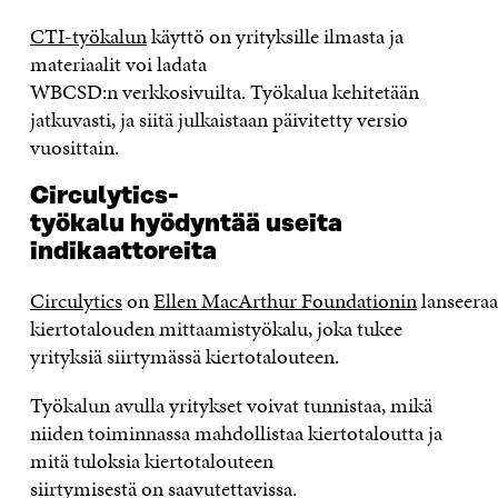
CTI
-työkalun
käyttö on yrityksille ilmasta ja
materiaalit voi ladata
WBC
SD:n
verkkosivuilta
.
T
yökalua kehitetään
jatkuvasti, ja s
iitä julkaistaan päivitetty versio
vuosittain.
Circulytics
-
työkalu
hyödyntää
useita
indikaattoreita
Circulytics
on
Ellen
MacArthur
Foundationin
lanseera
kiertotalouden mitta
amis
työkalu, joka tukee
yrityksiä
siirtymässä kiertotalouteen
.
Työkalun avulla yritykset voivat tunnistaa, mikä
niiden toiminnassa mahdollistaa kiertotaloutta ja
mitä tuloksia
kiertotalouteen
siirtymisestä
on
saavutettavissa
.