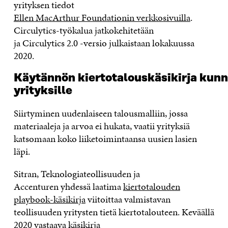
yrityksen tiedot
Ellen MacArthur Foundationin verkkosivuilla
.
Circulytics
-työkalu
a jatkokehitetään
ja
Circulytics
2.0 -versio julkaistaan lokakuussa
2020.
K
äytännön
kiertotalous
käsikirj
a
kunni
yrityksille
Siirtyminen uudenlaiseen talousmalliin, jossa
materiaaleja ja arvoa ei hukata, vaatii yrityksiä
katsomaan koko liiketoimintaansa uusien lasien
läpi.
Sitran
,
T
eknologiateollisuuden
ja
Accenturen
yhdessä
laatima
kiertotalouden
playbook-käsikirja
viitoittaa
valmistavan
teollisuuden yritysten tietä kiertotalouteen
. Keväällä
2020
vastaava käsikirja