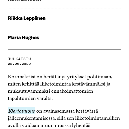
Riikka Leppänen
Maria Hughes
JULKAISTU
22.09.2020
Koronakriisi on herättänyt yritykset pohtimaan,
miten kehittää
liike
toimintaa kestävämmäksi ja
mukautuvammaksi ennakoimattomien
tapahtumien
varalta
.
Kiertotalous
Kiertotalous
on avainasemassa
kestävässä
jälleenrakentamisessa
, sillä sen liiketoimintamallien
avulla voidaan muun muassa lyhentää