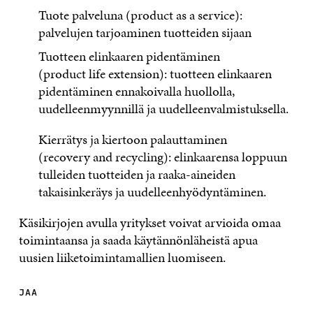
Tuote palveluna (
product
as a
service
):
palvelujen tarjoaminen tuotteiden sijaan
Tuotteen elinkaaren pidentäminen
(
product
life
extension
): tuotteen elinkaaren
pidentäminen ennakoivalla huollolla,
uudelleenmyynnillä ja uudelleenvalmistuksella
.
Kierrätys ja kiertoon palauttaminen
(
recovery
and
recycling
): elinkaarensa loppuun
tulleiden tuotteiden ja raaka-aineiden
ta
kaisinkeräys ja uudelleenhyödyntäminen.
K
äsikirj
ojen
avulla yritykset voivat arvioida omaa
toimintaansa ja
saada
käytännönläheistä apua
uusien liiketoimintamallien luomiseen.
JAA