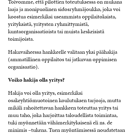
Toivomme, että pilottien toteutuksessa on mukana
laaja ja monipuolinen sidosryhmäjoukko, joka voi
koostua esimerkiksi useammista oppilaitoksista,
yrityksistä, yritysten ryhmittymistä,
kuntaorganisaatioista tai muista keskeisistä
toimijoista.
Hakuvaiheessa hankkeelle valitaan yksi päähakija
(ammatillinen oppilaitos tai jatkuvan oppimisen
organisaatio).
Voiko hakija olla yritys?
Hakija voi olla yritys, esimerkiksi
osakeyhtiömuotoinen koulutuksen tarjoaja, mutta
mikäli rahoitettavan hankkeen toteuttaa yritys tai
muu taho, joka harjoittaa taloudellista toimintaa,
tuki myönnetään vähämerkityksisenä eli ns. de
minimis –tukena. Tuen myöntämisessä noudatetaan