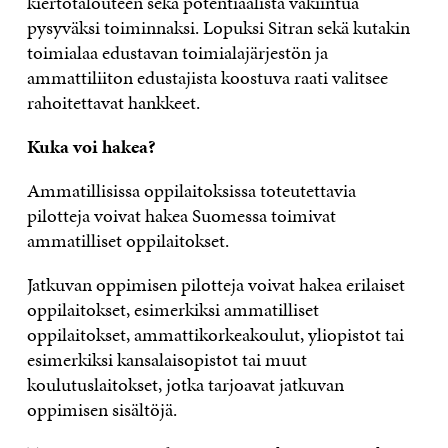
kiertotalouteen sekä potentiaalista vakiintua
pysyväksi toiminnaksi. Lopuksi Sitran sekä kutakin
toimialaa edustavan toimialajärjestön ja
ammattiliiton edustajista koostuva raati valitsee
rahoitettavat hankkeet.
Kuka voi hakea?
Ammatillisissa oppilaitoksissa toteutettavia
pilotteja voivat hakea Suomessa toimivat
ammatilliset oppilaitokset.
Jatkuvan oppimisen pilotteja voivat hakea erilaiset
oppilaitokset, esimerkiksi ammatilliset
oppilaitokset, ammattikorkeakoulut, yliopistot tai
esimerkiksi kansalaisopistot tai muut
koulutuslaitokset, jotka tarjoavat jatkuvan
oppimisen sisältöjä.