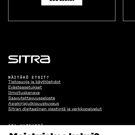
NÄITÄKÖ ETSIT?
Tietosuoja ja käyttöehdot
Evästeasetukset
Ilmoituskanava
Saavutettavuusseloste
Asiakirjajulkisuuskuvaus
Sitran digitaalinen viestintä ja verkkopalvelut
OTA YHTEYTTÄ
Suomen itsenäisyyden juhlarahasto Sitra