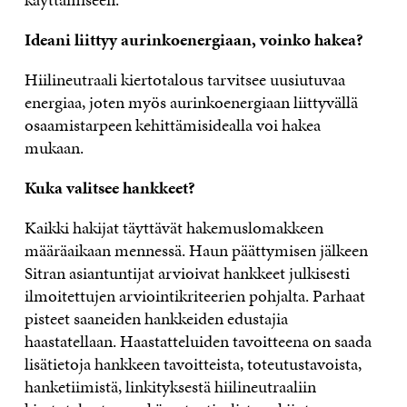
Ideani liittyy aurinkoenergiaan, voinko hakea?
Hiilineutraali kiertotalous tarvitsee uusiutuvaa
energiaa, joten myös aurinkoenergiaan liittyvällä
osaamistarpeen kehittämisidealla voi hakea
mukaan.
Kuka valitsee hankkeet?
Kaikki hakijat täyttävät hakemuslomakkeen
määräaikaan mennessä. Haun päättymisen jälkeen
Sitran asiantuntijat arvioivat hankkeet julkisesti
ilmoitettujen arviointikriteerien pohjalta. Parhaat
pisteet saaneiden hankkeiden edustajia
haastatellaan. Haastatteluiden tavoitteena on saada
lisätietoja hankkeen tavoitteista, toteutustavoista,
hanketiimistä, linkityksestä hiilineutraaliin