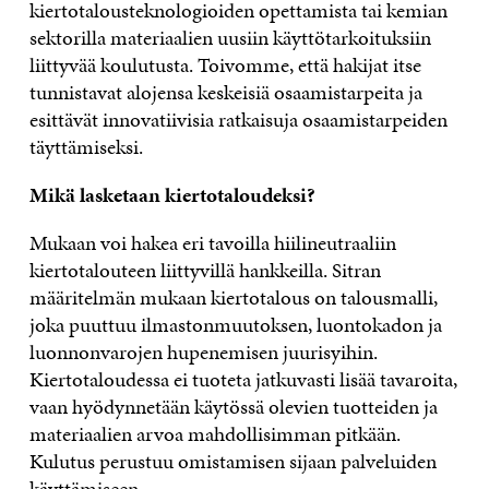
kiertotalousteknologioiden opettamista tai kemian
sektorilla materiaalien uusiin käyttötarkoituksiin
liittyvää koulutusta. Toivomme, että hakijat itse
tunnistavat alojensa keskeisiä osaamistarpeita ja
esittävät innovatiivisia ratkaisuja osaamistarpeiden
täyttämiseksi.
Mikä lasketaan kiertotaloudeksi?
Mukaan voi hakea eri tavoilla hiilineutraaliin
kiertotalouteen liittyvillä hankkeilla. Sitran
määritelmän mukaan kiertotalous on talousmalli,
joka puuttuu ilmastonmuutoksen, luontokadon ja
luonnonvarojen hupenemisen juurisyihin.
Kiertotaloudessa ei tuoteta jatkuvasti lisää tavaroita,
vaan hyödynnetään käytössä olevien tuotteiden ja
materiaalien arvoa mahdollisimman pitkään.
Kulutus perustuu omistamisen sijaan palveluiden
käyttämiseen.