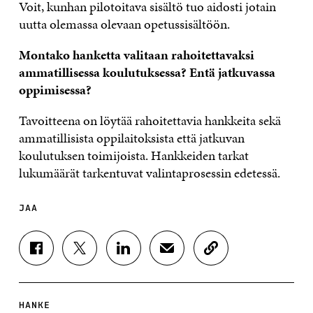
Voit, kunhan pilotoitava sisältö tuo aidosti jotain
uutta olemassa olevaan opetussisältöön.
Montako hanketta valitaan rahoitettavaksi
ammatillisessa koulutuksessa? Entä jatkuvassa
oppimisessa?
Tavoitteena on löytää rahoitettavia hankkeita sekä
ammatillisista oppilaitoksista että jatkuvan
koulutuksen toimijoista. Hankkeiden tarkat
lukumäärät tarkentuvat valintaprosessin edetessä.
JAA
J
J
J
J
K
A
A
A
A
O
A
A
A
A
P
F
T
L
S
I
A
W
I
Ä
O
HANKE