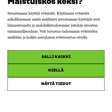
Maistuiskos keksi?
Itämerenkatu 11-13, PL 160,
00181 Helsinki
Sivustomme käyttää evästeitä. Käytämme evästeitä
Puhelin +358 294 618 991
Sähköpostiosoite
nähdäksemme mistä sisällöistä sivustomme käyttäjät ovat
etunimi.sukunimi@sitra.fi tai sitra@sitra.fi
kiinnostuneita ja mahdollistaaksemme joitakin sivuston
Saapumisohjeet
toiminnallisuuksia. Voit tutustua tarkemmin evästeiden
sisältöön ja hallita asetuksiasi evästeasetus-sivulla
Y-tunnus 0202132-3
OLEMME NÄISSÄ SOMEISSA
SALLI KAIKKI
Facebook
Avautuu
uudessa
Linkedin
ikkunassa
KIELLÄ
Avautuu
uudessa
Youtube
ikkunassa
Avautuu
NÄYTÄ TIEDOT
uudessa
Instagram
ikkunassa
Avautuu
uudessa
ikkunassa