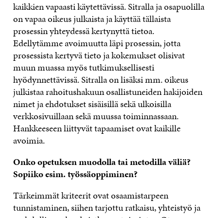
kaikkien vapaasti käytettävissä. Sitralla ja osapuolilla
on vapaa oikeus julkaista ja käyttää tällaista
prosessin yhteydessä kertynyttä tietoa.
Edellytämme avoimuutta läpi prosessin, jotta
prosessista kertyvä tieto ja kokemukset olisivat
muun muassa myös tutkimuksellisesti
hyödynnettävissä. Sitralla on lisäksi mm. oikeus
julkistaa rahoitushakuun osallistuneiden hakijoiden
nimet ja ehdotukset sisäisillä sekä ulkoisilla
verkkosivuillaan sekä muussa toiminnassaan.
Hankkeeseen liittyvät tapaamiset ovat kaikille
avoimia.
Onko opetuksen muodolla tai metodilla väliä?
Sopiiko esim. työssäoppiminen?
Tärkeimmät kriteerit ovat osaamistarpeen
tunnistaminen, siihen tarjottu ratkaisu, yhteistyö ja