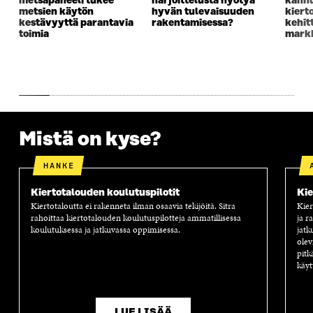
metsäpaneeli tukee
harjoittelusta hyötyä
kannu
K
K
K
I
metsien käytön
hyvän tulevaisuuden
kiert
K
U
K
K
kestävyyttä parantavia
rakentamisessa?
kehit
U
N
U
K
toimia
markk
N
A
N
U
A
S
A
N
S
S
S
A
S
A
S
S
A
A
S
A
Mistä on kyse?
HANKE
Kiertotalouden koulutuspilotit
Kie
Kiertotaloutta ei rakenneta ilman osaavia tekijöitä. Sitra
Kier
rahoittaa kiertotalouden koulutuspilotteja ammatillisessa
ja r
koulutuksessa ja jatkuvassa oppimisessa.
jatk
olev
pitk
käyt
LUE LISÄÄ