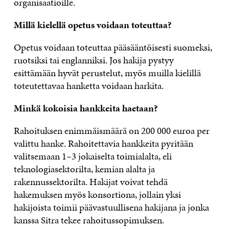
organisaatioille.
Millä kielellä opetus voidaan toteuttaa?
Opetus voidaan toteuttaa pääsääntöisesti suomeksi,
ruotsiksi tai englanniksi. Jos hakija pystyy
esittämään hyvät perustelut, myös muilla kielillä
toteutettavaa hanketta voidaan harkita.
Minkä kokoisia hankkeita haetaan?
Rahoituksen enimmäismäärä on 200 000 euroa per
valittu hanke. Rahoitettavia hankkeita pyritään
valitsemaan 1–3 jokaiselta toimialalta, eli
teknologiasektorilta, kemian alalta ja
rakennussektorilta. Hakijat voivat tehdä
hakemuksen myös konsortiona, jollain yksi
hakijoista toimii päävastuullisena hakijana ja jonka
kanssa Sitra tekee rahoitussopimuksen.