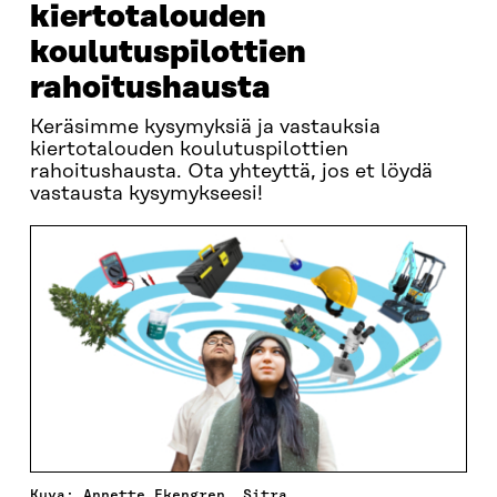
kiertotalouden
koulutuspilottien
rahoitushausta
Keräsimme kysymyksiä ja vastauksia
kiertotalouden koulutuspilottien
rahoitushausta. Ota yhteyttä, jos et löydä
vastausta kysymykseesi!
Kuva: Annette Ekengren, Sitra