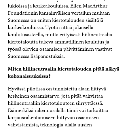
lukioissa ja korkeakouluissa. Ellen MacArthur
Foundationin kansainvälisen vertailun mukaan
Suomessa on eniten kiertotalouden sisältöjä
korkeakouluissa. Työtä riittää jokaisella
koulutusasteella, mutta erityisesti hiilineutraalia
kiertotaloutta tukeva ammatillinen koulutus ja
työssä olevien osaamisen päivittäminen vaativat
Suomessa lisäpanostuksia.
Miten hiilineutraalin kiertotalouden pitää näkyä
kokonaisuuksissa?
Hyvässä pilotissa on tunnistettu alaan liittyvä
keskeinen osaamistarve, jota pitää vahvistaa
hiilineutraaliin kiertotalouteen siirryttäessä.
Esimerkiksi rakennusalalla tämä voi tarkoittaa
korjausrakentamiseen liittyvän osaamisen
vahvistamista, teknologia-alalla uusien