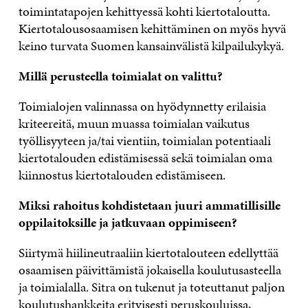
toimintatapojen kehittyessä kohti kiertotaloutta.
Kiertotalousosaamisen kehittäminen on myös hyvä
keino turvata Suomen kansainvälistä kilpailukykyä.
Millä perusteella toimialat on valittu?
Toimialojen valinnassa on hyödynnetty erilaisia
kriteereitä, muun muassa toimialan vaikutus
työllisyyteen ja/tai vientiin, toimialan potentiaali
kiertotalouden edistämisessä sekä toimialan oma
kiinnostus kiertotalouden edistämiseen.
Miksi rahoitus kohdistetaan juuri ammatillisille
oppilaitoksille ja jatkuvaan oppimiseen?
Siirtymä hiilineutraaliin kiertotalouteen edellyttää
osaamisen päivittämistä jokaisella koulutusasteella
ja toimialalla. Sitra on tukenut ja toteuttanut paljon
koulutushankkeita erityisesti peruskouluissa,