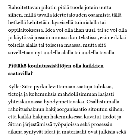
Rahoitettavan pilotin pitää tuoda jotain uutta
siihen, millä tavalla kiertotalouden osaamista tällä
hetkellä kehitetään kyseisellä toimialalla tai
oppilaitoksessa. Idea voi olla ihan uusi, tai se voi olla
jo käytössä jossain muussa kontekstissa, esimerkiksi
toisella alalla tai toisessa maassa, mutta sitä
sovelletaan nyt uudella alalla tai uudella tavalla.
Pitääkö koulutussisältöjen olla kaikkien
saatavilla?
Kyllä: Sitra pyrkii levittämään saatuja tuloksia,
tietoja ja kokemuksia mahdollisimman laajasti
yhteiskunnassa hyödynnettäväksi. Osallistumalla
rahoitushakuun hakijaorganisaatio sitoutuu siihen,
että kaikki hakijan hakemuksessa kuvatut tiedot ja
Sitran järjestämissä työpajoissa sekä prosessin
aikana syntyvät ideat ja materiaalit ovat julkisia sekä