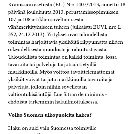
Komission asetusta (EU) N:o 1407/2013, annettu 18
päivänä joulukuuta 2013, perustamissopimuksen
107 ja 108 artiklan soveltamisesta
vähämerkityksiseen tukeen (julkaistu EUVL nro L
352, 24.12.2013). Yritykset ovat taloudellista
toimintaa harjoittavia yksiköitä riippumatta niiden
oikeudellisesta muodosta ja rahoitustavasta.
Taloudellista toimintaa on kaikki toiminta, jossa
tavaroita tai palveluja tarjotaan tietyillä
markkinoilla. Myös voittoa tavoittelemattomat
yksiköt voivat tarjota markkinoilla tavaroita ja
palveluja, jolloin niihin sovelletaan
valtiontukisääntöjä. Lue Sitran de minimis -
ehdoista tarkemmin hakuilmoituksessa.
Voiko Suomen ulkopuolelta hakea?
Haku on auki vain Suomessa toimiville