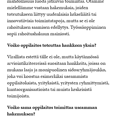
mahdollisuus luoda jatkuvaa toimintaa. Otamme
mielellämme vastaan hakemuksia, joiden
toteutukseen liittyy uudenlaisia kekseliäitä tai
innovatiivisia toimintatapoja, mutta se ei ole
rahoituksen saamisen edellytys. Työssäoppiminen
sopii rahoitushakuun mainiosti.
Voiko oppilaitos toteuttaa hankkeen yksin?
Virallista estettä tälle ei ole, mutta käytännössä
arviointikriteereissä suositaan hankkeita, joissa on
mukana laaja ja monipuolinen sidosryhmäjoukko,
joka voi koostua esimerkiksi useammista
oppilaitoksista, yrityksistä, yritysten ryhmittymistä,
kuntaorganisaatioista tai muista keskeisistä
toimijoista.
Voiko sama oppilaitos toimittaa useamman
hakemuksen?