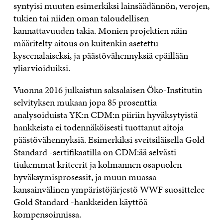
syntyisi muuten esimerkiksi lainsäädännön, verojen,
tukien tai niiden oman taloudellisen
kannattavuuden takia. Monien projektien näin
määritelty aitous on kuitenkin asetettu
kyseenalaiseksi, ja päästövähennyksiä epäillään
yliarvioiduiksi.
Vuonna 2016 julkaistun saksalaisen Öko-Institutin
selvityksen mukaan jopa 85 prosenttia
analysoiduista YK:n CDM:n piiriin hyväksytyistä
hankkeista ei todennäköisesti tuottanut aitoja
päästövähennyksiä. Esimerkiksi sveitsiläisella Gold
Standard -sertifikaatilla on CDM:ää selvästi
tiukemmat kriteerit ja kolmannen osapuolen
hyväksymisprosessit, ja muun muassa
kansainvälinen ympäristöjärjestö WWF suosittelee
Gold Standard -hankkeiden käyttöä
kompensoinnissa.