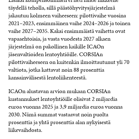
täydellä teholla, sillä päästöhyvitysjärjestelmä
jakautuu kolmeen vaiheeseen: pilottivaihe vuosina
2021–2023, ensimmäinen vaihe 2024–2026 ja toinen
vaihe 2027–2035. Kaksi ensimmäistä vaihetta ovat
vapaaehtoisia, ja vasta vuodesta 2027 alkaen
järjestelmä on pakollinen kaikille ICAOn
jäsenvaltioiden lentoyhtiöille. CORSIAn
pilottivaiheeseen on kuitenkin ilmoittautunut yli 70
valtiota, jotka kattavat noin 88 prosenttia
kansainvälisestä lentoliikenteestä.
ICAOn alustavan arvion mukaan CORSIAn
kustannukset lentoyhtiöille olisivat 2 miljardia
euroa vuonna 2025 ja 3,9 miljardia euroa vuonna
2030. Nämä summat vastaavat noin puolta
prosenttia ja yhtä prosenttia alan nykyisestä
liikevaihdosta.