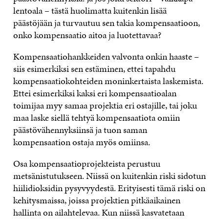
lentoala – tästä huolimatta kuitenkin lisää
päästöjään ja turvautuu sen takia kompensaatioon,
onko kompensaatio aitoa ja luotettavaa?
Kompensaatiohankkeiden valvonta onkin haaste –
siis esimerkiksi sen estäminen, ettei tapahdu
kompensaatiokohteiden moninkertaista laskemista.
Ettei esimerkiksi kaksi eri kompensaatioalan
toimijaa myy samaa projektia eri ostajille, tai joku
maa laske siellä tehtyä kompensaatiota omiin
päästövähennyksiinsä ja tuon saman
kompensaation ostaja myös omiinsa.
Osa kompensaatioprojekteista perustuu
metsänistutukseen. Niissä on kuitenkin riski sidotun
hiilidioksidin pysyvyydestä. Erityisesti tämä riski on
kehitysmaissa, joissa projektien pitkäaikainen
hallinta on ailahtelevaa. Kun niissä kasvatetaan