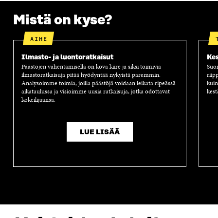
Mistä on kyse?
AIHE
Ilmasto- ja luontoratkaisut
Kes
Päästöjen vähentämisellä on kova kiire ja siksi toimivia
Suom
ilmastoratkaisuja pitää hyödyntää nykyistä paremmin.
riip
Analysoimme toimia, joilla päästöjä voidaan leikata ripeässä
kuin
aikataulussa ja visioimme uusia ratkaisuja, jotka odottavat
kest
kokeilijaansa.
LUE LISÄÄ