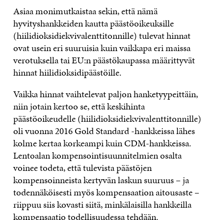
Asiaa monimutkaistaa sekin, että nämä
hyvityshankkeiden kautta päästöoikeuksille
(hiilidioksidiekvivalenttitonnille) tulevat hinnat
ovat usein eri suuruisia kuin vaikkapa eri maissa
verotuksella tai EU:n päästökaupassa määrittyvät
hinnat hiilidioksidipäästöille.
Vaikka hinnat vaihtelevat paljon hanketyypeittäin,
niin jotain kertoo se, että keskihinta
päästöoikeudelle (hiilidioksidiekvivalenttitonnille)
oli vuonna 2016 Gold Standard -hankkeissa lähes
kolme kertaa korkeampi kuin CDM-hankkeissa.
Lentoalan kompensointisuunnitelmien osalta
voinee todeta, että tulevista päästöjen
kompensoinneista kertyvän laskun suuruus – ja
todennäköisesti myös kompensaation aitousaste –
riippuu siis kovasti siitä, minkälaisilla hankkeilla
kompensaatio todellisuudessa tehdään.