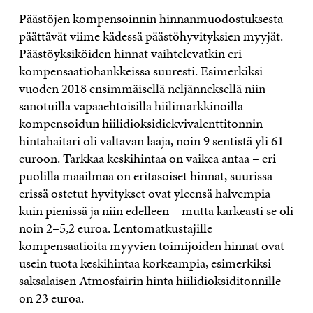
Päästöjen kompensoinnin hinnanmuodostuksesta
päättävät viime kädessä päästöhyvityksien myyjät.
Päästöyksiköiden hinnat vaihtelevatkin eri
kompensaatiohankkeissa suuresti. Esimerkiksi
vuoden 2018 ensimmäisellä neljänneksellä niin
sanotuilla vapaaehtoisilla hiilimarkkinoilla
kompensoidun hiilidioksidiekvivalenttitonnin
hintahaitari oli valtavan laaja, noin 9 sentistä yli 61
euroon. Tarkkaa keskihintaa on vaikea antaa – eri
puolilla maailmaa on eritasoiset hinnat, suurissa
erissä ostetut hyvitykset ovat yleensä halvempia
kuin pienissä ja niin edelleen – mutta karkeasti se oli
noin 2–5,2 euroa. Lentomatkustajille
kompensaatioita myyvien toimijoiden hinnat ovat
usein tuota keskihintaa korkeampia, esimerkiksi
saksalaisen Atmosfairin hinta hiilidioksiditonnille
on 23 euroa.