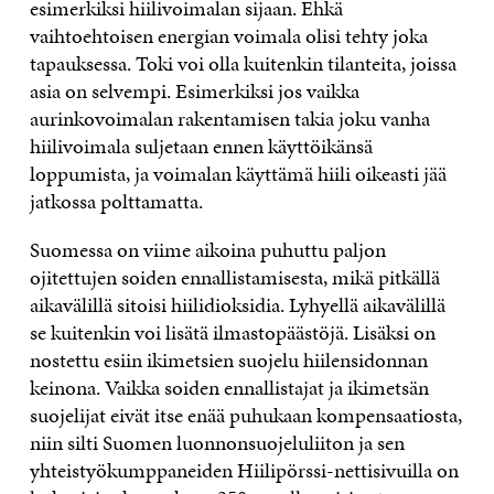
esimerkiksi hiilivoimalan sijaan. Ehkä
vaihtoehtoisen energian voimala olisi tehty joka
tapauksessa. Toki voi olla kuitenkin tilanteita, joissa
asia on selvempi. Esimerkiksi jos vaikka
aurinkovoimalan rakentamisen takia joku vanha
hiilivoimala suljetaan ennen käyttöikänsä
loppumista, ja voimalan käyttämä hiili oikeasti jää
jatkossa polttamatta.
Suomessa on viime aikoina puhuttu paljon
ojitettujen soiden ennallistamisesta, mikä pitkällä
aikavälillä sitoisi hiilidioksidia. Lyhyellä aikavälillä
se kuitenkin voi lisätä ilmastopäästöjä. Lisäksi on
nostettu esiin ikimetsien suojelu hiilensidonnan
keinona. Vaikka soiden ennallistajat ja ikimetsän
suojelijat eivät itse enää puhukaan kompensaatiosta,
niin silti Suomen luonnonsuojeluliiton ja sen
yhteistyökumppaneiden Hiilipörssi-nettisivuilla on