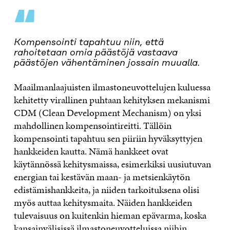
“
Kompensointi tapahtuu niin, että
rahoitetaan omia päästöjä vastaava
päästöjen vähentäminen jossain muualla.
Maailmanlaajuisten ilmastoneuvottelujen kuluessa
kehitetty virallinen puhtaan kehityksen mekanismi
CDM (Clean Development Mechanism) on yksi
mahdollinen kompensointireitti. Tällöin
kompensointi tapahtuu sen piiriin hyväksyttyjen
hankkeiden kautta. Nämä hankkeet ovat
käytännössä kehitysmaissa, esimerkiksi uusiutuvan
energian tai kestävän maan- ja metsienkäytön
edistämishankkeita, ja niiden tarkoituksena olisi
myös auttaa kehitysmaita. Näiden hankkeiden
tulevaisuus on kuitenkin hieman epävarma, koska
kansainvälisissä ilmastoneuvotteluissa niihin