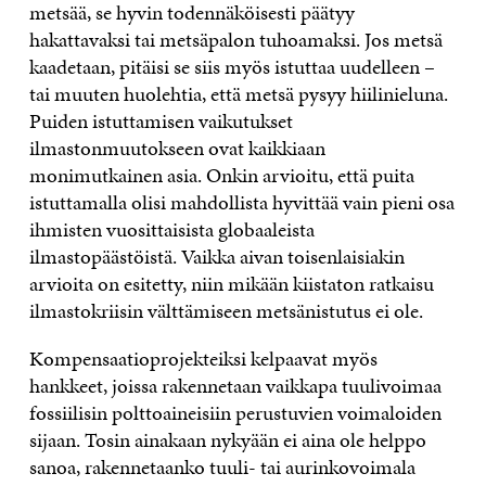
metsää, se hyvin todennäköisesti päätyy
hakattavaksi tai metsäpalon tuhoamaksi. Jos metsä
kaadetaan, pitäisi se siis myös istuttaa uudelleen –
tai muuten huolehtia, että metsä pysyy hiilinieluna.
Puiden istuttamisen vaikutukset
ilmastonmuutokseen ovat kaikkiaan
monimutkainen asia. Onkin arvioitu, että puita
istuttamalla olisi mahdollista hyvittää vain pieni osa
ihmisten vuosittaisista globaaleista
ilmastopäästöistä. Vaikka aivan toisenlaisiakin
arvioita on esitetty, niin mikään kiistaton ratkaisu
ilmastokriisin välttämiseen metsänistutus ei ole.
Kompensaatioprojekteiksi kelpaavat myös
hankkeet, joissa rakennetaan vaikkapa tuulivoimaa
fossiilisin polttoaineisiin perustuvien voimaloiden
sijaan. Tosin ainakaan nykyään ei aina ole helppo
sanoa, rakennetaanko tuuli- tai aurinkovoimala