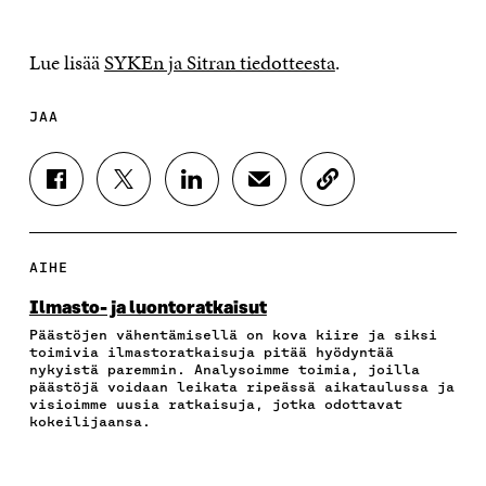
Lue lisää
SYKEn ja Sitran tiedotteesta
.
JAA
J
J
J
J
K
A
A
A
A
O
A
A
A
A
P
F
T
L
S
I
A
W
I
Ä
O
AIHE
C
I
N
H
I
E
T
K
K
A
Ilmasto- ja luontoratkaisut
B
T
E
Ö
R
Päästöjen vähentämisellä on kova kiire ja siksi
O
E
D
P
T
toimivia ilmastoratkaisuja pitää hyödyntää
O
R
I
O
I
nykyistä paremmin. Analysoimme toimia, joilla
K
I
N
S
K
päästöjä voidaan leikata ripeässä aikataulussa ja
I
S
I
T
K
visioimme uusia ratkaisuja, jotka odottavat
S
S
S
I
E
kokeilijaansa.
S
Ä
S
L
L
A
A
Ä
L
I
A
V
A
A
N