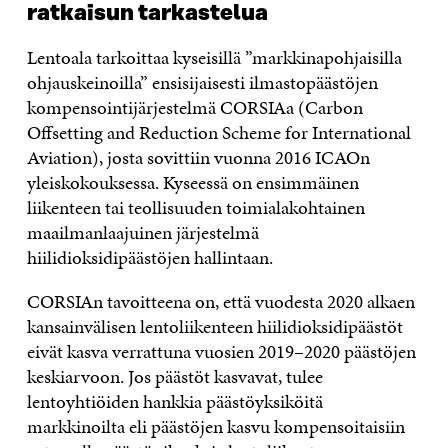
ratkaisun tarkastelua
Lentoala tarkoittaa kyseisillä ”markkinapohjaisilla
ohjauskeinoilla” ensisijaisesti ilmastopäästöjen
kompensointijärjestelmä CORSIAa (Carbon
Offsetting and Reduction Scheme for International
Aviation), josta sovittiin vuonna 2016 ICAOn
yleiskokouksessa. Kyseessä on ensimmäinen
liikenteen tai teollisuuden toimialakohtainen
maailmanlaajuinen järjestelmä
hiilidioksidipäästöjen hallintaan.
CORSIAn tavoitteena on, että vuodesta 2020 alkaen
kansainvälisen lentoliikenteen hiilidioksidipäästöt
eivät kasva verrattuna vuosien 2019–2020 päästöjen
keskiarvoon. Jos päästöt kasvavat, tulee
lentoyhtiöiden hankkia päästöyksiköitä
markkinoilta eli päästöjen kasvu kompensoitaisiin