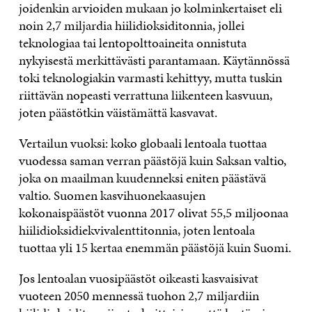
joidenkin arvioiden mukaan jo kolminkertaiset eli
noin 2,7 miljardia hiilidioksiditonnia, jollei
teknologiaa tai lentopolttoaineita onnistuta
nykyisestä merkittävästi parantamaan. Käytännössä
toki teknologiakin varmasti kehittyy, mutta tuskin
riittävän nopeasti verrattuna liikenteen kasvuun,
joten päästötkin väistämättä kasvavat.
Vertailun vuoksi: koko globaali lentoala tuottaa
vuodessa saman verran päästöjä kuin Saksan valtio,
joka on maailman kuudenneksi eniten päästävä
valtio. Suomen kasvihuonekaasujen
kokonaispäästöt vuonna 2017 olivat 55,5 miljoonaa
hiilidioksidiekvivalenttitonnia, joten lentoala
tuottaa yli 15 kertaa enemmän päästöjä kuin Suomi.
Jos lentoalan vuosipäästöt oikeasti kasvaisivat
vuoteen 2050 mennessä tuohon 2,7 miljardiin