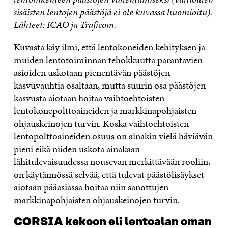
sisäisten lentojen päästöjä ei ole kuvassa huomioitu).
Lähteet: ICAO ja Traficom.
Kuvasta käy ilmi, että lentokoneiden kehityksen ja
muiden lentotoiminnan tehokkuutta parantavien
asioiden uskotaan pienentävän päästöjen
kasvuvauhtia osaltaan, mutta suurin osa päästöjen
kasvusta aiotaan hoitaa vaihtoehtoisten
lentokonepolttoaineiden ja markkinapohjaisten
ohjauskeinojen turvin. Koska vaihtoehtoisten
lentopolttoaineiden osuus on ainakin vielä häviävän
pieni eikä niiden uskota ainakaan
lähitulevaisuudessa nousevan merkittävään rooliin,
on käytännössä selvää, että tulevat päästölisäykset
aiotaan pääasiassa hoitaa niin sanottujen
markkinapohjaisten ohjauskeinojen turvin.
CORSIA kekoon eli lentoalan oman