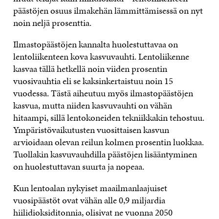
päästöjen osuus ilmakehän lämmittämisessä on nyt
noin neljä prosenttia.
Ilmastopäästöjen kannalta huolestuttavaa on
lentoliikenteen kova kasvuvauhti. Lentoliikenne
kasvaa tällä hetkellä noin viiden prosentin
vuosivauhtia eli se kaksinkertaistuu noin 15
vuodessa. Tästä aiheutuu myös ilmastopäästöjen
kasvua, mutta niiden kasvuvauhti on vähän
hitaampi, sillä lentokoneiden tekniikkakin tehostuu.
Ympäristövaikutusten vuosittaisen kasvun
arvioidaan olevan reilun kolmen prosentin luokkaa.
Tuollakin kasvuvauhdilla päästöjen lisääntyminen
on huolestuttavan suurta ja nopeaa.
Kun lentoalan nykyiset maailmanlaajuiset
vuosipäästöt ovat vähän alle 0,9 miljardia
hiilidioksiditonnia, olisivat ne vuonna 2050