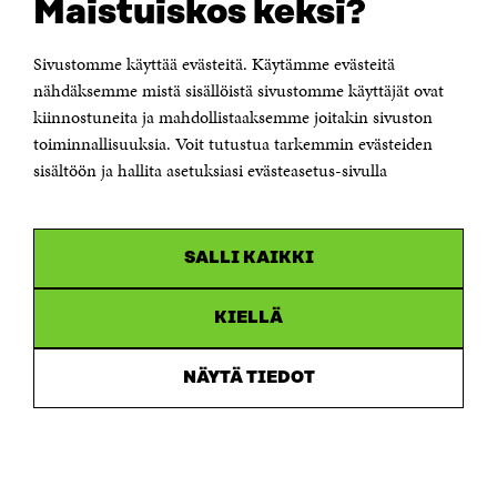
Maistuiskos keksi?
Sivustomme käyttää evästeitä. Käytämme evästeitä
nähdäksemme mistä sisällöistä sivustomme käyttäjät ovat
NÄITÄKÖ ETSIT?
Tietosuoja ja käyttöehdot
kiinnostuneita ja mahdollistaaksemme joitakin sivuston
Evästeasetukset
toiminnallisuuksia. Voit tutustua tarkemmin evästeiden
Ilmoituskanava
sisältöön ja hallita asetuksiasi evästeasetus-sivulla
Saavutettavuusseloste
Asiakirjajulkisuuskuvaus
Sitran digitaalinen viestintä ja verkkopalvelut
SALLI KAIKKI
OTA YHTEYTTÄ
Suomen itsenäisyyden juhlarahasto Sitra
Itämerenkatu 11-13, PL 160,
KIELLÄ
00181 Helsinki
Puhelin +358 294 618 991
NÄYTÄ TIEDOT
Sähköpostiosoite
etunimi.sukunimi@sitra.fi tai sitra@sitra.fi
Saapumisohjeet
Y-tunnus 0202132-3