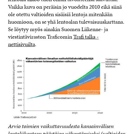
Vaikka kuva on peräisin jo vuodelta 2010 eikä siinä
ole otettu valtioiden sisäisiä lentoja mitenkään
huomioon, on se yhä lentoalan tulevaisuuskarttana.
Se löytyy myös ainakin Suomen Liikenne- ja
viestintäviraston Traficomin
Trafi talks -
nettisivuilta
.
Arvio toimien vaikuttavuudesta kansainvälisen
lentoliikenteen päästöjen vähentämiseksi (valtioiden