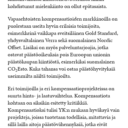
kohdistunut mielenkiinto on ollut epätasaista.
Vapaaehtoisten kompensaatioiden markkinoilla on
puolestaan useita hyvin erilaisia toimijoita,
esimerkkeinä vaikkapa sveitsiläinen Gold Standard,
yhdysvaltalainen Verra sekä suomalainen Nordic
Offset. Lisäksi on myös palveluntarjoajia, jotka
ostavat päästöoikeuksia pois Euroopan unionin
päästökaupan kiintiöstä, esimerkiksi suomalainen
CO
Esto. Kuka tahansa voi ostaa päästöhyvityksiä
2
useimmilta näiltä toimijoilta.
Eri toimijoilla ja eri kompensaatioprojekteissa on
suurta hinta- ja laatuvaihtelua. Kompensaatiota
kohtaan on siksikin esitetty kritiikkiä.
Kompensaatioksi tulisi YK:n mukaan hyväksyä vain
projekteja, joissa tuotetaan todellisia, mitattavia ja
sillä lailla aitoja päästövähennyksiä, jotka eivät