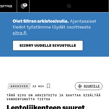
Siirry
FI
suoraan
Vaihda
Hae
sivuston
sisältöön
kieli
Olet Sitran arkistosivulla.
Ajantasaiset
tiedot työstämme löydät osoitteesta
sitra.fi
.
SIIRRY UUDELLE SIVUSTOLLE
Arvioitu
12 min
KUUNTELE
ARCHIVED
lukuaika
TÄMÄ SIVU ON ARKISTOITU JA SAATTAA SISÄLTÄÄ
VANHENTUNUTTA TIETOA
Lentoliikenteen suuret