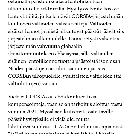
ostamalla päästöoikeuksia lentoliikenteen
ulkopuolisilta sektoreilta. Hyvitysvelvoite koskee
lentoyhtiöitä, jotka lentävät CORSIA-järjestelmään
kuuluvien valtioiden välisiä reittejä. Valtioiden
sisäiset lennot ja niistä aiheutuvat päästöt jäävät siis
järjestelmän ulkopuolelle. Tämä tietysti vähentää
järjestelmän vahvuutta globaalin
ilmastonmuutoksen ehkäisyssä, sillä valtioiden
sisäinen lentoliikenne tuottaa päästöistä ison osan.
Näiden päästöjen aisoihin saaminen jää siis
CORSIAn ulkopuolelle, yksittäisten valtioiden (tai
valtioliittojen) varaan.
Vielä ei CORSIAssa tehdä konkreettisia
kompensointeja, vaan se on tarkoitus aloittaa vasta
vuonna 2021. Myöskään kriteereitä ostettaville
päästöhyvityksille ei vielä ole, mutta
lähitulevaisuudessa ICAOn on tarkoitus sopia niistä.
Lisäksi kompensoiminen ei heti lähde liikkeelle