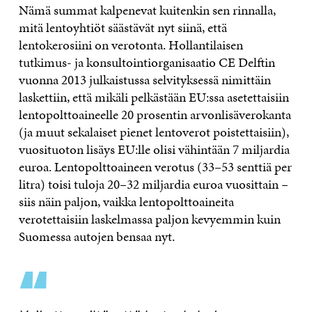
Nämä summat kalpenevat kuitenkin sen rinnalla,
mitä lentoyhtiöt säästävät nyt siinä, että
lentokerosiini on verotonta. Hollantilaisen
tutkimus- ja konsultointiorganisaatio CE Delftin
vuonna 2013 julkaistussa selvityksessä nimittäin
laskettiin, että mikäli pelkästään EU:ssa asetettaisiin
lentopolttoaineelle 20 prosentin arvonlisäverokanta
(ja muut sekalaiset pienet lentoverot poistettaisiin),
vuosituoton lisäys EU:lle olisi vähintään 7 miljardia
euroa. Lentopolttoaineen verotus (33–53 senttiä per
litra) toisi tuloja 20–32 miljardia euroa vuosittain –
siis näin paljon, vaikka lentopolttoaineita
verotettaisiin laskelmassa paljon kevyemmin kuin
Suomessa autojen bensaa nyt.
“