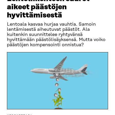
aikeet päästöjen
hyvittämisestä
Lentoala kasvaa hurjaa vauhtia. Samoin
lentämisestä aiheutuvat päästöt. Ala
kuitenkin suunnittelee ryhtyvänsä
hyvittämään päästölisäyksensä. Mutta voiko
päästöjen kompensointi onnistua?