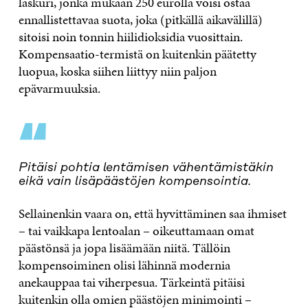
laskuri, jonka mukaan 250 eurolla voisi ostaa
ennallistettavaa suota, joka (pitkällä aikavälillä)
sitoisi noin tonnin hiilidioksidia vuosittain.
Kompensaatio-termistä on kuitenkin päätetty
luopua, koska siihen liittyy niin paljon
epävarmuuksia.
“
Pitäisi pohtia lentämisen vähentämistäkin
eikä vain lisäpäästöjen kompensointia.
Sellainenkin vaara on, että hyvittäminen saa ihmiset
– tai vaikkapa lentoalan – oikeuttamaan omat
päästönsä ja jopa lisäämään niitä. Tällöin
kompensoiminen olisi lähinnä modernia
anekauppaa tai viherpesua. Tärkeintä pitäisi
kuitenkin olla omien päästöjen minimointi –