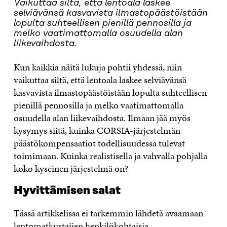
Vaikuttaa siltä, että lentoala laskee
selviävänsä kasvavista ilmastopäästöistään
lopulta suhteellisen pienillä pennosilla ja
melko vaatimattomalla osuudella alan
liikevaihdosta.
Kun kaikkia näitä lukuja pohtii yhdessä, niin
vaikuttaa siltä, että lentoala laskee selviävänsä
kasvavista ilmastopäästöistään lopulta suhteellisen
pienillä pennosilla ja melko vaatimattomalla
osuudella alan liikevaihdosta. Ilmaan jää myös
kysymys siitä, kuinka CORSIA-järjestelmän
päästökompensaatiot todellisuudessa tulevat
toimimaan. Kuinka realistisella ja vahvalla pohjalla
koko kyseinen järjestelmä on?
Hyvittämisen salat
Tässä artikkelissa ei tarkemmin lähdetä avaamaan
lentomatkustajien henkilökohtaisia