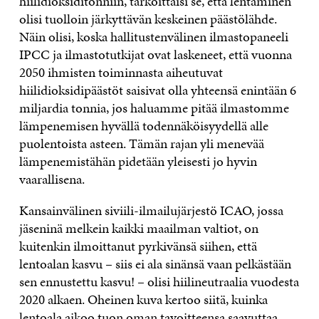
hiilidioksiditonniin, tarkoittaisi se, että lentäminen
olisi tuolloin järkyttävän keskeinen päästölähde.
Näin olisi, koska hallitustenvälinen ilmastopaneeli
IPCC ja ilmastotutkijat ovat laskeneet, että vuonna
2050 ihmisten toiminnasta aiheutuvat
hiilidioksidipäästöt saisivat olla yhteensä enintään 6
miljardia tonnia, jos haluamme pitää ilmastomme
lämpenemisen hyvällä todennäköisyydellä alle
puolentoista asteen. Tämän rajan yli menevää
lämpenemistähän pidetään yleisesti jo hyvin
vaarallisena.
Kansainvälinen siviili-ilmailujärjestö ICAO, jossa
jäseninä melkein kaikki maailman valtiot, on
kuitenkin ilmoittanut pyrkivänsä siihen, että
lentoalan kasvu – siis ei ala sinänsä vaan pelkästään
sen ennustettu kasvu! – olisi hiilineutraalia vuodesta
2020 alkaen. Oheinen kuva kertoo siitä, kuinka
lentoala aikoo tuon oman tavoitteensa saavuttaa.