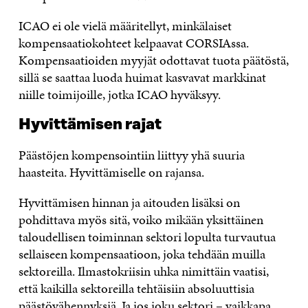
ICAO ei ole vielä määritellyt, minkälaiset
kompensaatiokohteet kelpaavat CORSIAssa.
Kompensaatioiden myyjät odottavat tuota päätöstä,
sillä se saattaa luoda huimat kasvavat markkinat
niille toimijoille, jotka ICAO hyväksyy.
Hyvittämisen rajat
Päästöjen kompensointiin liittyy yhä suuria
haasteita. Hyvittämiselle on rajansa.
Hyvittämisen hinnan ja aitouden lisäksi on
pohdittava myös sitä, voiko mikään yksittäinen
taloudellisen toiminnan sektori lopulta turvautua
sellaiseen kompensaatioon, joka tehdään muilla
sektoreilla. Ilmastokriisin uhka nimittäin vaatisi,
että kaikilla sektoreilla tehtäisiin absoluuttisia
päästövähennyksiä. Ja jos joku sektori – vaikkapa