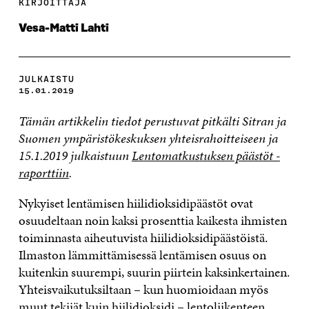
KIRJOITTAJA
Vesa-Matti Lahti
JULKAISTU
15.01.2019
Tämän artikkelin tiedot perustuvat pitkälti Sitran ja
Suomen ympäristökeskuksen yhteisrahoitteiseen ja
15.1.2019 julkaistuun
Lentomatkustuksen päästöt -
raporttiin
.
Nykyiset lentämisen hiilidioksidipäästöt ovat
osuudeltaan noin kaksi prosenttia kaikesta ihmisten
toiminnasta aiheutuvista hiilidioksidipäästöistä.
Ilmaston lämmittämisessä lentämisen osuus on
kuitenkin suurempi, suurin piirtein kaksinkertainen.
Yhteisvaikutuksiltaan – kun huomioidaan myös
muut tekijät kuin hiilidioksidi – lentoliikenteen