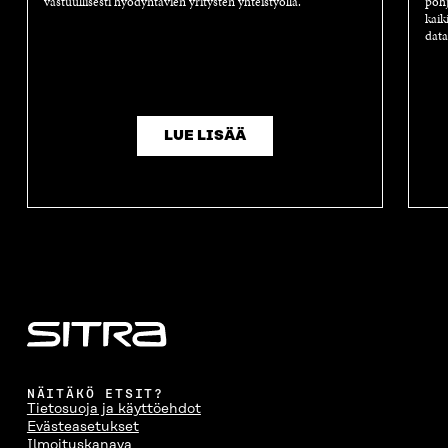
vastuullisesti hyödyntävien yritysten yhteistyöllä.
pohj
kaik
data
LUE LISÄÄ
NÄITÄKÖ ETSIT?
Tietosuoja ja käyttöehdot
Evästeasetukset
Ilmoituskanava