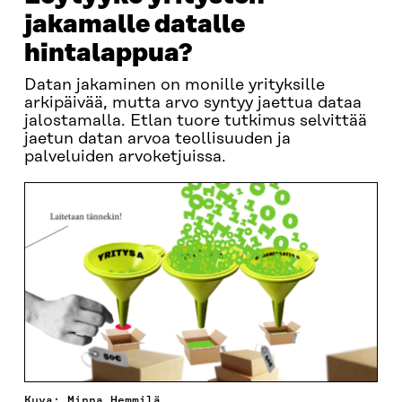
jakamalle datalle
hintalappua?
Datan jakaminen on monille yrityksille
arkipäivää, mutta arvo syntyy jaettua dataa
jalostamalla. Etlan tuore tutkimus selvittää
jaetun datan arvoa teollisuuden ja
palveluiden arvoketjuissa.
Kuva: Minna Hemmilä