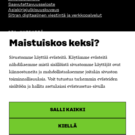
Saavutettavuusseloste
Asiakirjajulkisuuskuvaus
Sitran digitaalinen viestintä ja verkkopalvelut
OTA YHTEYTTÄ
Suomen itsenäisyyden juhlarahasto Sitra
Maistuiskos keksi?
Itämerenkatu 11-13, PL 160,
00181 Helsinki
Sivustomme käyttää evästeitä. Käytämme evästeitä
Puhelin +358 294 618 991
Sähköpostiosoite
nähdäksemme mistä sisällöistä sivustomme käyttäjät ovat
etunimi.sukunimi@sitra.fi tai sitra@sitra.fi
kiinnostuneita ja mahdollistaaksemme joitakin sivuston
toiminnallisuuksia. Voit tutustua tarkemmin evästeiden
Saapumisohjeet
sisältöön ja hallita asetuksiasi evästeasetus-sivulla
Y-tunnus 0202132-3
OLEMME NÄISSÄ SOMEISSA
SALLI KAIKKI
Facebook
Avautuu
uudessa
Linkedin
ikkunassa
KIELLÄ
Avautuu
uudessa