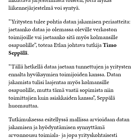
liikennejärjestelmä voi syntyä.
”Yritysten tulee pohtia datan jakamisen periaatteita:
jaetaanko dataa jo olemassa oleville verkoston
toimijoille vai jaetaanko sitä myös kolmansille
osapuolille”, toteaa Etlan johtava tutkija
Timo
Seppälä
.
”Tällä hetkellä dataa jaetaan tunnettujen ja yritysten
ennalta hyväksymien toimijoiden kanssa. Datan
jakamista tulisi laajentaa myös kolmansille
osapuolille, mutta tämä vaatii sopimista niin
toimittajien kuin asiakkaiden kanssa”, Seppälä
huomauttaa.
Tutkimuksessa esitellyssä mallissa arvioidaan datan
jakamisen ja hyödyntämisen synnyttämä
arvonnousu toimiala- ja jopa yrityskohtaisesti