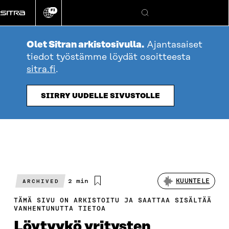
Siirry
FI
suoraan
Vaihda
Hae
sivuston
sisältöön
kieli
Olet Sitran arkistosivulla.
Ajantasaiset
tiedot työstämme löydät osoitteesta
sitra.fi
.
SIIRRY UUDELLE SIVUSTOLLE
Arvioitu
2 min
KUUNTELE
ARCHIVED
lukuaika
TÄMÄ SIVU ON ARKISTOITU JA SAATTAA SISÄLTÄÄ
VANHENTUNUTTA TIETOA
Löytyykö yritysten