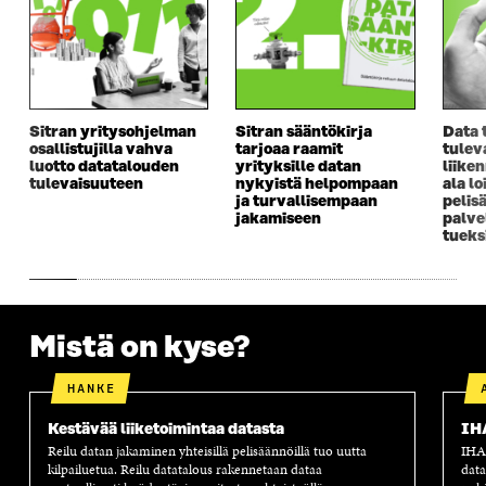
U
D
U
U
D
E
D
U
E
S
E
D
S
S
S
E
S
A
S
S
A
I
A
S
Sitran yritysohjelman
Sitran sääntökirja
Data 
I
K
I
A
osallistujilla vahva
tarjoaa raamit
tulev
K
K
K
I
luotto datatalouden
yrityksille datan
liike
K
U
K
K
tulevaisuuteen
nykyistä helpompaan
ala lo
U
N
U
K
ja turvallisempaan
pelis
N
A
N
U
jakamiseen
palve
A
S
A
N
tueks
S
S
S
A
S
A
S
S
A
A
S
A
Mistä on kyse?
HANKE
Kestävää liiketoimintaa datasta
IH
Reilu datan jakaminen yhteisillä pelisäännöillä tuo uutta
IHAN
kilpailuetua. Reilu datatalous rakennetaan dataa
data