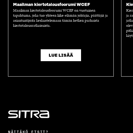
Maailman kiertotalousfoorumi WCEF
Kie
Maailman kiertotalousfoorumi WCEF on vuotuinen
Kier
tapahtuma, joka tuo yhteen liike-elämän johtajia, päättäjiä ja
ja r
asiantuntijoita keskustelemaan tämän hetken parhaista
jatk
kiertotalousratkaisuista.
olev
pitk
käyt
LUE LISÄÄ
NÄITÄKÖ ETSIT?