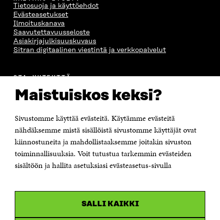
Tietosuoja ja käyttöehdot
Evästeasetukset
Ilmoituskanava
Saavutettavuusseloste
Asiakirjajulkisuuskuvaus
Sitran digitaalinen viestintä ja verkkopalvelut
OTA YHTEYTTÄ
Suomen itsenäisyyden juhlarahasto Sitra
Maistuiskos keksi?
Itämerenkatu 11-13, PL 160,
00181 Helsinki
Sivustomme käyttää evästeitä. Käytämme evästeitä
Puhelin +358 294 618 991
Sähköpostiosoite
nähdäksemme mistä sisällöistä sivustomme käyttäjät ovat
etunimi.sukunimi@sitra.fi tai sitra@sitra.fi
kiinnostuneita ja mahdollistaaksemme joitakin sivuston
Saapumisohjeet
toiminnallisuuksia. Voit tutustua tarkemmin evästeiden
sisältöön ja hallita asetuksiasi evästeasetus-sivulla
Y-tunnus 0202132-3
OLEMME NÄISSÄ SOMEISSA
SALLI KAIKKI
Facebook
Avautuu