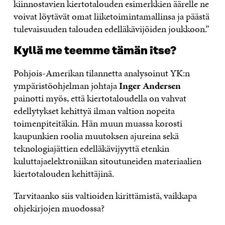
kiinnostavien kiertotalouden esimerkkien äärelle ne
voivat löytävät omat liiketoimintamallinsa ja päästä
tulevaisuuden talouden edelläkävijöiden joukkoon.”
Kyllä me teemme tämän itse?
Pohjois-Amerikan tilannetta analysoinut YK:n
ympäristöohjelman johtaja
Inger Andersen
painotti myös, että kiertotaloudella on vahvat
edellytykset kehittyä ilman valtion nopeita
toimenpiteitäkin. Hän muun muassa korosti
kaupunkien roolia muutoksen ajureina sekä
teknologiajättien edelläkävijyyttä etenkin
kuluttajaelektroniikan sitoutuneiden materiaalien
kiertotalouden kehittäjinä.
Tarvitaanko siis valtioiden kirittämistä, vaikkapa
ohjekirjojen muodossa?