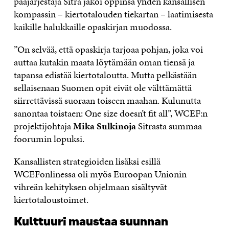
pääjärjestäjä Sitra jakoi oppinsa yhden kansallisen
kompassin – kiertotalouden tiekartan – laatimisesta
kaikille halukkaille opaskirjan muodossa.
”On selvää, että opaskirja tarjoaa pohjan, joka voi
auttaa kutakin maata löytämään oman tiensä ja
tapansa edistää kiertotaloutta. Mutta pelkästään
sellaisenaan Suomen opit eivät ole välttämättä
siirrettävissä suoraan toiseen maahan. Kulunutta
sanontaa toistaen: One size doesn’t fit all”, WCEF:n
projektijohtaja
Mika Sulkinoja
Sitrasta summaa
foorumin lopuksi.
Kansallisten strategioiden lisäksi esillä
WCEFonlinessa oli myös Euroopan Unionin
vihreän kehityksen ohjelmaan sisältyvät
kiertotaloustoimet.
Kulttuuri maustaa suunnan