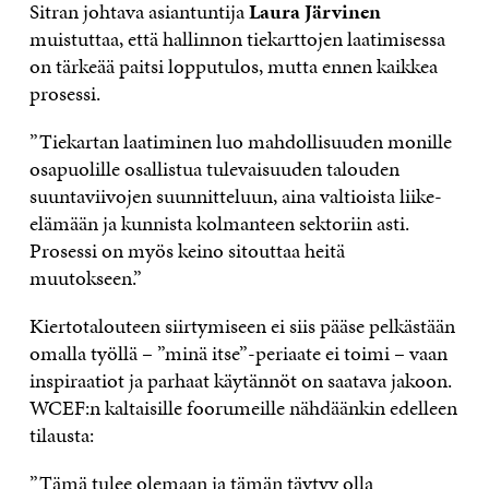
Sitran johtava asiantuntija
Laura Järvinen
muistuttaa, että hallinnon tiekarttojen laatimisessa
on tärkeää paitsi lopputulos, mutta ennen kaikkea
prosessi.
”Tiekartan laatiminen luo mahdollisuuden monille
osapuolille osallistua tulevaisuuden talouden
suuntaviivojen suunnitteluun, aina valtioista liike-
elämään ja kunnista kolmanteen sektoriin asti.
Prosessi on myös keino sitouttaa heitä
muutokseen.”
Kiertotalouteen siirtymiseen ei siis pääse pelkästään
omalla työllä – ”minä itse”-periaate ei toimi – vaan
inspiraatiot ja parhaat käytännöt on saatava jakoon.
WCEF:n kaltaisille foorumeille nähdäänkin edelleen
tilausta:
”Tämä tulee olemaan ja tämän täytyy olla