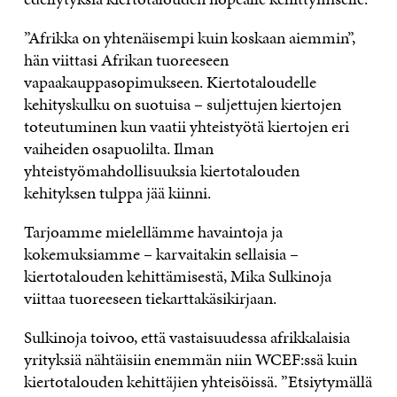
”Afrikka on yhtenäisempi kuin koskaan aiemmin”,
hän viittasi Afrikan tuoreeseen
vapaakauppasopimukseen. Kiertotaloudelle
kehityskulku on suotuisa – suljettujen kiertojen
toteutuminen kun vaatii yhteistyötä kiertojen eri
vaiheiden osapuolilta. Ilman
yhteistyömahdollisuuksia kiertotalouden
kehityksen tulppa jää kiinni.
Tarjoamme mielellämme havaintoja ja
kokemuksiamme – karvaitakin sellaisia –
kiertotalouden kehittämisestä, Mika Sulkinoja
viittaa tuoreeseen tiekarttakäsikirjaan.
Sulkinoja toivoo, että vastaisuudessa afrikkalaisia
yrityksiä nähtäisiin enemmän niin WCEF:ssä kuin
kiertotalouden kehittäjien yhteisöissä. ”Etsiytymällä