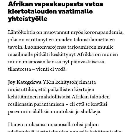
Afrikan vapaakaupasta vetoa
kiertotalouden vaatimalle
yhteistyölle
Lähtökohtia on muovannut myös koronapandemia,
joka on värittänyt eri maiden taloustilannetta eri
tavoin. Luonnonvarojensa tarjoamiseen muulle
maailmalle pitkälti keskittynyt Afrikka on monen
muun maanosan kanssa nyt päinvastaisessa
tilanteessa – vienti ei vedä.
Joy Kategekwa
YK:n kehitysohjelmasta
muistuttikin, että paikallisten kiertojen
kehittäminen mahdollistaisi Afrikan talouden
resilienssin parantamisen – eli että se kestäisi
paremmin äkillisiä muutoksia ja shokkeja.
Hänen mukaansa maanosalla olisi paljon
edellytyksiä kiertotalouden nopealle kehittymiselle.