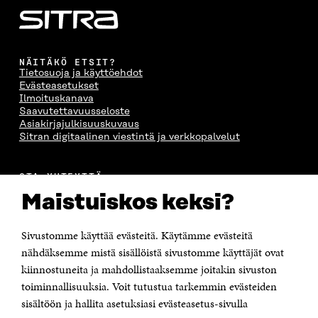
NÄITÄKÖ ETSIT?
Tietosuoja ja käyttöehdot
Evästeasetukset
Ilmoituskanava
Saavutettavuusseloste
Asiakirjajulkisuuskuvaus
Sitran digitaalinen viestintä ja verkkopalvelut
OTA YHTEYTTÄ
Suomen itsenäisyyden juhlarahasto Sitra
Maistuiskos keksi?
Itämerenkatu 11-13, PL 160,
00181 Helsinki
Sivustomme käyttää evästeitä. Käytämme evästeitä
Puhelin +358 294 618 991
Sähköpostiosoite
nähdäksemme mistä sisällöistä sivustomme käyttäjät ovat
etunimi.sukunimi@sitra.fi tai sitra@sitra.fi
kiinnostuneita ja mahdollistaaksemme joitakin sivuston
Saapumisohjeet
toiminnallisuuksia. Voit tutustua tarkemmin evästeiden
sisältöön ja hallita asetuksiasi evästeasetus-sivulla
Y-tunnus 0202132-3