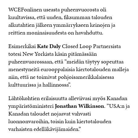
WCEFonlinen useasta puheenvuorosta oli
kuultavissa, että uuden, fiksumman talouden
alkutahtien jälkeen ymmärrykseen keinojen ja
reittien moninaisuudesta on havahduttu.
Esimerkiksi
Kate Daly
Closed Loop Partnersista
totesi New Yorkista käsin pitämässään
puheenvuorossaan, että ”meidän täytyy sopeuttaa
menestyneitä eurooppalaisia kiertotalouden malleja
niin, että ne toimivat pohjoisamerikkalaisessa
kulttuurissa ja hallinnossa”.
Lähtökohtien erilaisuutta alleviivasi myös Kanadan
ympäristöministeri
Jonathan Wilkinson
. ”USA:n ja
Kanadan taloudet nojaavat vahvasti
luonnonvaroihin, toisin kuin kiertotalouden
varhaisten edelläkävijämaiden.”