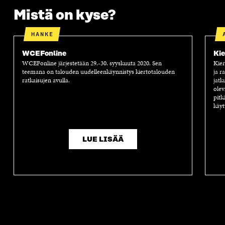
Mistä on kyse?
HANKE
WCEFonline
Kie
WCEFonline järjestetään 29.-30. syyskuuta 2020. Sen
Kier
teemana on talouden uudelleenkäynnistys kiertotalouden
ja r
ratkaisujen avulla.
jatk
olev
pitk
käyt
LUE LISÄÄ