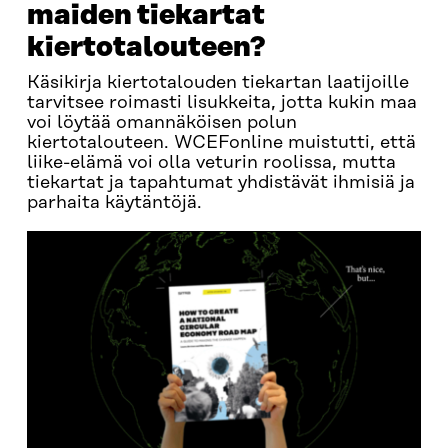
maiden tiekartat
kiertotalouteen?
Käsikirja kiertotalouden tiekartan laatijoille
tarvitsee roimasti lisukkeita, jotta kukin maa
voi löytää omannäköisen polun
kiertotalouteen. WCEFonline muistutti, että
liike-elämä voi olla veturin roolissa, mutta
tiekartat ja tapahtumat yhdistävät ihmisiä ja
parhaita käytäntöjä.