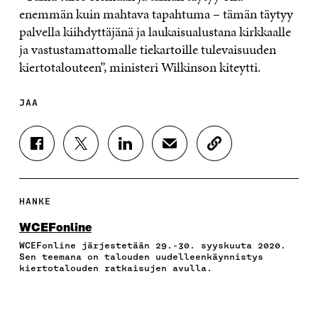
enemmän kuin mahtava tapahtuma – tämän täytyy
palvella kiihdyttäjänä ja laukaisualustana kirkkaalle
ja vastustamattomalle tiekartoille tulevaisuuden
kiertotalouteen”, ministeri Wilkinson kiteytti.
JAA
J
J
J
J
K
A
A
A
A
O
A
A
A
A
P
F
T
L
S
I
A
W
I
Ä
O
HANKE
C
I
N
H
I
E
T
K
K
A
WCEFonline
B
T
E
Ö
R
WCEFonline järjestetään 29.-30. syyskuuta 2020.
O
E
D
P
T
Sen teemana on talouden uudelleenkäynnistys
O
R
I
O
I
kiertotalouden ratkaisujen avulla.
K
I
N
S
K
I
S
I
T
K
S
S
S
I
E
S
Ä
S
L
L