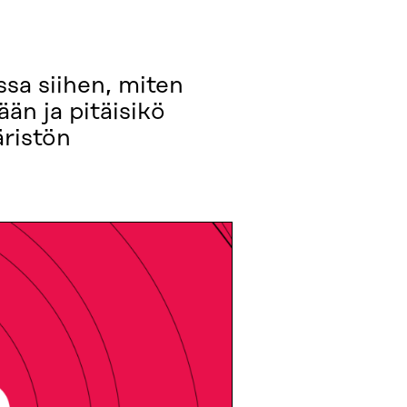
sa siihen, miten
än ja pitäisikö
ristön