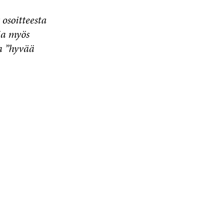
 osoitteesta
tia myös
a ”hyvää