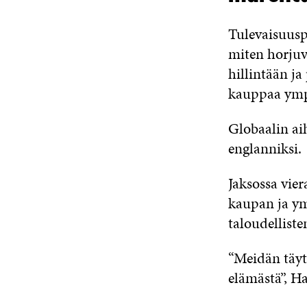
Tulevaisuusp
miten horju
hillintään j
kauppaa ymp
Globaalin ai
englanniksi.
Jaksossa vier
kaupan ja ym
taloudellist
“Meidän täyt
elämästä”, H