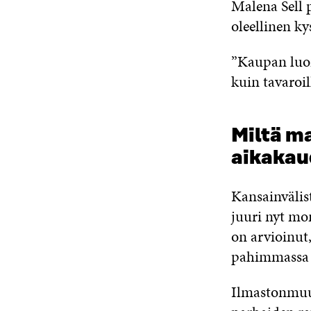
Malena Sell 
oleellinen k
”Kaupan luo
kuin tavaroill
Miltä m
aikakau
Kansainvälist
juuri nyt mo
on arvioinut
pahimmassa k
Ilmastonmuut