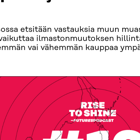
sossa etsitään vastauksia muun muas
aikuttaa ilmastonmuutoksen hillintä
nemmän vai vähemmän kauppaa ympä