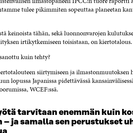
stenvälisen ilmastopaneeli IPCC:n tuore raportti al
ntamme tulee pikimmiten sopeuttaa planeetan ka
istä keinoista tähän, sekä luonnonvarojen kulutukse
tyksen irtikytkemiseen toisistaan, on kiertotalous.
anottu kuin tehty?
iertotalouteen siirtymiseen ja ilmastonmuutoksen h
kuun lopussa Japanissa pidettävässä kansainvälisess
foorumissa, WCEF:ssä.
yötä tarvitaan enemmän kuin k
 – ja samalla sen perustukset u
ua