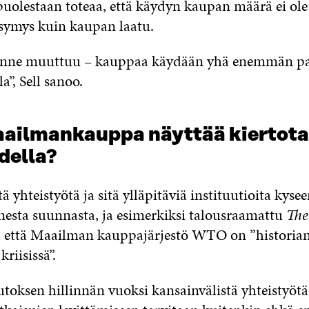
puolestaan toteaa, että käydyn kaupan määrä ei ole
ysymys kuin kaupan laatu.
nne muuttuu – kauppaa käydään yhä enemmän pal
a”, Sell sanoo.
aailmankauppa näyttää kiertot
della?
ä yhteistyötä ja sitä ylläpitäviä instituutioita kyse
nesta suunnasta, ja esimerkiksi talousraamattu
The
, että Maailman kauppajärjestö WTO on ”historia
riisissä”.
oksen hillinnän vuoksi kansainvälistä yhteistyötä 