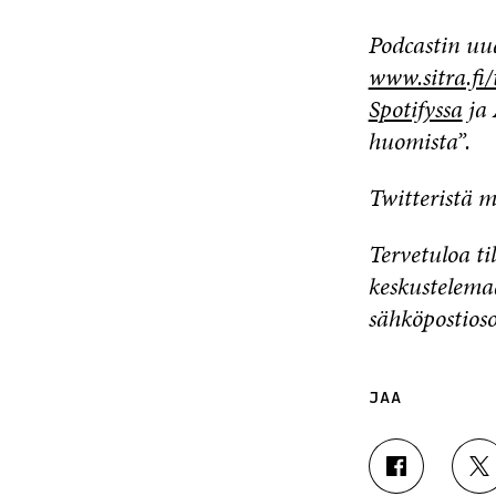
Podcastin uud
www.sitra.fi/
Spotifyssa
ja 
huomista”.
Twitteristä m
Tervetuloa t
keskustelema
sähköpostioso
JAA
J
J