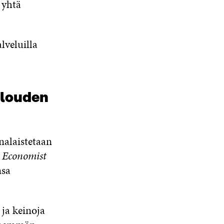
 yhtä
veluilla
alouden
enalaistetaan
 Economist
nsa
ja keinoja