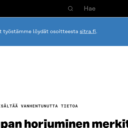
ot työstämme löydät osoitteesta
sitra.fi
.
ISÄLTÄÄ VANHENTUNUTTA TIETOA
pan horjuminen merki