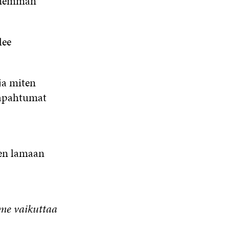
 enemmän
lee
 ja miten
tapahtumat
en lamaan
mme vaikuttaa