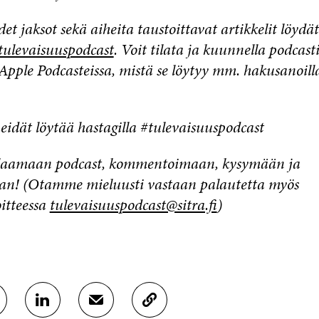
et jaksot sekä aiheita taustoittavat artikkelit löydät
tulevaisuuspodcast
. Voit tilata ja kuunnella podcas
Apple Podcasteissa, mistä se löytyy mm. hakusanoill
eidät löytää hastagilla #tulevaisuuspodcast
ilaamaan podcast, kommentoimaan, kysymään ja
an! (Otamme mieluusti vastaan palautetta myös
itteessa
tulevaisuuspodcast@sitra.fi
)
J
J
K