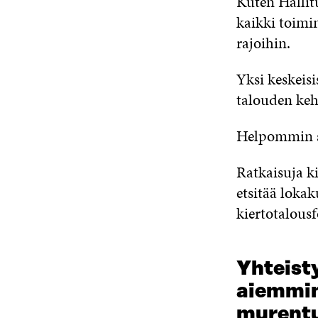
Kuten Hallitu
kaikki toimi
rajoihin.
Yksi keskeis
talouden kehi
Helpommin s
Ratkaisuja k
etsitää loka
kiertotalous
Yhteist
aiemmin
murent