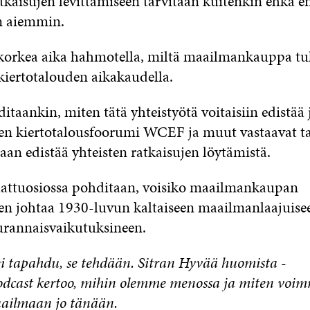
tkaisujen levittämiseen tarvitaan kuitenkin ehkä
n aiemmin.
 korkea aika hahmotella, miltä maailmankauppa tu
iertotalouden aikakaudella.
itaankin, miten tätä yhteistyötä voitaisiin edistää
nen kiertotalousfoorumi WCEF ja muut vastaavat 
taan edistää yhteisten ratkaisujen löytämistä.
hattuosiossa pohditaan, voisiko maailmankaupan
n johtaa 1930-luvun kaltaiseen maailmanlaajuise
eurannaisvaikutuksineen.
ei tapahdu, se tehdään. Sitran Hyvää huomista -
odcast kertoo, mihin olemme menossa ja miten voi
ailmaan jo tänään.