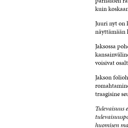
parhaiden ra
kuin koskaa
Juuri nyt on
näyttämään k
Jaksossa pohd
kansainväli
voisivat osal
Jakson folio
romahtamine
traagisine s
Tulevaisuus 
tulevaisuusp
huomisen ma