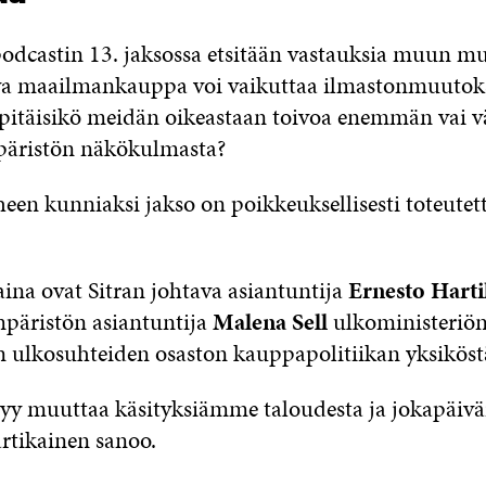
odcastin 13. jaksossa etsitään vastauksia muun mu
va maailmankauppa voi vaikuttaa ilmastonmuutok
a pitäisikö meidän oikeastaan toivoa enemmän va
äristön näkökulmasta?
heen kunniaksi jakso on poikkeuksellisesti toteutet
aina ovat Sitran johtava asiantuntija
Ernesto Harti
päristön asiantuntija
Malena Sell
ulkoministeriö
en ulkosuhteiden osaston kauppapolitiikan yksiköst
yy muuttaa käsityksiämme taloudesta ja jokapäivä
artikainen sanoo.