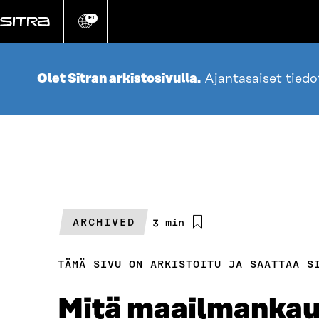
Siirry
suoraan
FI
Vaihda
sivuston
sisältöön
kieli
Olet Sitran arkistosivulla.
Ajantasaiset tied
ARCHIVED
Arvioitu
3 min
lukuaika
TÄMÄ SIVU ON ARKISTOITU JA SAATTAA S
Mitä maailmankau