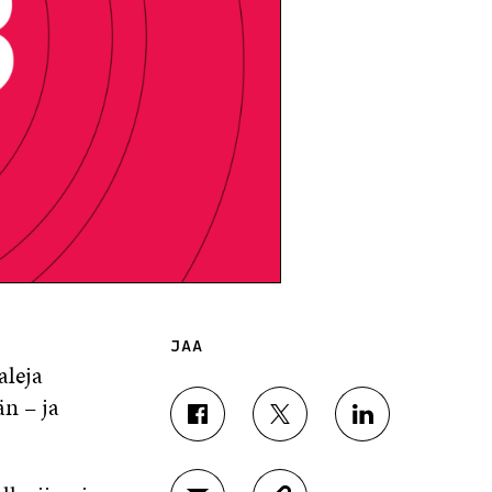
JAA
aleja
n – ja
J
J
J
A
A
A
A
A
A
F
T
L