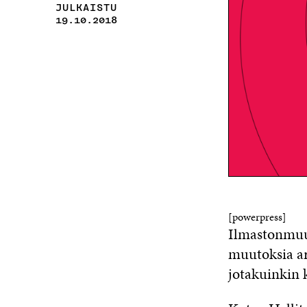
JULKAISTU
19.10.2018
[powerpress]
Ilmastonmuuto
muutoksia ar
jotakuinkin k