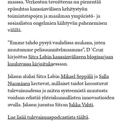
maassa. Verkoston tavoitteena on pienentää
epäsuhtaa kansainvälisen kehitystyön
toimintatapojen ja maailman ympäristö- ja
sosiaalisten ongelmien kiihtyvän pahenemisen
välillä.
”Emme tahdo pysyä vauhdissa mukana, joten
muutamme pelisuunnitelmaamme”, D´Cruz
kirjoittaa
Sitra Labin kansainväliseen blogisarjaan
kuuluvassa kirjoituks
essaan.
Jakson aluksi Sitra Labin
Mikael Seppälä
ja
Salla
Nurminen
kertovat, millaiset taidot korostuvat
tulevaisuudessa ja miten systeemistä muutosta
voidaan edistää yhteiskunnallisten innovaatioiden
avulla. Jakson juontaa Sitran
Jukka Vahti
.
Lue lisää tulevaisuuspodcastista täältä
.