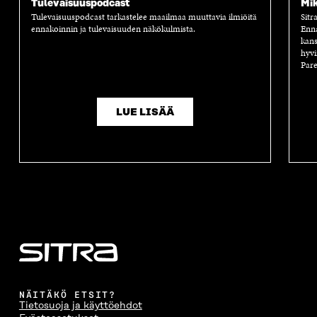
Tulevaisuuspodcast
Mik
Tulevaisuuspodcast tarkastelee maailmaa muuttavia ilmiöitä
Sitr
ennakoinnin ja tulevaisuuden näkökulmista.
Enn
kans
hyvi
Pare
LUE LISÄÄ
NÄITÄKÖ ETSIT?
Tietosuoja ja käyttöehdot