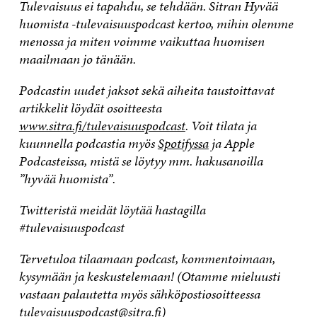
Tulevaisuus ei tapahdu, se tehdään. Sitran Hyvää
huomista -tulevaisuuspodcast kertoo, mihin olemme
menossa ja miten voimme vaikuttaa huomisen
maailmaan jo tänään.
Podcastin uudet jaksot sekä aiheita taustoittavat
artikkelit löydät osoitteesta
www.sitra.fi/tulevaisuuspodcast
. Voit tilata ja
kuunnella podcastia myös
Spotifyssa
ja Apple
Podcasteissa, mistä se löytyy mm. hakusanoilla
”hyvää huomista”.
Twitteristä meidät löytää hastagilla
#tulevaisuuspodcast
Tervetuloa tilaamaan podcast, kommentoimaan,
kysymään ja keskustelemaan! (Otamme mieluusti
vastaan palautetta myös sähköpostiosoitteessa
tulevaisuuspodcast@sitra.fi
)