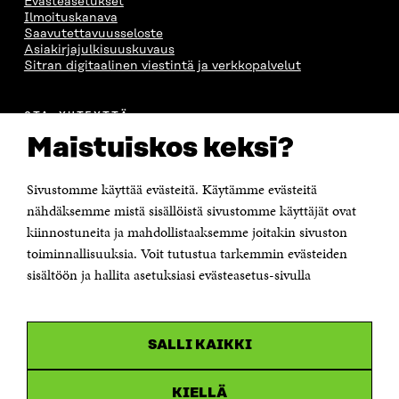
Evästeasetukset
Ilmoituskanava
Saavutettavuusseloste
Asiakirjajulkisuuskuvaus
Sitran digitaalinen viestintä ja verkkopalvelut
OTA YHTEYTTÄ
Suomen itsenäisyyden juhlarahasto Sitra
Maistuiskos keksi?
Itämerenkatu 11-13, PL 160,
00181 Helsinki
Sivustomme käyttää evästeitä. Käytämme evästeitä
Puhelin +358 294 618 991
Sähköpostiosoite
nähdäksemme mistä sisällöistä sivustomme käyttäjät ovat
etunimi.sukunimi@sitra.fi tai sitra@sitra.fi
kiinnostuneita ja mahdollistaaksemme joitakin sivuston
Saapumisohjeet
toiminnallisuuksia. Voit tutustua tarkemmin evästeiden
sisältöön ja hallita asetuksiasi evästeasetus-sivulla
Y-tunnus 0202132-3
OLEMME NÄISSÄ SOMEISSA
SALLI KAIKKI
Facebook
Avautuu
uudessa
Linkedin
ikkunassa
KIELLÄ
Avautuu