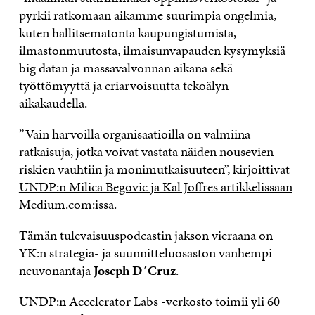
pyrkii ratkomaan aikamme suurimpia ongelmia,
kuten hallitsematonta kaupungistumista,
ilmastonmuutosta, ilmaisunvapauden kysymyksiä
big datan ja massavalvonnan aikana sekä
työttömyyttä ja eriarvoisuutta tekoälyn
aikakaudella.
”Vain harvoilla organisaatioilla on valmiina
ratkaisuja, jotka voivat vastata näiden nousevien
riskien vauhtiin ja monimutkaisuuteen”, kirjoittivat
UNDP:n Milica Begovic ja Kal Joffres artikkelissaan
Medium.com
:issa.
Tämän tulevaisuuspodcastin jakson vieraana on
YK:n strategia- ja suunnitteluosaston vanhempi
neuvonantaja
Joseph D´Cruz
.
UNDP:n Accelerator Labs -verkosto toimii yli 60