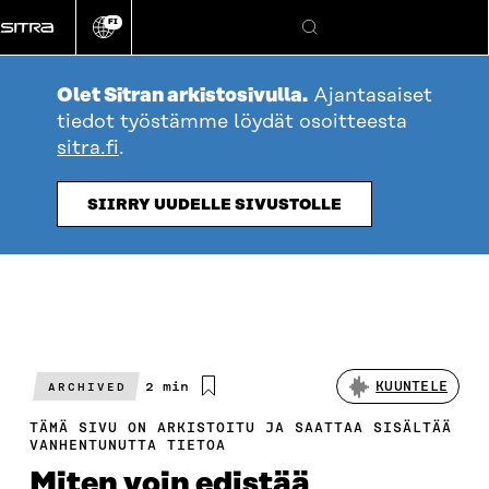
Siirry
FI
suoraan
Vaihda
Hae
sivuston
sisältöön
kieli
Olet Sitran arkistosivulla.
Ajantasaiset
tiedot työstämme löydät osoitteesta
sitra.fi
.
SIIRRY UUDELLE SIVUSTOLLE
Arvioitu
2 min
KUUNTELE
ARCHIVED
lukuaika
TÄMÄ SIVU ON ARKISTOITU JA SAATTAA SISÄLTÄÄ
VANHENTUNUTTA TIETOA
Miten voin edistää