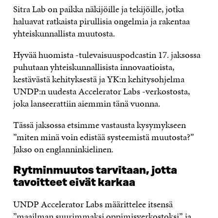
Sitra Lab on paikka näkijöille ja tekijöille, jotka
haluavat ratkaista pirullisia ongelmia ja rakentaa
yhteiskunnallista muutosta.
Hyvää huomista -tulevaisuuspodcastin 17. jaksossa
puhutaan yhteiskunnallisista innovaatioista,
kestävästä kehityksestä ja YK:n kehitysohjelma
UNDP:n uudesta Accelerator Labs -verkostosta,
joka lanseerattiin aiemmin tänä vuonna.
Tässä jaksossa etsimme vastausta kysymykseen
”miten minä voin edistää systeemistä muutosta?”
Jakso on englanninkielinen.
Rytminmuutos tarvitaan, jotta
tavoitteet eivät karkaa
UNDP Accelerator Labs määrittelee itsensä
”maailman suurimmaksi oppimisverkostoksi” ja