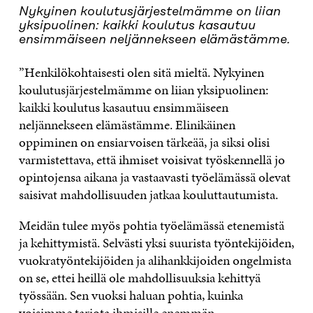
Nykyinen koulutusjärjestelmämme on liian
yksipuolinen: kaikki koulutus kasautuu
ensimmäiseen neljännekseen elämästämme.
”Henkilökohtaisesti olen sitä mieltä. Nykyinen
koulutusjärjestelmämme on liian yksipuolinen:
kaikki koulutus kasautuu ensimmäiseen
neljännekseen elämästämme. Elinikäinen
oppiminen on ensiarvoisen tärkeää, ja siksi olisi
varmistettava, että ihmiset voisivat työskennellä jo
opintojensa aikana ja vastaavasti työelämässä olevat
saisivat mahdollisuuden jatkaa kouluttautumista.
Meidän tulee myös pohtia työelämässä etenemistä
ja kehittymistä. Selvästi yksi suurista työntekijöiden,
vuokratyöntekijöiden ja alihankkijoiden ongelmista
on se, ettei heillä ole mahdollisuuksia kehittyä
työssään. Sen vuoksi haluan pohtia, kuinka
voisimme tarjota ihmisille enemmän