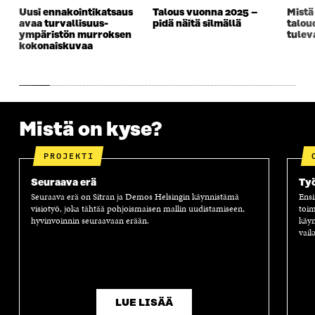
Uusi ennakointikatsaus
Talous vuonna 2025 –
Mistä
avaa turvallisuus­­
pidä näitä silmällä
talou
ympäristön murroksen
tulev
kokonaiskuvaa
Mistä on kyse?
PROJEKTI
Seuraava erä
Työ
Seuraava erä on Sitran ja Demos Helsingin käynnistämä
Ensi
visiotyö, joka tähtää pohjoismaisen mallin uudistamiseen,
toim
hyvinvoinnin seuraavaan erään.
käyn
vaik
LUE LISÄÄ