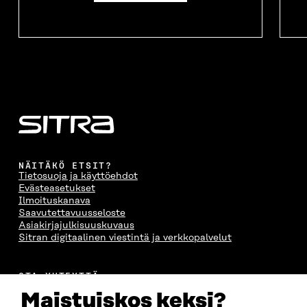
NÄITÄKÖ ETSIT?
Tietosuoja ja käyttöehdot
Evästeasetukset
Ilmoituskanava
Saavutettavuusseloste
Asiakirjajulkisuuskuvaus
Sitran digitaalinen viestintä ja verkkopalvelut
OTA YHTEYTTÄ
Suomen itsenäisyyden juhlarahasto Sitra
Maistuiskos keksi?
Itämerenkatu 11-13, PL 160,