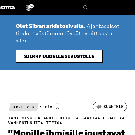
Siirry
FI
suoraan
Vaihda
Hae
sivuston
sisältöön
kieli
Olet Sitran arkistosivulla.
Ajantasaiset
tiedot työstämme löydät osoitteesta
sitra.fi
.
SIIRRY UUDELLE SIVUSTOLLE
Arvioitu
9 min
KUUNTELE
ARCHIVED
lukuaika
TÄMÄ SIVU ON ARKISTOITU JA SAATTAA SISÄLTÄÄ
VANHENTUNUTTA TIETOA
”Monille ihmisille joustavat