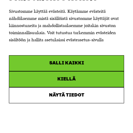
00181 Helsinki
Sivustomme käyttää evästeitä. Käytämme evästeitä
Puhelin +358 294 618 991
Sähköpostiosoite
nähdäksemme mistä sisällöistä sivustomme käyttäjät ovat
etunimi.sukunimi@sitra.fi tai sitra@sitra.fi
kiinnostuneita ja mahdollistaaksemme joitakin sivuston
Saapumisohjeet
toiminnallisuuksia. Voit tutustua tarkemmin evästeiden
sisältöön ja hallita asetuksiasi evästeasetus-sivulla
Y-tunnus 0202132-3
OLEMME NÄISSÄ SOMEISSA
SALLI KAIKKI
Facebook
Avautuu
uudessa
Linkedin
ikkunassa
KIELLÄ
Avautuu
uudessa
Youtube
ikkunassa
Avautuu
NÄYTÄ TIEDOT
uudessa
Instagram
ikkunassa
Avautuu
uudessa
ikkunassa