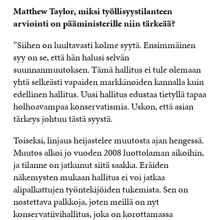
Matthew Taylor, miksi työllisyystilanteen
arviointi on pääministerille niin tärkeää?
”Siihen on luultavasti kolme syytä. Ensimmäinen
syy on se, että hän halusi selvän
suunnanmuutoksen. Tämä hallitus ei tule olemaan
yhtä selkeästi vapaiden markkinoiden kannalla kuin
edellinen hallitus. Uusi hallitus edustaa tietyllä tapaa
holhoavampaa konservatismia. Uskon, että asian
tärkeys johtuu tästä syystä.
Toiseksi, linjaus heijastelee muutosta ajan hengessä.
Muutos alkoi jo vuoden 2008 luottolaman aikoihin,
ja tilanne on jatkunut siitä saakka. Eräiden
näkemysten mukaan hallitus ei voi jatkaa
alipalkattujen työntekijöiden tukemista. Sen on
nostettava palkkoja, joten meillä on nyt
konservatiivihallitus, joka on korottamassa