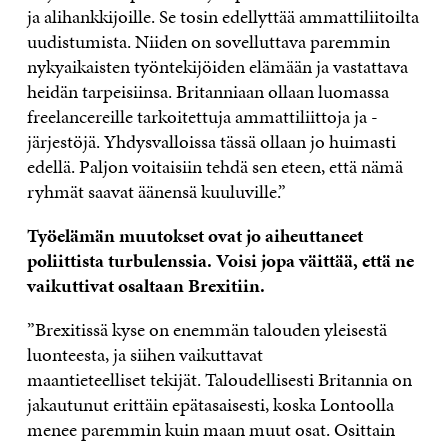
ja alihankkijoille. Se tosin edellyttää ammattiliitoilta
uudistumista. Niiden on sovelluttava paremmin
nykyaikaisten työntekijöiden elämään ja vastattava
heidän tarpeisiinsa. Britanniaan ollaan luomassa
freelancereille tarkoitettuja ammattiliittoja ja -
järjestöjä. Yhdysvalloissa tässä ollaan jo huimasti
edellä. Paljon voitaisiin tehdä sen eteen, että nämä
ryhmät saavat äänensä kuuluville.”
Työelämän muutokset ovat jo aiheuttaneet
poliittista turbulenssia. Voisi jopa väittää, että ne
vaikuttivat osaltaan Brexitiin.
”Brexitissä kyse on enemmän talouden yleisestä
luonteesta, ja siihen vaikuttavat
maantieteelliset tekijät. Taloudellisesti Britannia on
jakautunut erittäin epätasaisesti, koska Lontoolla
menee paremmin kuin maan muut osat. Osittain