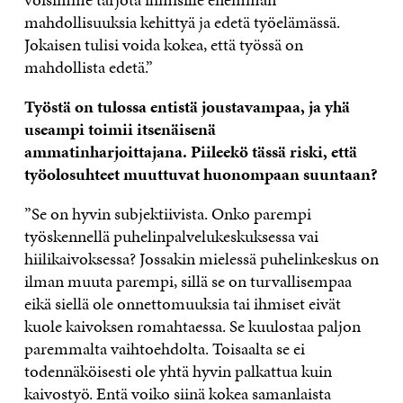
mahdollisuuksia kehittyä ja edetä työelämässä.
Jokaisen tulisi voida kokea, että työssä on
mahdollista edetä.”
Työstä on tulossa entistä joustavampaa, ja yhä
useampi toimii itsenäisenä
ammatinharjoittajana. Piileekö tässä riski, että
työolosuhteet muuttuvat huonompaan suuntaan?
”Se on hyvin subjektiivista. Onko parempi
työskennellä puhelinpalvelukeskuksessa vai
hiilikaivoksessa? Jossakin mielessä puhelinkeskus on
ilman muuta parempi, sillä se on turvallisempaa
eikä siellä ole onnettomuuksia tai ihmiset eivät
kuole kaivoksen romahtaessa. Se kuulostaa paljon
paremmalta vaihtoehdolta. Toisaalta se ei
todennäköisesti ole yhtä hyvin palkattua kuin
kaivostyö. Entä voiko siinä kokea samanlaista