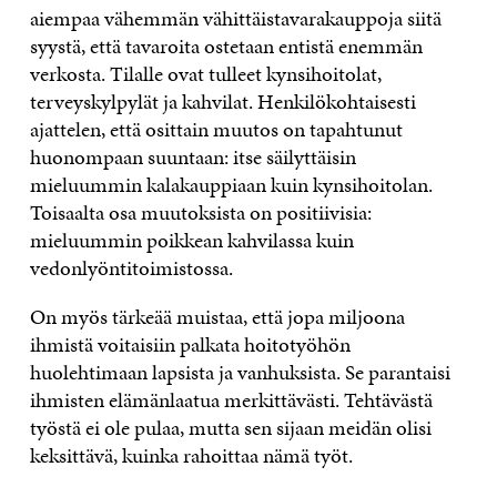
aiempaa vähemmän vähittäistavarakauppoja siitä
syystä, että tavaroita ostetaan entistä enemmän
verkosta. Tilalle ovat tulleet kynsihoitolat,
terveyskylpylät ja kahvilat. Henkilökohtaisesti
ajattelen, että osittain muutos on tapahtunut
huonompaan suuntaan: itse säilyttäisin
mieluummin kalakauppiaan kuin kynsihoitolan.
Toisaalta osa muutoksista on positiivisia:
mieluummin poikkean kahvilassa kuin
vedonlyöntitoimistossa.
On myös tärkeää muistaa, että jopa miljoona
ihmistä voitaisiin palkata hoitotyöhön
huolehtimaan lapsista ja vanhuksista. Se parantaisi
ihmisten elämänlaatua merkittävästi. Tehtävästä
työstä ei ole pulaa, mutta sen sijaan meidän olisi
keksittävä, kuinka rahoittaa nämä työt.