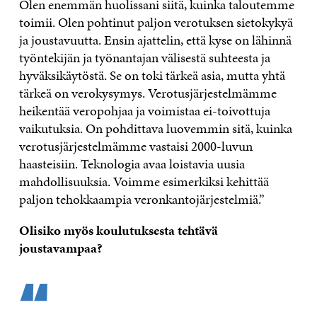
Olen enemmän huolissani siitä, kuinka taloutemme
toimii. Olen pohtinut paljon verotuksen sietokykyä
ja joustavuutta. Ensin ajattelin, että kyse on lähinnä
työntekijän ja työnantajan välisestä suhteesta ja
hyväksikäytöstä. Se on toki tärkeä asia, mutta yhtä
tärkeä on verokysymys. Verotusjärjestelmämme
heikentää veropohjaa ja voimistaa ei-toivottuja
vaikutuksia. On pohdittava luovemmin sitä, kuinka
verotusjärjestelmämme vastaisi 2000-luvun
haasteisiin. Teknologia avaa loistavia uusia
mahdollisuuksia. Voimme esimerkiksi kehittää
paljon tehokkaampia veronkantojärjestelmiä.”
Olisiko myös koulutuksesta tehtävä
joustavampaa?
“