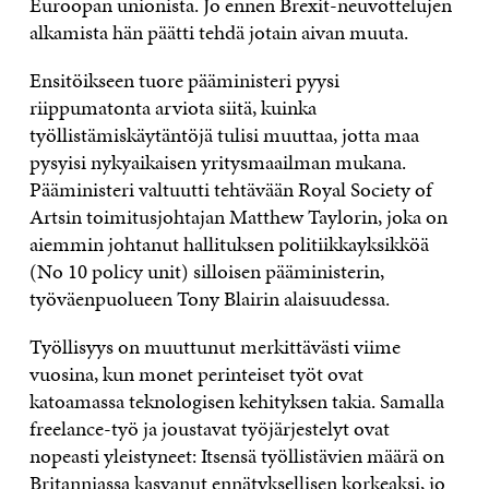
Euroopan unionista. Jo ennen Brexit-neuvottelujen
alkamista hän päätti tehdä jotain aivan muuta.
Ensitöikseen tuore pääministeri pyysi
riippumatonta arviota siitä, kuinka
työllistämiskäytäntöjä tulisi muuttaa, jotta maa
pysyisi nykyaikaisen yritysmaailman mukana.
Pääministeri valtuutti tehtävään Royal Society of
Artsin toimitusjohtajan Matthew Taylorin, joka on
aiemmin johtanut hallituksen politiikkayksikköä
(No 10 policy unit) silloisen pääministerin,
työväenpuolueen Tony Blairin alaisuudessa.
Työllisyys on muuttunut merkittävästi viime
vuosina, kun monet perinteiset työt ovat
katoamassa teknologisen kehityksen takia. Samalla
freelance-työ ja joustavat työjärjestelyt ovat
nopeasti yleistyneet: Itsensä työllistävien määrä on
Britanniassa kasvanut ennätyksellisen korkeaksi, jo