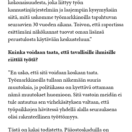
kokonaisuudesta, joka liittyy työn
kannustinjärjestelmiin ja laajempiin kysymyksiin
siitä, mitä uskomme työmarkkinoilla tapahtuvan
seuraavien 30 vuoden aikana. Toivon, että raportissa
esittämäni näkökannat tuovat oman lisänsä
perustulosta käytävään keskusteluun.”
Kuinka voidaan taata, että tavallisille ihmisille
riittää työtä?
”En usko, että sitä voidaan koskaan taata.
Työmarkkinoilla tullaan näkemään suuria
muutoksia, ja politiikassa on kyettävä ottamaan
nämä muutokset huomioon. Sitä vastoin meidän ei
tule antautua sen virhekäsityksen valtaan, että
työpaikkojen hävitessä yhdellä alalla seurauksena
olisi rakenteellinen työttömyys.
Tästä on kaksi todistetta. Pääostoskaduilla on