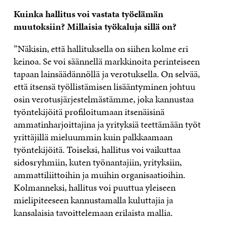
Kuinka hallitus voi vastata työelämän
muutoksiin? Millaisia työkaluja sillä on?
”Näkisin, että hallituksella on siihen kolme eri
keinoa. Se voi säännellä markkinoita perinteiseen
tapaan lainsäädännöllä ja verotuksella. On selvää,
että itsensä työllistämisen lisääntyminen johtuu
osin verotusjärjestelmästämme, joka kannustaa
työntekijöitä profiloitumaan itsenäisinä
ammatinharjoittajina ja yrityksiä teettämään työt
yrittäjillä mieluummin kuin palkkaamaan
työntekijöitä. Toiseksi, hallitus voi vaikuttaa
sidosryhmiin, kuten työnantajiin, yrityksiin,
ammattiliittoihin ja muihin organisaatioihin.
Kolmanneksi, hallitus voi puuttua yleiseen
mielipiteeseen kannustamalla kuluttajia ja
kansalaisia tavoittelemaan erilaista mallia.