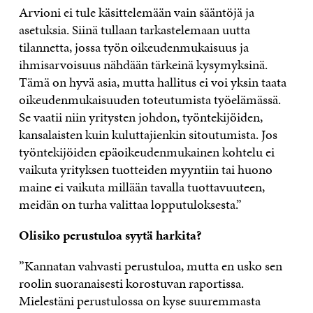
Arvioni ei tule käsittelemään vain sääntöjä ja
asetuksia. Siinä tullaan tarkastelemaan uutta
tilannetta, jossa työn oikeudenmukaisuus ja
ihmisarvoisuus nähdään tärkeinä kysymyksinä.
Tämä on hyvä asia, mutta hallitus ei voi yksin taata
oikeudenmukaisuuden toteutumista työelämässä.
Se vaatii niin yritysten johdon, työntekijöiden,
kansalaisten kuin kuluttajienkin sitoutumista. Jos
työntekijöiden epäoikeudenmukainen kohtelu ei
vaikuta yrityksen tuotteiden myyntiin tai huono
maine ei vaikuta millään tavalla tuottavuuteen,
meidän on turha valittaa lopputuloksesta.”
Olisiko perustuloa syytä harkita?
”Kannatan vahvasti perustuloa, mutta en usko sen
roolin suoranaisesti korostuvan raportissa.
Mielestäni perustulossa on kyse suuremmasta