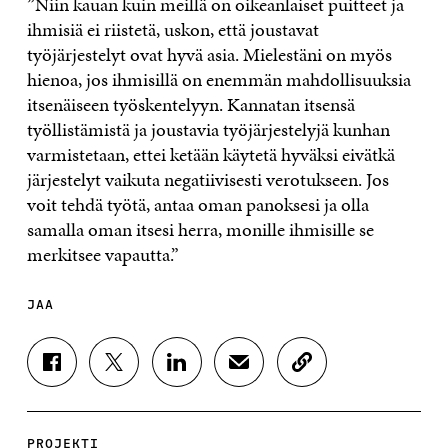
”Niin kauan kuin meillä on oikeanlaiset puitteet ja
ihmisiä ei riistetä, uskon, että joustavat
työjärjestelyt ovat hyvä asia. Mielestäni on myös
hienoa, jos ihmisillä on enemmän mahdollisuuksia
itsenäiseen työskentelyyn. Kannatan itsensä
työllistämistä ja joustavia työjärjestelyjä kunhan
varmistetaan, ettei ketään käytetä hyväksi eivätkä
järjestelyt vaikuta negatiivisesti verotukseen. Jos
voit tehdä työtä, antaa oman panoksesi ja olla
samalla oman itsesi herra, monille ihmisille se
merkitsee vapautta.”
JAA
J
J
J
J
K
A
A
A
A
O
A
A
A
A
P
F
T
L
S
I
A
W
I
Ä
O
PROJEKTI