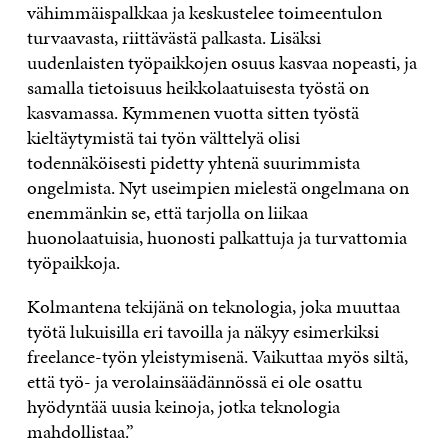
vähimmäispalkkaa ja keskustelee toimeentulon
turvaavasta, riittävästä palkasta. Lisäksi
uudenlaisten työpaikkojen osuus kasvaa nopeasti, ja
samalla tietoisuus heikkolaatuisesta työstä on
kasvamassa. Kymmenen vuotta sitten työstä
kieltäytymistä tai työn välttelyä olisi
todennäköisesti pidetty yhtenä suurimmista
ongelmista. Nyt useimpien mielestä ongelmana on
enemmänkin se, että tarjolla on liikaa
huonolaatuisia, huonosti palkattuja ja turvattomia
työpaikkoja.
Kolmantena tekijänä on teknologia, joka muuttaa
työtä lukuisilla eri tavoilla ja näkyy esimerkiksi
freelance-työn yleistymisenä. Vaikuttaa myös siltä,
että työ- ja verolainsäädännössä ei ole osattu
hyödyntää uusia keinoja, jotka teknologia
mahdollistaa.”