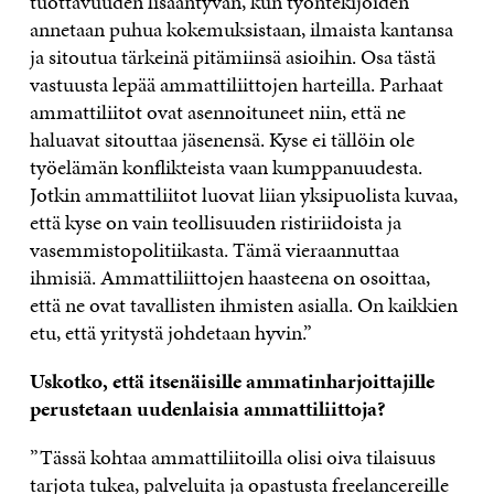
tuottavuuden lisääntyvän, kun työntekijöiden
annetaan puhua kokemuksistaan, ilmaista kantansa
ja sitoutua tärkeinä pitämiinsä asioihin. Osa tästä
vastuusta lepää ammattiliittojen harteilla. Parhaat
ammattiliitot ovat asennoituneet niin, että ne
haluavat sitouttaa jäsenensä. Kyse ei tällöin ole
työelämän konflikteista vaan kumppanuudesta.
Jotkin ammattiliitot luovat liian yksipuolista kuvaa,
että kyse on vain teollisuuden ristiriidoista ja
vasemmistopolitiikasta. Tämä vieraannuttaa
ihmisiä. Ammattiliittojen haasteena on osoittaa,
että ne ovat tavallisten ihmisten asialla. On kaikkien
etu, että yritystä johdetaan hyvin.”
Uskotko, että itsenäisille ammatinharjoittajille
perustetaan uudenlaisia ammattiliittoja?
”Tässä kohtaa ammattiliitoilla olisi oiva tilaisuus
tarjota tukea, palveluita ja opastusta freelancereille