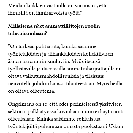
Meidän kaikkien vastuulla on varmistaa, että
ihmisillä on ihmisarvoista työtä.”
Millaisena näet ammattiliittojen roolin
tulevaisuudessa?
”On tärkeää pohtia sitä, kuinka saamme
työntekijöiden ja alihankkijoiden kollektiivisen
äänen paremmin kuuluviin. Myös itsensä
työllistävillä ja itsenäisillä ammatinharjoittajilla on
oltava vaikutusmahdollisuuksia ja tilaisuus
neuvotella johdon kanssa tilanteestaan. Myös heillä
on oltava oikeutensa.
Ongelmana on se, että edes perinteisessä yksityisen
sektorin palkkatyössä kovinkaan moni ei käytä noita
oikeuksiaan. Kuinka saisimme rohkaistua
työntekijöitä puhumaan omasta puolestaan? Uskon