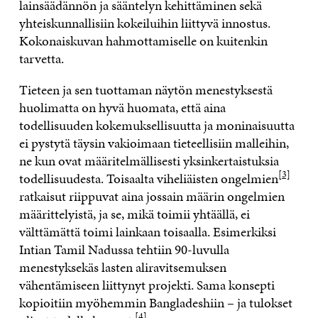
lainsäädännön ja sääntelyn kehittäminen sekä
yhteiskunnallisiin kokeiluihin liittyvä innostus.
Kokonaiskuvan hahmottamiselle on kuitenkin
tarvetta.
Tieteen ja sen tuottaman näytön menestyksestä
huolimatta on hyvä huomata, että aina
todellisuuden kokemuksellisuutta ja moninaisuutta
ei pystytä täysin vakioimaan tieteellisiin malleihin,
ne kun ovat määritelmällisesti yksinkertaistuksia
[3]
todellisuudesta. Toisaalta viheliäisten ongelmien
ratkaisut riippuvat aina jossain määrin ongelmien
määrittelyistä, ja se, mikä toimii yhtäällä, ei
välttämättä toimi lainkaan toisaalla. Esimerkiksi
Intian Tamil Nadussa tehtiin 90-luvulla
menestyksekäs lasten aliravitsemuksen
vähentämiseen liittynyt projekti. Sama konsepti
kopioitiin myöhemmin Bangladeshiin – ja tulokset
[4]