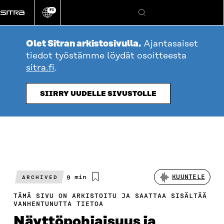
Siirry
FI
suoraan
Vaihda
Hae
sivuston
sisältöön
kieli
Olet Sitran arkistosivulla.
Ajantasaiset
tiedot työstämme löydät osoitteesta
sitra.fi
.
SIIRRY UUDELLE SIVUSTOLLE
Arvioitu
9 min
KUUNTELE
ARCHIVED
lukuaika
TÄMÄ SIVU ON ARKISTOITU JA SAATTAA SISÄLTÄÄ
VANHENTUNUTTA TIETOA
Näyttöpohjaisuus ja