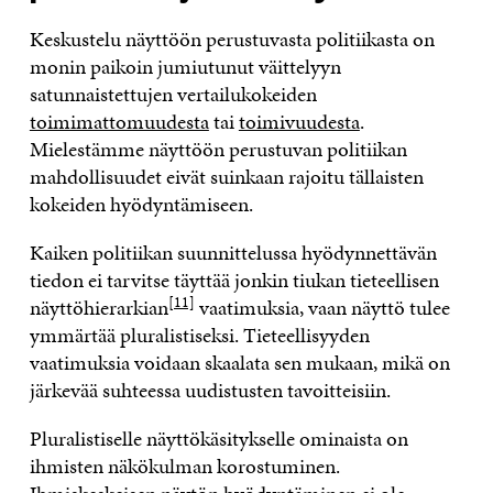
Keskustelu näyttöön perustuvasta politiikasta on
monin paikoin jumiutunut väittelyyn
satunnaistettujen vertailukokeiden
toimimattomuudesta
tai
toimivuudesta
.
Mielestämme näyttöön perustuvan politiikan
mahdollisuudet eivät suinkaan rajoitu tällaisten
kokeiden hyödyntämiseen.
Kaiken politiikan suunnittelussa hyödynnettävän
tiedon ei tarvitse täyttää jonkin tiukan tieteellisen
[11]
näyttöhierarkian
vaatimuksia, vaan näyttö tulee
ymmärtää pluralistiseksi. Tieteellisyyden
vaatimuksia voidaan skaalata sen mukaan, mikä on
järkevää suhteessa uudistusten tavoitteisiin.
Pluralistiselle näyttökäsitykselle ominaista on
ihmisten näkökulman korostuminen.