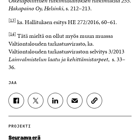
Oikeuspoliittisen tutkimuslaitoksen tutkimuksia 255.
Hakapaino Oy, Helsinki
, s. 212–213.
[13]
ks. Hallituksen esitys HE 272/2016, 60–61.
[14]
Tätä mieltä on ollut myös muun muassa
Valtiontalouden tarkastusvirasto, ks.
Valtiontalouden tarkastusviraston selvitys 3/2013
Lainvalmistelun laatu ja kehittämistarpeet
, s. 33–
36.
JAA
J
J
J
J
K
A
A
A
A
O
A
A
A
A
P
F
T
L
S
I
A
W
I
Ä
O
PROJEKTI
C
I
N
H
I
E
T
K
K
A
Seuraava erä