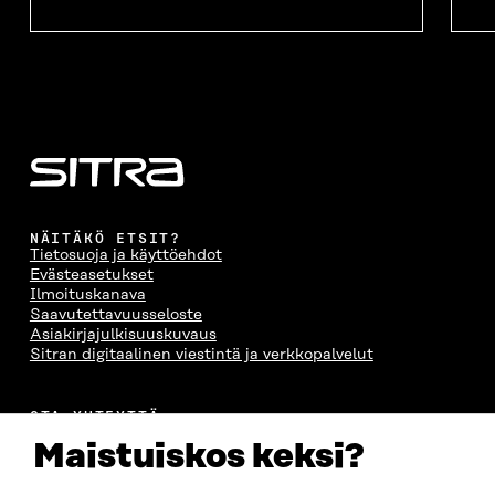
NÄITÄKÖ ETSIT?
Tietosuoja ja käyttöehdot
Evästeasetukset
Ilmoituskanava
Saavutettavuusseloste
Asiakirjajulkisuuskuvaus
Sitran digitaalinen viestintä ja verkkopalvelut
OTA YHTEYTTÄ
Suomen itsenäisyyden juhlarahasto Sitra
Maistuiskos keksi?
Itämerenkatu 11-13, PL 160,
00181 Helsinki