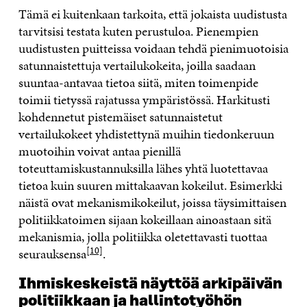
Tämä ei kuitenkaan tarkoita, että jokaista uudistusta
tarvitsisi testata kuten perustuloa. Pienempien
uudistusten puitteissa voidaan tehdä pienimuotoisia
satunnaistettuja vertailukokeita, joilla saadaan
suuntaa-antavaa tietoa siitä, miten toimenpide
toimii tietyssä rajatussa ympäristössä. Harkitusti
kohdennetut pistemäiset satunnaistetut
vertailukokeet yhdistettynä muihin tiedonkeruun
muotoihin voivat antaa pienillä
toteuttamiskustannuksilla lähes yhtä luotettavaa
tietoa kuin suuren mittakaavan kokeilut. Esimerkki
näistä ovat mekanismikokeilut, joissa täysimittaisen
politiikkatoimen sijaan kokeillaan ainoastaan sitä
mekanismia, jolla politiikka oletettavasti tuottaa
[10]
seurauksensa
.
Ihmiskeskeistä näyttöä arkipäivän
politiikkaan ja hallintotyöhön