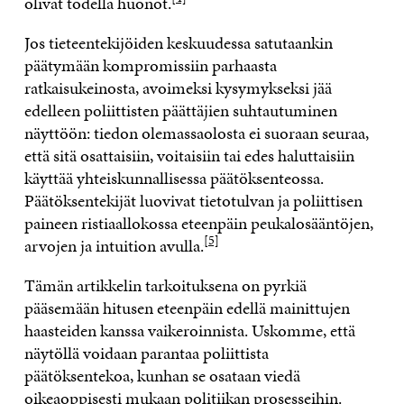
olivat todella huonot.
Jos tieteentekijöiden keskuudessa satutaankin
päätymään kompromissiin parhaasta
ratkaisukeinosta, avoimeksi kysymykseksi jää
edelleen poliittisten päättäjien suhtautuminen
näyttöön: tiedon olemassaolosta ei suoraan seuraa,
että sitä osattaisiin, voitaisiin tai edes haluttaisiin
käyttää yhteiskunnallisessa päätöksenteossa.
Päätöksentekijät luovivat tietotulvan ja poliittisen
paineen ristiaallokossa eteenpäin peukalosääntöjen,
[5]
arvojen ja intuition avulla.
Tämän artikkelin tarkoituksena on pyrkiä
pääsemään hitusen eteenpäin edellä mainittujen
haasteiden kanssa vaikeroinnista. Uskomme, että
näytöllä voidaan parantaa poliittista
päätöksentekoa, kunhan se osataan viedä
oikeaoppisesti mukaan politiikan prosesseihin.