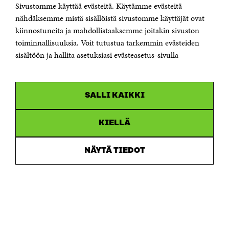
Sivustomme käyttää evästeitä. Käytämme evästeitä
Puhelin +358 294 618 991
Sähköpostiosoite
nähdäksemme mistä sisällöistä sivustomme käyttäjät ovat
etunimi.sukunimi@sitra.fi tai sitra@sitra.fi
kiinnostuneita ja mahdollistaaksemme joitakin sivuston
Saapumisohjeet
toiminnallisuuksia. Voit tutustua tarkemmin evästeiden
sisältöön ja hallita asetuksiasi evästeasetus-sivulla
Y-tunnus 0202132-3
OLEMME NÄISSÄ SOMEISSA
SALLI KAIKKI
Facebook
Avautuu
uudessa
Linkedin
ikkunassa
KIELLÄ
Avautuu
uudessa
Youtube
ikkunassa
Avautuu
NÄYTÄ TIEDOT
uudessa
Instagram
ikkunassa
Avautuu
uudessa
ikkunassa