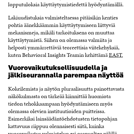
lopputuloksia käyttäytymistiedettä hyödyntämällä.
Lakiuudistuksia valmisteltaessa pitäisikin kenties
pohtia äänekkäämmin käyttäytymiseen liittyviä
mekanismeja, mikäli tarkoituksena on muuttaa
käyttäytymistä. Siihen on olemassa valmiita ja
helposti ymmärrettäviä teoreettisia viitekehyksiä,
kuten Behavioral Insights Teamin kehittämä
EAST.
Vuorovaikutuksellisuudella ja
jälkiseurannalla parempaa näyttöä
Kokeilemista ja näytön pluraalisuutta painottavasta
näkökulmasta on tärkeää kiinnittää huomiota
tiedon tehokkaampaan hyödyntämiseen myös
olemassa olevien instituutioiden puitteissa.
Esimerkiksi lainsäädäntöehdotusten tietopohjan
kattavuus riippuu olennaisesti siitä, kuinka
vuorovaikutus valmistelun eri osapuolten välillä