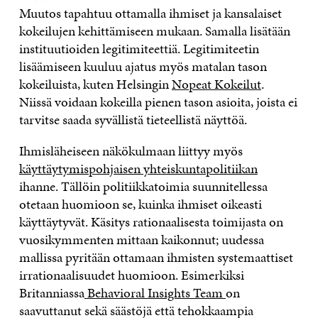
Muutos tapahtuu ottamalla ihmiset ja kansalaiset
kokeilujen kehittämiseen mukaan. Samalla lisätään
instituutioiden legitimiteettiä. Legitimiteetin
lisäämiseen kuuluu ajatus myös matalan tason
kokeiluista, kuten Helsingin
Nopeat Kokeilut
.
Niissä voidaan kokeilla pienen tason asioita, joista ei
tarvitse saada syvällistä tieteellistä näyttöä.
Ihmisläheiseen näkökulmaan liittyy myös
käyttäytymispohjaisen yhteiskuntapolitiikan
ihanne. Tällöin politiikkatoimia suunnitellessa
otetaan huomioon se, kuinka ihmiset oikeasti
käyttäytyvät. Käsitys rationaalisesta toimijasta on
vuosikymmenten mittaan kaikonnut; uudessa
mallissa pyritään ottamaan ihmisten systemaattiset
irrationaalisuudet huomioon. Esimerkiksi
Britanniassa
Behavioral Insights Team
on
saavuttanut sekä säästöjä että tehokkaampia