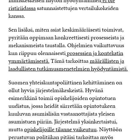
Ihmiskeskeisen näytön hyödyntäminen
ei ole
ristiriidassa
satunnaistettujen vertailukokeiden
kanssa.
Sen lisäksi, miten asiat keskimääräisesti toimivat,
pyritään oppimaan konkreettisesti prosesseista ja
mekanismeista taustalla. Ohjelmien vaikuttavuus
kun riippuu olennaisesti
prosessien ja kontekstin
ymmärtämisestä.
Tämä tarkoittaa
määrällisten ja
laadullisten tutkimusmenetelmien hyödyntämistä.
Suomen yhteiskuntapoliittinen kehittäminen on
ollut hyvin järjestelmäkeskeistä. Hyvänä
esimerkkinä toimii opiskelijoiden opintotuen
uudistus, jossa heidät siirretään opintotukeen
kuuluvan asumislisän vastaanottajista yleisen
asumistuen piiriin. Järjestelmä yksinkertaistui,
mutta
opiskelijoille tilanne vaikeutuu
. Näyttöön
perustuvan politiikan pitäisi tarkoittaa myös