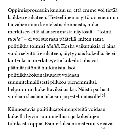
Oppimisprosessiin kuuluu se, että emme voi tietää
kaikkea etukäteen. Tieteellinen näyttö on enemmän
tai vähemmän kontekstisidonnaista, mikä
merkitsee, että aikaisemmasta näytöstä – “toimi
tuolla
” – ei voi suoraan päätellä, miten sama
politiikka toimisi
täällä
. Koska vaikutuksia ei aina
voida selvittää etukäteen, täytyy siis kokeilla. Se ei
kuitenkaan merkitse, että kokeilut olisivat
päämäärätöntä hutkimista. Isot
politiikkakokonaisuudet voidaan
suunnitelmallisesti pilkkoa pienemmiksi,
helpommin kokeiltaviksi osiksi. Näistä parhaat
[6]
voidaan skaalata takaisin järjestelmätasolle
.
Kiinnostavia politiikkatoimenpiteitä voidaan
kokeilla hyvin suunnitellusti, ja kokeilujen
tuloksista oppia. Esimerkiksi ministeriöt voisivat
[7]