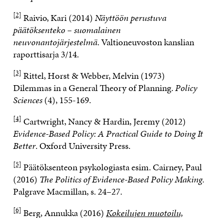
[2]
Raivio, Kari (2014)
Näyttöön perustuva
päätöksenteko – suomalainen
neuvonantojärjestelmä
. Valtioneuvoston kanslian
raporttisarja 3/14.
[3]
Rittel, Horst & Webber, Melvin (1973)
Dilemmas in a General Theory of Planning.
Policy
Sciences
(4), 155-169.
[4]
Cartwright, Nancy & Hardin, Jeremy (2012)
Evidence-Based Policy: A Practical Guide to Doing It
Better
. Oxford University Press.
[5]
Päätöksenteon psykologiasta esim. Cairney, Paul
(2016)
The Politics of Evidence-Based Policy Making.
Palgrave Macmillan, s. 24–27.
[6]
Berg, Annukka (2016)
Kokeilujen muotoilu,