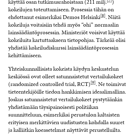
käyttää osan tutkimusrahoistaan (211 milj.
)
kokeilujen toteuttamiseen. Prosessia tähän on
[8]
ehdottanut esimerkiksi Demos Helsinki
. Näitä
kokeiluja voitaisiin tehdä myös “ohi” normaalin
lainsäädäntöprosessin. Ministeriöt voisivat käyttää
kokeiluita kartuttaakseen tietopohjaa. Tärkeää olisi
yhdistää kokeiludiskurssi lainsäädäntöprosessin
kehittämiseen.
Yhteiskunnallisista kokeista käydyn keskustelun
keskiössä ovat olleet satunnaistetut vertailukokeet
[9]
(randomized controlled trial, RCT)
. Ne toimivat
tieteentekijöille tiedon hankkimisen ideaalimallina.
Joskus satunnaistetut vertailukokeet pystytäänkin
yhdistämään täysipainoisesti politiikan
suunnitteluun, esimerkiksi perustulon kaltaisten
erityisen merkittävien uudistusten kohdalla suuret
ja kalliitkin koeasetelmat näyttävät perustelluilta.