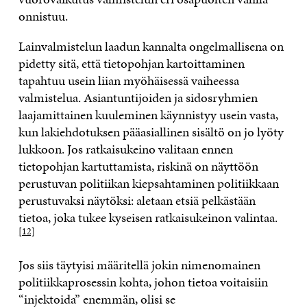
onnistuu.
Lainvalmistelun laadun kannalta ongelmallisena on
pidetty sitä, että tietopohjan kartoittaminen
tapahtuu usein liian myöhäisessä vaiheessa
valmistelua. Asiantuntijoiden ja sidosryhmien
laajamittainen kuuleminen käynnistyy usein vasta,
kun lakiehdotuksen pääasiallinen sisältö on jo lyöty
lukkoon. Jos ratkaisukeino valitaan ennen
tietopohjan kartuttamista, riskinä on näyttöön
perustuvan politiikan kiepsahtaminen politiikkaan
perustuvaksi näytöksi: aletaan etsiä pelkästään
tietoa, joka tukee kyseisen ratkaisukeinon valintaa.
[12]
Jos siis täytyisi määritellä jokin nimenomainen
politiikkaprosessin kohta, johon tietoa voitaisiin
“injektoida” enemmän, olisi se