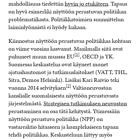
mahdollisuus tiedettiin
hyvin jo etukäteen
. Tapaus
on hyvä esimerkki näyttöön perustuvan politiikan
problematiikasta. Politiikkatoimien suunnittelun
laiminlyönnistä ei hyödy kukaan.
Kiinnostus näyttöön perustuvaa politiikkaa kohtaan
on viime vuosina kasvanut. Maailmalla siitä ovat
[1]
puhuneet muun muassa EU
, OECD ja YK.
Suomessa keskustelua ovat käyneet monet
ajatushautomot ja tutkimuslaitokset (VATT, THL,
Sitra, Demos Helsinki). Lisäksi Kari Raivio teki
[2]
vuonna 2014 selvityksen
Valtioneuvoston
kanslialle suomalaisesta näyttöön perustuvasta
järjestelmästä.
Strategisen tutkimuksen neuvoston
perustaminen on osa tätä kehitystä. Ytimessään
näyttöön perustuva politiikka (NPP) on
vastareaktio hitaaseen ja kompleksiseen tapaan
tehdä politiikkaa. Keskusteluun liittyy myös