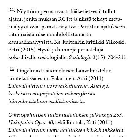
[11]
Näyttöön perustuvasta lääketieteestä tullut
ajatus, jonka mukaan RCT:t ja niistä tehdyt meta-
analyysit ovat parasta näyttöä. Perustuu ajatukseen
satunnaistamisen mahdollistamasta
kausaalianalyysista. Ks. kuitenkin kritiikki Ylikoski,
Petri (2015) Hyviä ja huonoja perusteluja
kokeelliselle sosiologialle.
Sosiologia
3(15), 204-211.
[12]
Ongelmasta suomalaisen lainvalmistelun
kontekstissa esim. Pakarinen, Auri (2011)
Lainvalmistelu vuorovaikutuksena. Analyysi
keskeisten etujärjestöjen näkemyksistä
lainvalmisteluun osallistumisesta.
Oikeuspoliittisen tutkimuslaitoksen julkaisuja 253.
Hakapaino Oy, s. 40,
sekä Rantala, Kati (2011)
Lainvalmistelun laatu hallituksen kärkihankkeissa.