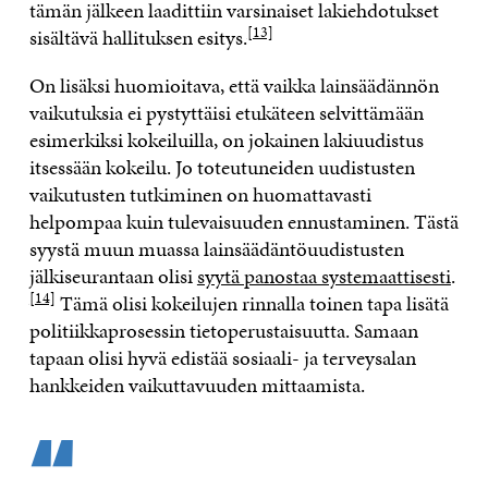
tämän jälkeen laadittiin varsinaiset lakiehdotukset
[13]
sisältävä hallituksen esitys.
On lisäksi huomioitava, että vaikka lainsäädännön
vaikutuksia ei pystyttäisi etukäteen selvittämään
esimerkiksi kokeiluilla, on jokainen lakiuudistus
itsessään kokeilu. Jo toteutuneiden uudistusten
vaikutusten tutkiminen on huomattavasti
helpompaa kuin tulevaisuuden ennustaminen. Tästä
syystä muun muassa lainsäädäntöuudistusten
jälkiseurantaan olisi
syytä panostaa systemaattisesti
.
[14]
Tämä olisi kokeilujen rinnalla toinen tapa lisätä
politiikkaprosessin tietoperustaisuutta. Samaan
tapaan olisi hyvä edistää sosiaali- ja terveysalan
hankkeiden vaikuttavuuden mittaamista.
“