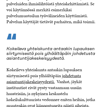
palveluiden ihmislähtöistä yhteiskehittämistä. Se
voi käytännössä merkitä esimerkiksi
palvelumuotoilun työvälineiden käyttämistä.
Palvelun käyttäjät tietävät parhaiten, mikä toimii.
“
Kokeileva yhteiskunta antaakin lupauksen
siirtymisestä pois ylhäältäpäin johdetusta
asiantuntijakeskeisyydestä.
Kokeileva yhteiskunta antaakin lupauksen
siirtymisestä pois ylhäältäpäin
johdetusta
asiantuntijakeskeisyydestä.
Vanhat, jäykät
instituutiot eivät pysty vastaamaan uusiin
haasteisiin, ja nykyinen keskustelu
kokeilukulttuurista vedonnee eniten heihin, jotka
muutenkin ovat kiinnostuneita näistä aiheista.