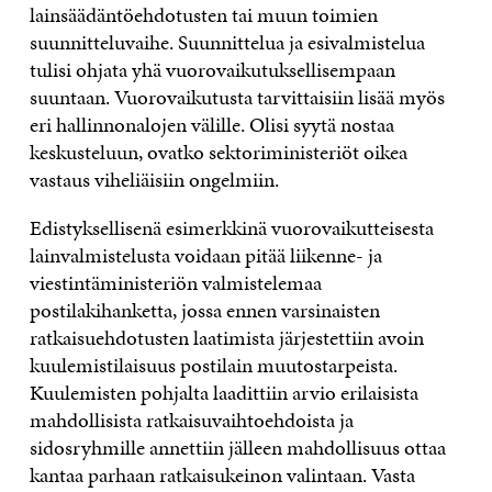
lainsäädäntöehdotusten tai muun toimien
suunnitteluvaihe. Suunnittelua ja esivalmistelua
tulisi ohjata yhä vuorovaikutuksellisempaan
suuntaan. Vuorovaikutusta tarvittaisiin lisää myös
eri hallinnonalojen välille. Olisi syytä nostaa
keskusteluun, ovatko sektoriministeriöt oikea
vastaus viheliäisiin ongelmiin.
Edistyksellisenä esimerkkinä vuorovaikutteisesta
lainvalmistelusta voidaan pitää liikenne- ja
viestintäministeriön valmistelemaa
postilakihanketta, jossa ennen varsinaisten
ratkaisuehdotusten laatimista järjestettiin avoin
kuulemistilaisuus postilain muutostarpeista.
Kuulemisten pohjalta laadittiin arvio erilaisista
mahdollisista ratkaisuvaihtoehdoista ja
sidosryhmille annettiin jälleen mahdollisuus ottaa
kantaa parhaan ratkaisukeinon valintaan. Vasta