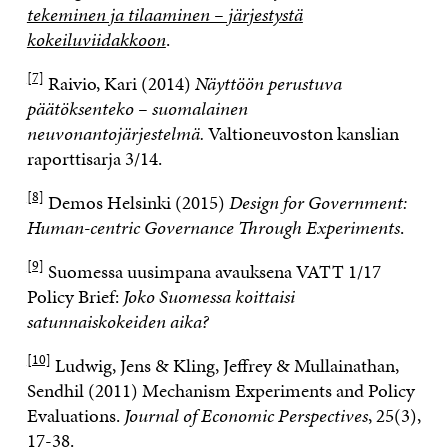
tekeminen ja tilaaminen – järjestystä
kokeiluviidakkoon
.
[7]
Raivio, Kari (2014)
Näyttöön perustuva
päätöksenteko – suomalainen
neuvonantojärjestelmä.
Valtioneuvoston kanslian
raporttisarja 3/14.
[8]
Demos Helsinki (2015)
Design for Government:
Human-centric Governance Through Experiments
.
[9]
Suomessa uusimpana avauksena VATT 1/17
Policy Brief:
Joko Suomessa koittaisi
satunnaiskokeiden aika?
[10]
Ludwig, Jens & Kling, Jeffrey & Mullainathan,
Sendhil (2011) Mechanism Experiments and Policy
Evaluations.
Journal of Economic Perspectives
, 25(3),
17-38.