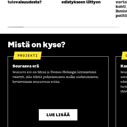
tulevaisuudesta?
edistykseen liittyen
verta
U
N
U
K
kohti
N
A
N
U
ihmi
A
S
A
N
polit
S
S
S
A
S
A
S
S
A
A
S
A
Mistä on kyse?
PROJEKTI
Seuraava erä
Kas
Seuraava erä on Sitran ja Demos Helsingin käynnistämä
Seur
visiotyö, joka tähtää pohjoismaisen mallin uudistamiseen,
usei
hyvinvoinnin seuraavaan erään.
edis
tarj
yhte
LUE LISÄÄ