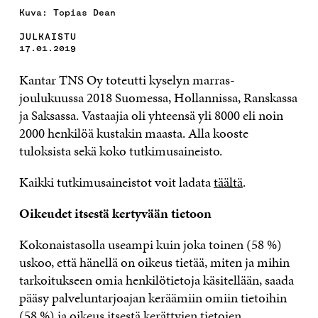
Kuva: Topias Dean
JULKAISTU
17.01.2019
Kantar TNS Oy toteutti kyselyn marras-
joulukuussa 2018 Suomessa, Hollannissa, Ranskassa
ja Saksassa. Vastaajia oli yhteensä yli 8000 eli noin
2000 henkilöä kustakin maasta. Alla kooste
tuloksista sekä koko tutkimusaineisto.
Kaikki tutkimusaineistot voit ladata
täältä
.
Oikeudet itsestä kertyvään tietoon
Kokonaistasolla useampi kuin joka toinen (58 %)
uskoo, että hänellä on oikeus tietää, miten ja mihin
tarkoitukseen omia henkilötietoja käsitellään, saada
pääsy palveluntarjoajan keräämiin omiin tietoihin
(58 %) ja oikeus itsestä kerättyjen tietojen