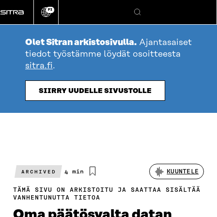
Siirry
FI
suoraan
Vaihda
Hae
sivuston
sisältöön
kieli
Olet Sitran arkistosivulla.
Ajantasaiset
tiedot työstämme löydät osoitteesta
sitra.fi
.
SIIRRY UUDELLE SIVUSTOLLE
Arvioitu
4 min
KUUNTELE
ARCHIVED
lukuaika
TÄMÄ SIVU ON ARKISTOITU JA SAATTAA SISÄLTÄÄ
VANHENTUNUTTA TIETOA
Oma päätösvalta datan