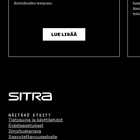
datatalouden teemassa.
kump
ihmi
työs
LUE LISÄÄ
NÄITÄKÖ ETSIT?
Tietosuoja ja käyttöehdot
Evästeasetukset
Ilmoituskanava
Saavutettavuusseloste