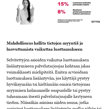
Mahdollisuus hallita tietojen myyntiä ja
luovuttamista vaikuttaa luottamukseen
Selvitettyjen asioiden vaikutus luottamuksen
lisääntymiseen palvelutarjoajaa kohtaan jakaa
voimakkaasti mielipiteitä. Eniten arvioidaan
luottamuksen lisääntyvän, jos käyttäjä pystyy
hyväksymään tai kieltämään omien tietojensa
myymisen kolmannelle osapuolelle tai pystyy
tuhoamaan itsestä palvelutarjoajalle kertyneen
tiedon. Näissäkin asioissa niiden osuus, jotka
arvioivat luottamuksen lisääntyvän melko vähän tai