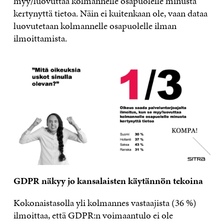
myy/luovuttaa kolmannelle osapuolelle minusta
kertynyttä tietoa. Näin ei kuitenkaan ole, vaan dataa
luovutetaan kolmannelle osapuolelle ilman
ilmoittamista.
GDPR näkyy jo kansalaisten käytännön tekoina
Kokonaistasolla yli kolmannes vastaajista (36 %)
ilmoittaa, että GDPR:n voimaantulo ei ole