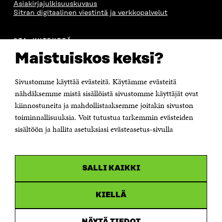
Asiakirjajulkisuuskuvaus
Sitran digitaalinen viestintä ja verkkopalvelut
OTA YHTEYTTÄ
Suomen itsenäisyyden juhlarahasto Sitra
Maistuiskos keksi?
Itämerenkatu 11-13, PL 160,
00181 Helsinki
Sivustomme käyttää evästeitä. Käytämme evästeitä
Puhelin +358 294 618 991
Sähköpostiosoite
nähdäksemme mistä sisällöistä sivustomme käyttäjät ovat
etunimi.sukunimi@sitra.fi tai sitra@sitra.fi
kiinnostuneita ja mahdollistaaksemme joitakin sivuston
Saapumisohjeet
toiminnallisuuksia. Voit tutustua tarkemmin evästeiden
sisältöön ja hallita asetuksiasi evästeasetus-sivulla
Y-tunnus 0202132-3
OLEMME NÄISSÄ SOMEISSA
SALLI KAIKKI
Facebook
Avautuu
uudessa
Linkedin
ikkunassa
KIELLÄ
Avautuu
uudessa
Youtube
ikkunassa
Avautuu
NÄYTÄ TIEDOT