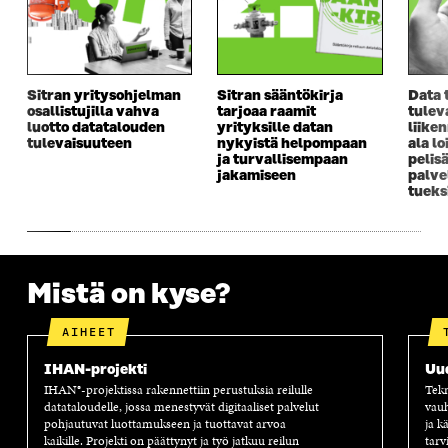
Sitran yritysohjelman
Sitran sääntökirja
Data 
osallistujilla vahva
tarjoaa raamit
tulev
luotto datatalouden
yrityksille datan
liike
tulevaisuuteen
nykyistä helpompaan
ala lo
ja turvallisempaan
pelis
jakamiseen
palve
tueks
Mistä on kyse?
AIHEET
IHAN-projekti
Uu
IHAN®-projektissa rakennettiin perustuksia reilulle
Tekn
datataloudelle, jossa menestyvät digitaaliset palvelut
vauh
pohjautuvat luottamukseen ja tuottavat arvoa
ja k
kaikille. Projekti on päättynyt ja työ jatkuu reilun
tarv