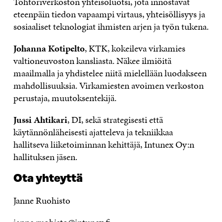
Tohtoriverkoston yhteisöluotsi, jota innostavat
eteenpäin tiedon vapaampi virtaus, yhteisöllisyys ja
sosiaaliset teknologiat ihmisten arjen ja työn tukena.
Johanna Kotipelto
, KTK, kokeileva virkamies
valtioneuvoston kansliasta. Näkee ilmiöitä
maailmalla ja yhdistelee niitä mielellään luodakseen
mahdollisuuksia. Virkamiesten avoimen verkoston
perustaja, muutoksentekijä.
Jussi Ahtikari
, DI, sekä strategisesti että
käytännönläheisesti ajatteleva ja tekniikkaa
hallitseva liiketoiminnan kehittäjä, Intunex Oy:n
hallituksen jäsen.
Ota yhteyttä
Janne Ruohisto