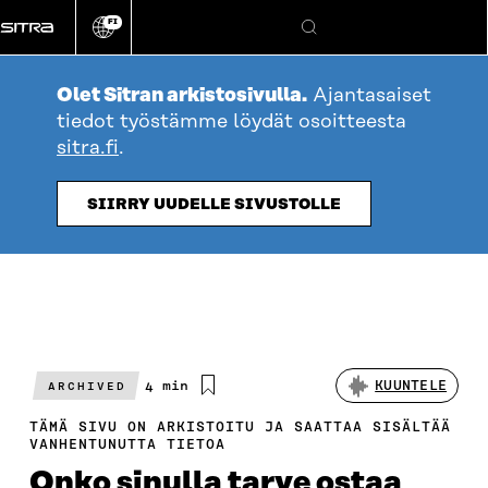
Siirry
FI
suoraan
Vaihda
Hae
sivuston
sisältöön
kieli
Olet Sitran arkistosivulla.
Ajantasaiset
tiedot työstämme löydät osoitteesta
sitra.fi
.
SIIRRY UUDELLE SIVUSTOLLE
Arvioitu
4 min
KUUNTELE
ARCHIVED
lukuaika
TÄMÄ SIVU ON ARKISTOITU JA SAATTAA SISÄLTÄÄ
VANHENTUNUTTA TIETOA
Onko sinulla tarve ostaa