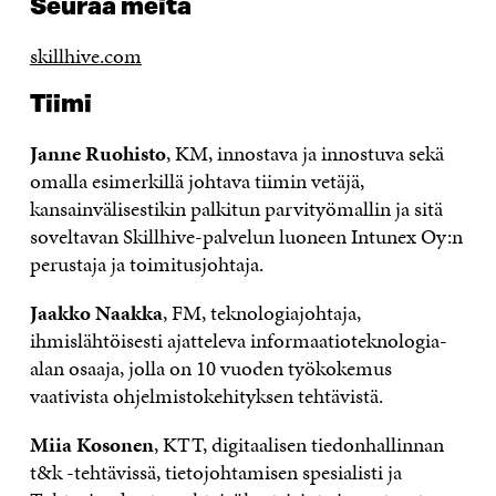
Seuraa meitä
skillhive.com
Tiimi
Janne Ruohisto
, KM, innostava ja innostuva sekä
omalla esimerkillä johtava tiimin vetäjä,
kansainvälisestikin palkitun parvityömallin ja sitä
soveltavan Skillhive-palvelun luoneen Intunex Oy:n
perustaja ja toimitusjohtaja.
Jaakko Naakka
, FM, teknologiajohtaja,
ihmislähtöisesti ajatteleva informaatioteknologia-
alan osaaja, jolla on 10 vuoden työkokemus
vaativista ohjelmistokehityksen tehtävistä.
Miia Kosonen
, KTT, digitaalisen tiedonhallinnan
t&k -tehtävissä, tietojohtamisen spesialisti ja