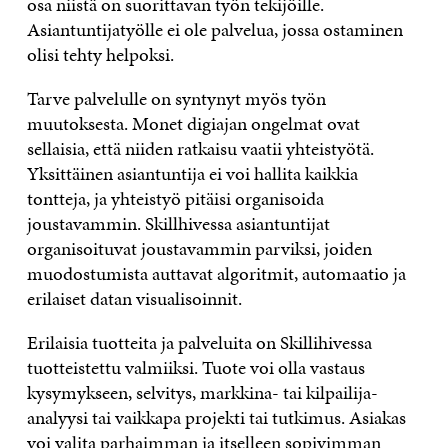
osa niistä on suorittavan työn tekijöille.
Asiantuntijatyölle ei ole palvelua, jossa ostaminen
olisi tehty helpoksi.
Tarve palvelulle on syntynyt myös työn
muutoksesta. Monet digiajan ongelmat ovat
sellaisia, että niiden ratkaisu vaatii yhteistyötä.
Yksittäinen asiantuntija ei voi hallita kaikkia
tontteja, ja yhteistyö pitäisi organisoida
joustavammin. Skillhivessa asiantuntijat
organisoituvat joustavammin parviksi, joiden
muodostumista auttavat algoritmit, automaatio ja
erilaiset datan visualisoinnit.
Erilaisia tuotteita ja palveluita on Skillihivessa
tuotteistettu valmiiksi. Tuote voi olla vastaus
kysymykseen, selvitys, markkina- tai kilpailija-
analyysi tai vaikkapa projekti tai tutkimus. Asiakas
voi valita parhaimman ja itselleen sopivimman