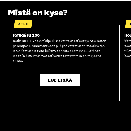
Mistä on kyse?
AIHE
Ratkaisu 100
Ko
Ratkaisu 100 -haastekilpailussa etsitään ratkaisuja osaamisen
Tämä
parempaan tunnistamiseen ja hyödyntämiseen maailmassa,
päät
jossa ihmiset ja tieto liikkuvat entistä enemmän. Parhaan
tule
idean kehittäjät saavat ratkaisun toteuttamiseen miljoona
haas
euroa.
LUE LISÄÄ