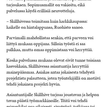
tarjouksen. Sopimusmallit on vakioitu, eikä
palvelussa käydä erillisiä neuvotteluja.
– Skillhivessa toimitaan kuin karkkikaupassa:
kaikelle on hintalappunsa, Ruohisto sanoo.
Parvimalli mahdollistaa senkin, että parveen voi
liittyä mukaan oppijana. Silloin työstä ei saa
palkkaa, mutta omaa oppimistaan voi kerryttää.
Koska palvelussa mukana olevat eivät tunne toisiaan
kasvokkain, Skillhivessa asiantuntija kerryttää
mainepääomaa. Asiakas antaa jokaisesta tehdystä
projektista palautteen, joten työntekijällä on motiivi
tehdä jokainen projekti hyvin.
Asiantuntijalle Skillhive tarjoaa joustavan ja helpon
tavan päästä työmarkkinoille. Töitä voi tehdä
esimerkiksi osa-aikaisesti, sivutyönä, tutkijana tai