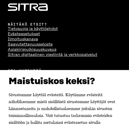
NÄITÄKÖ ETSIT?
Tietosuoja ja käyttöehdot
Evästeasetukset
Ilmoituskanava
Saavutettavuusseloste
Asiakirjajulkisuuskuvaus
Sitran digitaalinen viestintä ja verkkopalvelut
OTA YHTEYTTÄ
Suomen itsenäisyyden juhlarahasto Sitra
Maistuiskos keksi?
Itämerenkatu 11-13, PL 160,
00181 Helsinki
Sivustomme käyttää evästeitä. Käytämme evästeitä
Puhelin +358 294 618 991
Sähköpostiosoite
nähdäksemme mistä sisällöistä sivustomme käyttäjät ovat
etunimi.sukunimi@sitra.fi tai sitra@sitra.fi
kiinnostuneita ja mahdollistaaksemme joitakin sivuston
toiminnallisuuksia. Voit tutustua tarkemmin evästeiden
Saapumisohjeet
sisältöön ja hallita asetuksiasi evästeasetus-sivulla
Y-tunnus 0202132-3