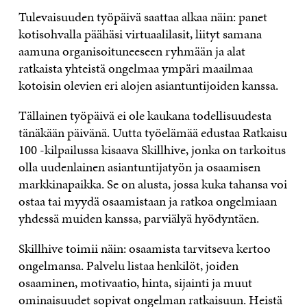
Tulevaisuuden työpäivä saattaa alkaa näin: panet
kotisohvalla päähäsi virtuaalilasit, liityt samana
aamuna organisoituneeseen ryhmään ja alat
ratkaista yhteistä ongelmaa ympäri maailmaa
kotoisin olevien eri alojen asiantuntijoiden kanssa.
Tällainen työpäivä ei ole kaukana todellisuudesta
tänäkään päivänä. Uutta työelämää edustaa Ratkaisu
100 -kilpailussa kisaava Skillhive, jonka on tarkoitus
olla uudenlainen asiantuntijatyön ja osaamisen
markkinapaikka. Se on alusta, jossa kuka tahansa voi
ostaa tai myydä osaamistaan ja ratkoa ongelmiaan
yhdessä muiden kanssa, parviälyä hyödyntäen.
Skillhive toimii näin: osaamista tarvitseva kertoo
ongelmansa. Palvelu listaa henkilöt, joiden
osaaminen, motivaatio, hinta, sijainti ja muut
ominaisuudet sopivat ongelman ratkaisuun. Heistä