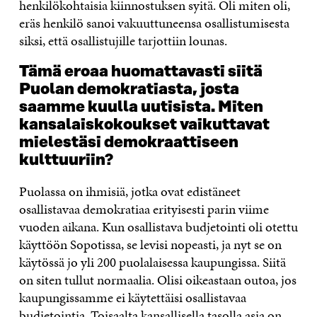
henkilökohtaisia kiinnostuksen syitä. Oli miten oli,
eräs henkilö sanoi vakuuttuneensa osallistumisesta
siksi, että osallistujille tarjottiin lounas.
Tämä eroaa huomattavasti siitä
Puolan demokratiasta, josta
saamme kuulla uutisista. Miten
kansalaiskokoukset vaikuttavat
mielestäsi demokraattiseen
kulttuuriin?
Puolassa on ihmisiä, jotka ovat edistäneet
osallistavaa demokratiaa erityisesti parin viime
vuoden aikana. Kun osallistava budjetointi oli otettu
käyttöön Sopotissa, se levisi nopeasti, ja nyt se on
käytössä jo yli 200 puolalaisessa kaupungissa. Siitä
on siten tullut normaalia. Olisi oikeastaan outoa, jos
kaupungissamme ei käytettäisi osallistavaa
budjetointia. Toisaalta kansallisella tasolla asia on