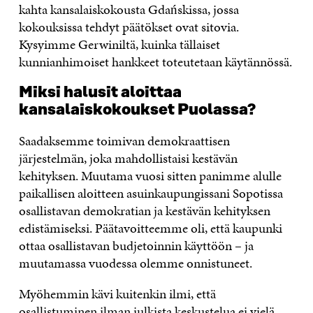
kahta kansalaiskokousta Gdańskissa, jossa
kokouksissa tehdyt päätökset ovat sitovia.
Kysyimme Gerwiniltä, kuinka tällaiset
kunnianhimoiset hankkeet toteutetaan käytännössä.
Miksi halusit aloittaa
kansalaiskokoukset Puolassa?
Saadaksemme toimivan demokraattisen
järjestelmän, joka mahdollistaisi kestävän
kehityksen. Muutama vuosi sitten panimme alulle
paikallisen aloitteen asuinkaupungissani Sopotissa
osallistavan demokratian ja kestävän kehityksen
edistämiseksi. Päätavoitteemme oli, että kaupunki
ottaa osallistavan budjetoinnin käyttöön – ja
muutamassa vuodessa olemme onnistuneet.
Myöhemmin kävi kuitenkin ilmi, että
osallistuminen ilman julkista keskustelua ei vielä