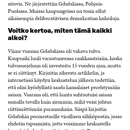
sitovia. Ne järjestettiin Gdańskissa, Pohjois-
Puolassa. Muissa kaupungeissa on tosin ollut
aikaisempia deliberatiivisen demokratian kokeiluja.
Voitko kertoa, miten tämä kaikki
alkoi?
Viime vuonna Gdańskissa oli vakava tulva.
Kaupunki luuli varautuneensa rankkasateisiin, koska
tulvasuojeluun oli investoitu 15 vuoden ajan, mutta
se ei riittänyt. Kirjoitin aiheesta artikkelin, ja
internetissä käydyn keskustelun jälkeen todettiin,
että olisi hyödyllistä saada kansalaiset perehtymään
asiaan. Vaarana oli, että kunta suhtautuisi asiaan
samalla tavalla kuin aiemmin, mikä voisi johtaa
riittämättömiin parannuksiin. Siispä kirjoitin
Gdańskin pormestarille virallisen sähköpostin, jossa
ehdotin tapaamista, jotta voisimme keskustella