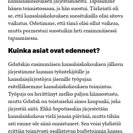
kansalaiskokouksen järjestämisestä. Tapasimme
hänen toimistossaan, ja hän suostui. Tärkeintä oli
se, että kansalaiskokouksen suosituksilla olisi sitova
vaikutus. Odotimme, että tämä olisi ollut vaikeaa,
mutta pormestari suostuikin heti ensimmäisessä
tapaamisessa.
Kuinka asiat ovat edenneet?
Gdańskin ensimmäisen kansalaiskokouksen jälkeen
järjestimme kunnan työntekijöille ja
kansalaisjärjestöjen jäsenille työpajan
esitelläksemme kansalaiskokouksen toimintaa.
Työpaja on herättänyt melko paljon kiinnostusta,
mutta Gdańsk on toistaiseksi ainoa kaupunki, joka
järjestää niitä. Ehkä Sopotissakin järjestetään
kansalaiskokous vielä jonain päivänä, mutta tähän
asti emme ole siinä onnistuneet. Sen voisi yhdistää
erittäin toimivasti osallistavan budjetoinnin kanssa.