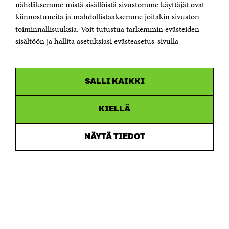
Sähköpostiosoite
nähdäksemme mistä sisällöistä sivustomme käyttäjät ovat
etunimi.sukunimi@sitra.fi tai sitra@sitra.fi
kiinnostuneita ja mahdollistaaksemme joitakin sivuston
Saapumisohjeet
toiminnallisuuksia. Voit tutustua tarkemmin evästeiden
sisältöön ja hallita asetuksiasi evästeasetus-sivulla
Y-tunnus 0202132-3
OLEMME NÄISSÄ SOMEISSA
SALLI KAIKKI
Facebook
Avautuu
uudessa
Linkedin
ikkunassa
KIELLÄ
Avautuu
uudessa
Youtube
ikkunassa
Avautuu
NÄYTÄ TIEDOT
uudessa
Instagram
ikkunassa
Avautuu
uudessa
ikkunassa