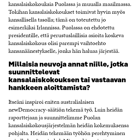
kansalaiskokouksia Puolassa ja muualla maailmassa.
Tokihan kansalaiskokoukset toimivat hyvin myös
kansallisella tasolla; tämä on toteutettu jo
esimerkiksi Irlannissa. Puolassa on ehdotettu
presidentille, että perustuslaillisia asioita koskeva
kansalaiskokous olisi parempi vaihtoehto
kansanäänestykselle, jonka hän haluaa järjestää.
Millaisia neuvoja annat niille, jotka
suunnittelevat
kansalaiskokouksen tai vastaavan
hankkeen aloittamista?
Itseäni inspiroi eniten australialaisen
newDemocracy-säätiön tekemä työ. Luin heidän
raporttejaan ja suunnittelimme Puolan
kansalaiskokousjärjestelmän heidän kokemuksensa
pohjalta. Heidän tekemään työhön perehtyminen