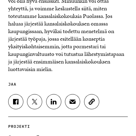
voi olla hyvä ensiaskel. Minuunkin voi ottaa
yhteyttä, ja voimme keskustella siitä, miten
toteutamme kansalaiskokouksia Puolassa. Jos
haluaa järjestää kansalaiskokouksen omassa
kaupungissaan, hyväksi todettu menetelmä on
järjestää työpaja, jossa esitellään konseptia
yksityiskohtaisemmin, jotta pormestari tai
kaupunginvaltuusto voi tutustua lähestymistapaan
ja järjestää ensimmäisen kansalaiskokouksen
luottavaisin mielin.
JAA
J
J
J
J
K
A
A
A
A
O
A
A
A
A
P
F
T
L
S
I
A
W
I
Ä
O
PROJEKTI
C
I
N
H
I