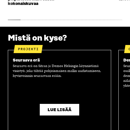
K
U
K
K
kokonaiskuvaa
U
N
U
K
N
A
N
U
A
S
A
N
S
S
S
A
S
A
S
S
A
A
S
Mistä on kyse?
A
PROJEKTI
Seuraava erä
Dem
Seuraava erä on Sitran ja Demos Helsingin käynnistämä
Seur
visiotyö, joka tähtää pohjoismaisen mallin uudistamiseen,
osal
hyvinvoinnin seuraavaan erään.
demo
näkö
yhte
LUE LISÄÄ