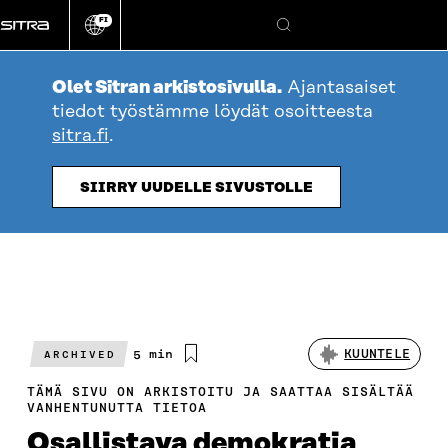
Siirry
FI
suoraan
Vaihda
Hae
sivuston
sisältöön
kieli
Olet Sitran arkistosivulla.
Ajantasaiset
tiedot työstämme löydät osoitteesta
sitra.fi
.
SIIRRY UUDELLE SIVUSTOLLE
Arvioitu
5 min
KUUNTELE
ARCHIVED
lukuaika
TÄMÄ SIVU ON ARKISTOITU JA SAATTAA SISÄLTÄÄ
VANHENTUNUTTA TIETOA
Osallistava demokratia