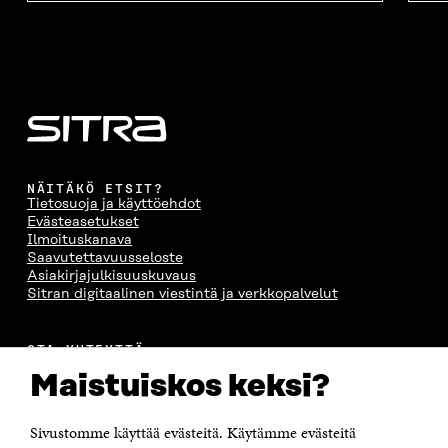
NÄITÄKÖ ETSIT?
Tietosuoja ja käyttöehdot
Evästeasetukset
Ilmoituskanava
Saavutettavuusseloste
Asiakirjajulkisuuskuvaus
Sitran digitaalinen viestintä ja verkkopalvelut
OTA YHTEYTTÄ
Suomen itsenäisyyden juhlarahasto Sitra
Maistuiskos keksi?
Itämerenkatu 11-13, PL 160,
00181 Helsinki
Sivustomme käyttää evästeitä. Käytämme evästeitä
Puhelin +358 294 618 991