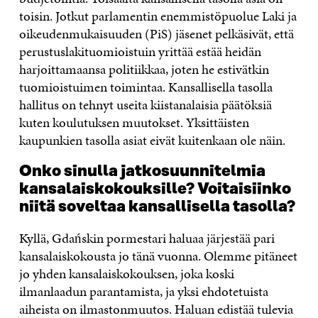
toisin. Jotkut parlamentin enemmistöpuolue Laki ja
oikeudenmukaisuuden (PiS) jäsenet pelkäsivät, että
perustuslakituomioistuin yrittää estää heidän
harjoittamaansa politiikkaa, joten he estivätkin
tuomioistuimen toimintaa. Kansallisella tasolla
hallitus on tehnyt useita kiistanalaisia päätöksiä
kuten koulutuksen muutokset. Yksittäisten
kaupunkien tasolla asiat eivät kuitenkaan ole näin.
Onko sinulla jatkosuunnitelmia
kansalaiskokouksille? Voitaisiinko
niitä soveltaa kansallisella tasolla?
Kyllä, Gdańskin pormestari haluaa järjestää pari
kansalaiskokousta jo tänä vuonna. Olemme pitäneet
jo yhden kansalaiskokouksen, joka koski
ilmanlaadun parantamista, ja yksi ehdotetuista
aiheista on ilmastonmuutos. Haluan edistää tulevia