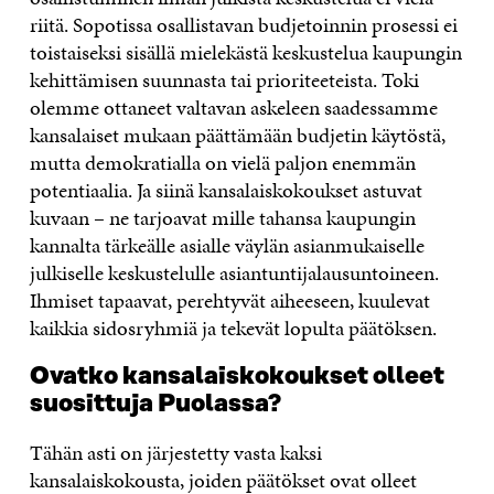
riitä. Sopotissa osallistavan budjetoinnin prosessi ei
toistaiseksi sisällä mielekästä keskustelua kaupungin
kehittämisen suunnasta tai prioriteeteista. Toki
olemme ottaneet valtavan askeleen saadessamme
kansalaiset mukaan päättämään budjetin käytöstä,
mutta demokratialla on vielä paljon enemmän
potentiaalia. Ja siinä kansalaiskokoukset astuvat
kuvaan – ne tarjoavat mille tahansa kaupungin
kannalta tärkeälle asialle väylän asianmukaiselle
julkiselle keskustelulle asiantuntijalausuntoineen.
Ihmiset tapaavat, perehtyvät aiheeseen, kuulevat
kaikkia sidosryhmiä ja tekevät lopulta päätöksen.
Ovatko kansalaiskokoukset olleet
suosittuja Puolassa?
Tähän asti on järjestetty vasta kaksi
kansalaiskokousta, joiden päätökset ovat olleet