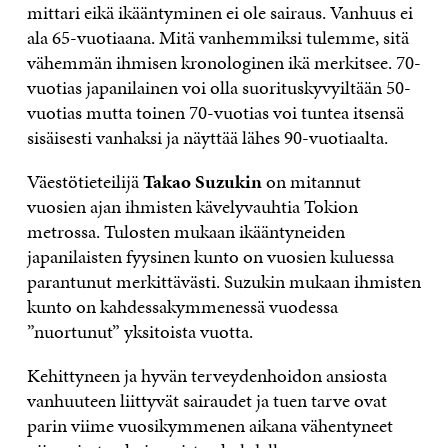
mittari eikä ikääntyminen ei ole sairaus. Vanhuus ei
ala 65-vuotiaana. Mitä vanhemmiksi tulemme, sitä
vähemmän ihmisen kronologinen ikä merkitsee. 70-
vuotias japanilainen voi olla suorituskyvyiltään 50-
vuotias mutta toinen 70-vuotias voi tuntea itsensä
sisäisesti vanhaksi ja näyttää lähes 90-vuotiaalta.
Väestötieteilijä
Takao Suzukin
on mitannut
vuosien ajan ihmisten kävelyvauhtia Tokion
metrossa. Tulosten mukaan ikääntyneiden
japanilaisten fyysinen kunto on vuosien kuluessa
parantunut merkittävästi. Suzukin mukaan ihmisten
kunto on kahdessakymmenessä vuodessa
”nuortunut” yksitoista vuotta.
Kehittyneen ja hyvän terveydenhoidon ansiosta
vanhuuteen liittyvät sairaudet ja tuen tarve ovat
parin viime vuosikymmenen aikana vähentyneet