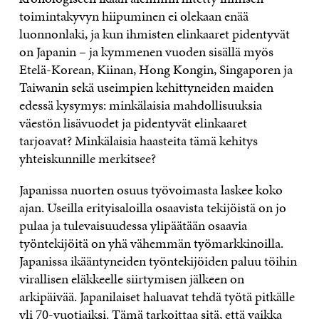
toimintakyvyn hiipuminen ei olekaan enää
luonnonlaki, ja kun ihmisten elinkaaret pidentyvät
on Japanin – ja kymmenen vuoden sisällä myös
Etelä-Korean, Kiinan, Hong Kongin, Singaporen ja
Taiwanin sekä useimpien kehittyneiden maiden
edessä kysymys: minkälaisia mahdollisuuksia
väestön lisävuodet ja pidentyvät elinkaaret
tarjoavat? Minkälaisia haasteita tämä kehitys
yhteiskunnille merkitsee?
Japanissa nuorten osuus työvoimasta laskee koko
ajan. Useilla erityisaloilla osaavista tekijöistä on jo
pulaa ja tulevaisuudessa ylipäätään osaavia
työntekijöitä on yhä vähemmän työmarkkinoilla.
Japanissa ikääntyneiden työntekijöiden paluu töihin
virallisen eläkkeelle siirtymisen jälkeen on
arkipäivää. Japanilaiset haluavat tehdä työtä pitkälle
yli 70-vuotiaiksi. Tämä tarkoittaa sitä, että vaikka