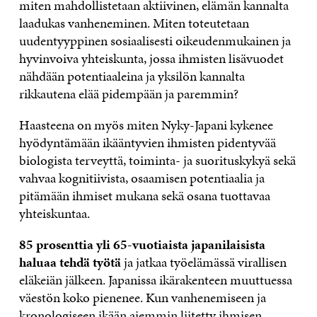
miten mahdollistetaan aktiivinen, elämän kannalta
laadukas vanheneminen. Miten toteutetaan
uudentyyppinen sosiaalisesti oikeudenmukainen ja
hyvinvoiva yhteiskunta, jossa ihmisten lisävuodet
nähdään potentiaaleina ja yksilön kannalta
rikkautena elää pidempään ja paremmin?
Haasteena on myös miten Nyky-Japani kykenee
hyödyntämään ikääntyvien ihmisten pidentyvää
biologista terveyttä, toiminta- ja suorituskykyä sekä
vahvaa kognitiivista, osaamisen potentiaalia ja
pitämään ihmiset mukana sekä osana tuottavaa
yhteiskuntaa.
85 prosenttia yli 65-vuotiaista japanilaisista
haluaa tehdä työtä
ja jatkaa työelämässä virallisen
eläkeiän jälkeen. Japanissa ikärakenteen muuttuessa
väestön koko pienenee. Kun vanhenemiseen ja
kronologiseen ikään aiemmin liitetty ihmisen