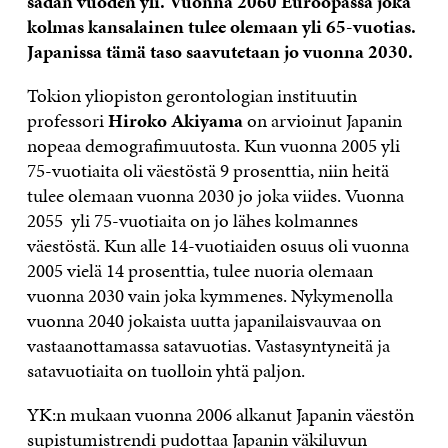
sadan vuoden yli. Vuonna 2060 Euroopassa joka
kolmas kansalainen tulee olemaan yli 65-vuotias.
Japanissa tämä taso saavutetaan jo vuonna 2030.
Tokion yliopiston gerontologian instituutin
professori
Hiroko Akiyama
on arvioinut Japanin
nopeaa demografimuutosta. Kun vuonna 2005 yli
75-vuotiaita oli väestöstä 9 prosenttia, niin heitä
tulee olemaan vuonna 2030 jo joka viides. Vuonna
2055 yli 75-vuotiaita on jo lähes kolmannes
väestöstä. Kun alle 14-vuotiaiden osuus oli vuonna
2005 vielä 14 prosenttia, tulee nuoria olemaan
vuonna 2030 vain joka kymmenes. Nykymenolla
vuonna 2040 jokaista uutta japanilaisvauvaa on
vastaanottamassa satavuotias. Vastasyntyneitä ja
satavuotiaita on tuolloin yhtä paljon.
YK:n mukaan vuonna 2006 alkanut Japanin väestön
supistumistrendi pudottaa Japanin väkiluvun