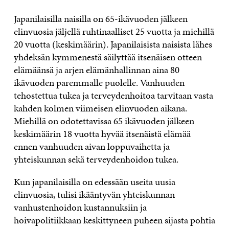
Japanilaisilla naisilla on 65-ikävuoden jälkeen
elinvuosia jäljellä ruhtinaalliset 25 vuotta ja miehillä
20 vuotta (keskimäärin). Japanilaisista naisista lähes
yhdeksän kymmenestä säilyttää itsenäisen otteen
elämäänsä ja arjen elämänhallinnan aina 80
ikävuoden paremmalle puolelle. Vanhuuden
tehostettua tukea ja terveydenhoitoa tarvitaan vasta
kahden kolmen viimeisen elinvuoden aikana.
Miehillä on odotettavissa 65 ikävuoden jälkeen
keskimäärin 18 vuotta hyvää itsenäistä elämää
ennen vanhuuden aivan loppuvaihetta ja
yhteiskunnan sekä terveydenhoidon tukea.
Kun japanilaisilla on edessään useita uusia
elinvuosia, tulisi ikääntyvän yhteiskunnan
vanhustenhoidon kustannuksiin ja
hoivapolitiikkaan keskittyneen puheen sijasta pohtia