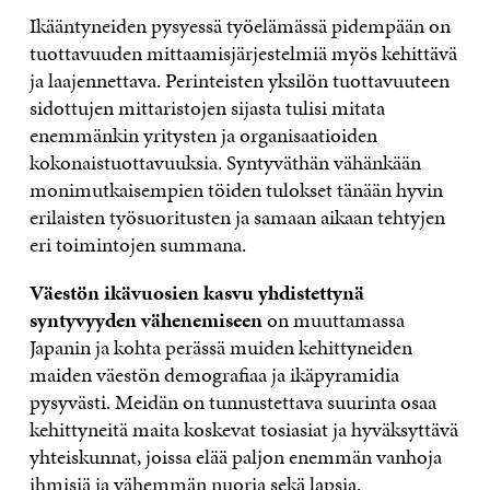
Ikääntyneiden pysyessä työelämässä pidempään on
tuottavuuden mittaamisjärjestelmiä myös kehittävä
ja laajennettava. Perinteisten yksilön tuottavuuteen
sidottujen mittaristojen sijasta tulisi mitata
enemmänkin yritysten ja organisaatioiden
kokonaistuottavuuksia. Syntyväthän vähänkään
monimutkaisempien töiden tulokset tänään hyvin
erilaisten työsuoritusten ja samaan aikaan tehtyjen
eri toimintojen summana.
Väestön ikävuosien kasvu yhdistettynä
syntyvyyden vähenemiseen
on muuttamassa
Japanin ja kohta perässä muiden kehittyneiden
maiden väestön demografiaa ja ikäpyramidia
pysyvästi. Meidän on tunnustettava suurinta osaa
kehittyneitä maita koskevat tosiasiat ja hyväksyttävä
yhteiskunnat, joissa elää paljon enemmän vanhoja
ihmisiä ja vähemmän nuoria sekä lapsia.