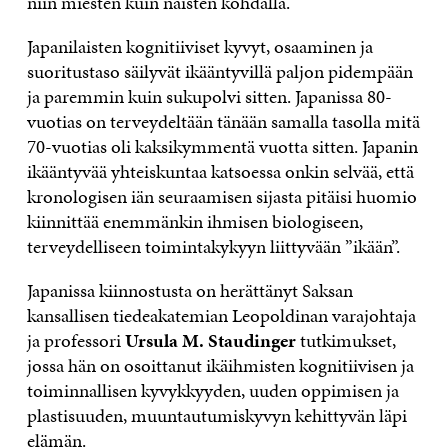
niin miesten kuin naisten kohdalla.
Japanilaisten kognitiiviset kyvyt, osaaminen ja
suoritustaso säilyvät ikääntyvillä paljon pidempään
ja paremmin kuin sukupolvi sitten. Japanissa 80-
vuotias on terveydeltään tänään samalla tasolla mitä
70-vuotias oli kaksikymmentä vuotta sitten. Japanin
ikääntyvää yhteiskuntaa katsoessa onkin selvää, että
kronologisen iän seuraamisen sijasta pitäisi huomio
kiinnittää enemmänkin ihmisen biologiseen,
terveydelliseen toimintakykyyn liittyvään ”ikään”.
Japanissa kiinnostusta on herättänyt Saksan
kansallisen tiedeakatemian Leopoldinan varajohtaja
ja professori
Ursula M. Staudinger
tutkimukset,
jossa hän on osoittanut ikäihmisten kognitiivisen ja
toiminnallisen kyvykkyyden, uuden oppimisen ja
plastisuuden, muuntautumiskyvyn kehittyvän läpi
elämän.