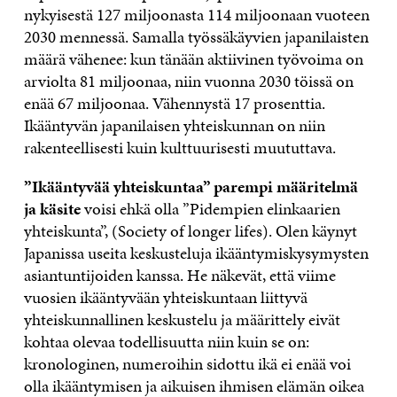
nykyisestä 127 miljoonasta 114 miljoonaan vuoteen
2030 mennessä. Samalla työssäkäyvien japanilaisten
määrä vähenee: kun tänään aktiivinen työvoima on
arviolta 81 miljoonaa, niin vuonna 2030 töissä on
enää 67 miljoonaa. Vähennystä 17 prosenttia.
Ikääntyvän japanilaisen yhteiskunnan on niin
rakenteellisesti kuin kulttuurisesti muututtava.
”Ikääntyvää yhteiskuntaa” parempi määritelmä
ja käsite
voisi ehkä olla ”Pidempien elinkaarien
yhteiskunta”, (Society of longer lifes). Olen käynyt
Japanissa useita keskusteluja ikääntymiskysymysten
asiantuntijoiden kanssa. He näkevät, että viime
vuosien ikääntyvään yhteiskuntaan liittyvä
yhteiskunnallinen keskustelu ja määrittely eivät
kohtaa olevaa todellisuutta niin kuin se on:
kronologinen, numeroihin sidottu ikä ei enää voi
olla ikääntymisen ja aikuisen ihmisen elämän oikea