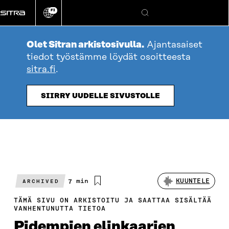
Siirry
FI
suoraan
Vaihda
Hae
sivuston
sisältöön
kieli
Olet Sitran arkistosivulla.
Ajantasaiset
tiedot työstämme löydät osoitteesta
sitra.fi
.
SIIRRY UUDELLE SIVUSTOLLE
Arvioitu
7 min
KUUNTELE
ARCHIVED
lukuaika
TÄMÄ SIVU ON ARKISTOITU JA SAATTAA SISÄLTÄÄ
VANHENTUNUTTA TIETOA
Pidempien elinkaarien