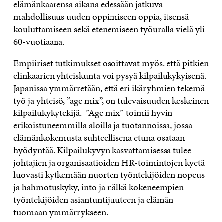
elämänkaarensa aikana edessään jatkuva
mahdollisuus uuden oppimiseen oppia, itsensä
kouluttamiseen sekä etenemiseen työuralla vielä yli
60-vuotiaana.
Empiiriset tutkimukset osoittavat myös. että pitkien
elinkaarien yhteiskunta voi pysyä kilpailukykyisenä.
Japanissa ymmärretään, että eri ikäryhmien tekemä
työ ja yhteisö, ”age mix”, on tulevaisuuden keskeinen
kilpailukykytekijä. ”Age mix” toimii hyvin
erikoistuneemmilla aloilla ja tuotannoissa, jossa
elämänkokemusta suhteellisena etuna osataan
hyödyntää. Kilpailukyvyn kasvattamisessa tulee
johtajien ja organisaatioiden HR-toimintojen kyetä
luovasti kytkemään nuorten työntekijöiden nopeus
ja hahmotuskyky, into ja nälkä kokeneempien
työntekijöiden asiantuntijuuteen ja elämän
tuomaan ymmärrykseen.