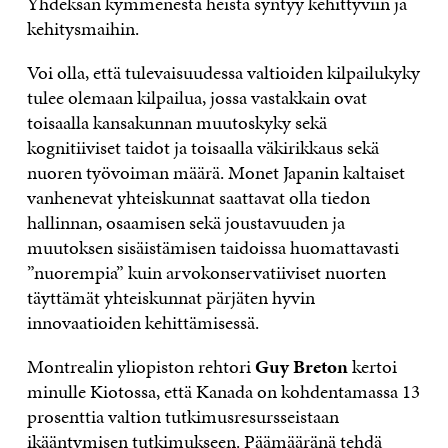
Yhdeksän kymmenestä heistä syntyy kehittyviin ja
kehitysmaihin.
Voi olla, että tulevaisuudessa valtioiden kilpailukyky
tulee olemaan kilpailua, jossa vastakkain ovat
toisaalla kansakunnan muutoskyky sekä
kognitiiviset taidot ja toisaalla väkirikkaus sekä
nuoren työvoiman määrä. Monet Japanin kaltaiset
vanhenevat yhteiskunnat saattavat olla tiedon
hallinnan, osaamisen sekä joustavuuden ja
muutoksen sisäistämisen taidoissa huomattavasti
”nuorempia” kuin arvokonservatiiviset nuorten
täyttämät yhteiskunnat pärjäten hyvin
innovaatioiden kehittämisessä.
Montrealin yliopiston rehtori
Guy Breton
kertoi
minulle Kiotossa, että Kanada on kohdentamassa 13
prosenttia valtion tutkimusresursseistaan
ikääntymisen tutkimukseen. Päämääränä tehdä