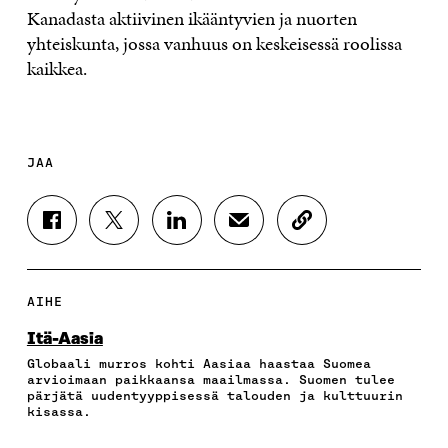
Kanadasta aktiivinen ikääntyvien ja nuorten
yhteiskunta, jossa vanhuus on keskeisessä roolissa
kaikkea.
JAA
J
J
J
J
K
A
A
A
A
O
A
A
A
A
P
F
T
L
S
I
A
W
I
Ä
O
AIHE
C
I
N
H
I
E
T
K
K
A
Itä-Aasia
B
T
E
Ö
R
Globaali murros kohti Aasiaa haastaa Suomea
O
E
D
P
T
arvioimaan paikkaansa maailmassa. Suomen tulee
O
R
I
O
I
pärjätä uudentyyppisessä talouden ja kulttuurin
K
I
N
S
K
kisassa.
I
S
I
T
K
S
S
S
I
E