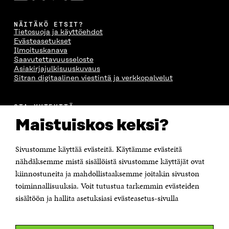
A
NÄITÄKÖ ETSIT?
Tietosuoja ja käyttöehdot
Evästeasetukset
Ilmoituskanava
Saavutettavuusseloste
Asiakirjajulkisuuskuvaus
Sitran digitaalinen viestintä ja verkkopalvelut
OTA YHTEYTTÄ
Suomen itsenäisyyden juhlarahasto Sitra
Maistuiskos keksi?
Itämerenkatu 11-13, PL 160,
00181 Helsinki
Sivustomme käyttää evästeitä. Käytämme evästeitä
Puhelin +358 294 618 991
Sähköpostiosoite
nähdäksemme mistä sisällöistä sivustomme käyttäjät ovat
etunimi.sukunimi@sitra.fi tai sitra@sitra.fi
kiinnostuneita ja mahdollistaaksemme joitakin sivuston
toiminnallisuuksia. Voit tutustua tarkemmin evästeiden
Saapumisohjeet
sisältöön ja hallita asetuksiasi evästeasetus-sivulla
Y-tunnus 0202132-3
OLEMME NÄISSÄ SOMEISSA