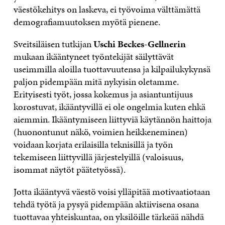
väestökehitys on laskeva, ei työvoima välttämättä
demografiamuutoksen myötä pienene.
Sveitsiläisen tutkijan
Uschi Beckes-Gellnerin
mukaan ikääntyneet työntekijät säilyttävät
useimmilla aloilla tuottavuutensa ja kilpailukykynsä
paljon pidempään mitä nykyisin oletamme.
Erityisesti työt, jossa kokemus ja asiantuntijuus
korostuvat, ikääntyvillä ei ole ongelmia kuten ehkä
aiemmin. Ikääntymiseen liittyviä käytännön haittoja
(huonontunut näkö, voimien heikkeneminen)
voidaan korjata erilaisilla teknisillä ja työn
tekemiseen liittyvillä järjestelyillä (valoisuus,
isommat näytöt päätetyössä).
Jotta ikääntyvä väestö voisi ylläpitää motivaatiotaan
tehdä työtä ja pysyä pidempään aktiivisena osana
tuottavaa yhteiskuntaa, on yksilöille tärkeää nähdä