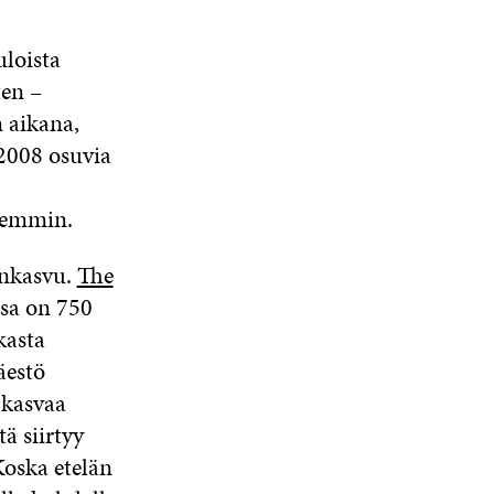
uloista
ten –
 aikana,
2008 osuvia
hemmin.
önkasvu.
The
ssa on 750
kasta
äestö
 kasvaa
ä siirtyy
Koska etelän