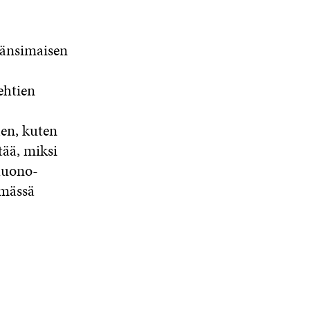
S
S
A
 länsimaisen
ehtien
den, kuten
tää, miksi
 huono-
ämässä