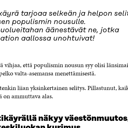
käyrä tarjoaa selkeän ja helpon sel
sen populismin nousulle.
puolueitahan äänestävät ne, jotka
ation aallossa unohtuivat!
ä vihjaa, että populismin nousun syy olisi länsima
pelko valta-asemansa menettämisestä.
nkin liian yksinkertainen selitys. Pillastunut, kaik
rä on ammuttava alas.
ikäyrällä näkyy väest
önmuutos,
keskiluokan kurimus