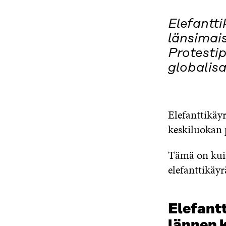
Elefantti
länsimai
Protesti
globalisa
Elefanttikäyr
keskiluokan 
Tämä on kuite
elefanttikäy
Elefantt
lännen 