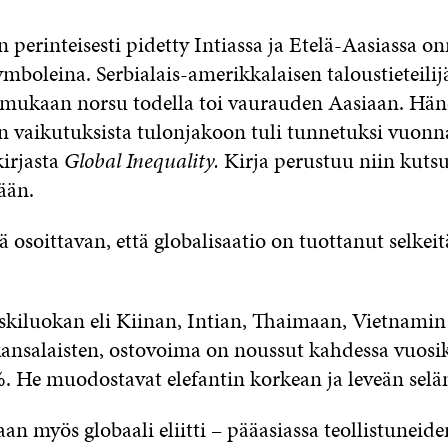
n perinteisesti pidetty Intiassa ja Etelä-Aasiassa on
mboleina. Serbialais-amerikkalaisen taloustieteili
mukaan norsu todella toi vaurauden Aasiaan. Hän
on vaikutuksista tulonjakoon tuli tunnetuksi vuon
kirjasta
Global Inequality.
Kirja perustuu niin kuts
ään.
 osoittavan, että globalisaatio on tuottanut selkeitä
skiluokan eli Kiinan, Intian, Thaimaan, Vietnamin
ansalaisten, ostovoima on noussut kahdessa vuo
. He muodostavat elefantin korkean ja leveän selä
n myös globaali eliitti – pääasiassa teollistuneid