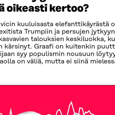
ä oikeasti kertoo?
vicin kuuluisasta elefanttikäyrästä on
brexitista Trumpiin ja persujen jytky
kasvavien talouksien keskiluokka, ku
kärsinyt. Graafi on kuitenkin puutt
ijaan syy populismin nousuun löytyy
jaolla on väliä, mutta ei siinä mieles