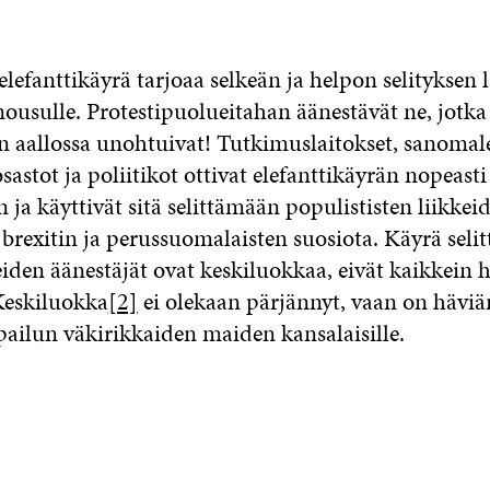
lefanttikäyrä tarjoaa selkeän ja helpon selityksen
ousulle. Protestipuolueitahan äänestävät ne, jotka
on aallossa unohtuivat! Tutkimuslaitokset, sanomal
sastot ja poliitikot ottivat elefanttikäyrän nopeasti
ja käyttivät sitä selittämään populististen liikkei
, brexitin ja perussuomalaisten suosiota. Käyrä selit
eiden äänestäjät ovat keskiluokkaa, eivät kaikkein
Keskiluokka
[2]
ei olekaan pärjännyt, vaan on hävi
pailun väkirikkaiden maiden kansalaisille.