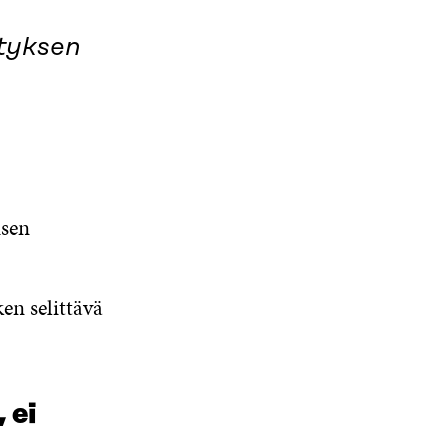
ityksen
isen
en selittävä
 ei