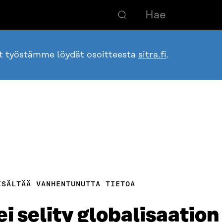
ot työstämme löydät osoitteesta
sitra.fi
.
ISÄLTÄÄ VANHENTUNUTTA TIETOA
 selity globalisaation 