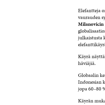
Elefantteja o
vaurauden sy
Milanovicin
globalisaati
julkaistusta 
elefanttikäyr
Käyrä näyttää
häviäjiä.
Globaalin ke
Indonesian k
jopa 60–80 %
Käyrän mukaa