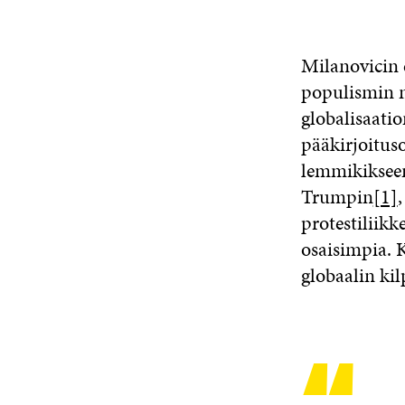
Milanovicin e
populismin n
globalisaati
pääkirjoituso
lemmikikseen 
Trumpin
[1]
protestiliikk
osaisimpia. 
globaalin kil
“