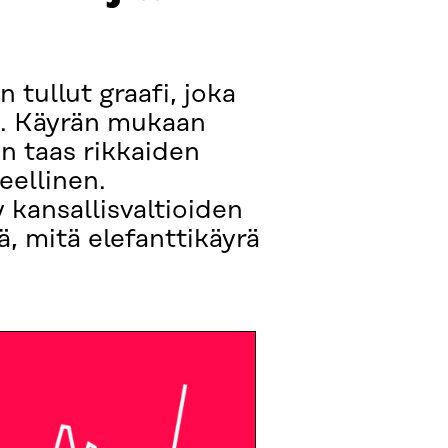
 tullut graafi, joka
yn. Käyrän mukaan
n taas rikkaiden
eellinen.
 kansallisvaltioiden
sä, mitä elefanttikäyrä