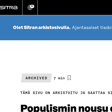
Siirry
suoraan
FI
Vaihda
sivuston
sisältöön
kieli
Olet Sitran arkistosivulla.
Ajantasaiset tied
ARCHIVED
Arvioitu
7 min
lukuaika
TÄMÄ SIVU ON ARKISTOITU JA SAATTAA S
Populismin nousu ei