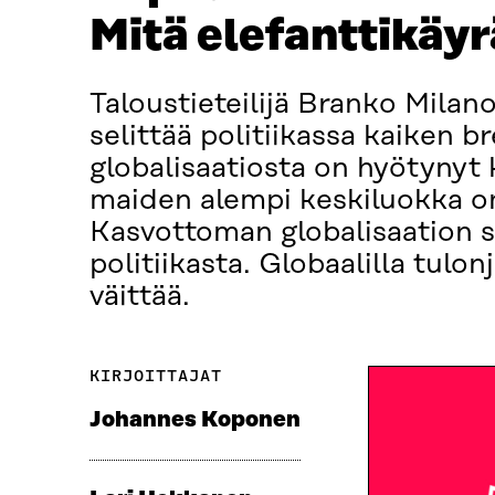
Mitä elefanttikäyr
Taloustieteilijä Branko Milano
selittää politiikassa kaiken 
globalisaatiosta on hyötynyt 
maiden alempi keskiluokka on 
Kasvottoman globalisaation s
politiikasta. Globaalilla tulon
väittää.
KIRJOITTAJAT
Johannes Koponen