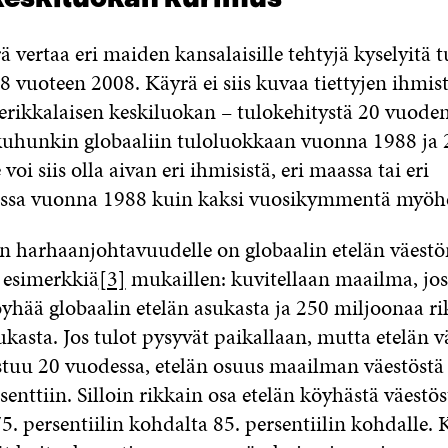
ä vertaa eri maiden kansalaisille tehtyjä kyselyitä t
 vuoteen 2008. Käyrä ei siis kuvaa tiettyjen ihmis
rikkalaisen keskiluokan – tulokehitystä 20 vuoden
kuhunkin globaaliin tuloluokkaan vuonna 1988 ja 
voi siis olla aivan eri ihmisistä, eri maassa tai eri
kassa vuonna 1988 kuin kaksi vuosikymmentä myö
n harhaanjohtavuudelle on globaalin etelän väest
esimerkkiä
[3]
mukaillen: kuvitellaan maailma, jo
yhää globaalin etelän asukasta ja 250 miljoonaa ri
kasta. Jos tulot pysyvät paikallaan, mutta etelän v
stuu 20 vuodessa, etelän osuus maailman väestöstä
senttiin. Silloin rikkain osa etelän köyhästä väestöst
5. persentiilin kohdalta 85. persentiilin kohdalle. 