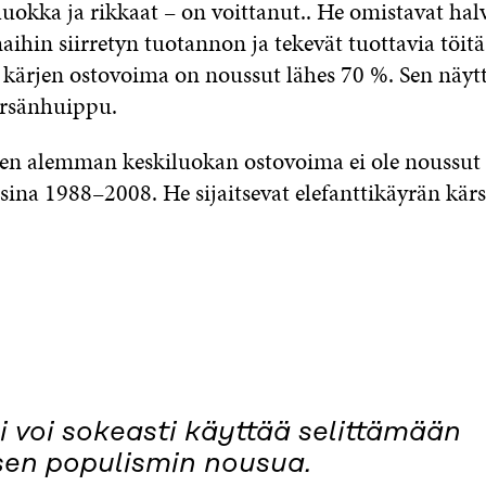
luokka ja rikkaat – on voittanut.. He omistavat hal
hin siirretyn tuotannon ja tekevät tuottavia töitä
ärjen ostovoima on noussut lähes 70 %. Sen näytt
rsänhuippu.
 alemman keskiluokan ostovoima ei ole noussut 
sina 1988–2008. He sijaitsevat elefanttikäyrän kär
i voi sokeasti käyttää selittämään
sen populismin nousua.