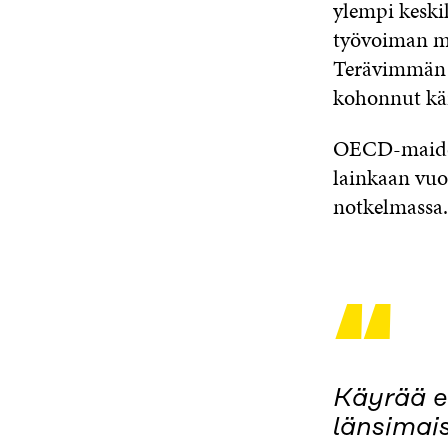
ylempi keski
työvoiman mai
Terävimmän k
kohonnut kä
OECD-maiden
lainkaan vuo
notkelmassa.
“
Käyrää e
länsimai