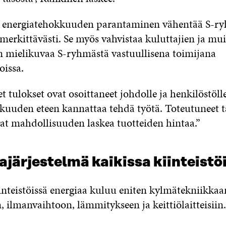
en energiatehokkuuden parantaminen vähentää S-r
merkittävästi. Se myös vahvistaa kuluttajien ja mu
 mielikuvaa S-ryhmästä vastuullisena toimijana
oissa.
t tulokset ovat osoittaneet johdolle ja henkilöstölle
kuuden eteen kannattaa tehdä työtä. Toteutuneet ta
vat mahdollisuuden laskea tuotteiden hintaa.”
järjestelmä kaikissa kiinteistö
nteistöissä energiaa kuluu eniten kylmätekniikkaa
, ilmanvaihtoon, lämmitykseen ja keittiölaitteisiin.