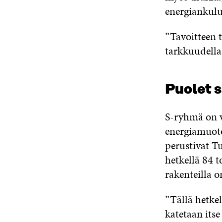
energiankulu
”Tavoitteen 
tarkkuudella
Puolet 
S-ryhmä on v
energiamuoto
perustivat Tu
hetkellä 84 
rakenteilla o
”Tällä hetke
katetaan itse