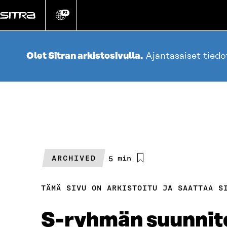
Siirry
suoraan
FI
Vaihda
sivuston
sisältöön
kieli
Olet Sitran arkistosivulla.
Ajantasaiset tied
ARCHIVED
Arvioitu
5 min
lukuaika
TÄMÄ SIVU ON ARKISTOITU JA SAATTAA S
S-ryhmän suunnit