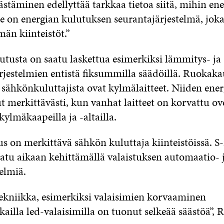
stäminen edellyttää tarkkaa tietoa siitä, mihin en
on energian kulutuksen seurantajärjestelmä, joka
än kiinteistöt.”
utusta on saatu laskettua esimerkiksi lämmitys- ja
ärjestelmien entistä fiksummilla säädöillä. Ruokaka
sähkönkuluttajista ovat kylmälaitteet. Niiden ene
 merkittävästi, kun vanhat laitteet on korvattu ovel
 kylmäkaapeilla ja -altailla.
us on merkittävä sähkön kuluttaja kiinteistöissä. 
aatu aikaan kehittämällä valaistuksen automaatio- 
elmiä.
ekniikka, esimerkiksi valaisimien korvaaminen
ailla led-valaisimilla on tuonut selkeää säästöä”,