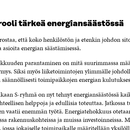
rooli tärkeä energiansäästössä
ostaa, että koko henkilöstön ja etenkin johdon si
ia asioita energian säästämisessä.
okkuuden parantaminen on mitä suurimmassa mää
mys. Siksi myös liiketoimintojen ylimmälle johdol
 säännöllisesti toimipaikkojen energian kulutukses
aan S-ryhmä on nyt tehnyt energiansäästössä kaikk
hteellisen helppoja ja edullisia toteuttaa. Jatkossa 
en vaatii enemmän työtä. Energiatehokkuus oteta
issa rakennuskohteissa ja muissa investoinneissa. 
jossa jokaiselle toimipaikalle määritellään yksilöll