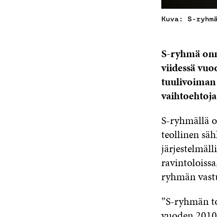
Kuva: S-ryhm
S-ryhmä onni
viidessä vuo
tuulivoiman 
vaihtoehtoja
S-ryhmällä o
teollinen sä
järjestelmäl
ravintoloissa
ryhmän vast
”S-ryhmän to
vuoden 2010 