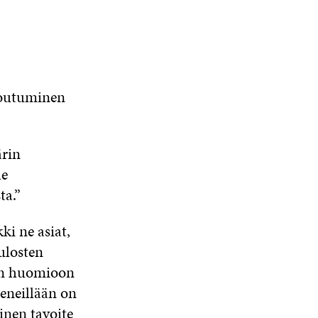
toutuminen
rin
le
ta.”
i ne asiat,
tulosten
an huomioon
Meneillään on
inen tavoite