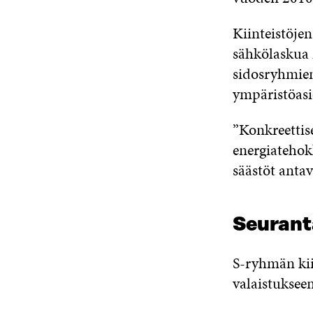
Kiinteistöj
sähkölaskua 
sidosryhmien
ympäristöasi
”Konkreettise
energiatehok
säästöt anta
Seuranta
S-ryhmän kii
valaistukseen