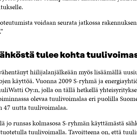
tukselle.
toteutumista voidaan seurata jatkossa rakennuksen
.”
sähköstä tulee kohta tuulivoima
ähentänyt hiilijalanjälkeään myös lisäämällä uusi
jen käyttöä. Vuonna 2009 S-ryhmä ja energiayhti
uliWatti Oy:n, jolla on tällä hetkellä yhteisyritykse
toiminnassa olevaa tuulivoimalaa eri puolilla Suome
n 47 uutta tuulivoimalaa.
llä jo runsas kolmasosa S-ryhmän käyttämästä säh
 tuotetulla tuulivoimalla. Tavoitteena on, että tuul