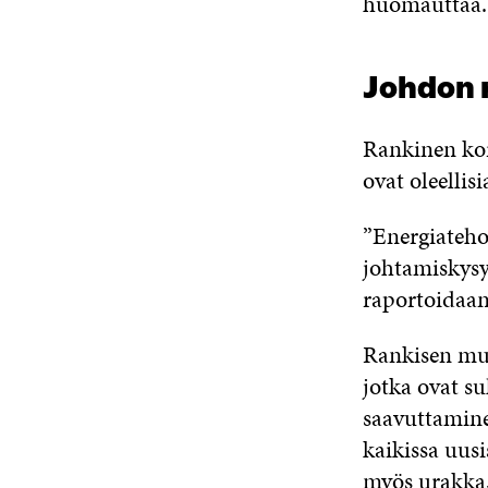
huomauttaa.
Johdon 
Rankinen kor
ovat oleellis
”Energiateh
johtamiskysy
raportoidaan
Rankisen muk
jotka ovat su
saavuttamin
kaikissa uus
myös urakka, 