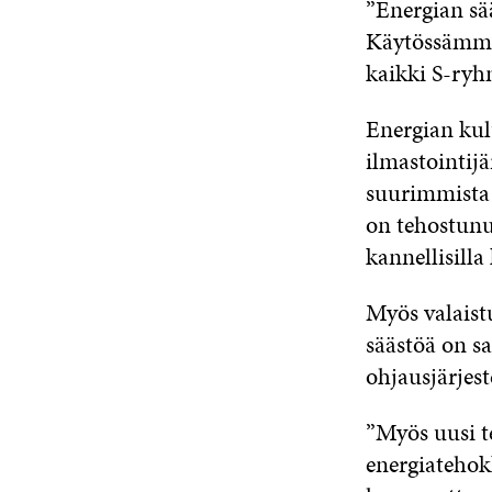
”Energian sää
Käytössämme 
kaikki S-ryhm
Energian kul
ilmastointij
suurimmista 
on tehostunut
kannellisilla
Myös valaist
säästöä on s
ohjausjärjest
”Myös uusi t
energiatehokk