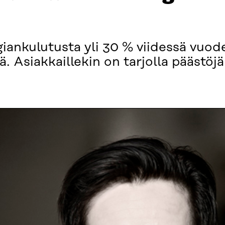
iankulutusta yli 30 % viidessä vuo
. Asiakkaillekin on tarjolla päästöj