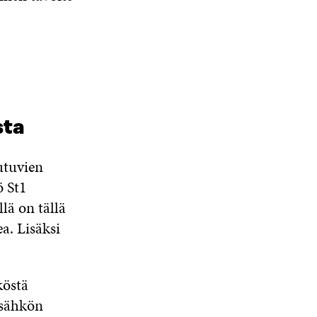
sta
utuvien
ö St1
llä on tällä
a. Lisäksi
köstä
isähkön