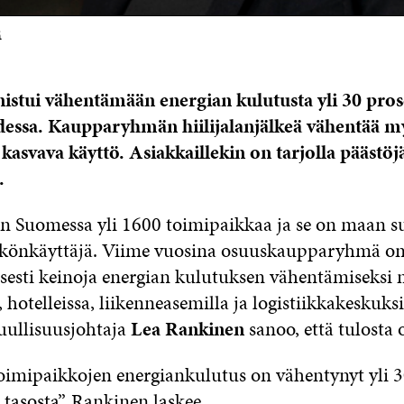
ä
stui vähentämään energian kulutusta yli 30 pros
dessa. Kaupparyhmän hiilijalanjälkeä vähentää m
kasvava käyttö. Asiakkaillekin on tarjolla päästöj
.
n Suomessa yli 1600 toimipaikkaa ja se on maan su
hkönkäyttäjä. Viime vuosina osuuskaupparyhmä on 
lisesti keinoja energian kulutuksen vähentämiseksi
, hotelleissa, liikenneasemilla ja logistiikkakeskuksi
uullisuusjohtaja
Lea Rankinen
sanoo, että tulosta 
imipaikkojen energiankulutus on vähentynyt yli 3
tasosta”, Rankinen laskee.