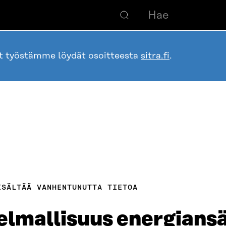
ot työstämme löydät osoitteesta
sitra.fi
.
ISÄLTÄÄ VANHENTUNUTTA TIETOA
elmallisuus energians