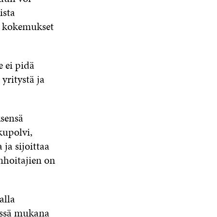
ista
n kokemukset
e ei pidä
ritystä ja
ksensä
kupolvi,
 ja sijoittaa
enhoitajien on
alla
sessä mukana