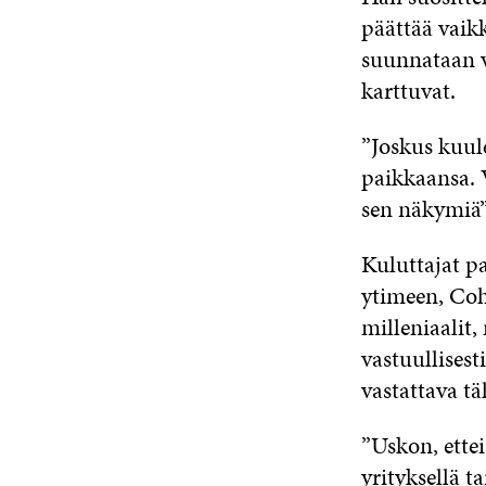
päättää vaikk
suunnataan v
karttuvat.
”Joskus kuule
paikkaansa. 
sen näkymiä”
Kuluttajat p
ytimeen, Coh
milleniaalit,
vastuullisest
vastattava t
”Uskon, ette
yrityksellä t