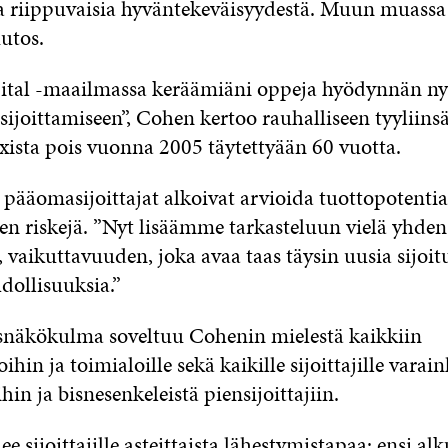
a riippuvaisia hyväntekeväisyydestä. Muun muassa
utos.
ital -maailmassa keräämiäni oppeja hyödynnän ny
sijoittamiseen”, Cohen kertoo rauhalliseen tyyliins
axista pois vuonna 2005 täytettyään 60 vuotta.
pääomasijoittajat alkoivat arvioida tuottopotentiaa
een riskejä. ”Nyt lisäämme tarkasteluun vielä yhden
vaikuttavuuden, joka avaa taas täysin uusia sijoitu
ollisuuksia.”
näkökulma soveltuu Cohenin mielestä kaikkiin
ihin ja toimialoille sekä kaikille sijoittajille varain
hin ja bisnesenkeleistä piensijoittajiin.
ee sijoittajille asteittaista lähestymistapaa: ensi al