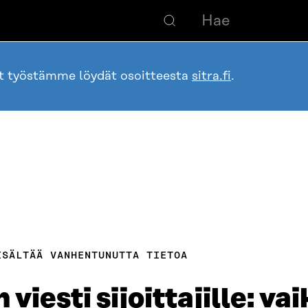
ot työstämme löydät osoitteesta
sitra.fi
.
ISÄLTÄÄ VANHENTUNUTTA TIETOA
viesti sijoittajille: v