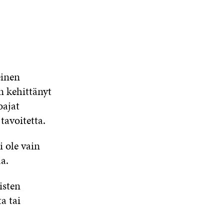
einen
n kehittänyt
oajat
tavoitetta.
i ole vain
a.
isten
a tai