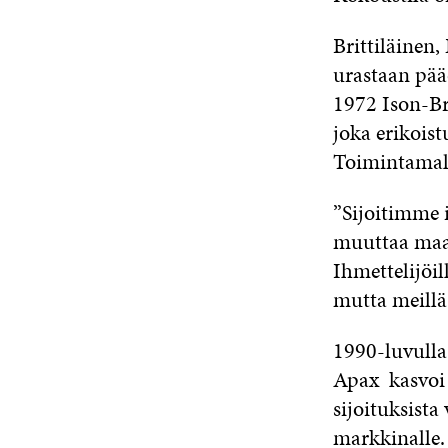
Brittiläinen,
urastaan pä
1972 Ison-Br
joka erikoist
Toimintamall
”Sijoitimme i
muuttaa maail
Ihmettelijöil
mutta meillä 
1990-luvulla
Apax kasvoi 
sijoituksista
markkinalle. 