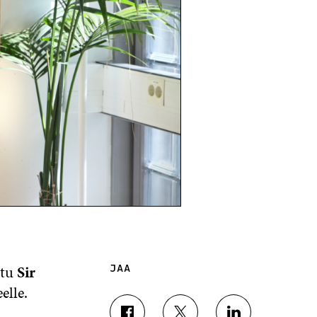
ttu
Sir
JAA
elle.