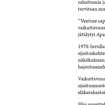
rahattomia j
tarvitaan mu
”Venture cap
vaikuttavuus
jättäytyi Ap
1970-luvulla 
sijoituskoht
näkökulman, 
hajautusmahd
Vaikuttavuus
sijoitusmuoto
eläkerahastoi
Hän suosittel