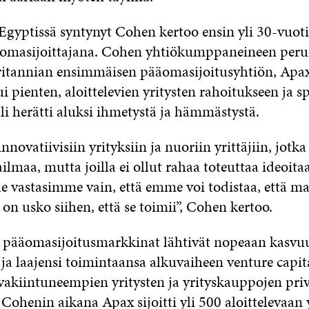
 Egyptissä syntynyt Cohen kertoo ensin yli 30-vuoti
äomasijoittajana. Cohen yhtiökumppaneineen peru
itannian ensimmäisen pääomasijoitusyhtiön, Apax
ui pienten, aloittelevien yritysten rahoitukseen ja 
i herätti aluksi ihmetystä ja hämmästystä.
nnovatiivisiin yrityksiin ja nuoriin yrittäjiin, jotka
maa, mutta joilla ei ollut rahaa toteuttaa ideoita
le vastasimme vain, että emme voi todistaa, että mal
on usko siihen, että se toimii”, Cohen kertoo.
 pääomasijoitusmarkkinat lähtivät nopeaan kasvu
ja laajensi toimintaansa alkuvaiheen venture capita
 vakiintuneempien yritysten ja yrityskauppojen priv
Cohenin aikana Apax sijoitti yli 500 aloittelevaan 