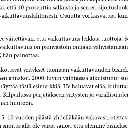
a, että 10 prosenttia salkusta ja sen eri sijoitusluok
aikuttavuuslähtöisesti. Osuutta voi kasvattaa, ku
e väitettävän, että vaikuttavuus leikkaa tuottoja. S
Vaikuttavuus on päinvastoin omiaan vahvistamaan y
, hän painottaa.
akottavat yritykset tuomaan vaikuttavuuden bisne
en ennakoi. 2000-luvun vaihteessa aikuistunut su
 näyttää tästä esimerkkiä. He haluavat elää, kuluttaa
i. Kilpailussa pärjätäkseen yritysten ja varallisuud
ähän huutoon.
i 5–10 vuoden päästä yhdelläkään vakavasti otettav
ai sijoittajalla ole varaa sanoa, että olemme bisnek