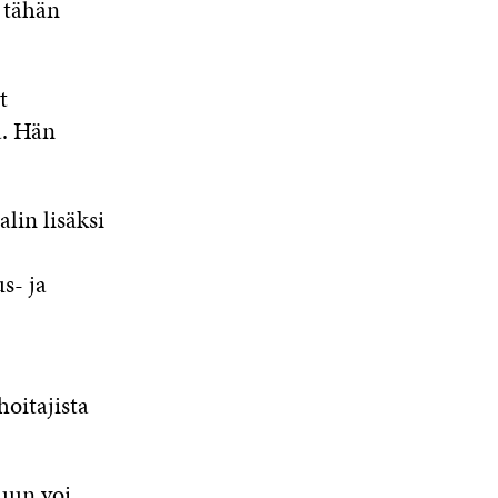
 tähän
t
ä. Hän
lin lisäksi
s- ja
hoitajista
kuun voi