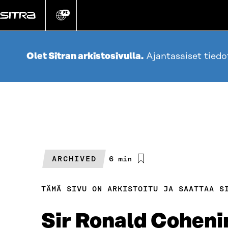
Siirry
suoraan
FI
Vaihda
sivuston
sisältöön
kieli
Olet Sitran arkistosivulla.
Ajantasaiset tied
ARCHIVED
Arvioitu
6 min
lukuaika
TÄMÄ SIVU ON ARKISTOITU JA SAATTAA S
Sir Ronald Cohenin 