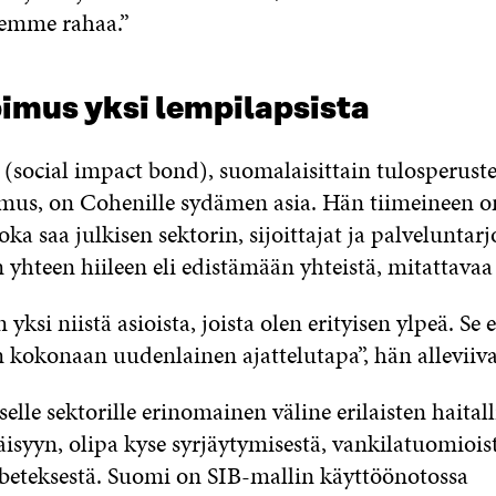
semme rahaa.”
imus yksi lempilapsista
(social impact bond), suomalaisittain tulosperust
mus, on Cohenille sydämen asia. Hän tiimeineen o
oka saa julkisen sektorin, sijoittajat ja palveluntarj
hteen hiileen eli edistämään yhteistä, mitattavaa 
yksi niistä asioista, joista olen erityisen ylpeä. Se e
n kokonaan uudenlainen ajattelutapa”, hän alleviiva
selle sektorille erinomainen väline erilaisten haitall
isyyn, olipa kyse syrjäytymisestä, vankilatuomioist
beteksestä. Suomi on SIB-mallin käyttöönotossa