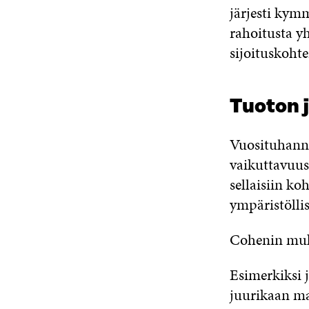
järjesti kymm
rahoitusta yh
sijoituskoht
Tuoton j
Vuosituhanne
vaikuttavuus
sellaisiin ko
ympäristöllis
Cohenin muka
Esimerkiksi jä
juurikaan ma