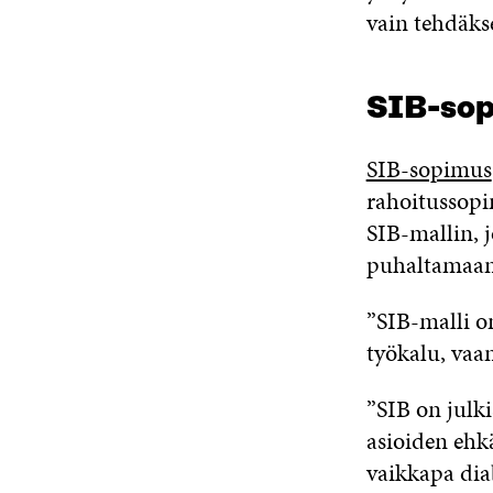
vain tehdäk
SIB-sop
SIB-sopimus
rahoitussopi
SIB-mallin, j
puhaltamaan y
”SIB-malli on 
työkalu, vaa
”SIB on julki
asioiden ehkä
vaikkapa dia