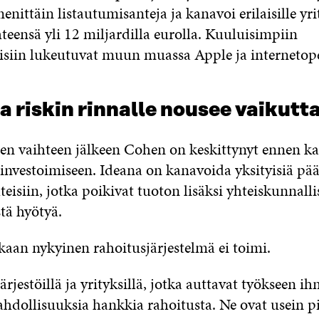
enittäin listautumisanteja ja kanavoi erilaisille yri
teensä yli 12 miljardilla eurolla. Kuuluisimpiin
eisiin lukeutuvat muun muassa Apple ja internetop
a riskin rinnalle nousee vaikutt
n vaihteen jälkeen Cohen on keskittynyt ennen ka
investoimiseen. Ideana on kanavoida yksityisiä pä
hteisiin, jotka poikivat tuoton lisäksi yhteiskunnallis
tä hyötyä.
an nykyinen rahoitusjärjestelmä ei toimi.
rjestöillä ja yrityksillä, jotka auttavat työkseen ihm
hdollisuuksia hankkia rahoitusta. Ne ovat usein pi