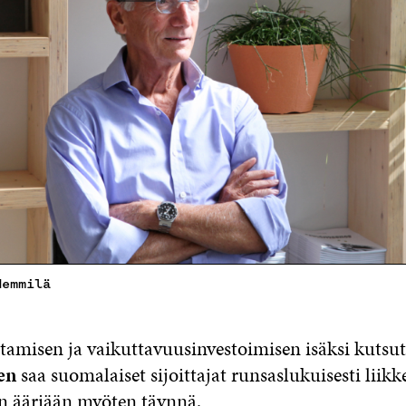
Hemmilä
tamisen ja vaikuttavuusinvestoimisen isäksi kutsu
en
saa suomalaiset sijoittajat runsaslukuisesti liikke
n ääriään myöten täynnä.