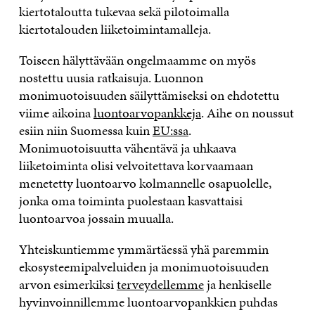
kiertotaloutta tukevaa sekä pilotoimalla
kiertotalouden liiketoimintamalleja.
Toiseen hälyttävään ongelmaamme on myös
nostettu uusia ratkaisuja. Luonnon
monimuotoisuuden säilyttämiseksi on ehdotettu
viime aikoina
luontoarvopankkeja
. Aihe on noussut
esiin niin Suomessa kuin
EU:ssa
.
Monimuotoisuutta vähentävä ja uhkaava
liiketoiminta olisi velvoitettava korvaamaan
menetetty luontoarvo kolmannelle osapuolelle,
jonka oma toiminta puolestaan kasvattaisi
luontoarvoa jossain muualla.
Yhteiskuntiemme ymmärtäessä yhä paremmin
ekosysteemipalveluiden ja monimuotoisuuden
arvon esimerkiksi
terveydellemme
ja henkiselle
hyvinvoinnillemme luontoarvopankkien puhdas