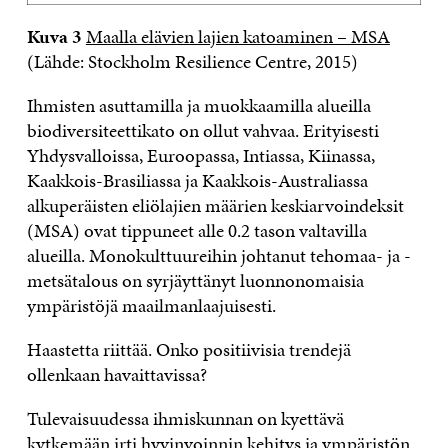
Kuva 3
Maalla elävien lajien katoaminen – MSA
(Lähde: Stockholm Resilience Centre, 2015)
Ihmisten asuttamilla ja muokkaamilla alueilla
biodiversiteettikato on ollut vahvaa. Erityisesti
Yhdysvalloissa, Euroopassa, Intiassa, Kiinassa,
Kaakkois-Brasiliassa ja Kaakkois-Australiassa
alkuperäisten eliölajien määrien keskiarvoindeksit
(MSA) ovat tippuneet alle 0.2 tason valtavilla
alueilla. Monokulttuureihin johtanut tehomaa- ja -
metsätalous on syrjäyttänyt luonnonomaisia
ympäristöjä maailmanlaajuisesti.
Haastetta riittää. Onko positiivisia trendejä
ollenkaan havaittavissa?
Tulevaisuudessa ihmiskunnan on kyettävä
kytkemään irti hyvinvoinnin kehitys ja ympäristön