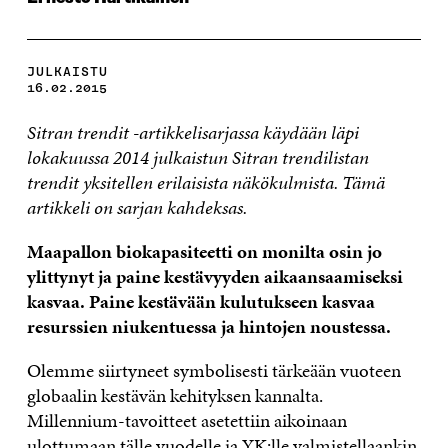
JULKAISTU
16.02.2015
Sitran trendit -artikkelisarjassa käydään läpi
lokakuussa 2014 julkaistun Sitran trendilistan
trendit yksitellen erilaisista näkökulmista. Tämä
artikkeli on sarjan kahdeksas.
Maapallon biokapasiteetti on monilta osin jo
ylittynyt ja paine kestävyyden aikaansaamiseksi
kasvaa. Paine kestävään kulutukseen kasvaa
resurssien niukentuessa ja hintojen noustessa.
Olemme siirtyneet symbolisesti tärkeään vuoteen
globaalin kestävän kehityksen kannalta.
Millennium-tavoitteet asetettiin aikoinaan
ulottumaan tälle vuodelle ja YK:lle valmistellaankin