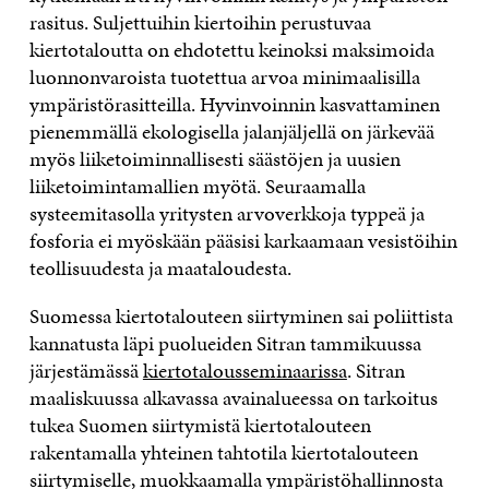
rasitus. Suljettuihin kiertoihin perustuvaa
kiertotaloutta on ehdotettu keinoksi maksimoida
luonnonvaroista tuotettua arvoa minimaalisilla
ympäristörasitteilla. Hyvinvoinnin kasvattaminen
pienemmällä ekologisella jalanjäljellä on järkevää
myös liiketoiminnallisesti säästöjen ja uusien
liiketoimintamallien myötä. Seuraamalla
systeemitasolla yritysten arvoverkkoja typpeä ja
fosforia ei myöskään pääsisi karkaamaan vesistöihin
teollisuudesta ja maataloudesta.
Suomessa kiertotalouteen siirtyminen sai poliittista
kannatusta läpi puolueiden Sitran tammikuussa
järjestämässä
kiertotalousseminaarissa
. Sitran
maaliskuussa alkavassa avainalueessa on tarkoitus
tukea Suomen siirtymistä kiertotalouteen
rakentamalla yhteinen tahtotila kiertotalouteen
siirtymiselle, muokkaamalla ympäristöhallinnosta