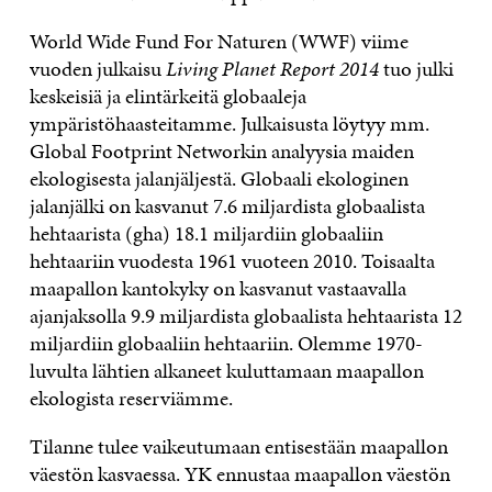
World Wide Fund For Naturen (WWF) viime
vuoden julkaisu
Living Planet Report 2014
tuo julki
keskeisiä ja elintärkeitä globaaleja
ympäristöhaasteitamme. Julkaisusta löytyy mm.
Global Footprint Networkin analyysia maiden
ekologisesta jalanjäljestä. Globaali ekologinen
jalanjälki on kasvanut 7.6 miljardista globaalista
hehtaarista (gha) 18.1 miljardiin globaaliin
hehtaariin vuodesta 1961 vuoteen 2010. Toisaalta
maapallon kantokyky on kasvanut vastaavalla
ajanjaksolla 9.9 miljardista globaalista hehtaarista 12
miljardiin globaaliin hehtaariin. Olemme 1970-
luvulta lähtien alkaneet kuluttamaan maapallon
ekologista reserviämme.
Tilanne tulee vaikeutumaan entisestään maapallon
väestön kasvaessa. YK ennustaa maapallon väestön