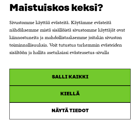
Suomen itsenäisyyden juhlarahasto Sitra
Maistuiskos keksi?
Itämerenkatu 11-13, PL 160,
00181 Helsinki
Sivustomme käyttää evästeitä. Käytämme evästeitä
Puhelin +358 294 618 991
Sähköpostiosoite
nähdäksemme mistä sisällöistä sivustomme käyttäjät ovat
etunimi.sukunimi@sitra.fi tai sitra@sitra.fi
kiinnostuneita ja mahdollistaaksemme joitakin sivuston
toiminnallisuuksia. Voit tutustua tarkemmin evästeiden
Saapumisohjeet
sisältöön ja hallita asetuksiasi evästeasetus-sivulla
Y-tunnus 0202132-3
OLEMME NÄISSÄ SOMEISSA
SALLI KAIKKI
Facebook
Avautuu
uudessa
Linkedin
ikkunassa
KIELLÄ
Avautuu
uudessa
Youtube
ikkunassa
Avautuu
NÄYTÄ TIEDOT
uudessa
Instagram
ikkunassa
Avautuu
uudessa
ikkunassa