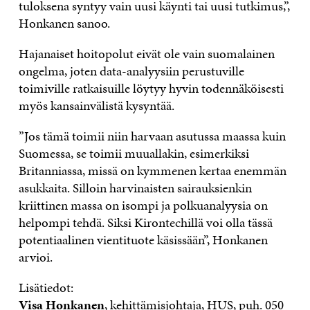
tuloksena syntyy vain uusi käynti tai uusi tutkimus,”,
Honkanen sanoo.
Hajanaiset hoitopolut eivät ole vain suomalainen
ongelma, joten data-analyysiin perustuville
toimiville ratkaisuille löytyy hyvin todennäköisesti
myös kansainvälistä kysyntää.
”Jos tämä toimii niin harvaan asutussa maassa kuin
Suomessa, se toimii muuallakin, esimerkiksi
Britanniassa, missä on kymmenen kertaa enemmän
asukkaita. Silloin harvinaisten sairauksienkin
kriittinen massa on isompi ja polkuanalyysia on
helpompi tehdä. Siksi Kirontechillä voi olla tässä
potentiaalinen vientituote käsissään”, Honkanen
arvioi.
Lisätiedot:
Visa Honkanen
, kehittämisjohtaja, HUS, puh.
050