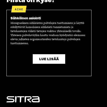
Mistä on kyse?
AIHE
Sähköinen asiointi
Monipuolinen sähköisten palvelujen tuottaminen ja käyttö
edellyttävät kansalaisen sähköistä tunnistamista ja
tietokantojen välistä tietojen vaihtoa yhtenäisellä tavalla.
Yhteisen palveluväylän kautta voidaan hyödyntää olemassa
olevia julkisten organisaatioiden tietokantoja palvelujen
tuottamisessa.
LUE LISÄÄ