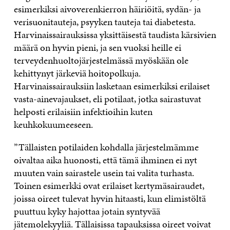
esimerkiksi aivoverenkierron häiriöitä, sydän- ja
verisuonitauteja, psyyken tauteja tai diabetesta.
Harvinaissairauksissa yksittäisestä taudista kärsivien
määrä on hyvin pieni, ja sen vuoksi heille ei
terveydenhuoltojärjestelmässä myöskään ole
kehittynyt järkeviä hoitopolkuja.
Harvinaissairauksiin lasketaan esimerkiksi erilaiset
vasta-ainevajaukset, eli potilaat, jotka sairastuvat
helposti erilaisiin infektioihin kuten
keuhkokuumeeseen.
”Tällaisten potilaiden kohdalla järjestelmämme
oivaltaa aika huonosti, että tämä ihminen ei nyt
muuten vain sairastele usein tai valita turhasta.
Toinen esimerkki ovat erilaiset kertymäsairaudet,
joissa oireet tulevat hyvin hitaasti, kun elimistöltä
puuttuu kyky hajottaa jotain syntyvää
jätemolekyyliä. Tällaisissa tapauksissa oireet voivat