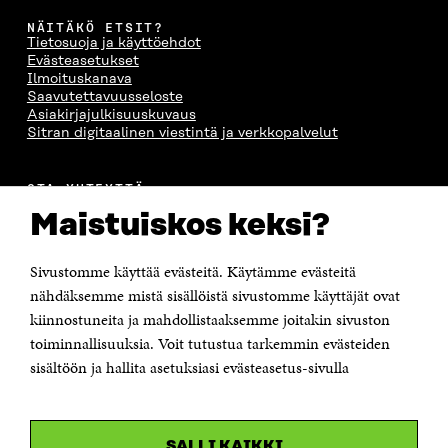
NÄITÄKÖ ETSIT?
Tietosuoja ja käyttöehdot
Evästeasetukset
Ilmoituskanava
Saavutettavuusseloste
Asiakirjajulkisuuskuvaus
Sitran digitaalinen viestintä ja verkkopalvelut
OTA YHTEYTTÄ
Suomen itsenäisyyden juhlarahasto Sitra
Maistuiskos keksi?
Itämerenkatu 11-13, PL 160,
00181 Helsinki
Sivustomme käyttää evästeitä. Käytämme evästeitä
Puhelin +358 294 618 991
Sähköpostiosoite
nähdäksemme mistä sisällöistä sivustomme käyttäjät ovat
etunimi.sukunimi@sitra.fi tai sitra@sitra.fi
kiinnostuneita ja mahdollistaaksemme joitakin sivuston
toiminnallisuuksia. Voit tutustua tarkemmin evästeiden
Saapumisohjeet
sisältöön ja hallita asetuksiasi evästeasetus-sivulla
Y-tunnus 0202132-3
OLEMME NÄISSÄ SOMEISSA
SALLI KAIKKI