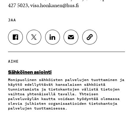
427 5023
, visa.honkanen@hus.fi
JAA
J
J
J
J
K
A
A
A
A
O
A
A
A
A
P
F
T
L
S
I
A
W
I
Ä
O
AIHE
C
I
N
H
I
E
T
K
K
A
Sähköinen asiointi
B
T
E
Ö
R
Monipuolinen sähköisten palvelujen tuottaminen ja
O
E
D
P
T
käyttö edellyttävät kansalaisen sähköistä
O
R
I
O
I
tunnistamista ja tietokantojen välistä tietojen
K
I
N
S
K
vaihtoa yhtenäisellä tavalla. Yhteisen
I
S
I
T
K
palveluväylän kautta voidaan hyödyntää olemassa
S
S
S
I
E
olevia julkisten organisaatioiden tietokantoja
palvelujen tuottamisessa.
S
Ä
S
L
L
A
A
Ä
L
I
A
V
A
A
N
V
A
V
A
L
A
U
A
V
I