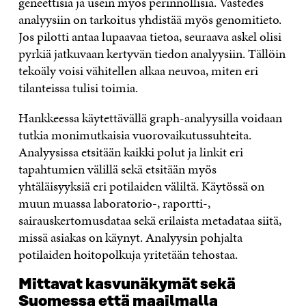
geneettisiä ja usein myös perinnöllisiä. Vastedes
analyysiin on tarkoitus yhdistää myös genomitieto.
Jos pilotti antaa lupaavaa tietoa, seuraava askel olisi
pyrkiä jatkuvaan kertyvän tiedon analyysiin. Tällöin
tekoäly voisi vähitellen alkaa neuvoa, miten eri
tilanteissa tulisi toimia.
Hankkeessa käytettävällä graph-analyysilla voidaan
tutkia monimutkaisia vuorovaikutussuhteita.
Analyysissa etsitään kaikki polut ja linkit eri
tapahtumien välillä sekä etsitään myös
yhtäläisyyksiä eri potilaiden väliltä. Käytössä on
muun muassa laboratorio-, raportti-,
sairauskertomusdataa sekä erilaista metadataa siitä,
missä asiakas on käynyt. Analyysin pohjalta
potilaiden hoitopolkuja yritetään tehostaa.
Mittavat kasvunäkymät sekä
Suomessa että maailmalla