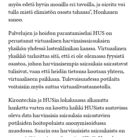
myös edetä hyvin monilla eri tavoilla, ja oireita voi
tulla mistä elimistön osasta tahansa”, Honkanen
sanoo.
Palvelujen ja hoidon parantamiseksi HUS on
perustanut virtuaalisen harvinaissairauksien
yksikön yhdessä lastenklinikan kanssa. Virtuaalinen
yksikkö tarkoittaa sitä, että ei ole olemassa fyysistä
osastoa, johon harvinaisempia sairauksia sairastavat
tulisivat, vaan että heidän tietonsa kootaan yhteen,
virtuaaliseen paikkaan. Tulevaisuudessa potilaita
voitaisiin myös auttaa virtuaalivastaanotolla.
Kirontechin ja HUSin lokakuussa alkanutta
hanketta varten on koottu kaikki HUSista saatavissa
oleva data harvinaisia sairauksia sairastavien
potilaiden hoitopoluista anonymisoidussa
muodossa. Suurin osa harvinaisista sairauksista on