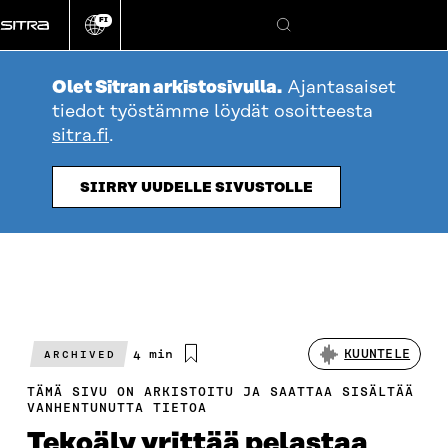
Siirry
FI
suoraan
Vaihda
Hae
sivuston
sisältöön
kieli
Olet Sitran arkistosivulla.
Ajantasaiset
tiedot työstämme löydät osoitteesta
sitra.fi
.
SIIRRY UUDELLE SIVUSTOLLE
Arvioitu
4 min
KUUNTELE
ARCHIVED
lukuaika
TÄMÄ SIVU ON ARKISTOITU JA SAATTAA SISÄLTÄÄ
VANHENTUNUTTA TIETOA
Tekoäly yrittää pelastaa