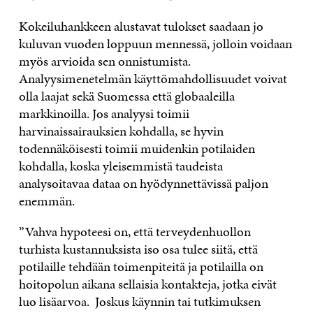
Kokeiluhankkeen alustavat tulokset saadaan jo
kuluvan vuoden loppuun mennessä, jolloin voidaan
myös arvioida sen onnistumista.
Analyysimenetelmän käyttömahdollisuudet voivat
olla laajat sekä Suomessa että globaaleilla
markkinoilla. Jos analyysi toimii
harvinaissairauksien kohdalla, se hyvin
todennäköisesti toimii muidenkin potilaiden
kohdalla, koska yleisemmistä taudeista
analysoitavaa dataa on hyödynnettävissä paljon
enemmän.
”Vahva hypoteesi on, että terveydenhuollon
turhista kustannuksista iso osa tulee siitä, että
potilaille tehdään toimenpiteitä ja potilailla on
hoitopolun aikana sellaisia kontakteja, jotka eivät
luo lisäarvoa. Joskus käynnin tai tutkimuksen