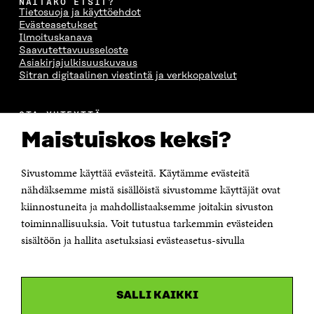
NÄITÄKÖ ETSIT?
Tietosuoja ja käyttöehdot
Evästeasetukset
Ilmoituskanava
Saavutettavuusseloste
Asiakirjajulkisuuskuvaus
Sitran digitaalinen viestintä ja verkkopalvelut
OTA YHTEYTTÄ
Suomen itsenäisyyden juhlarahasto Sitra
Maistuiskos keksi?
Itämerenkatu 11-13, PL 160,
00181 Helsinki
Sivustomme käyttää evästeitä. Käytämme evästeitä
Puhelin +358 294 618 991
Sähköpostiosoite
nähdäksemme mistä sisällöistä sivustomme käyttäjät ovat
etunimi.sukunimi@sitra.fi tai sitra@sitra.fi
kiinnostuneita ja mahdollistaaksemme joitakin sivuston
Saapumisohjeet
toiminnallisuuksia. Voit tutustua tarkemmin evästeiden
sisältöön ja hallita asetuksiasi evästeasetus-sivulla
Y-tunnus 0202132-3
OLEMME NÄISSÄ SOMEISSA
SALLI KAIKKI
Facebook
Avautuu