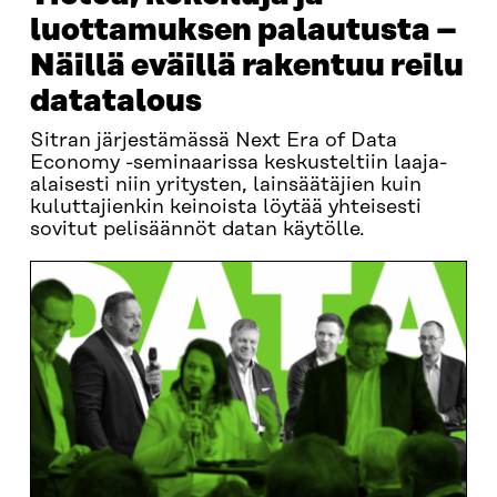
luottamuksen palautusta –
Näillä eväillä rakentuu reilu
datatalous
Sitran järjestämässä Next Era of Data
Economy -seminaarissa keskusteltiin laaja-
alaisesti niin yritysten, lainsäätäjien kuin
kuluttajienkin keinoista löytää yhteisesti
sovitut pelisäännöt datan käytölle.