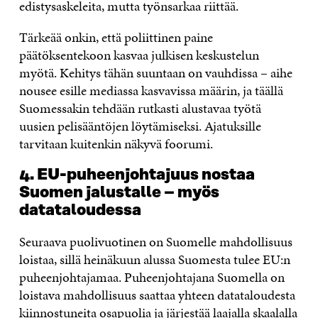
edistysaskeleita, mutta työnsarkaa riittää.
Tärkeää onkin, että poliittinen paine
päätöksentekoon kasvaa julkisen keskustelun
myötä. Kehitys tähän suuntaan on vauhdissa – aihe
nousee esille mediassa kasvavissa määrin, ja täällä
Suomessakin tehdään rutkasti alustavaa työtä
uusien pelisääntöjen löytämiseksi. Ajatuksille
tarvitaan kuitenkin näkyvä foorumi.
4. EU-puheenjohtajuus nostaa
Suomen jalustalle – myös
datataloudessa
Seuraava puolivuotinen on Suomelle mahdollisuus
loistaa, sillä heinäkuun alussa Suomesta tulee EU:n
puheenjohtajamaa. Puheenjohtajana Suomella on
loistava mahdollisuus saattaa yhteen datataloudesta
kiinnostuneita osapuolia ja järjestää laajalla skaalalla