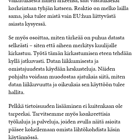
vaikutuksesta hänen arkeensa, saat vastaukseksi
korkeintaan tyhjän katseen. Reaktio on melko lailla
sama, joka tulee mistä vain EU:hun liittyvästä
asiasta kysyessä.
Se myös osoittaa, miten tärkeää on puhua datasta
selkeästi – siten että aiheen merkitys kuulijalle
kirkastuu. Työtä tämän kirkastumisen eteen tehdään
kyllä jatkuvasti. Datan liikkumisesta ja
omistajuudesta käydään keskusteluja. Näiden
pohjalta voidaan muodostaa ajatuksia siitä, miten
datan liikkuvuutta ja oikeuksia sen käyttöön tulee
hallita.
Pelkkä tietoisuuden lisääminen ei kuitenkaan ole
tarpeeksi. Tarvitsemme myös konkreettisia
työkaluja ja palveluja, joiden avulla näitä asioita
pääsee kokeilemaan omista lähtökohdista käsin
käytännössä.