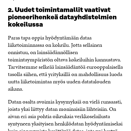
2. Uudet toimintamallit vaativat
pioneerihenkeä datayhdistelmien
kokeilussa
Paras tapa oppia hyödyntämään dataa
liiketoiminnassa on kokeilu. Jotta sellainen
onnistuu, on lainsäädännöllisen
toimintaympäristön oltava kokeiluihin kannustava.
Tarvitsemme selkeää lainsäädäntöä eurooppalaisella
tasolla siihen, että yrityksillä on mahdollisuus luoda
uutta liiketoimintaa myös uuden datatalouden
aikana.
Datan osalta avoimia kysymyksiä on vielä runsaasti,
joista yksi liittyy datan moninaisiin lähteisiin. On
aivan eri asia pohtia oikeuksia verkkoselailusta
syntyneen yksityisen henkilödatan hyödyntämiseksi
kuin ajoneuvoista kerättävää dataa, jota voi kertyä