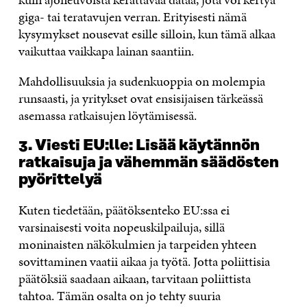
giga- tai teratavujen verran. Erityisesti nämä
kysymykset nousevat esille silloin, kun tämä alkaa
vaikuttaa vaikkapa lainan saantiin.
Mahdollisuuksia ja sudenkuoppia on molempia
runsaasti, ja yritykset ovat ensisijaisen tärkeässä
asemassa ratkaisujen löytämisessä.
3. Viesti EU:lle: Lisää käytännön
ratkaisuja ja vähemmän säädösten
pyörittelyä
Kuten tiedetään, päätöksenteko EU:ssa ei
varsinaisesti voita nopeuskilpailuja, sillä
moninaisten näkökulmien ja tarpeiden yhteen
sovittaminen vaatii aikaa ja työtä. Jotta poliittisia
päätöksiä saadaan aikaan, tarvitaan poliittista
tahtoa. Tämän osalta on jo tehty suuria