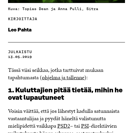
Kuva: Topias Dean ja Anna Pulli, Sitra
KIRJOITTAJA
Leo Pahta
JULKAISTU
13.05.2019
Tässä viisi seikkaa, jotka tarttuivat mukaan
tapahtumasta (
ohjelma ja tallenne
):
1. Kuluttajien pitää tietää, mihin he
ovat lupautuneet
Voisin väittää, että jos lähestyt kadulla satunnaista
vastaantulijaa ja pyydät häneltä valistunutta
mielipidettä vaikkapa
PSD2
– tai
PSI
-direktiivien