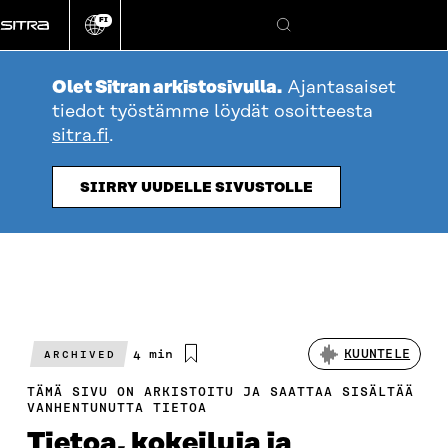
Siirry
FI
suoraan
Vaihda
Hae
sivuston
sisältöön
kieli
Olet Sitran arkistosivulla.
Ajantasaiset
tiedot työstämme löydät osoitteesta
sitra.fi
.
SIIRRY UUDELLE SIVUSTOLLE
Arvioitu
4 min
KUUNTELE
ARCHIVED
lukuaika
TÄMÄ SIVU ON ARKISTOITU JA SAATTAA SISÄLTÄÄ
VANHENTUNUTTA TIETOA
Tietoa, kokeiluja ja