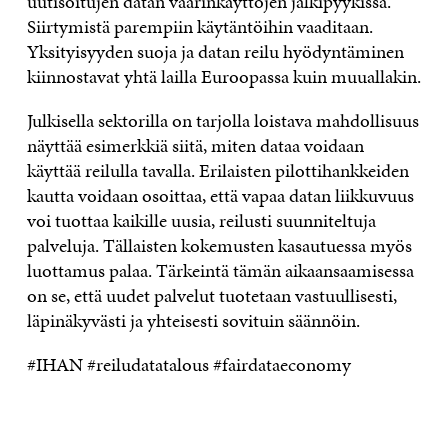
uutisoitujen datan väärinkäyttöjen jälkipyykissä.
Siirtymistä parempiin käytäntöihin vaaditaan.
Yksityisyyden suoja ja datan reilu hyödyntäminen
kiinnostavat yhtä lailla Euroopassa kuin muuallakin.
Julkisella sektorilla on tarjolla loistava mahdollisuus
näyttää esimerkkiä siitä, miten dataa voidaan
käyttää reilulla tavalla. Erilaisten pilottihankkeiden
kautta voidaan osoittaa, että vapaa datan liikkuvuus
voi tuottaa kaikille uusia, reilusti suunniteltuja
palveluja. Tällaisten kokemusten kasautuessa myös
luottamus palaa. Tärkeintä tämän aikaansaamisessa
on se, että uudet palvelut tuotetaan vastuullisesti,
läpinäkyvästi ja yhteisesti sovituin säännöin.
#IHAN #reiludatatalous #fairdataeconomy