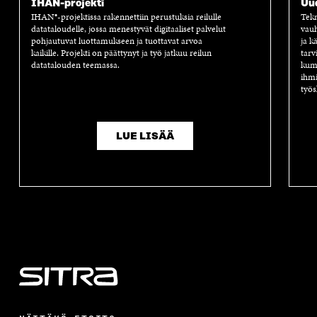
IHAN-projekti
Uu
IHAN®-projektissa rakennettiin perustuksia reilulle
Tekn
datataloudelle, jossa menestyvät digitaaliset palvelut
vauh
pohjautuvat luottamukseen ja tuottavat arvoa
ja k
kaikille. Projekti on päättynyt ja työ jatkuu reilun
tarv
datatalouden teemassa.
kump
ihmi
työs
LUE LISÄÄ