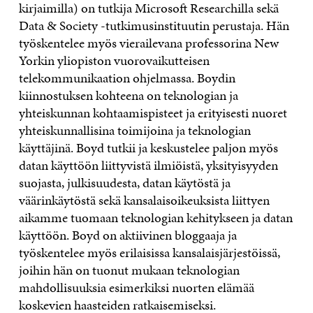
kirjaimilla) on tutkija Microsoft Researchilla sekä
Data & Society -tutkimusinstituutin perustaja. Hän
työskentelee myös vierailevana professorina New
Yorkin yliopiston vuorovaikutteisen
telekommunikaation ohjelmassa. Boydin
kiinnostuksen kohteena on teknologian ja
yhteiskunnan kohtaamispisteet ja erityisesti nuoret
yhteiskunnallisina toimijoina ja teknologian
käyttäjinä. Boyd tutkii ja keskustelee paljon myös
datan käyttöön liittyvistä ilmiöistä, yksityisyyden
suojasta, julkisuudesta, datan käytöstä ja
väärinkäytöstä sekä kansalaisoikeuksista liittyen
aikamme tuomaan teknologian kehitykseen ja datan
käyttöön. Boyd on aktiivinen bloggaaja ja
työskentelee myös erilaisissa kansalaisjärjestöissä,
joihin hän on tuonut mukaan teknologian
mahdollisuuksia esimerkiksi nuorten elämää
koskevien haasteiden ratkaisemiseksi.