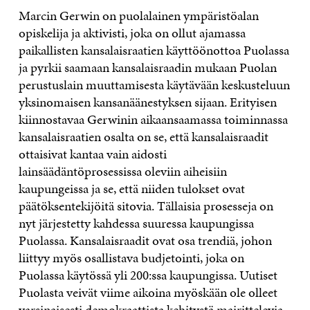
Marcin Gerwin on puolalainen ympäristöalan
opiskelija ja aktivisti, joka on ollut ajamassa
paikallisten kansalaisraatien käyttöönottoa Puolassa
ja pyrkii saamaan kansalaisraadin mukaan Puolan
perustuslain muuttamisesta käytävään keskusteluun
yksinomaisen kansanäänestyksen sijaan. Erityisen
kiinnostavaa Gerwinin aikaansaamassa toiminnassa
kansalaisraatien osalta on se, että kansalaisraadit
ottaisivat kantaa vain aidosti
lainsäädäntöprosessissa oleviin aiheisiin
kaupungeissa ja se, että niiden tulokset ovat
päätöksentekijöitä sitovia. Tällaisia prosesseja on
nyt järjestetty kahdessa suuressa kaupungissa
Puolassa. Kansalaisraadit ovat osa trendiä, johon
liittyy myös osallistava budjetointi, joka on
Puolassa käytössä yli 200:ssa kaupungissa. Uutiset
Puolasta veivät viime aikoina myöskään ole olleet
varsinaisesti demokraattista kehitystä mairittelevia,