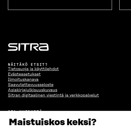
NÄITÄKÖ ETSIT?
Tietosuoja ja käyttöehdot
Evästeasetukset
Ilmoituskanava
Saavutettavuusseloste
Asiakirjajulkisuuskuvaus
Sitran digitaalinen viestintä ja verkkopalvelut
OTA YHTEYTTÄ
Suomen itsenäisyyden juhlarahasto Sitra
Maistuiskos keksi?
Itämerenkatu 11-13, PL 160,
00181 Helsinki