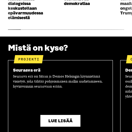
dialogeissa
demokratiaa
maail
U
N
U
K
keskustellaan
ongel
N
A
N
U
epävarmuudessa
Trump
A
S
A
N
elämisestä
S
S
S
A
S
A
S
S
A
A
S
A
Mistä on kyse?
PROJEKTI
Seuraava erä
Dem
Seuraava erä on Sitran ja Demos Helsingin käynnistämä
Seur
visiotyö, joka tähtää pohjoismaisen mallin uudistamiseen,
osal
hyvinvoinnin seuraavaan erään.
demo
näkö
yhte
LUE LISÄÄ