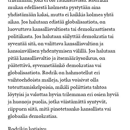
mukan edellisestä kolmesta pystytään aina
yhdistämään kaksi, mutta ei kaikkia kolmea yhtä
aikaa. Jos halutaan edistää globalisaatiota, on
luovuttava kansallisvaltiosta tai demokraattisesta
politiikasta. Jos halutaan säilyttää demokratia tai
syventää sitä, on valittava kansallisvaltion ja
kansainvälisen yhdentymisen välillä. Jos halutaan
pitää kansallisvaltio ja itsemääräysoikeus, on
päätettävä, syvennetäänkö demokratiaa vai
globalisaatiota. Rodrik on hahmotellut eri
vaihtoehdoista malleja, jotka voisivat olla
toteuttamiskelpoisia, mikäli poliittista tahtoa
löytyisi ja valottaa hyvin trilemman eri osien hyviä
ja huonoja puolia, jotka väistämättä syntyvät,
riippuen siitä, mitä pinotetaanko kansallista vai
globaalia demokratiaa.
Rodrikin
kotisivu
.