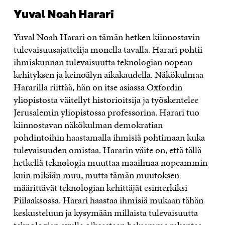
Yuval Noah Harari
Yuval Noah Harari on tämän hetken kiinnostavin
tulevaisuusajattelija monella tavalla. Harari pohtii
ihmiskunnan tulevaisuutta teknologian nopean
kehityksen ja keinoälyn aikakaudella. Näkökulmaa
Hararilla riittää, hän on itse asiassa Oxfordin
yliopistosta väitellyt historioitsija ja työskentelee
Jerusalemin yliopistossa professorina. Harari tuo
kiinnostavan näkökulman demokratian
pohdintoihin haastamalla ihmisiä pohtimaan kuka
tulevaisuuden omistaa. Hararin väite on, että tällä
hetkellä teknologia muuttaa maailmaa nopeammin
kuin mikään muu, mutta tämän muutoksen
määrittävät teknologian kehittäjät esimerkiksi
Piilaaksossa. Harari haastaa ihmisiä mukaan tähän
keskusteluun ja kysymään millaista tulevaisuutta