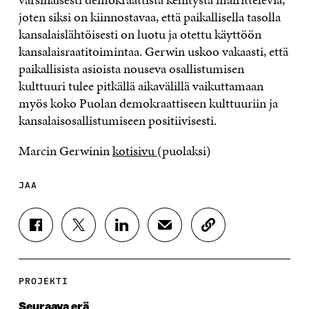
joten siksi on kiinnostavaa, että paikallisella tasolla
kansalaislähtöisesti on luotu ja otettu käyttöön
kansalaisraatitoimintaa. Gerwin uskoo vakaasti, että
paikallisista asioista nouseva osallistumisen
kulttuuri tulee pitkällä aikavälillä vaikuttamaan
myös koko Puolan demokraattiseen kulttuuriin ja
kansalaisosallistumiseen positiivisesti.
Marcin Gerwinin
kotisivu
(puolaksi)
JAA
J
J
J
J
K
A
A
A
A
O
A
A
A
A
P
F
T
L
S
I
A
W
I
Ä
O
PROJEKTI
C
I
N
H
I
E
T
K
K
A
Seuraava erä