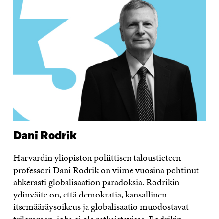
Dani Rodrik
Harvardin yliopiston poliittisen taloustieteen
professori Dani Rodrik on viime vuosina pohtinut
ahkerasti globalisaation paradoksia. Rodrikin
ydinväite on, että demokratia, kansallinen
itsemääräysoikeus ja globalisaatio muodostavat
trilemman, joka ei ole ratkaistavissa. Rodrikin