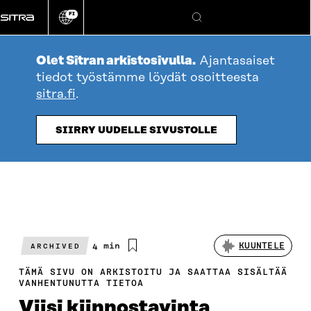
Siirry
FI
suoraan
Vaihda
Hae
sivuston
sisältöön
kieli
Olet Sitran arkistosivulla.
Ajantasaiset
tiedot työstämme löydät osoitteesta
sitra.fi
.
SIIRRY UUDELLE SIVUSTOLLE
Arvioitu
4 min
KUUNTELE
ARCHIVED
lukuaika
TÄMÄ SIVU ON ARKISTOITU JA SAATTAA SISÄLTÄÄ
VANHENTUNUTTA TIETOA
Viisi kiinnostavinta