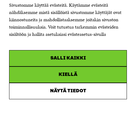
Sivustomme käyttää evästeitä. Käytämme evästeitä
Puhelin +358 294 618 991
Sähköpostiosoite
nähdäksemme mistä sisällöistä sivustomme käyttäjät ovat
etunimi.sukunimi@sitra.fi tai sitra@sitra.fi
kiinnostuneita ja mahdollistaaksemme joitakin sivuston
Saapumisohjeet
toiminnallisuuksia. Voit tutustua tarkemmin evästeiden
sisältöön ja hallita asetuksiasi evästeasetus-sivulla
Y-tunnus 0202132-3
OLEMME NÄISSÄ SOMEISSA
SALLI KAIKKI
Facebook
Avautuu
uudessa
Linkedin
ikkunassa
KIELLÄ
Avautuu
uudessa
Youtube
ikkunassa
Avautuu
NÄYTÄ TIEDOT
uudessa
Instagram
ikkunassa
Avautuu
uudessa
ikkunassa