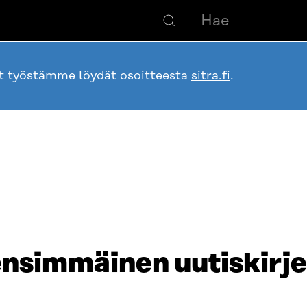
ot työstämme löydät osoitteesta
sitra.fi
.
simmäinen uutiskirje