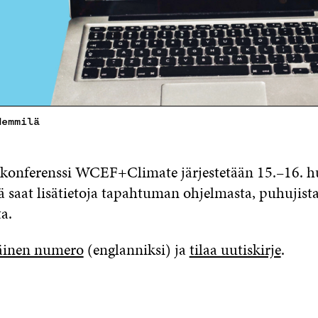
Hemmilä
 konferenssi WCEF+Climate järjestetään 15.–16. h
ä saat lisätietoja tapahtuman ohjelmasta, puhujista
a.
inen numero
(englanniksi) ja
tilaa uutiskirje
.