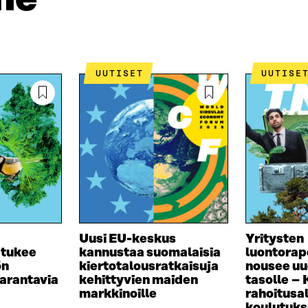
U
U
I
U
U
U
U
D
U
E
D
UUTISET
UUTISE
S
E
S
S
A
S
I
A
K
I
K
K
U
K
N
U
A
N
S
A
S
S
A
S
Uusi EU-keskus
Yritysten
A
 tukee
kannustaa suomalaisia
luontorap
ön
kiertotalousratkaisuja
nousee uu
arantavia
kehittyvien maiden
tasolle –
markkinoille
rahoitusa