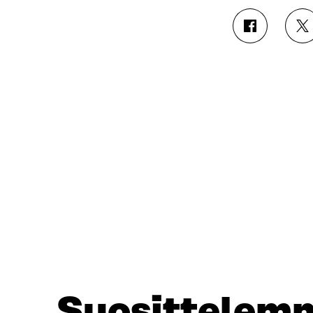
J
J
A
A
A
A
F
T
A
W
C
I
E
T
B
T
O
E
O
R
K
I
I
S
S
S
S
Ä
A
A
A
V
V
A
A
U
U
T
Suosittelem
T
U
U
U