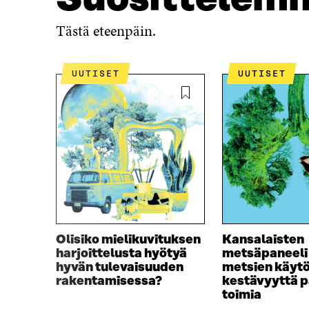
U
U
U
U
Tästä eteenpäin.
U
D
D
E
E
S
UUTISET
UUTISET
S
S
S
A
A
I
I
K
K
K
K
U
U
N
N
A
A
S
S
S
S
A
A
Olisiko mielikuvituksen
Kansalaisten
harjoittelusta hyötyä
metsäpaneeli
hyvän tulevaisuuden
metsien käyt
rakentamisessa?
kestävyyttä p
toimia