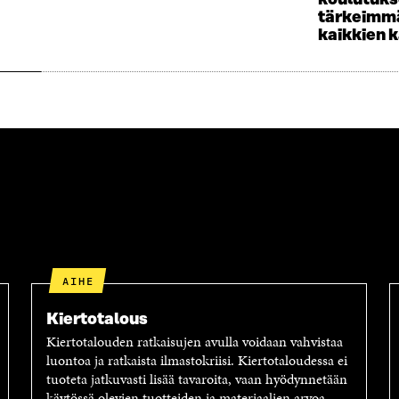
koulutuk
tärkeimmä
kaikkien 
AIHE
Kiertotalous
Kiertotalouden ratkaisujen avulla voidaan vahvistaa
luontoa ja ratkaista ilmastokriisi. Kiertotaloudessa ei
tuoteta jatkuvasti lisää tavaroita, vaan hyödynnetään
käytössä olevien tuotteiden ja materiaalien arvoa