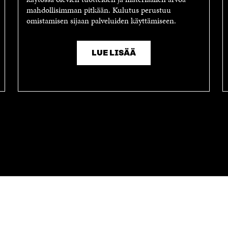
mahdollisimman pitkään. Kulutus perustuu
omistamisen sijaan palveluiden käyttämiseen.
LUE LISÄÄ
OTA YHTEYTTÄ
Suomen itsenäisyyden juhlarahasto
Sitra