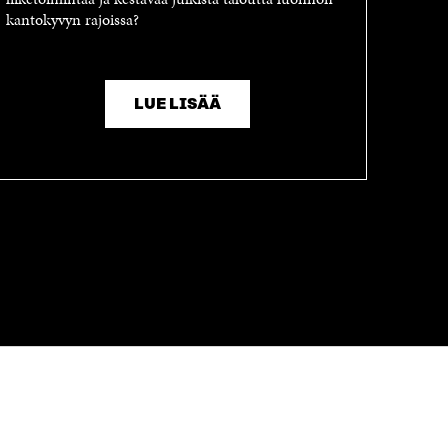
kantokyvyn rajoissa?
LUE LISÄÄ
OLEMME NÄISSÄ SOMEISSA
Facebook
Avautuu
uudessa