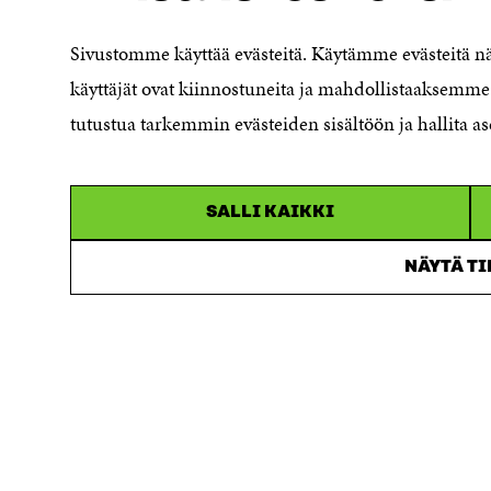
Ilmoituskanava
Saavutettavuusseloste
Sivustomme käyttää evästeitä. Käytämme evästeitä 
Asiakirjajulkisuuskuvaus
käyttäjät ovat kiinnostuneita ja mahdollistaaksemme 
Sitran digitaalinen viestintä ja
tutustua tarkemmin evästeiden sisältöön ja hallita as
verkkopalvelut
SALLI KAIKKI
NÄYTÄ T