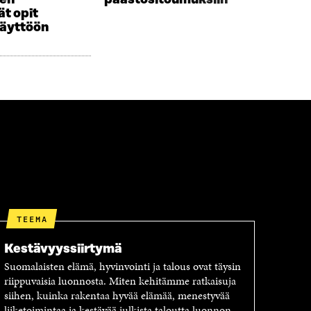
sen
päästösitoumuksiin
t opit
käyttöön
TEEMA
Kestävyyssiirtymä
Suomalaisten elämä, hyvinvointi ja talous ovat täysin
riippuvaisia luonnosta. Miten kehitämme ratkaisuja
siihen, kuinka rakentaa hyvää elämää, menestyvää
liiketoimintaa ja kestävää julkista taloutta luonnon