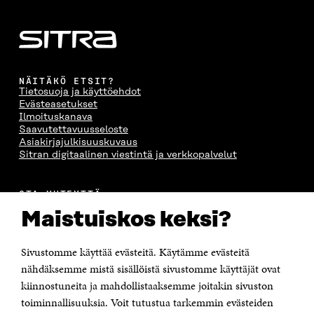
A
A
S
A
NÄITÄKÖ ETSIT?
Tietosuoja ja käyttöehdot
Evästeasetukset
Ilmoituskanava
Saavutettavuusseloste
Asiakirjajulkisuuskuvaus
Sitran digitaalinen viestintä ja verkkopalvelut
OTA YHTEYTTÄ
Suomen itsenäisyyden juhlarahasto Sitra
Maistuiskos keksi?
Itämerenkatu 11-13, PL 160,
00181 Helsinki
Sivustomme käyttää evästeitä. Käytämme evästeitä
Puhelin +358 294 618 991
Sähköpostiosoite
nähdäksemme mistä sisällöistä sivustomme käyttäjät ovat
etunimi.sukunimi@sitra.fi tai sitra@sitra.fi
kiinnostuneita ja mahdollistaaksemme joitakin sivuston
toiminnallisuuksia. Voit tutustua tarkemmin evästeiden
Saapumisohjeet