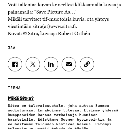
Voit tallentaa kuvan koneellesi klikkaamalla kuvaa ja
painamalla: ”Save Picture As…”
Mikäli tarvitset tif-muotoisia kuvia, ota yhteys
viestintään sitra(at)www.sitra.fi.
Kuvat: © Sitra, kuvaaja Robert Örthén
JAA
J
J
J
J
K
A
A
A
A
O
A
A
A
A
P
F
T
L
S
I
A
W
I
Ä
O
TEEMA
C
I
N
H
I
E
T
K
K
A
Mikä Sitra?
B
T
E
Ö
R
Sitra on tulevaisuustalo, joka auttaa Suomea
O
E
D
P
T
uudistumaan. Ennakoimme tulevaa. Etsimme yhdessä
O
R
I
O
I
kumppaneiden kanssa ratkaisuja huomisen
K
I
N
S
K
haasteisiin. Edistämme Suomen hyvinvointia ja
I
S
I
T
K
vauhditamme talouden kestävää kasvua. Parempi
S
S
S
I
E
tulevaisuus vaatii tekoja jo tänään.