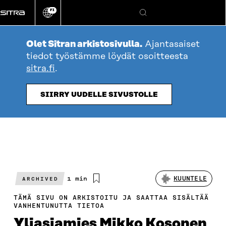
Siirry
FI
suoraan
Vaihda
Hae
sivuston
sisältöön
kieli
Olet Sitran arkistosivulla.
Ajantasaiset
tiedot työstämme löydät osoitteesta
sitra.fi
.
SIIRRY UUDELLE SIVUSTOLLE
Arvioitu
1 min
KUUNTELE
ARCHIVED
lukuaika
TÄMÄ SIVU ON ARKISTOITU JA SAATTAA SISÄLTÄÄ
VANHENTUNUTTA TIETOA
Yliasiamies Mikko Kosonen